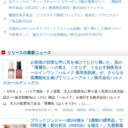
るファンケル「ディープチャージ コラーゲン 2種の葡萄ゼリー」（機能性
表示食品）8月18日（火）数量限定発売／株式会社ファンケル
機能性表示食品『ココカラケア睡眠プレミアム』 新発売／アサヒグルー
プ食品株式会社
犬猫向けAIウェルネスプラットフォームを始動。第一弾として腸内フロー
ラ検査キット・腸活サプリを提供開始／株式会社PETOKOTO
リリースの最新ニュース
お客様の切実な声に耳を傾けてたどり着いた、肌の
「薄層化」への答え こすらず、うるおす朝夜別オ
ールインワン「ハルメク 薬用美肌液」が、さらなる
高機能化を遂げてリニューアル！／株式会社ハルメ
クホールディングス
～ UVカット・バリア強化・ナノ浸透。大人の肌変化に寄り添う充実の1本完結
設計 〜 販売部数No.1（※1）雑誌『ハルメク』を発行する株式会社ハルメク
は、大人の肌変化である「薄層化（はくそうか）」に……
2026年08月07日 17：36
化粧品
新商品（美容）
新製品
美容
ブラックジンジャー成分6種を「1種類の標準品」で
同時定量！新分析法（RMS法）を確立！／丸善製薬