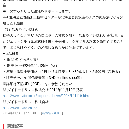
合。
毎日のすっきりした生活をサポートします。
※4 北海道立食品加工技術センターが北海道岩見沢産のナスのぬか漬けから分
離した乳酸菌
（3）飲みやすい味わい
抹茶のようなクマザサの味に少しの甘味を加え、飲みやすい味わいを実現。ま
たジェットミル（気流式粉砕機）を採用し、クマザサの粉末を微粉砕すること
で、水に溶けやすく、のど越しなめらかに仕上げています。
●商品概要
・商 品 名:すっきり青汁
・発 売 日:平成26年11月25日（火）
・容量・希望小売価格:（1日1～3本目安）3g×30本入り・2,500円（税抜き）
・販売チャネル:通信販売等（DyDo online shop等）
※詳細は下記UR（PDF）Lをご参照ください
◎ ダイドードリンコ株式会社 2014年11月19日発表
http://www.dydo.co.jp/corporate/news/2014/141119.html
◎ ダイドードリンコ株式会社
http://www.dydo.co.jp/
2014年11月20日 11：40
新商品（健康）
関連記事