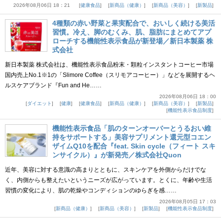
2026年08月06日 18：21
健康食品
新商品（健康）
新商品（美容）
新製品
4種類の赤い野菜と果実配合で、おいしく続ける美活
習慣。冷え、脚のむくみ、肌、脂肪にまとめてアプ
ローチする機能性表示食品が新登場／新日本製薬 株
式会社
新日本製薬 株式会社は、機能性表示食品粉末・顆粒インスタントコーヒー市場
国内売上No.1※1の「Slimore Coffee（スリモアコーヒー）」などを展開するヘ
ルスケアブランド『Fun and He……
2026年08月06日 18：00
ダイエット
健康
健康食品
新商品（健康）
新商品（美容）
新製品
機能性表示食品制度
機能性表示食品「肌のターンオーバーとうるおい維
持をサポートする」美容サプリメント還元型コエン
ザイムQ10を配合『feat. Skin cycle（フィート スキ
ンサイクル）』が新発売／株式会社Quon
近年、美容に対する意識の高まりとともに、スキンケアを外側からだけでな
く、内側からも整えたいというニーズが広がっています。とくに、年齢や生活
習慣の変化により、肌の乾燥やコンディションのゆらぎを感……
2026年08月05日 17：03
新商品（健康）
新商品（美容）
新製品
機能性表示食品制度