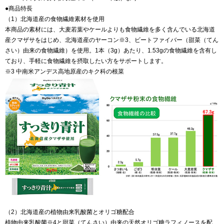
●商品特長
（1）北海道産の食物繊維素材を使用
本商品の素材には、大麦若葉やケールよりも食物繊維を多く含んでいる北海道
産クマザサをはじめ、北海道産のヤーコン※3、ビートファイバー（甜菜（てん
さい）由来の食物繊維）を使用。1本（3g）あたり、1.53gの食物繊維を含有し
ており、手軽に食物繊維を摂取したい方をサポートします。
※3 中南米アンデス高地原産のキク科の根菜
（2）北海道産の植物由来乳酸菌とオリゴ糖配合
植物由来乳酸菌※4と甜菜（てんさい）由来の天然オリゴ糖ラフィノースを配