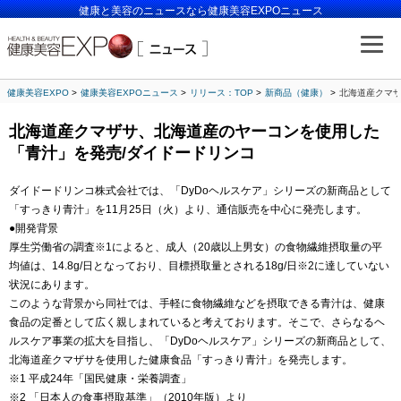
健康と美容のニュースなら健康美容EXPOニュース
健康美容EXPO
健康美容EXPOニュース
リリース：TOP
新商品（健康）
北海道産クマザ
北海道産クマザサ、北海道産のヤーコンを使用した
「青汁」を発売/ダイドードリンコ
ダイドードリンコ株式会社では、「DyDoヘルスケア」シリーズの新商品として
「すっきり青汁」を11月25日（火）より、通信販売を中心に発売します。
●開発背景
厚生労働省の調査※1によると、成人（20歳以上男女）の食物繊維摂取量の平
均値は、14.8g/日となっており、目標摂取量とされる18g/日※2に達していない
状況にあります。
このような背景から同社では、手軽に食物繊維などを摂取できる青汁は、健康
食品の定番として広く親しまれていると考えております。そこで、さらなるヘ
ルスケア事業の拡大を目指し、「DyDoヘルスケア」シリーズの新商品として、
北海道産クマザサを使用した健康食品「すっきり青汁」を発売します。
※1 平成24年「国民健康・栄養調査」
※2 「日本人の食事摂取基準」（2010年版）より