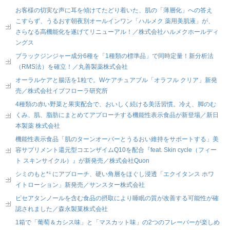
お客様の切実な声に耳を傾けてたどり着いた、肌の「薄層化」への答え
こすらず、うるおす朝夜別オールインワン「ハルメク 薬用美肌液」が、
さらなる高機能化を遂げてリニューアル！／株式会社ハルメクホールディ
ングス
ブラックジンジャー成分6種を「1種類の標準品」で同時定量！新分析法
（RMS法）を確立！／丸善製薬株式会社
オーラルケアと腸活を1粒で。Wケアチュアブル「オラフル クリア」新発
売／株式会社イブフローラ研究所
4種類の赤い野菜と果実配合で、おいしく続ける美活習慣。冷え、脚のむ
くみ、肌、脂肪にまとめてアプローチする機能性表示食品が新登場／新日
本製薬 株式会社
機能性表示食品「肌のターンオーバーとうるおい維持をサポートする」美
容サプリメント還元型コエンザイムQ10を配合『feat. Skin cycle（フィー
ト スキンサイクル）』が新発売／株式会社Quon
シミのもと*¹ にアプローチ、硬い角層をほぐし浸透「エクイタンス ホワ
イトローション」新発売／サンスター株式会社
ピセアタンノールを含む食品の摂取により睡眠の質が改善する可能性が確
認されました／森永製菓株式会社
1箱で「葡萄＆カシス味」と「マスカット味」の2つのフレーバーが楽しめ