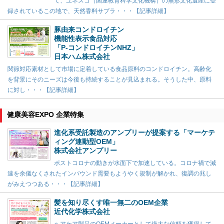
て、ユネスコ（国連教育科学文化機構）の無形文化遺産に登
録されているこの地で、天然香料サプラ・・・【記事詳細】
豚由来コンドロイチン
機能性表示食品対応
「P-コンドロイチンNHZ」
日本ハム株式会社
関節対応素材として市場に定着している食品原料のコンドロイチン。高齢化
を背景にそのニーズは今後も持続することが見込まれる。そうした中、原料
に対し・・・【記事詳細】
健康美容EXPO 企業特集
進化系受託製造のアンプリーが提案する「マーケテ
ィング連動型OEM」
株式会社アンプリー
ポストコロナの動きが水面下で加速している。コロナ禍で減
速を余儀なくされたインバウンド需要もようやく規制が解かれ、復調の兆し
がみえつつある・・・【記事詳細】
髪を知り尽くす唯一無二のOEM企業
近代化学株式会社
ヘアケア製品のOEMメーカーとして絶大な信頼を獲得して