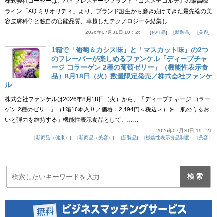
株式会社コーセーは、ハイプレステージブランド『コスメデコルテ』の最高峰
ライン「AQ ミリオリティ」より、ブランド誕生から磨き続けてきた最先端の美
容皮膚科学と独自の官能品質、卓越したテクノロジーを結集し……
2026年07月31日 10：26
化粧品
新製品
美容
1箱で「葡萄＆カシス味」と「マスカット味」の2つ
のフレーバーが楽しめるファンケル「ディープチャ
ージ コラーゲン 2種の葡萄ゼリー」（機能性表示食
品）8月18日（火）数量限定発売／株式会社ファンケ
ル
株式会社ファンケルは2026年8月18日（火）から、「ディープチャージ コラー
ゲン 2種のゼリー」（1箱10本入り／価格：2,494円＜税込＞）を「肌のうるお
いと弾力を維持する」機能性表示食品として、……
2026年07月30日 19：21
新商品（健康）
新商品（美容）
新製品
機能性表示食品制度
美容