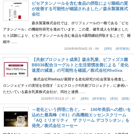
ピセアタンノールを含む食品の摂取により睡眠の質
が改善する可能性が確認されました／森永製菓株式
会社
森永製菓株式会社では、ポリフェノールの一種である「ピセ
アタンノール」の機能性研究を進めています。この度、健常成人を対象とした
ヒト試験により、ピセアタンノールを含む食品を4週間継続摂取することで、睡
眠中……
2026年08月04日 20：09
原料
研究報告
【共創プロジェクト成果】森永乳業、ビフィズス菌
BB536配合ヨーグルトと生活習慣改善による「老化
速度の減速」の可能性を確認／株式会社Rhelixa
株式会社Rhelixaが展開する老化研究の社会実装を推進し、
ロンジェビティの実現を目指す「エピクロック®共創プロジェクト」に参画い
ただいている森永乳業株式会社が、同社と連携……
2026年07月31日 17：47
原料
研究報告
美容
調査
～老化という摂理に告ぐ。～ 100年美肌への想いを
込めた最高峰（※1）の高機能エッセンスクリーム
「AQ ミリオリティ ザ クリーム デコラシオン」を
発売／株式会社コーセー