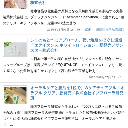
株式会社
健康食品や化粧品の原料となる天然由来成分を製造する丸善
製薬株式会社は、ブラックジンジャー（Kaempferia parviflora）に含まれる6種
のポリメトキシフラボンを、定量NMR法に基づ……
2026年08月07日 16：49
原料
機能性表示食品制度
シミのもと*¹ にアプローチ、硬い角層をほぐし浸透
「エクイタンス ホワイトローション」新発売／サン
スター株式会社
～日本で唯一*² の美白有効成分「リノレックS」配合～ サン
スターグループは、美容ブランド「EQUITANCE（エクイタンス）」より、硬
く厚くなった角層を柔らかくほぐして高い浸透*³ 実感を叶え……
2026年08月07日 09：44
オーラルケアと腸活を1粒で。Wケアチュアブル「オ
ラフル クリア」新発売／株式会社イブフローラ研究
所
腸内フローラ研究から生まれた、400万人に愛される乳酸菌
を配合（※） 腸内フローラの研究開発から生まれた乳酸菌AD株®を用いた製品
づくりに取り組む株式会社イブフローラ研究所は、オーラルケアと腸活を
サ……