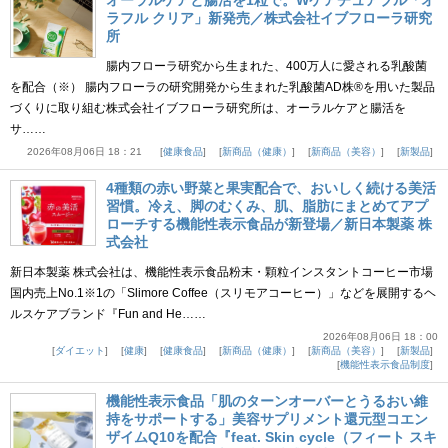
オーラルケアと腸活を1粒で。Wケアチュアブル「オ
ラフル クリア」新発売／株式会社イブフローラ研究
所
腸内フローラ研究から生まれた、400万人に愛される乳酸菌
を配合（※） 腸内フローラの研究開発から生まれた乳酸菌AD株®を用いた製品
づくりに取り組む株式会社イブフローラ研究所は、オーラルケアと腸活を
サ……
2026年08月06日 18：21
健康食品
新商品（健康）
新商品（美容）
新製品
4種類の赤い野菜と果実配合で、おいしく続ける美活
習慣。冷え、脚のむくみ、肌、脂肪にまとめてアプ
ローチする機能性表示食品が新登場／新日本製薬 株
式会社
新日本製薬 株式会社は、機能性表示食品粉末・顆粒インスタントコーヒー市場
国内売上No.1※1の「Slimore Coffee（スリモアコーヒー）」などを展開するヘ
ルスケアブランド『Fun and He……
2026年08月06日 18：00
ダイエット
健康
健康食品
新商品（健康）
新商品（美容）
新製品
機能性表示食品制度
機能性表示食品「肌のターンオーバーとうるおい維
持をサポートする」美容サプリメント還元型コエン
ザイムQ10を配合『feat. Skin cycle（フィート スキ