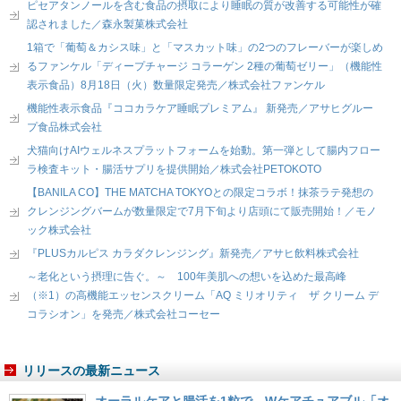
ピセアタンノールを含む食品の摂取により睡眠の質が改善する可能性が確
認されました／森永製菓株式会社
1箱で「葡萄＆カシス味」と「マスカット味」の2つのフレーバーが楽しめ
るファンケル「ディープチャージ コラーゲン 2種の葡萄ゼリー」（機能性
表示食品）8月18日（火）数量限定発売／株式会社ファンケル
機能性表示食品『ココカラケア睡眠プレミアム』 新発売／アサヒグルー
プ食品株式会社
犬猫向けAIウェルネスプラットフォームを始動。第一弾として腸内フロー
ラ検査キット・腸活サプリを提供開始／株式会社PETOKOTO
【BANILA CO】THE MATCHA TOKYOとの限定コラボ！抹茶ラテ発想の
クレンジングバームが数量限定で7月下旬より店頭にて販売開始！／モノ
ック株式会社
『PLUSカルピス カラダクレンジング』新発売／アサヒ飲料株式会社
～老化という摂理に告ぐ。～ 100年美肌への想いを込めた最高峰
（※1）の高機能エッセンスクリーム「AQ ミリオリティ ザ クリーム デ
コラシオン」を発売／株式会社コーセー
リリースの最新ニュース