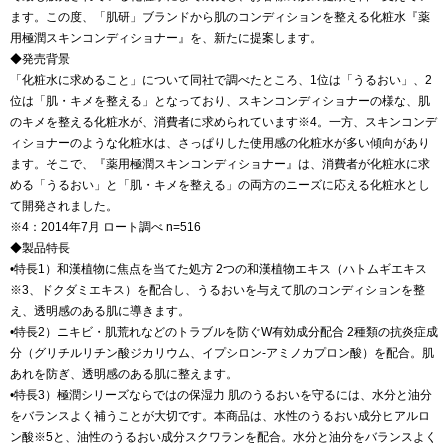
ます。この度、「肌研」ブランドから肌のコンディションを整える化粧水『薬
用極潤スキンコンディショナー』を、新たに提案します。
◆発売背景
「化粧水に求めること」について同社で調べたところ、1位は「うるおい」、2
位は「肌・キメを整える」となっており、スキンコンディショナーの様な、肌
のキメを整える化粧水が、消費者に求められています※4。一方、スキンコンデ
ィショナーのような化粧水は、さっぱりした使用感の化粧水が多い傾向があり
ます。そこで、『薬用極潤スキンコンディショナー』は、消費者が化粧水に求
める「うるおい」と「肌・キメを整える」の両方のニーズに応える化粧水とし
て開発されました。
※4：2014年7月 ロート調べ n=516
◆製品特長
•特長1）和漢植物に焦点を当てた処方 2つの和漢植物エキス（ハトムギエキス
※3、ドクダミエキス）を配合し、うるおいを与えて肌のコンディションを整
え、透明感のある肌に導きます。
•特長2）ニキビ・肌荒れなどのトラブルを防ぐW有効成分配合 2種類の抗炎症成
分（グリチルリチン酸ジカリウム、イプシロン-アミノカプロン酸）を配合。肌
あれを防ぎ、透明感のある肌に整えます。
•特長3）極潤シリーズならではの保湿力 肌のうるおいを守るには、水分と油分
をバランスよく補うことが大切です。本商品は、水性のうるおい成分ヒアルロ
ン酸※5と、油性のうるおい成分スクワランを配合。水分と油分をバランスよく