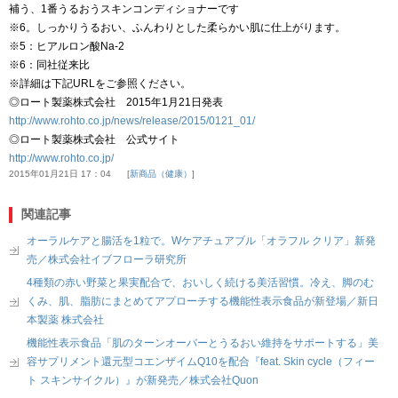
補う、1番うるおうスキンコンディショナーです
※6。しっかりうるおい、ふんわりとした柔らかい肌に仕上がります。
※5：ヒアルロン酸Na-2
※6：同社従来比
※詳細は下記URLをご参照ください。
◎ロート製薬株式会社 2015年1月21日発表
http://www.rohto.co.jp/news/release/2015/0121_01/
◎ロート製薬株式会社 公式サイト
http://www.rohto.co.jp/
2015年01月21日 17：04
新商品（健康）
関連記事
オーラルケアと腸活を1粒で。Wケアチュアブル「オラフル クリア」新発
売／株式会社イブフローラ研究所
4種類の赤い野菜と果実配合で、おいしく続ける美活習慣。冷え、脚のむ
くみ、肌、脂肪にまとめてアプローチする機能性表示食品が新登場／新日
本製薬 株式会社
機能性表示食品「肌のターンオーバーとうるおい維持をサポートする」美
容サプリメント還元型コエンザイムQ10を配合『feat. Skin cycle（フィー
ト スキンサイクル）』が新発売／株式会社Quon