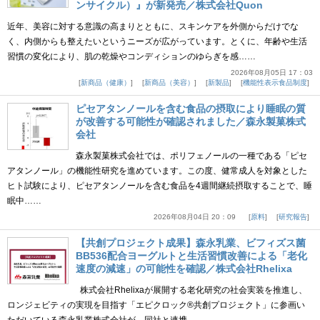
ンサイクル）』が新発売／株式会社Quon
近年、美容に対する意識の高まりとともに、スキンケアを外側からだけでな
く、内側からも整えたいというニーズが広がっています。とくに、年齢や生活
習慣の変化により、肌の乾燥やコンディションのゆらぎを感……
2026年08月05日 17：03
新商品（健康）
新商品（美容）
新製品
機能性表示食品制度
ピセアタンノールを含む食品の摂取により睡眠の質
が改善する可能性が確認されました／森永製菓株式
会社
森永製菓株式会社では、ポリフェノールの一種である「ピセ
アタンノール」の機能性研究を進めています。この度、健常成人を対象とした
ヒト試験により、ピセアタンノールを含む食品を4週間継続摂取することで、睡
眠中……
2026年08月04日 20：09
原料
研究報告
【共創プロジェクト成果】森永乳業、ビフィズス菌
BB536配合ヨーグルトと生活習慣改善による「老化
速度の減速」の可能性を確認／株式会社Rhelixa
株式会社Rhelixaが展開する老化研究の社会実装を推進し、
ロンジェビティの実現を目指す「エピクロック®共創プロジェクト」に参画い