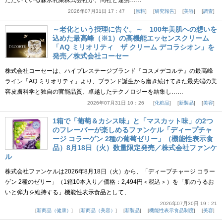
ただいている森永乳業株式会社が、同社と連携……
2026年07月31日 17：47
原料
研究報告
美容
調査
～老化という摂理に告ぐ。～ 100年美肌への想いを
込めた最高峰（※1）の高機能エッセンスクリーム
「AQ ミリオリティ ザ クリーム デコラシオン」を
発売／株式会社コーセー
株式会社コーセーは、ハイプレステージブランド『コスメデコルテ』の最高峰
ライン「AQ ミリオリティ」より、ブランド誕生から磨き続けてきた最先端の美
容皮膚科学と独自の官能品質、卓越したテクノロジーを結集し……
2026年07月31日 10：26
化粧品
新製品
美容
1箱で「葡萄＆カシス味」と「マスカット味」の2つ
のフレーバーが楽しめるファンケル「ディープチャ
ージ コラーゲン 2種の葡萄ゼリー」（機能性表示食
品）8月18日（火）数量限定発売／株式会社ファンケ
ル
株式会社ファンケルは2026年8月18日（火）から、「ディープチャージ コラー
ゲン 2種のゼリー」（1箱10本入り／価格：2,494円＜税込＞）を「肌のうるお
いと弾力を維持する」機能性表示食品として、……
2026年07月30日 19：21
新商品（健康）
新商品（美容）
新製品
機能性表示食品制度
美容