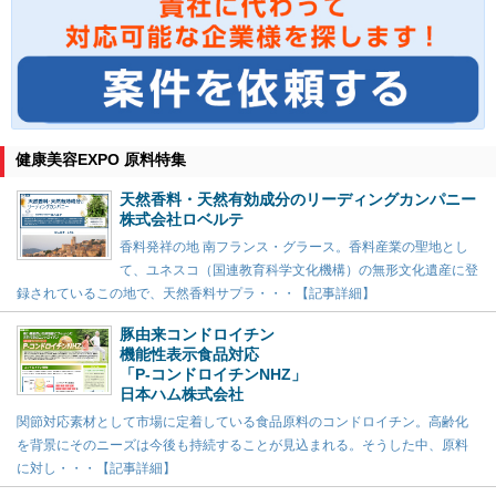
健康美容EXPO 原料特集
天然香料・天然有効成分のリーディングカンパニー
株式会社ロベルテ
香料発祥の地 南フランス・グラース。香料産業の聖地とし
て、ユネスコ（国連教育科学文化機構）の無形文化遺産に登
録されているこの地で、天然香料サプラ・・・【記事詳細】
豚由来コンドロイチン
機能性表示食品対応
「P-コンドロイチンNHZ」
日本ハム株式会社
関節対応素材として市場に定着している食品原料のコンドロイチン。高齢化
を背景にそのニーズは今後も持続することが見込まれる。そうした中、原料
に対し・・・【記事詳細】