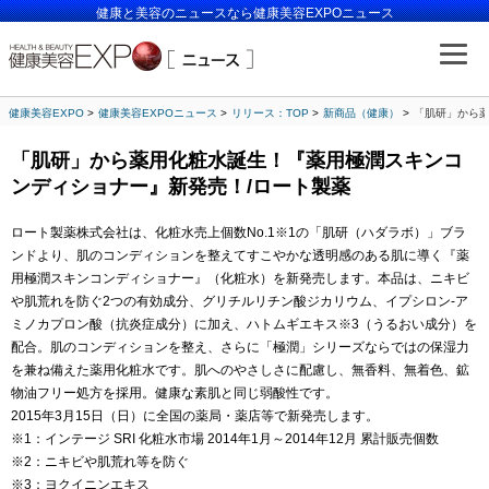
健康と美容のニュースなら健康美容EXPOニュース
健康美容EXPO
健康美容EXPOニュース
リリース：TOP
新商品（健康）
「肌研」から薬
「肌研」から薬用化粧水誕生！『薬用極潤スキンコ
ンディショナー』新発売！/ロート製薬
ロート製薬株式会社は、化粧水売上個数No.1※1の「肌研（ハダラボ）」ブラ
ンドより、肌のコンディションを整えてすこやかな透明感のある肌に導く『薬
用極潤スキンコンディショナー』（化粧水）を新発売します。本品は、ニキビ
や肌荒れを防ぐ2つの有効成分、グリチルリチン酸ジカリウム、イプシロン-ア
ミノカプロン酸（抗炎症成分）に加え、ハトムギエキス※3（うるおい成分）を
配合。肌のコンディションを整え、さらに「極潤」シリーズならではの保湿力
を兼ね備えた薬用化粧水です。肌へのやさしさに配慮し、無香料、無着色、鉱
物油フリー処方を採用。健康な素肌と同じ弱酸性です。
2015年3月15日（日）に全国の薬局・薬店等で新発売します。
※1：インテージ SRI 化粧水市場 2014年1月～2014年12月 累計販売個数
※2：ニキビや肌荒れ等を防ぐ
※3：ヨクイニンエキス