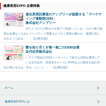
健康美容EXPO 企業特集
進化系受託製造のアンプリーが提案する「マーケテ
ィング連動型OEM」
株式会社アンプリー
ポストコロナの動きが水面下で加速している。コロナ禍で減
速を余儀なくされたインバウンド需要もようやく規制が解かれ、復調の兆し
がみえつつある・・・【記事詳細】
髪を知り尽くす唯一無二のOEM企業
近代化学株式会社
ヘアケア製品のOEMメーカーとして絶大な信頼を獲得して
いる近代化学。美容室をルーツに90年以上の歴史を刻む同
社が掲げるのは「幸せ」という・・・【記事詳細】
ホーム
健康美容EXPOとは