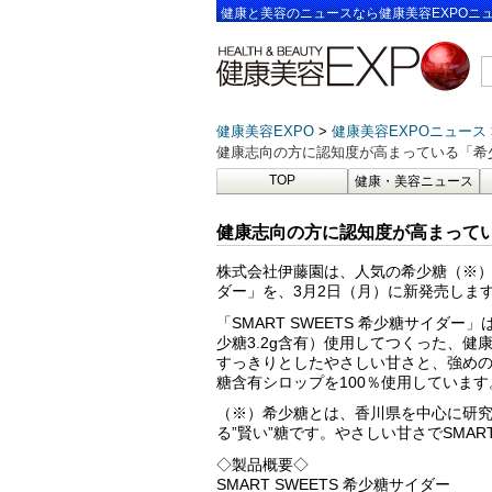
健康と美容のニュースなら健康美容EXPOニ
健康美容EXPO
健康美容EXPOニュース
健康志向の方に認知度が高まっている「希
TOP
健康・美容ニュース
健康志向の方に認知度が高まって
株式会社伊藤園は、人気の希少糖（※）を使
ダー」を、3月2日（月）に新発売しま
「SMART SWEETS 希少糖サイダー
少糖3.2g含有）使用してつくった、
すっきりとしたやさしい甘さと、強め
糖含有シロップを100％使用しています
（※）希少糖とは、香川県を中心に研
る”賢い”糖です。やさしい甘さでSMA
◇製品概要◇
SMART SWEETS 希少糖サイダー