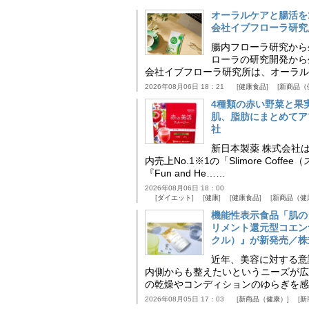
オーラルケアと腸活を
会社イブフローラ研究
腸内フローラ研究から
ローラの研究開発から
会社イブフローラ研究所は、オーラル
2026年08月06日 18：21
健康食品
新商品（
4種類の赤い野菜と果
肌、脂肪にまとめてア
社
新日本製薬 株式会社
内売上No.1※1の「Slimore C
『Fun and He……
2026年08月06日 18：00
ダイエット
健康
健康食品
新商品（健
機能性表示食品「肌の
リメント還元型コエンザイム
クル）』が新発売／株
近年、美容に対する意
内側からも整えたいというニーズが広
の乾燥やコンディションのゆらぎを感
2026年08月05日 17：03
新商品（健康）
新