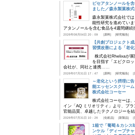
ピセアタンノールを含
ました／森永製菓株式
森永製菓株式会社では
能性研究を進めていま
アタンノールを含む食品を4週間継続
2026年08月04日 20：09
原料
研究報告
【共創プロジェクト成
習慣改善による「老化速
株式会社Rhelix
を目指す「エピクロッ
会社が、同社と連携……
2026年07月31日 17：47
原料
研究報告
～老化という摂理に告
能エッセンスクリーム
株式会社コーセー
株式会社コーセーは、
イン「AQ ミリオリティ」より、ブ
官能品質、卓越したテクノロジーを結
2026年07月31日 10：26
化粧品
新製品
1箱で「葡萄＆カシス
ンケル「ディープチャ