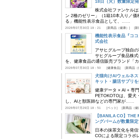
18日（火）数量限定
株式会社ファンケルは2
ン 2種のゼリー」（1箱10本入り／
る」機能性表示食品として、……
2026年07月30日 19：21
新商品（健康）
新
機能性表示食品『ココ
式会社
アサヒグループ独自の
サヒグループ食品株式
を、健康食品の通信販売ブランド「カ
2026年07月30日 18：50
健康食品
新商品（
犬猫向けAIウェルネ
キット・腸活サプリを提
健康データ × AI 
PETOKOTOは、
し、AIと獣医師などの専門家が……
2026年07月29日 18：51
ペット
新商品（健
【BANILA CO】T
ングバームが数量限定
日本の抹茶文化を発信する
COによる限定コラボレ