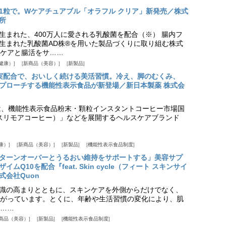
1粒で。Wケアチュアブル「オラフル クリア」新発売／株式
所
生まれた、400万人に愛される乳酸菌を配合（※） 腸内フ
生まれた乳酸菌AD株®を用いた製品づくりに取り組む株式
ケアと腸活をサ……
健康）
新商品（美容）
新製品
実配合で、おいしく続ける美活習慣。冷え、脚のむくみ、
プローチする機能性表示食品が新登場／新日本製薬 株式会
は、機能性表示食品粉末・顆粒インスタントコーヒー市場国
offee（スリモアコーヒー）」などを展開するヘルスケアブランド
康）
新商品（美容）
新製品
機能性表示食品制度
ターンオーバーとうるおい維持をサポートする」美容サプ
Q10を配合『feat. Skin cycle（フィート スキンサイ
式会社Quon
識の高まりとともに、スキンケアを外側からだけでなく、
がっています。とくに、年齢や生活習慣の変化により、肌
……
商品（美容）
新製品
機能性表示食品制度