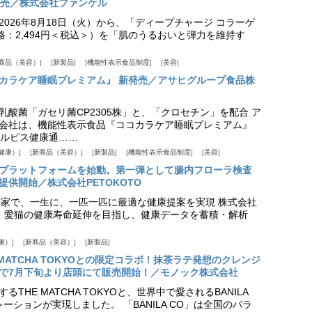
発売／株式会社ファンケル
026年8月18日（火）から、「ディープチャージ コラーゲ
価格：2,494円＜税込＞）を「肌のうるおいと弾力を維持す
商品（美容）
新製品
機能性表示食品制度
美容
カラケア睡眠プレミアム』 新発売／アサヒグループ食品株
乳酸菌「ガセリ菌CP2305株」と、「クロセチン」を配合 ア
会社は、機能性表示食品『ココカラケア睡眠プレミアム』
ルピス健康通……
健康）
新商品（美容）
新製品
機能性表示食品制度
美容
スプラットフォームを始動。第一弾として腸内フローラ検査
供開始／株式会社PETOKOTO
+ 専門家で、一生に、一匹一匹に最適な健康提案を実現 株式会社
愛犬・愛猫の健康寿命延伸を目指し、健康データを蓄積・解析
康）
新商品（美容）
新製品
HE MATCHA TOKYOとの限定コラボ！抹茶ラテ発想のクレンジ
で7月下旬より店頭にて販売開始！／モノック株式会社
THE MATCHA TOKYOと、世界中で愛されるBANILA
ーションが実現しました。 「BANILA CO」は全国のバラ