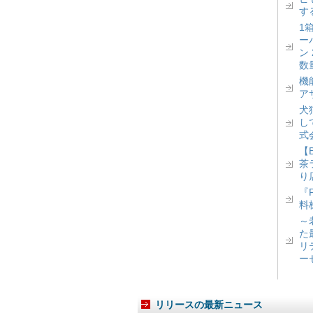
す
1
ー
ン
数
機
ア
犬
し
式
【
茶
り
『
料
～
た
リ
ー
リリースの最新ニュース