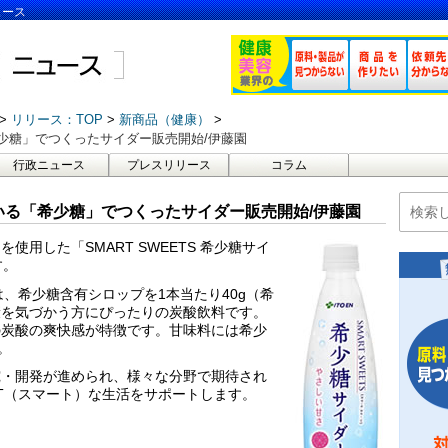
ュース
リリース：TOP
新商品（健康）
少糖」でつくったサイダー販売開始/伊藤園
行政ニュース
プレスリリース
コラム
いる「希少糖」でつくったサイダー販売開始/伊藤園
用した「SMART SWEETS 希少糖サイ
す。
」は、希少糖含有シロップを1本当たり40g（希
健康を気づかう方にぴったりの炭酸飲料です。
の炭酸の爽快感が特徴です。甘味料には希少
。
究・開発が進められ、様々な分野で期待され
RT（スマート）な生活をサポートします。