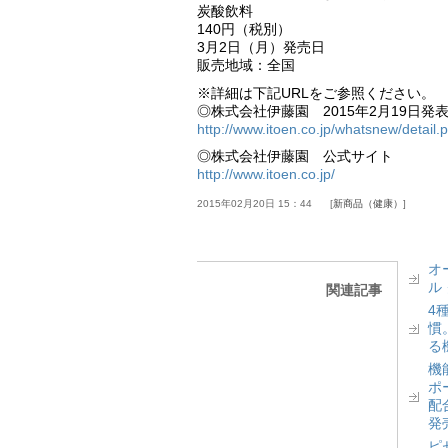
炭酸飲料
140円（税別）
3月2日（月）発売日
販売地域：全国
※詳細は下記URLをご参照ください。
◎株式会社伊藤園 2015年2月19日発
http://www.itoen.co.jp/whatsnew/detail
◎株式会社伊藤園 公式サイト
http://www.itoen.co.jp/
2015年02月20日 15：44
新商品（健康）
オ
ル
関連記事
4
慣
る
機
ポ
配
発
ピ