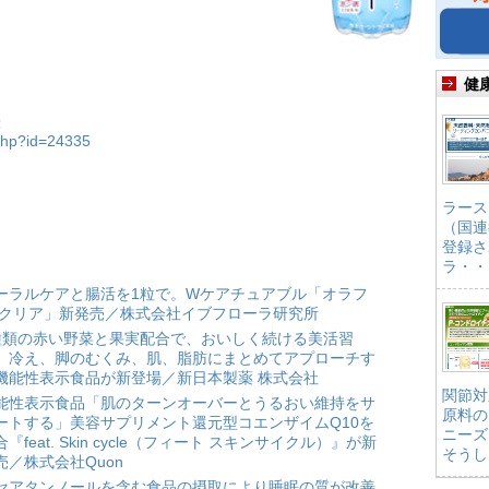
健
表
.php?id=24335
ラース
（国連
登録さ
ラ・・
ーラルケアと腸活を1粒で。Wケアチュアブル「オラフ
 クリア」新発売／株式会社イブフローラ研究所
種類の赤い野菜と果実配合で、おいしく続ける美活習
。冷え、脚のむくみ、肌、脂肪にまとめてアプローチす
機能性表示食品が新登場／新日本製薬 株式会社
関節対
能性表示食品「肌のターンオーバーとうるおい維持をサ
原料の
ートする」美容サプリメント還元型コエンザイムQ10を
ニーズ
合『feat. Skin cycle（フィート スキンサイクル）』が新
そうし
売／株式会社Quon
セアタンノールを含む食品の摂取により睡眠の質が改善