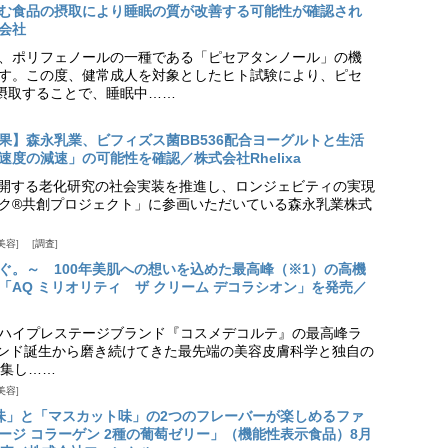
む食品の摂取により睡眠の質が改善する可能性が確認され
会社
、ポリフェノールの一種である「ピセアタンノール」の機
す。この度、健常成人を対象としたヒト試験により、ピセ
摂取することで、睡眠中……
果】森永乳業、ビフィズス菌BB536配合ヨーグルトと生活
度の減速」の可能性を確認／株式会社Rhelixa
aが展開する老化研究の社会実装を推進し、ロンジェビティの実現
ク®共創プロジェクト」に参画いただいている森永乳業株式
美容
調査
ぐ。～ 100年美肌への想いを込めた最高峰（※1）の高機
「AQ ミリオリティ ザ クリーム デコラシオン」を発売／
ハイプレステージブランド『コスメデコルテ』の最高峰ラ
ランド誕生から磨き続けてきた最先端の美容皮膚科学と独自の
集し……
美容
味」と「マスカット味」の2つのフレーバーが楽しめるファ
ージ コラーゲン 2種の葡萄ゼリー」（機能性表示食品）8月