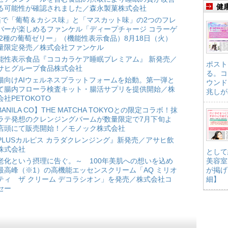
健
る可能性が確認されました／森永製菓株式会社
箱で「葡萄＆カシス味」と「マスカット味」の2つのフレ
バーが楽しめるファンケル「ディープチャージ コラーゲ
 2種の葡萄ゼリー」（機能性表示食品）8月18日（火）
量限定発売／株式会社ファンケル
能性表示食品『ココカラケア睡眠プレミアム』 新発売／
ポスト
サヒグループ食品株式会社
る。コ
猫向けAIウェルネスプラットフォームを始動。第一弾と
ウンド
て腸内フローラ検査キット・腸活サプリを提供開始／株
兆しが
会社PETOKOTO
BANILA CO】THE MATCHA TOKYOとの限定コラボ！抹
ラテ発想のクレンジングバームが数量限定で7月下旬よ
店頭にて販売開始！／モノック株式会社
PLUSカルピス カラダクレンジング』新発売／アサヒ飲
株式会社
として
老化という摂理に告ぐ。～ 100年美肌への想いを込め
美容室
最高峰（※1）の高機能エッセンスクリーム「AQ ミリオ
が掲げ
ティ ザ クリーム デコラシオン」を発売／株式会社コ
細】
セー