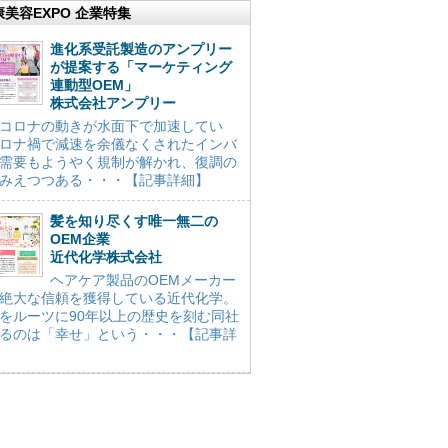
康美容EXPO 企業特集
進化系受託製造のアンプリー
が提案する「マーケティング
連動型OEM」
株式会社アンプリー
コロナの動きが水面下で加速してい
ロナ禍で減速を余儀なくされたインバ
需要もようやく規制が解かれ、復調の
みえつつある・・・【記事詳細】
髪を知り尽くす唯一無二の
OEM企業
近代化学株式会社
ヘアケア製品のOEMメーカー
絶大な信頼を獲得している近代化学。
をルーツに90年以上の歴史を刻む同社
るのは「幸せ」という・・・【記事詳