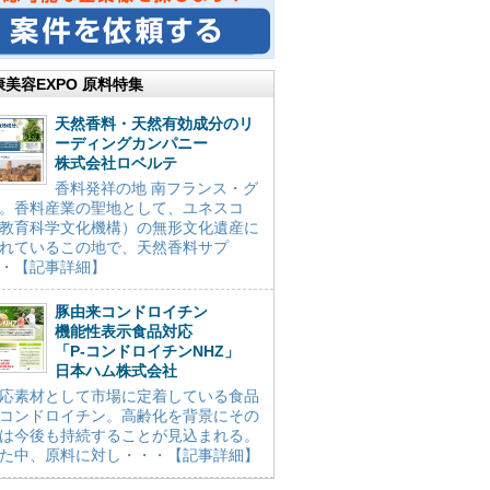
康美容EXPO 原料特集
天然香料・天然有効成分のリ
ーディングカンパニー
株式会社ロベルテ
香料発祥の地 南フランス・グ
。香料産業の聖地として、ユネスコ
教育科学文化機構）の無形文化遺産に
れているこの地で、天然香料サプ
・【記事詳細】
豚由来コンドロイチン
機能性表示食品対応
「P-コンドロイチンNHZ」
日本ハム株式会社
応素材として市場に定着している食品
コンドロイチン。高齢化を背景にその
は今後も持続することが見込まれる。
た中、原料に対し・・・【記事詳細】