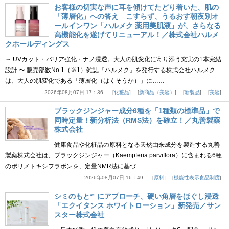
お客様の切実な声に耳を傾けてたどり着いた、肌の
「薄層化」への答え こすらず、うるおす朝夜別オ
ールインワン「ハルメク 薬用美肌液」が、さらなる
高機能化を遂げてリニューアル！／株式会社ハルメ
クホールディングス
～ UVカット・バリア強化・ナノ浸透。大人の肌変化に寄り添う充実の1本完結
設計 〜 販売部数No.1（※1）雑誌『ハルメク』を発行する株式会社ハルメク
は、大人の肌変化である「薄層化（はくそうか）」に……
2026年08月07日 17：36
化粧品
新商品（美容）
新製品
美容
ブラックジンジャー成分6種を「1種類の標準品」で
同時定量！新分析法（RMS法）を確立！／丸善製薬
株式会社
健康食品や化粧品の原料となる天然由来成分を製造する丸善
製薬株式会社は、ブラックジンジャー（Kaempferia parviflora）に含まれる6種
のポリメトキシフラボンを、定量NMR法に基づ……
2026年08月07日 16：49
原料
機能性表示食品制度
シミのもと*¹ にアプローチ、硬い角層をほぐし浸透
「エクイタンス ホワイトローション」新発売／サン
スター株式会社