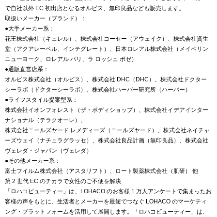
で自社以外 EC 初出店となるオルビス、無印良品なども販売します。
取扱いメーカー（ブランド）：
●大手メーカー系：
花王株式会社（キュレル）、株式会社コーセー（アウェイク）、株式会社資生
堂（アクアレーベル、インテグレート）、日本ロレアル株式会社（メイベリン
ニューヨーク、ロレアル パリ、ラ ロッシュ ポゼ）
●通販直営店系：
オルビス株式会社（オルビス）、株式会社 DHC（DHC）、株式会社ドクター
シーラボ（ドクターシーラボ）、株式会社ハーバー研究所（ハーバー）
●ライフスタイル提案型系：
株式会社イオンフォレスト（ザ・ボディショップ）、株式会社イデアインター
ナショナル（テラクオーレ）、
株式会社ニールズヤード レメディーズ（ニールズヤード）、株式会社ネイチャ
ーズウェイ（ナチュラグラッセ）、株式会社良品計画（無印良品）、株式会社
ヴェレダ・ジャパン（ヴェレダ）
●その他メーカー系：
富士フイルム株式会社（アスタリフト）、ロート製薬株式会社（肌研） 他
第 2 世代 EC のチカラで女性のご不便を解決
「ロハコビューティー」は、LOHACO のお客様 1 万人アンケートで集まったお
客様の声をもとに、生活者とメーカーを最短でつなぐ LOHACO のマーケティ
ング・プラットフォームを活用して展開します。「ロハコビューティー」は、