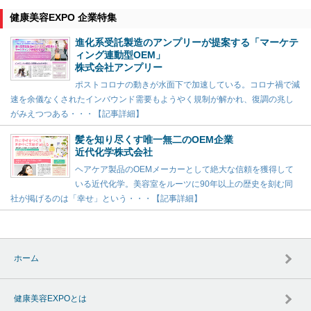
健康美容EXPO 企業特集
進化系受託製造のアンプリーが提案する「マーケテ
ィング連動型OEM」
株式会社アンプリー
ポストコロナの動きが水面下で加速している。コロナ禍で減
速を余儀なくされたインバウンド需要もようやく規制が解かれ、復調の兆し
がみえつつある・・・【記事詳細】
髪を知り尽くす唯一無二のOEM企業
近代化学株式会社
ヘアケア製品のOEMメーカーとして絶大な信頼を獲得して
いる近代化学。美容室をルーツに90年以上の歴史を刻む同
社が掲げるのは「幸せ」という・・・【記事詳細】
ホーム
健康美容EXPOとは