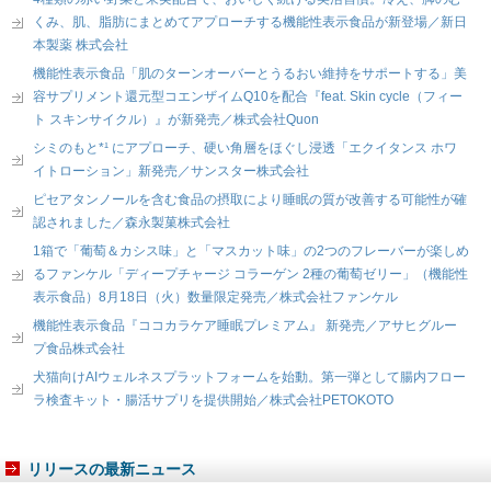
くみ、肌、脂肪にまとめてアプローチする機能性表示食品が新登場／新日
本製薬 株式会社
機能性表示食品「肌のターンオーバーとうるおい維持をサポートする」美
容サプリメント還元型コエンザイムQ10を配合『feat. Skin cycle（フィー
ト スキンサイクル）』が新発売／株式会社Quon
シミのもと*¹ にアプローチ、硬い角層をほぐし浸透「エクイタンス ホワ
イトローション」新発売／サンスター株式会社
ピセアタンノールを含む食品の摂取により睡眠の質が改善する可能性が確
認されました／森永製菓株式会社
1箱で「葡萄＆カシス味」と「マスカット味」の2つのフレーバーが楽しめ
るファンケル「ディープチャージ コラーゲン 2種の葡萄ゼリー」（機能性
表示食品）8月18日（火）数量限定発売／株式会社ファンケル
機能性表示食品『ココカラケア睡眠プレミアム』 新発売／アサヒグルー
プ食品株式会社
犬猫向けAIウェルネスプラットフォームを始動。第一弾として腸内フロー
ラ検査キット・腸活サプリを提供開始／株式会社PETOKOTO
リリースの最新ニュース