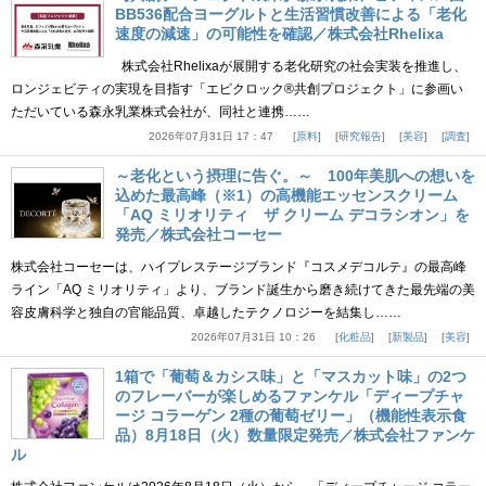
BB536配合ヨーグルトと生活習慣改善による「老化
速度の減速」の可能性を確認／株式会社Rhelixa
株式会社Rhelixaが展開する老化研究の社会実装を推進し、
ロンジェビティの実現を目指す「エピクロック®共創プロジェクト」に参画い
ただいている森永乳業株式会社が、同社と連携……
2026年07月31日 17：47
原料
研究報告
美容
調査
～老化という摂理に告ぐ。～ 100年美肌への想いを
込めた最高峰（※1）の高機能エッセンスクリーム
「AQ ミリオリティ ザ クリーム デコラシオン」を
発売／株式会社コーセー
株式会社コーセーは、ハイプレステージブランド『コスメデコルテ』の最高峰
ライン「AQ ミリオリティ」より、ブランド誕生から磨き続けてきた最先端の美
容皮膚科学と独自の官能品質、卓越したテクノロジーを結集し……
2026年07月31日 10：26
化粧品
新製品
美容
1箱で「葡萄＆カシス味」と「マスカット味」の2つ
のフレーバーが楽しめるファンケル「ディープチャ
ージ コラーゲン 2種の葡萄ゼリー」（機能性表示食
品）8月18日（火）数量限定発売／株式会社ファンケ
ル