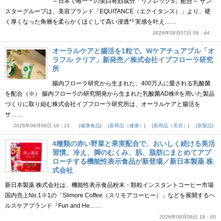
～日本で唯一*² の美白有効成分「リノレックS」配合～ サン
スターグループは、美容ブランド「EQUITANCE（エクイタンス）」より、硬
く厚くなった角層を柔らかくほぐして高い浸透*³ 実感を叶え……
2026年08月07日 09：44
オーラルケアと腸活を1粒で。Wケアチュアブル「オ
ラフル クリア」新発売／株式会社イブフローラ研究
所
腸内フローラ研究から生まれた、400万人に愛される乳酸菌
を配合（※） 腸内フローラの研究開発から生まれた乳酸菌AD株®を用いた製品
づくりに取り組む株式会社イブフローラ研究所は、オーラルケアと腸活を
サ……
2026年08月06日 18：21
健康食品
新商品（健康）
新商品（美容）
新製品
4種類の赤い野菜と果実配合で、おいしく続ける美活
習慣。冷え、脚のむくみ、肌、脂肪にまとめてアプ
ローチする機能性表示食品が新登場／新日本製薬 株
式会社
新日本製薬 株式会社は、機能性表示食品粉末・顆粒インスタントコーヒー市場
国内売上No.1※1の「Slimore Coffee（スリモアコーヒー）」などを展開するヘ
ルスケアブランド『Fun and He……
2026年08月06日 18：00