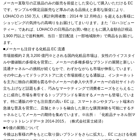
メーカー直取引の正規品のみの販売を前提とした安心して購入いただける EC
です。サンプルや限定品販売など厚みのある品揃えと多彩な販促により、
LOHACO の 150 万人（累計利用者数：2014 年 12 月時点）を超えるお客様に
ショッピングの気持ちの高鳴りをお届けしてまいります。また「ロハコビュー
ティー」であれば、LOHACO の日用品のお買い物とともに購入金額合計税込
1,900 円以上で送料無料、当日・翌日配送（一部地域除外）で商品をお届けし
ます。
■メーカーも注目する化粧品 EC 流通
市場規模約 2 兆 3,200 億円※とされる国内化粧品市場は、女性のライフスタイ
ルや価値観の多様化を背景に、メーカーの多種多様なブランドの展開と新しい
流通チャネルへの挑戦が続くなかで、わずかながらも市場が伸長しています。
その中にあってドラッグストアに次ぐ市場規模となる通販は、インターネット
を主力に独自の展開を図る中小メーカーの参入や大手メーカーの自社サイトの
立ち上げなど話題も多く、巧みなマーケティングで消費者ニーズをとらえるこ
とに成功し市場を牽引するトップブランドを輩出するメーカーも登場していま
す。特に通販の中でも注目度の高い EC は、スマートホンやタブレット端末の
急速な普及を背景に、店舗とネットを融合した新たな購買体験を可能にするチ
ャネルとしてメーカーの期待を集めています。※出所： 「化粧品チャネル別マ
ーケットトレンドデータ 2014-2015」（株式会社富士経済）
■今後の展開について
今後はお客様の声をもとに取り扱いブランドをさらに拡大し、EC における化粧