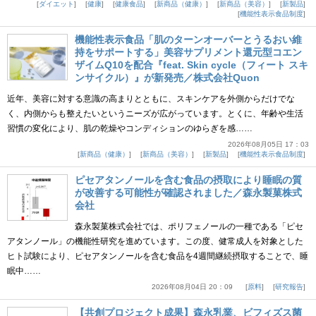
ダイエット
健康
健康食品
新商品（健康）
新商品（美容）
新製品
機能性表示食品制度
機能性表示食品「肌のターンオーバーとうるおい維
持をサポートする」美容サプリメント還元型コエン
ザイムQ10を配合『feat. Skin cycle（フィート スキ
ンサイクル）』が新発売／株式会社Quon
近年、美容に対する意識の高まりとともに、スキンケアを外側からだけでな
く、内側からも整えたいというニーズが広がっています。とくに、年齢や生活
習慣の変化により、肌の乾燥やコンディションのゆらぎを感……
2026年08月05日 17：03
新商品（健康）
新商品（美容）
新製品
機能性表示食品制度
ピセアタンノールを含む食品の摂取により睡眠の質
が改善する可能性が確認されました／森永製菓株式
会社
森永製菓株式会社では、ポリフェノールの一種である「ピセ
アタンノール」の機能性研究を進めています。この度、健常成人を対象とした
ヒト試験により、ピセアタンノールを含む食品を4週間継続摂取することで、睡
眠中……
2026年08月04日 20：09
原料
研究報告
【共創プロジェクト成果】森永乳業、ビフィズス菌