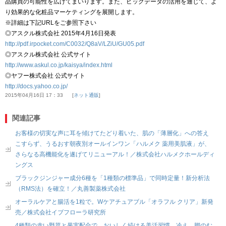
品購買の可能性を広げてまいります。また、ビッグデータの活用を通じて、よ
り効果的な化粧品マーケティングを展開します。
※詳細は下記URLをご参照下さい
◎アスクル株式会社 2015年4月16日発表
http://pdf.irpocket.com/C0032/Q8aV/LZiU/GU05.pdf
◎アスクル株式会社 公式サイト
http://www.askul.co.jp/kaisya/index.html
◎ヤフー株式会社 公式サイト
http://docs.yahoo.co.jp/
2015年04月16日 17：33
ネット通販
関連記事
お客様の切実な声に耳を傾けてたどり着いた、肌の「薄層化」への答え
こすらず、うるおす朝夜別オールインワン「ハルメク 薬用美肌液」が、
さらなる高機能化を遂げてリニューアル！／株式会社ハルメクホールディ
ングス
ブラックジンジャー成分6種を「1種類の標準品」で同時定量！新分析法
（RMS法）を確立！／丸善製薬株式会社
オーラルケアと腸活を1粒で。Wケアチュアブル「オラフル クリア」新発
売／株式会社イブフローラ研究所
4種類の赤い野菜と果実配合で、おいしく続ける美活習慣。冷え、脚のむ