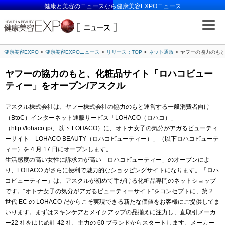
健康と美容のニュースなら健康美容EXPOニュース
健康美容EXPO
健康美容EXPOニュース
リリース：TOP
ネット通販
ヤフーの協力のもと
ヤフーの協力のもと、化粧品サイト「ロハコビュー
ティー」をオープン/アスクル
アスクル株式会社は、ヤフー株式会社の協力のもと運営する一般消費者向け
（BtoC）インターネット通販サービス「LOHACO（ロハコ）」
（http://lohaco.jp/、以下 LOHACO）に、オトナ女子の気分がアガるビューティ
ーサイト「LOHACO BEAUTY（ロハコビューティー）」（以下ロハコビューテ
ィー）を 4 月 17 日にオープンします。
生活感度の高い女性に訴求力が高い「ロハコビューティー」のオープンによ
り、LOHACO がさらに便利で魅力的なショッピングサイトになります。「ロハ
コビューティー」は、アスクルが初めて手がける化粧品専門のネットショップ
です。“オトナ女子の気分がアガるビューティーサイト”をコンセプトに、第 2
世代 EC の LOHACO だからこそ実現できる新たな価値をお客様にご提供してま
いります。まずはスキンケアとメイクアップの品揃えに注力し、直取引メーカ
ー22 社をはじめ計 42 社、主力の 60 ブランドからスタートします。メーカー