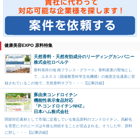
健康美容EXPO 原料特集
天然香料・天然有効成分のリーディングカンパニー
株式会社ロベルテ
香料発祥の地 南フランス・グラース。香料産業の聖地とし
て、ユネスコ（国連教育科学文化機構）の無形文化遺産に登
録されているこの地で、天然香料サプラ・・・【記事詳細】
豚由来コンドロイチン
機能性表示食品対応
「P-コンドロイチンNHZ」
日本ハム株式会社
関節対応素材として市場に定着している食品原料のコンドロイチン。高齢化
を背景にそのニーズは今後も持続することが見込まれる。そうした中、原料
に対し・・・【記事詳細】