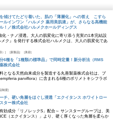
を傾けてたどり着いた、肌の「薄層化」への答え こすら
ールインワン「ハルメク 薬用美肌液」が、さらなる高機能
ル！／株式会社ハルメクホールディングス
ア強化・ナノ浸透。大人の肌変化に寄り添う充実の1本完結設
『ハルメク』を発行する株式会社ハルメクは、大人の肌変化であ
容）
新製品
美容
分6種を「1種類の標準品」で同時定量！新分析法（RMS
薬株式会社
料となる天然由来成分を製造する丸善製薬株式会社は、ブ
pferia parviflora）に含まれる6種のポリメトキシフラボ
品制度
プローチ、硬い角層をほぐし浸透「エクイタンス ホワイトロー
スター株式会社
美白有効成分「リノレックS」配合～ サンスターグループは、美
ANCE（エクイタンス）」より、硬く厚くなった角層を柔らか