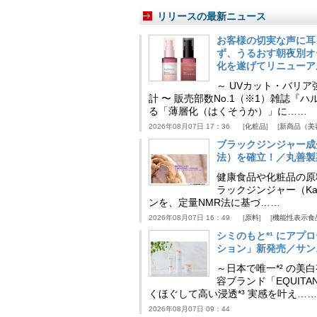
リリースの最新ニュース
お客様の切実な声に耳
ず、うるおす朝夜別オ
化を遂げてリニューア
～ UVカット・バリ
計 〜 販売部数No.1（※1）雑誌
る「薄層化（はくそうか）」に……
2026年08月07日 17：36
化粧品
新商品（美
ブラックジンジャー成
法）を確立！／丸善製
健康食品や化粧品の原
ラックジンジャー（Kaem
ンを、定量NMR法に基づ……
2026年08月07日 16：49
原料
機能性表示食
シミのもと*¹ にア
ション」新発売／サン
～日本で唯一*² の
容ブランド「EQUIT
くほぐして高い浸透*³ 実感を叶え……
2026年08月07日 09：44