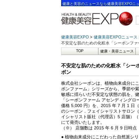
健康と美容のニュースなら健康美容EXPOニ
健康美容EXPO
健康美容EXPOニュース
不安定な肌のための化粧水「シーボンファ
TOP
健康・美容ニュース
不安定な肌のための化粧水「シーボ
ボン
株式会社シーボンは、植物由来成分に
ボンファーム」シリーズから、季節や
敏感に揺らいだ不安定な状態の肌を、
「シーボンファーム アセンディングローシ
価格 5,000 円）を、2015 年 7 月 1
のシーボン．フェイシャリストサロン（直
イシャリスト販社（代理店）5 店舗）
にて発売いたします。
（※） 店舗数は 2015 年 6 月 9 日時点
● 植物由来成分にこだわった自然派シ