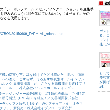
健
）の「シーボンファーム アセンディングローション」を直接手
肌を包み込むように顔全体にていねいになじませます。その
ムなどを使用します。
ポスト
ease/C’BON20150609_FARM-AL_release.pdf
る。コ
ウンド
兆しが
として
客様の切実な声に耳を傾けてたどり着いた、肌の「薄層
美容室
」への答え こすらず、うるおす朝夜別オールインワン
が掲げ
ハルメク 薬用美肌液」が、さらなる高機能化を遂げてリ
細】
ューアル！／株式会社ハルメクホールディングス
ラックジンジャー成分6種を「1種類の標準品」で同時定
！新分析法（RMS法）を確立！／丸善製薬株式会社
ーラルケアと腸活を1粒で。Wケアチュアブル「オラフ
 クリア」新発売／株式会社イブフローラ研究所