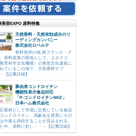
康美容EXPO 原料特集
天然香料・天然有効成分のリ
ーディングカンパニー
株式会社ロベルテ
香料発祥の地 南フランス・グ
。香料産業の聖地として、ユネスコ
教育科学文化機構）の無形文化遺産に
れているこの地で、天然香料サプ
・【記事詳細】
豚由来コンドロイチン
機能性表示食品対応
「P-コンドロイチンNHZ」
日本ハム株式会社
応素材として市場に定着している食品
コンドロイチン。高齢化を背景にその
は今後も持続することが見込まれる。
た中、原料に対し・・・【記事詳細】