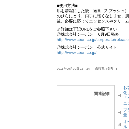
■使用方法■
肌を清潔にした後、適量（2 プッシュ
のひらにとり、両手に軽くなじませ、
後、必要に応じてエッセンスやクリー
※詳細は下記URLをご参照下さい
◎株式会社シーボン 6月9日発表
http://www.cbon.co.jp/corporate/rel
◎株式会社シーボン 公式サイト
http://www.cbon.co.jp/
2015年06月09日 15：24
新商品（美容）
お
化
関連記事
「
ニ
ブ
量
オ
ル