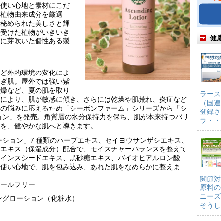
い使い心地と素材にこだ
。植物由来成分を厳選
に秘められた美しさと輝
を受けた植物がいきいき
健
たに芽吹いた個性ある製
など外的環境の変化によ
らぎ肌。屋外では強い紫
乾燥など、夏の肌を取り
ラース
激により、肌が敏感に傾き、さらには乾燥や肌荒れ、炎症など
（国連
肌の悩みに応えるため「シーボンファーム」シリーズから「シ
登録さ
ョン」を発売。角質層の水分保持力を保ち、肌が本来持つバリ
ラ・・
肌を、健やかな肌へと導きます。
ーション」7 種類のハーブエキス、セイヨウサンザシエキス、
ジエキス（保湿成分）配合で、モイスチャーバランスを整えて
クインスシードエキス、黒砂糖エキス、バイオヒアルロン酸
い使い心地で、肌を包み込み、あれた肌をなめらかに整えま
関節対
ノールフリー
原料の
ニーズ
ングローション（化粧水）
そうし