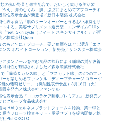
種類の赤い野菜と果実配合で、おいしく続ける美活習
。冷え、脚のむくみ、肌、脂肪にまとめてアプローチす
機能性表示食品が新登場／新日本製薬 株式会社
能性表示食品「肌のターンオーバーとうるおい維持をサ
ートする」美容サプリメント還元型コエンザイムQ10を
合『feat. Skin cycle（フィート スキンサイクル）』が新
売／株式会社Quon
ミのもと*¹ にアプローチ、硬い角層をほぐし浸透「エク
タンス ホワイトローション」新発売／サンスター株式会
セアタンノールを含む食品の摂取により睡眠の質が改善
る可能性が確認されました／森永製菓株式会社
箱で「葡萄＆カシス味」と「マスカット味」の2つのフレ
バーが楽しめるファンケル「ディープチャージ コラーゲ
 2種の葡萄ゼリー」（機能性表示食品）8月18日（火）
量限定発売／株式会社ファンケル
能性表示食品『ココカラケア睡眠プレミアム』 新発売／
サヒグループ食品株式会社
猫向けAIウェルネスプラットフォームを始動。第一弾と
て腸内フローラ検査キット・腸活サプリを提供開始／株
会社PETOKOTO