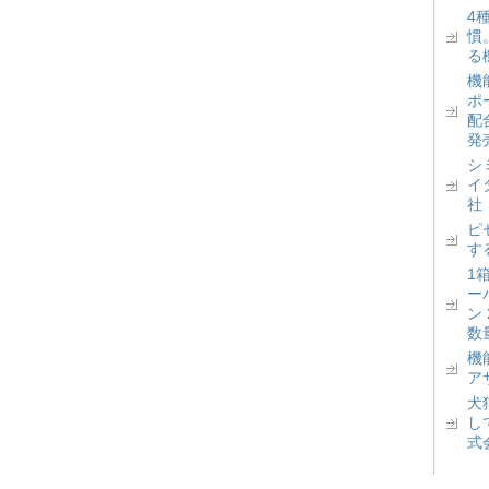
4
慣
る
機
ポ
配
発
シ
イ
社
ピ
す
1
ー
ン
数
機
ア
犬
し
式