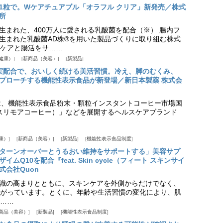
1粒で。Wケアチュアブル「オラフル クリア」新発売／株式
所
生まれた、400万人に愛される乳酸菌を配合（※） 腸内フ
生まれた乳酸菌AD株®を用いた製品づくりに取り組む株式
ケアと腸活をサ……
健康）
新商品（美容）
新製品
実配合で、おいしく続ける美活習慣。冷え、脚のむくみ、
プローチする機能性表示食品が新登場／新日本製薬 株式会
は、機能性表示食品粉末・顆粒インスタントコーヒー市場国
offee（スリモアコーヒー）」などを展開するヘルスケアブランド
康）
新商品（美容）
新製品
機能性表示食品制度
ターンオーバーとうるおい維持をサポートする」美容サプ
Q10を配合『feat. Skin cycle（フィート スキンサイ
式会社Quon
識の高まりとともに、スキンケアを外側からだけでなく、
がっています。とくに、年齢や生活習慣の変化により、肌
……
商品（美容）
新製品
機能性表示食品制度