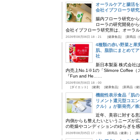
オーラルケアと腸活を
会社イブフローラ研究
腸内フローラ研究から
ローラの研究開発から
会社イブフローラ研究所は、オーラル
2026年08月06日 18：21
健康食品
新商品（
4種類の赤い野菜と果
肌、脂肪にまとめてア
社
新日本製薬 株式会社
内売上No.1※1の「Slimore C
『Fun and He……
2026年08月06日 18：00
ダイエット
健康
健康食品
新商品（健
機能性表示食品「肌の
リメント還元型コエンザイム
クル）』が新発売／株
近年、美容に対する意
内側からも整えたいというニーズが広
の乾燥やコンディションのゆらぎを感
2026年08月05日 17：03
新商品（健康）
新