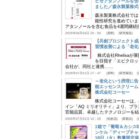
ピセアタンノールを含
ました／森永製菓株式
森永製菓株式会社では
能性研究を進めていま
アタンノールを含む食品を4週間継続
2026年08月04日 20：09
原料
研究報告
【共創プロジェクト成
習慣改善による「老化速
株式会社Rhelix
を目指す「エピクロッ
会社が、同社と連携……
2026年07月31日 17：47
原料
研究報告
～老化という摂理に告
能エッセンスクリーム
株式会社コーセー
株式会社コーセーは、
イン「AQ ミリオリティ」より、ブ
官能品質、卓越したテクノロジーを結
2026年07月31日 10：26
化粧品
新製品
1箱で「葡萄＆カシス
ンケル「ディープチャ
18日（火）数量限定