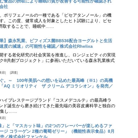
む食品の摂取により睡眠の質が改善する可能性が確認され
会社
、ポリフェノールの一種である「ピセアタンノール」の機
す。この度、健常成人を対象としたヒト試験により、ピセ
摂取することで、睡眠中……
果】森永乳業、ビフィズス菌BB536配合ヨーグルトと生活
度の減速」の可能性を確認／株式会社Rhelixa
aが展開する老化研究の社会実装を推進し、ロンジェビティの実現
ク®共創プロジェクト」に参画いただいている森永乳業株式
美容
調査
ぐ。～ 100年美肌への想いを込めた最高峰（※1）の高機
「AQ ミリオリティ ザ クリーム デコラシオン」を発売／
ハイプレステージブランド『コスメデコルテ』の最高峰ラ
ランド誕生から磨き続けてきた最先端の美容皮膚科学と独自の
集し……
美容
味」と「マスカット味」の2つのフレーバーが楽しめるファ
ージ コラーゲン 2種の葡萄ゼリー」（機能性表示食品）8月
発売／株式会社ファンケル