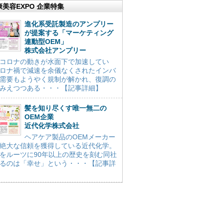
康美容EXPO 企業特集
進化系受託製造のアンプリー
が提案する「マーケティング
連動型OEM」
株式会社アンプリー
コロナの動きが水面下で加速してい
ロナ禍で減速を余儀なくされたインバ
需要もようやく規制が解かれ、復調の
みえつつある・・・【記事詳細】
髪を知り尽くす唯一無二の
OEM企業
近代化学株式会社
ヘアケア製品のOEMメーカー
絶大な信頼を獲得している近代化学。
をルーツに90年以上の歴史を刻む同社
るのは「幸せ」という・・・【記事詳