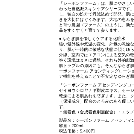
「シーボンファーム」は、肌にやさし
わった自然派スキンケアシリーズです
し、独自の処方で丹誠込めて開発。肌
きを大切にはぐくみます。大地の恵み
と育つ農園（ファーム）のように、新
品をすくすくと育てて参ります。
● ゆらぎ肌を優しくケアする化粧水
強い紫外線や気温の変化、外気の乾燥
り、肌が一時的に敏感な状態に傾くゆ
外線、室内ではエアコンによる空気の
巻く環境はまさに過酷。それら外的刺
肌トラブルの原因にも。そんなゆらぎ
ーボンファーム アセンディングローシ
ア機能を整えることで不安定なゆらぎ
「シーボンファーム アセンディングロ
セイヨウシロヤナギ樹皮エキス、セー
乾燥による肌あれを防ぎます。また、
（保湿成分）配合のとろみのある優し
す。
＊無着色（合成着色剤無配合）・エタ
製品名：シーボンファーム アセンディ
容量：200mL
税込価格：5,400円