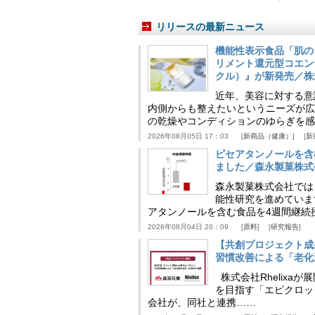
リリースの最新ニュース
機能性表示食品「肌の
リメント還元型コエンザイム
クル）』が新発売／株
近年、美容に対する意
内側からも整えたいというニーズが広
の乾燥やコンディションのゆらぎを感
2026年08月05日 17：03
新商品（健康）
新
ピセアタンノールを含
ました／森永製菓株式
森永製菓株式会社では
能性研究を進めていま
アタンノールを含む食品を4週間継続
2026年08月04日 20：09
原料
研究報告
【共創プロジェクト成
習慣改善による「老化速
株式会社Rhelix
を目指す「エピクロッ
会社が、同社と連携……