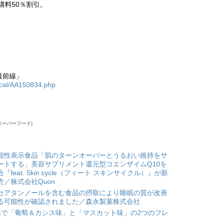
講料50％割引。
最前線」
ical/AA150834.php
スーパーフード
能性表示食品「肌のターンオーバーとうるおい維持をサ
ートする」美容サプリメント還元型コエンザイムQ10を
合『feat. Skin cycle（フィート スキンサイクル）』が新
売／株式会社Quon
セアタンノールを含む食品の摂取により睡眠の質が改善
る可能性が確認されました／森永製菓株式会社
箱で「葡萄＆カシス味」と「マスカット味」の2つのフレ