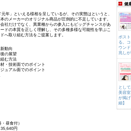
健
ード元年」といえる様相を呈しているが、その実態はというと、
日本のメーカーのオリジナル商品が圧倒的に不足しています。
品会社だけでなく、異業種からの参入にもビッグチャンスがあ
フードの本質を正しく理解し、その多種多様な可能性を学ぶこ
ードへ取り組む方法をご提案します。
ポスト
る。コ
ウンド
最新動向
兆しが
今後の展望
り組む方法
素材・技術面でのポイント
ビジュアル面でのポイント
ど
として
美容室
が掲げ
細】
資料・昼食付）
5,640円