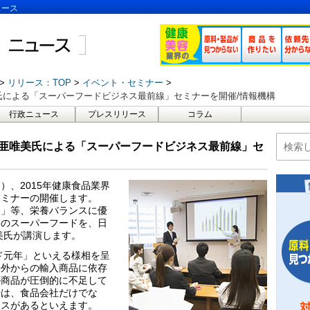
ュース
リリース：TOP
イベント・セミナー
氏による「スーパーフードビジネス最前線」セミナーを開催/情報機構
行政ニュース
プレスリリース
コラム
 亜唯美氏による「スーパーフードビジネス最前線」セ
月）、2015年健康食品業界
セミナーの開催します。
ア」等、栄養バランスに優
品のスーパーフードを、日
美氏が講演します。
ード元年」といえる様相を呈
海外からの輸入商品に依存
ル商品が圧倒的に不足して
場は、食品会社だけでな
ンスがあるといえます。