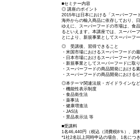
■セミナー内容
◎ 講座のポイント
2015年は日本における「スーパーフ
海外からの輸入商品に依存しており、
ゆえに、スーパーフードの市場は、食
るといえます。本講座では、スーパー
とにより、新規事業としてスーパーフ
◎ 受講後、習得できること
・米国市場におけるスーパーフードの
・日本市場におけるスーパーフードの
・新規事業としてスーパーフードに取
・スーパーフードの商品開発における
・スーパーフードの商品開発における
◎本テーマ関連法規・ガイドラインな
・機能性表示制度
・食品衛生法
・薬事法
・健康増進法
・JAS法
・景品表示法 等
■受講料
1名46,440円（税込（消費税8％）、
*1社2名以上同時申込の場合、1名につき3