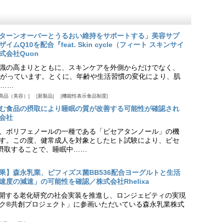
ターンオーバーとうるおい維持をサポートする」美容サプ
Q10を配合『feat. Skin cycle（フィート スキンサイ
式会社Quon
識の高まりとともに、スキンケアを外側からだけでなく、
がっています。とくに、年齢や生活習慣の変化により、肌
……
商品（美容）
新製品
機能性表示食品制度
む食品の摂取により睡眠の質が改善する可能性が確認され
会社
、ポリフェノールの一種である「ピセアタンノール」の機
す。この度、健常成人を対象としたヒト試験により、ピセ
摂取することで、睡眠中……
果】森永乳業、ビフィズス菌BB536配合ヨーグルトと生活
度の減速」の可能性を確認／株式会社Rhelixa
aが展開する老化研究の社会実装を推進し、ロンジェビティの実現
ク®共創プロジェクト」に参画いただいている森永乳業株式