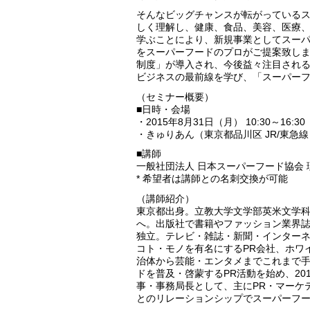
そんなビッグチャンスが転がっている
しく理解し、健康、食品、美容、医療
学ぶことにより、新規事業としてスー
をスーパーフードのプロがご提案致しま
制度」が導入され、今後益々注目され
ビジネスの最前線を学び、「スーパーフ
（セミナー概要）
■日時・会場
・2015年8月31日（月） 10:30～16:30
・きゅりあん（東京都品川区 JR/東急線
■講師
一般社団法人 日本スーパーフード協会 
* 希望者は講師との名刺交換が可能
（講師紹介）
東京都出身。立教大学文学部英米文学科
へ。出版社で書籍やファッション業界
独立。テレビ・雑誌・新聞・インター
コト・モノを有名にするPR会社、ホワ
治体から芸能・エンタメまでこれまで手掛
ドを普及・啓蒙するPR活動を始め、20
事・事務局長として、主にPR・マーケ
とのリレーションシップでスーパーフ