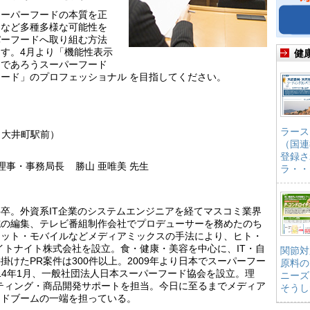
スーパーフードの本質を正
、など多種多様な可能性を
パーフードへ取り組む方法
す。4月より「機能性表示
健
るであろうスーパーフード
ード」のプロフェッショナル を目指してください。
ラース
 大井町駅前）
（国連
登録さ
理事・事務局長 勝山 亜唯美 先生
ラ・・
卒。外資系IT企業のシステムエンジニアを経てマスコミ業界
誌の編集、テレビ番組制作会社でプロデューサーを務めたのち
ネット・モバイルなどメディアミックスの手法により、ヒト・
イトナイト株式会社を設立。食・健康・美容を中心に、IT・自
関節対
けたPR案件は300件以上。2009年より日本でスーパーフー
原料の
14年1月、一般社団法人日本スーパーフード協会を設立。理
ニーズ
ティング・商品開発サポートを担当。今日に至るまでメディア
そうし
ードブームの一端を担っている。