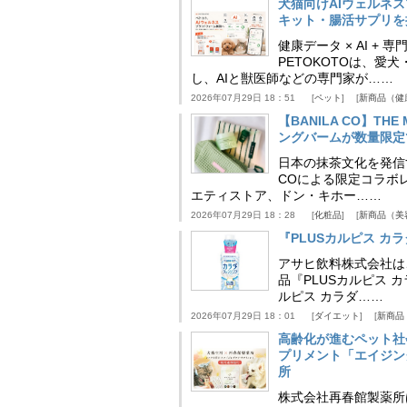
犬猫向けAIウェルネ
キット・腸活サプリを提
健康データ × AI 
PETOKOTOは、
し、AIと獣医師などの専門家が……
2026年07月29日 18：51
ペット
新商品（健
【BANILA CO】T
ングバームが数量限定
日本の抹茶文化を発信する
COによる限定コラボレ
エティストア、ドン・キホー……
2026年07月29日 18：28
化粧品
新商品（美
『PLUSカルピス 
アサヒ飲料株式会社は
品『PLUSカルピス 
ルピス カラダ……
2026年07月29日 18：01
ダイエット
新商品
高齢化が進むペット社
プリメント「エイジン
所
株式会社再春館製薬所