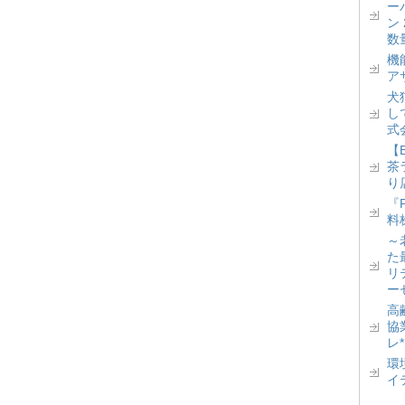
ー
ン
数
機
ア
犬
し
式
【
茶
り
『
料
～
た
リ
ー
高
協
レ
環
イ