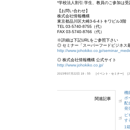
*学校法人割引:学生、教員のご参加は受
【お問い合わせ】
株式会社情報機構
東京都品川区大崎3-6-4トキワビル3階
TEL 03-5740-8755（代）
FAX 03-5740-8766（代）
※詳細は下記URLをご参照下さい
◎ セミナー「スーパーフードビジネス
http://www.johokiko.co.jp/seminar_med
◎ 株式会社情報機構 公式サイト
http://www.johokiko.co.jp/
2015年07月22日 19：55
イベント・セミナー
機
ポ
関連記事
配
発
ピ
す
1