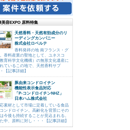
康美容EXPO 原料特集
天然香料・天然有効成分のリ
ーディングカンパニー
株式会社ロベルテ
香料発祥の地 南フランス・グ
。香料産業の聖地として、ユネスコ
教育科学文化機構）の無形文化遺産に
れているこの地で、天然香料サプ
・【記事詳細】
豚由来コンドロイチン
機能性表示食品対応
「P-コンドロイチンNHZ」
日本ハム株式会社
応素材として市場に定着している食品
コンドロイチン。高齢化を背景にその
は今後も持続することが見込まれる。
た中、原料に対し・・・【記事詳細】