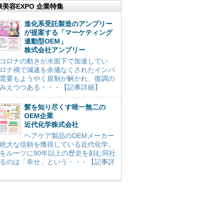
康美容EXPO 企業特集
進化系受託製造のアンプリー
が提案する「マーケティング
連動型OEM」
株式会社アンプリー
コロナの動きが水面下で加速してい
ロナ禍で減速を余儀なくされたインバ
需要もようやく規制が解かれ、復調の
みえつつある・・・【記事詳細】
髪を知り尽くす唯一無二の
OEM企業
近代化学株式会社
ヘアケア製品のOEMメーカー
絶大な信頼を獲得している近代化学。
をルーツに90年以上の歴史を刻む同社
るのは「幸せ」という・・・【記事詳