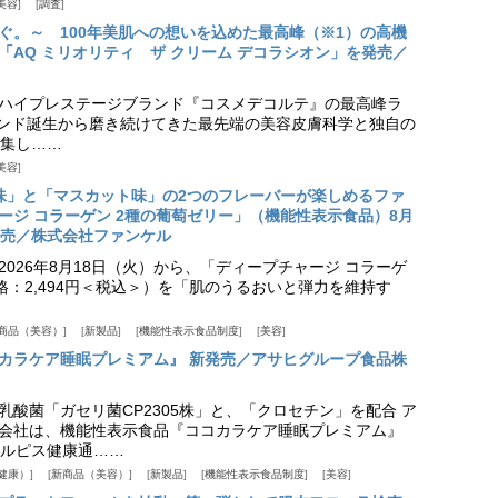
美容
調査
ぐ。～ 100年美肌への想いを込めた最高峰（※1）の高機
「AQ ミリオリティ ザ クリーム デコラシオン」を発売／
ハイプレステージブランド『コスメデコルテ』の最高峰ラ
ランド誕生から磨き続けてきた最先端の美容皮膚科学と独自の
集し……
美容
味」と「マスカット味」の2つのフレーバーが楽しめるファ
ージ コラーゲン 2種の葡萄ゼリー」（機能性表示食品）8月
発売／株式会社ファンケル
026年8月18日（火）から、「ディープチャージ コラーゲ
価格：2,494円＜税込＞）を「肌のうるおいと弾力を維持す
商品（美容）
新製品
機能性表示食品制度
美容
カラケア睡眠プレミアム』 新発売／アサヒグループ食品株
乳酸菌「ガセリ菌CP2305株」と、「クロセチン」を配合 ア
会社は、機能性表示食品『ココカラケア睡眠プレミアム』
ルピス健康通……
健康）
新商品（美容）
新製品
機能性表示食品制度
美容