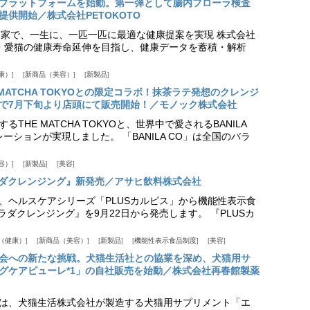
スプラットフォームを始動。第一弾として腸内フローラ検査
供開始／株式会社PETOKOTO
+ 専門家で、一生に、一匹一匹に最適な健康提案を実現 株式会社
愛犬・愛猫の健康寿命延伸を目指し、健康データを蓄積・解析
康）
新商品（美容）
新製品
HE MATCHA TOKYOとの限定コラボ！抹茶ラテ発想のクレンジ
で7月下旬より店頭にて販売開始！／モノック株式会社
THE MATCHA TOKYOと、世界中で愛されるBANILA
ーションが実現しました。 「BANILA CO」は全国のバラ
容）
新製品
美容
カラダクレンジング』新発売／アサヒ飲料株式会社
、ヘルスケアシリーズ「PLUSカルピス」から機能性表示食
カラダクレンジング』を9月22日から発売します。 『PLUSカ
（健康）
新商品（美容）
新製品
機能性表示食品制度
美容
会への新たな挑戦。犬猫生活社との協業を深め、犬猫用サ
グケアピューレ*1」の自社販売を始動／株式会社再春館製薬
は、犬猫生活株式会社が製造する犬猫用サプリメント「エ