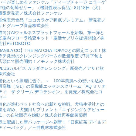
バーが楽しめるファンケル「ディープチャージ コラーゲ
 2種の葡萄ゼリー」（機能性表示食品）8月18日（火）
量限定発売／株式会社ファンケル
能性表示食品『ココカラケア睡眠プレミアム』 新発売／
サヒグループ食品株式会社
猫向けAIウェルネスプラットフォームを始動。第一弾と
て腸内フローラ検査キット・腸活サプリを提供開始／株
会社PETOKOTO
BANILA CO】THE MATCHA TOKYOとの限定コラボ！抹
ラテ発想のクレンジングバームが数量限定で7月下旬よ
店頭にて販売開始！／モノック株式会社
PLUSカルピス カラダクレンジング』新発売／アサヒ飲
株式会社
老化という摂理に告ぐ。～ 100年美肌への想いを込め
最高峰（※1）の高機能エッセンスクリーム「AQ ミリオ
ティ ザ クリーム デコラシオン」を発売／株式会社コ
セー
齢化が進むペット社会への新たな挑戦。犬猫生活社との
業を深め、犬猫用サプリメント「エイジングケアピュー
*1」の自社販売を始動／株式会社再春館製薬所
境に配慮した新パッケージへ刷新！「日東紅茶 デイ＆デ
ティーバッグ」／三井農林株式会社