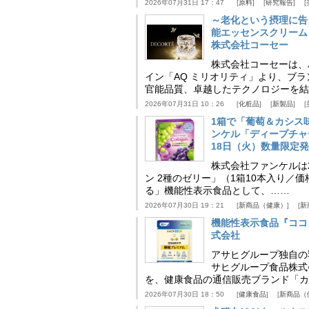
2026年07月31日 17：47
原料
研究報告
～老化という摂理に告
能エッセンスクリーム
株式会社コーセー
株式会社コーセーは、
イン「AQ ミリオリティ」より、ブ
官能品質、卓越したテクノロジーを結
2026年07月31日 10：26
化粧品
新製品
1箱で「葡萄＆カシス
ンケル「ディープチャ
18日（火）数量限定
株式会社ファンケルは2
ン 2種のゼリー」（1箱10本入り／
る」機能性表示食品として、……
2026年07月30日 19：21
新商品（健康）
新
機能性表示食品『ココ
式会社
アサヒグループ独自の
サヒグループ食品株式
を、健康食品の通信販売ブランド「カ
2026年07月30日 18：50
健康食品
新商品（