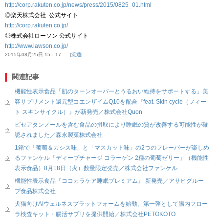
http://corp.rakuten.co.jp/news/press/2015/0825_01.html
◎楽天株式会社 公式サイト
http://corp.rakuten.co.jp/
◎株式会社ローソン 公式サイト
http://www.lawson.co.jp/
2015年08月25日 15：17
流通
関連記事
機能性表示食品「肌のターンオーバーとうるおい維持をサポートする」美
容サプリメント還元型コエンザイムQ10を配合『feat. Skin cycle（フィー
ト スキンサイクル）』が新発売／株式会社Quon
ピセアタンノールを含む食品の摂取により睡眠の質が改善する可能性が確
認されました／森永製菓株式会社
1箱で「葡萄＆カシス味」と「マスカット味」の2つのフレーバーが楽しめ
るファンケル「ディープチャージ コラーゲン 2種の葡萄ゼリー」（機能性
表示食品）8月18日（火）数量限定発売／株式会社ファンケル
機能性表示食品『ココカラケア睡眠プレミアム』 新発売／アサヒグルー
プ食品株式会社
犬猫向けAIウェルネスプラットフォームを始動。第一弾として腸内フロー
ラ検査キット・腸活サプリを提供開始／株式会社PETOKOTO