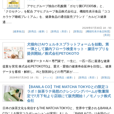
アサヒグループ独自の乳酸菌「ガセリ菌CP2305株」と、
「クロセチン」を配合 アサヒグループ食品株式会社は、機能性表示食品『ココ
カラケア睡眠プレミアム』を、健康食品の通信販売ブランド「カルピス健康
通……
2026年07月30日 18：50
健康食品
新商品（健康）
新商品（美容）
新製品
機能性表示食品制度
美容
犬猫向けAIウェルネスプラットフォームを始動。第
一弾として腸内フローラ検査キット・腸活サプリを
提供開始／株式会社PETOKOTO
健康データ × AI + 専門家で、一生に、一匹一匹に最適な健康
提案を実現 株式会社PETOKOTOは、愛犬・愛猫の健康寿命延伸を目指し、健康
データを蓄積・解析し、AIと獣医師などの専門家が……
2026年07月29日 18：51
ペット
新商品（健康）
新商品（美容）
新製品
【BANILA CO】THE MATCHA TOKYOとの限定コ
ラボ！抹茶ラテ発想のクレンジングバームが数量限
定で7月下旬より店頭にて販売開始！／モノック株式
会社
日本の抹茶文化を発信するTHE MATCHA TOKYOと、世界中で愛されるBANILA
COによる限定コラボレーションが実現しました。 「BANILA CO」は全国のバ