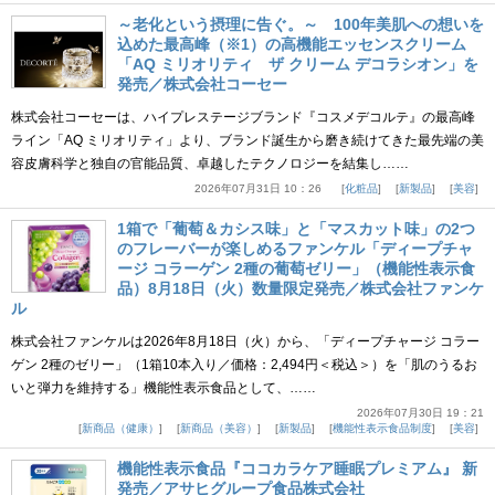
～老化という摂理に告ぐ。～ 100年美肌への想いを
込めた最高峰（※1）の高機能エッセンスクリーム
「AQ ミリオリティ ザ クリーム デコラシオン」を
発売／株式会社コーセー
株式会社コーセーは、ハイプレステージブランド『コスメデコルテ』の最高峰
ライン「AQ ミリオリティ」より、ブランド誕生から磨き続けてきた最先端の美
容皮膚科学と独自の官能品質、卓越したテクノロジーを結集し……
2026年07月31日 10：26
化粧品
新製品
美容
1箱で「葡萄＆カシス味」と「マスカット味」の2つ
のフレーバーが楽しめるファンケル「ディープチャ
ージ コラーゲン 2種の葡萄ゼリー」（機能性表示食
品）8月18日（火）数量限定発売／株式会社ファンケ
ル
株式会社ファンケルは2026年8月18日（火）から、「ディープチャージ コラー
ゲン 2種のゼリー」（1箱10本入り／価格：2,494円＜税込＞）を「肌のうるお
いと弾力を維持する」機能性表示食品として、……
2026年07月30日 19：21
新商品（健康）
新商品（美容）
新製品
機能性表示食品制度
美容
機能性表示食品『ココカラケア睡眠プレミアム』 新
発売／アサヒグループ食品株式会社