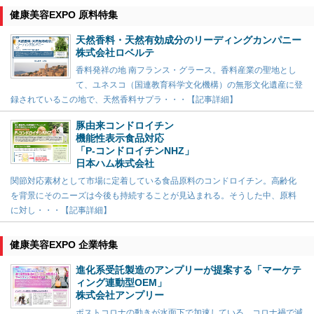
健康美容EXPO 原料特集
天然香料・天然有効成分のリーディングカンパニー
株式会社ロベルテ
香料発祥の地 南フランス・グラース。香料産業の聖地とし
て、ユネスコ（国連教育科学文化機構）の無形文化遺産に登
録されているこの地で、天然香料サプラ・・・【記事詳細】
豚由来コンドロイチン
機能性表示食品対応
「P-コンドロイチンNHZ」
日本ハム株式会社
関節対応素材として市場に定着している食品原料のコンドロイチン。高齢化
を背景にそのニーズは今後も持続することが見込まれる。そうした中、原料
に対し・・・【記事詳細】
健康美容EXPO 企業特集
進化系受託製造のアンプリーが提案する「マーケテ
ィング連動型OEM」
株式会社アンプリー
ポストコロナの動きが水面下で加速している。コロナ禍で減