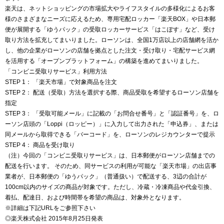
楽天は、ネットショッピングの市場拡大やライフスタイルの多様化によるお客
様のさまざまなニーズに応えるため、専用宅配ロッカー「楽天BOX」や日本郵
便が展開する「ゆうパック」の受取ロッカーサービス「はこぽす」など、受け
取り方法を拡充してまいりました。ローソンは、全国1万店以上の店舗網を活か
し、他の企業がローソンの店舗を拠点とした注文・受け取り・宅配サービス網
を活用する「オープンプラットフォーム」の構築を進めてまいりました。
「コンビニ受取りサービス」利用方法
STEP 1： 「楽天市場」で対象商品を注文
STEP 2： 配送（受取）方法を選択する際、商品受取を希望するローソン店舗を
指定
STEP 3： 「受取可能メール」に記載の「お問合せ番号」と「認証番号」を、ロ
ーソン店頭の「Loppi（ロッピー）」に入力して出力された「申込券」、または
同メールから取得できる「バーコード」を、ローソンのレジカウンターで提示
STEP 4： 商品を受け取り
（注）今回の「コンビニ受取りサービス」は、日本郵便がローソン店舗までの
配送を行います。 そのため、同サービスの利用が可能な「楽天市場」の出店事
業者が、日本郵便の「ゆうパック」（普通扱い）で配送する、3辺の合計が
100cm以内のサイズの商品が対象です。ただし、冷蔵・冷凍商品や代金引換、
着払、配達日、および時間帯を希望の商品は、対象外となります。
※詳細は下記URLをご参照下さい
◎楽天株式会社 2015年8月25日発表