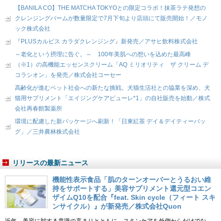
【BANILA CO】THE MATCHA TOKYOとの限定コラボ！抹茶ラテ発想の
クレンジングバームが数量限定で7月下旬より店頭にて販売開始！／モノ
ック株式会社
『PLUSカルピス カラダクレンジング』新発売／アサヒ飲料株式会社
～老化という摂理に告ぐ。～ 100年美肌への想いを込めた最高峰
（※1）の高機能エッセンスクリーム「AQ ミリオリティ ザ クリーム デ
コラシオン」を発売／株式会社コーセー
高齢化が進むペット社会への新たな挑戦。犬猫生活社との協業を深め、犬
猫用サプリメント「エイジングケアピューレ*1」の自社販売を始動／株式
会社再春館製薬所
環境に配慮した新パッケージへ刷新！「日東紅茶 デイ＆デイティーバッ
グ」／三井農林株式会社
リリースの最新ニュース
機能性表示食品「肌のターンオーバーとうるおい維
持をサポートする」美容サプリメント還元型コエン
ザイムQ10を配合『feat. Skin cycle（フィート スキ
ンサイクル）』が新発売／株式会社Quon