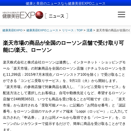
健康と美容のニュースなら健康美容EXPOニュース
健康美容EXPO
健康美容EXPOニュース
リリース：TOP
流通
楽天市場の商品が全国のロ
楽天市場の商品が全国のローソン店舗で受け取り可
能に/楽天、ローソン
楽天株式会社と株式会社ローソンは連携し、インターネット・ショッピングモ
ール「楽天市場」の対象商品を全国のローソン店舗（ナチュラルローソンを含
む11,299店：2015年7月末現在／ローソンストア100を除く）で受け取ること
ができる「コンビニ受取りサービス」を、9月1日（火）から開始します。
「楽天市場」の参画店舗で対象商品を購入し、「コンビニ受取りサービス」を
配送方法として選択したお客様は、自宅や勤務先近くなど、希望するローソン
店舗で24時間365日、いつでも商品を受け取ることが可能です（注）。「楽天
市場」から送付される「受取可能メール」に記載の「お問合せ番号」と「認証
番号」をローソン店頭のマルチメディア端末「Loppi（ロッピー）」に入力して
出力された「申込券」、または同メールから取得できる「バーコード」を、ロ
ーソンのレジカウンターで提示するだけで、簡単に商品を受け取ることができ
ます。