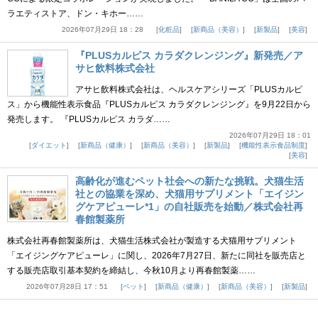
ラエティストア、ドン・キホー……
2026年07月29日 18：28
化粧品
新商品（美容）
新製品
美容
『PLUSカルピス カラダクレンジング』新発売／ア
サヒ飲料株式会社
アサヒ飲料株式会社は、ヘルスケアシリーズ「PLUSカルピ
ス」から機能性表示食品『PLUSカルピス カラダクレンジング』を9月22日から
発売します。 『PLUSカルピス カラダ……
2026年07月29日 18：01
ダイエット
新商品（健康）
新商品（美容）
新製品
機能性表示食品制度
美容
高齢化が進むペット社会への新たな挑戦。犬猫生活
社との協業を深め、犬猫用サプリメント「エイジン
グケアピューレ*1」の自社販売を始動／株式会社再
春館製薬所
株式会社再春館製薬所は、犬猫生活株式会社が製造する犬猫用サプリメント
「エイジングケアピューレ」に関し、2026年7月27日、新たに同社を販売店と
する販売店取引基本契約を締結し、今秋10月より再春館製薬……
2026年07月28日 17：51
ペット
新商品（健康）
新商品（美容）
新製品