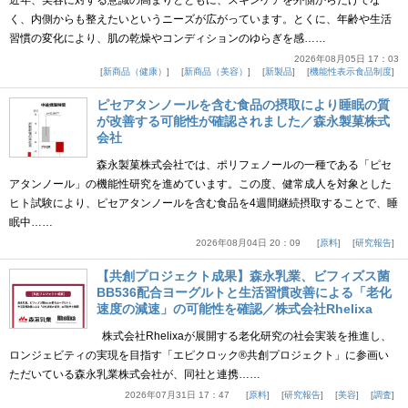
近年、美容に対する意識の高まりとともに、スキンケアを外側からだけでな
く、内側からも整えたいというニーズが広がっています。とくに、年齢や生活
習慣の変化により、肌の乾燥やコンディションのゆらぎを感……
2026年08月05日 17：03
新商品（健康）
新商品（美容）
新製品
機能性表示食品制度
ピセアタンノールを含む食品の摂取により睡眠の質
が改善する可能性が確認されました／森永製菓株式
会社
森永製菓株式会社では、ポリフェノールの一種である「ピセ
アタンノール」の機能性研究を進めています。この度、健常成人を対象とした
ヒト試験により、ピセアタンノールを含む食品を4週間継続摂取することで、睡
眠中……
2026年08月04日 20：09
原料
研究報告
【共創プロジェクト成果】森永乳業、ビフィズス菌
BB536配合ヨーグルトと生活習慣改善による「老化
速度の減速」の可能性を確認／株式会社Rhelixa
株式会社Rhelixaが展開する老化研究の社会実装を推進し、
ロンジェビティの実現を目指す「エピクロック®共創プロジェクト」に参画い
ただいている森永乳業株式会社が、同社と連携……
2026年07月31日 17：47
原料
研究報告
美容
調査