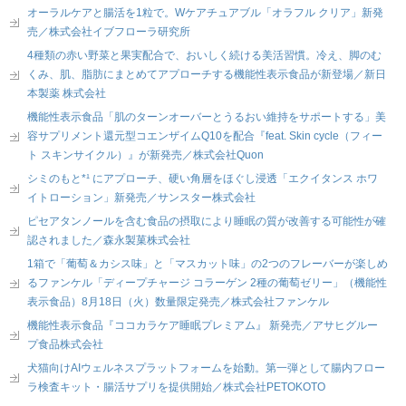
オーラルケアと腸活を1粒で。Wケアチュアブル「オラフル クリア」新発
売／株式会社イブフローラ研究所
4種類の赤い野菜と果実配合で、おいしく続ける美活習慣。冷え、脚のむ
くみ、肌、脂肪にまとめてアプローチする機能性表示食品が新登場／新日
本製薬 株式会社
機能性表示食品「肌のターンオーバーとうるおい維持をサポートする」美
容サプリメント還元型コエンザイムQ10を配合『feat. Skin cycle（フィー
ト スキンサイクル）』が新発売／株式会社Quon
シミのもと*¹ にアプローチ、硬い角層をほぐし浸透「エクイタンス ホワ
イトローション」新発売／サンスター株式会社
ピセアタンノールを含む食品の摂取により睡眠の質が改善する可能性が確
認されました／森永製菓株式会社
1箱で「葡萄＆カシス味」と「マスカット味」の2つのフレーバーが楽しめ
るファンケル「ディープチャージ コラーゲン 2種の葡萄ゼリー」（機能性
表示食品）8月18日（火）数量限定発売／株式会社ファンケル
機能性表示食品『ココカラケア睡眠プレミアム』 新発売／アサヒグルー
プ食品株式会社
犬猫向けAIウェルネスプラットフォームを始動。第一弾として腸内フロー
ラ検査キット・腸活サプリを提供開始／株式会社PETOKOTO