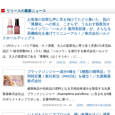
リリースの最新ニュース
お客様の切実な声に耳を傾けてたどり着いた、肌の
「薄層化」への答え こすらず、うるおす朝夜別オ
ールインワン「ハルメク 薬用美肌液」が、さらなる
高機能化を遂げてリニューアル！／株式会社ハルメ
クホールディングス
～ UVカット・バリア強化・ナノ浸透。大人の肌変化に寄り添う充実の1本完結
設計 〜 販売部数No.1（※1）雑誌『ハルメク』を発行する株式会社ハルメク
は、大人の肌変化である「薄層化（はくそうか）」に……
2026年08月07日 17：36
化粧品
新商品（美容）
新製品
美容
ブラックジンジャー成分6種を「1種類の標準品」で
同時定量！新分析法（RMS法）を確立！／丸善製薬
株式会社
健康食品や化粧品の原料となる天然由来成分を製造する丸善
製薬株式会社は、ブラックジンジャー（Kaempferia parviflora）に含まれる6種
のポリメトキシフラボンを、定量NMR法に基づ……
2026年08月07日 16：49
原料
機能性表示食品制度
シミのもと*¹ にアプローチ、硬い角層をほぐし浸透