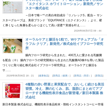
「エクイタンス ホワイトローション」新発売／サン
スター株式会社
～日本で唯一*² の美白有効成分「リノレックS」配合～ サン
スターグループは、美容ブランド「EQUITANCE（エクイタンス）」より、硬
く厚くなった角層を柔らかくほぐして高い浸透*³ 実感を叶え……
2026年08月07日 09：44
オーラルケアと腸活を1粒で。Wケアチュアブル「オ
ラフル クリア」新発売／株式会社イブフローラ研究
所
腸内フローラ研究から生まれた、400万人に愛される乳酸菌
を配合（※） 腸内フローラの研究開発から生まれた乳酸菌AD株®を用いた製品
づくりに取り組む株式会社イブフローラ研究所は、オーラルケアと腸活を
サ……
2026年08月06日 18：21
健康食品
新商品（健康）
新商品（美容）
新製品
4種類の赤い野菜と果実配合で、おいしく続ける美活
習慣。冷え、脚のむくみ、肌、脂肪にまとめてアプ
ローチする機能性表示食品が新登場／新日本製薬 株
式会社
新日本製薬 株式会社は、機能性表示食品粉末・顆粒インスタントコーヒー市場