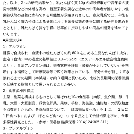
た。以上、2 つの研究結果から、乳たんぱく質 10g の継続摂取が中高年者の疲
労や活気などの体感を高め、新型栄養失調など近年の中高年者が陥りやすい低
栄養状態の改善に寄与できる可能性が示唆されました。森永乳業では、今後も
乳たんぱく質の摂取による身体における栄養状態の改善に関する研究を進める
とともに、乳たんぱく質を手軽に効率的に摂取しやすい商品の開発を進めてま
いります。
■用語説明■
1）アルブミン
肝臓で合成され、血液中の総たんぱくの約 60％を占める主要なたんぱく成分。
血液（血清）中の濃度の基準値は 3.8～5.2g/dl（エスアールエル総合検査案内
より）。血清アルブミン値は、栄養状態を評価（栄養が不足していないかを判
断）する指標として医療現場等で広く利用されている。 半分の量が新しく置き
換わるまでの期間（半減期）が約 3 週間と長いため、比較的長期間の栄養状態
を反映する指標として用いられることが多い。
2）食事多様性得点
主菜、副菜を構成するものとして選ばれた10の食品群（肉類、魚介類、卵、牛
乳、大豆・大豆製品、緑黄色野菜、果物、芋類、海藻類、油脂類）の摂取頻度
を点数化したもの。各食品群について、「ほぼ毎日食べる」を 1 点、「2 日に
1 回食べる」および「ほとんど食べない」を 0 点として合計点数を求め、食事
多様性得点とした。（参考：熊谷修.臨床栄養 2014;124:305-311）
3）プレアルブミン