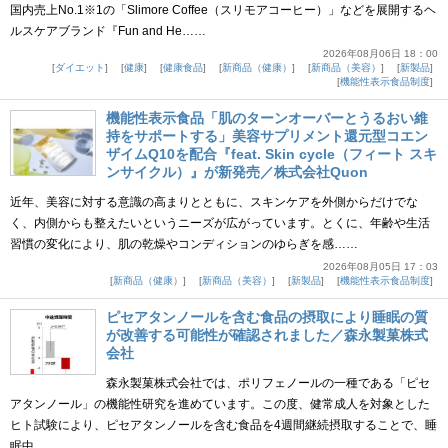
国内売上No.1※1の「Slimore Coffee（スリモアコーヒー）」などを展開するヘ
ルスケアブランド『Fun and He……
2026年08月06日 18：00
ダイエット
健康
健康食品
新商品（健康）
新商品（美容）
新製品
機能性表示食品制度
機能性表示食品「肌のターンオーバーとうるおい維
持をサポートする」美容サプリメント還元型コエン
ザイムQ10を配合『feat. Skin cycle（フィート スキ
ンサイクル）』が新発売／株式会社Quon
近年、美容に対する意識の高まりとともに、スキンケアを外側からだけでな
く、内側からも整えたいというニーズが広がっています。とくに、年齢や生活
習慣の変化により、肌の乾燥やコンディションのゆらぎを感……
2026年08月05日 17：03
新商品（健康）
新商品（美容）
新製品
機能性表示食品制度
ピセアタンノールを含む食品の摂取により睡眠の質
が改善する可能性が確認されました／森永製菓株式
会社
森永製菓株式会社では、ポリフェノールの一種である「ピセ
アタンノール」の機能性研究を進めています。この度、健常成人を対象とした
ヒト試験により、ピセアタンノールを含む食品を4週間継続摂取することで、睡
眠中……