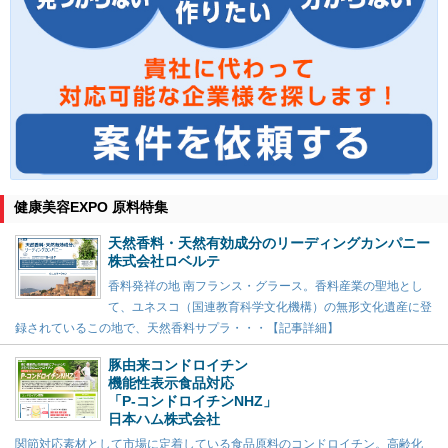
健康美容EXPO 原料特集
天然香料・天然有効成分のリーディングカンパニー
株式会社ロベルテ
香料発祥の地 南フランス・グラース。香料産業の聖地とし
て、ユネスコ（国連教育科学文化機構）の無形文化遺産に登
録されているこの地で、天然香料サプラ・・・【記事詳細】
豚由来コンドロイチン
機能性表示食品対応
「P-コンドロイチンNHZ」
日本ハム株式会社
関節対応素材として市場に定着している食品原料のコンドロイチン。高齢化