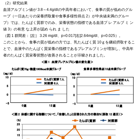
（2）研究結果
血清アルブミン値が 3.8～4.4g/dlの中高年者において、食事の質が低めのグル
ープ（一日あたりの栄養摂取量や食事多様性得点 2）が中央値未満のグルー
プ）では、たんぱく質群でのみ、栄養状態の指標である血清プ レ アルブ ミ ン
値 3）の有意 な上昇が認め られ ま した
（図 1 群間差： [左］ 3.26 mg/dl、p=0.017[右]2.64mg/dl、p=0.025）。
このことから、食事の質が低めの方では、乳たんぱく質 10ｇを継続摂取するこ
とで、血液中のたんぱく質栄養の指標であるプレアルブミンが増加し、中高年
者のたんぱく質栄養状態が改善されることが示唆されました。