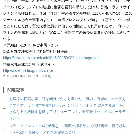
主に肝臓で合成されるたんぱく成分の一つ。血液中のプレアルブミンは、レチ
ノール（ビタミン A）の運搬に重要な役割を果たしており、別名トランスサイ
レチンとも呼ばれる。血液（血清）中の濃度の基準値は22.0～40.0mg/dl（エス
アールエル総合検査案内より）。血清プレアルブミン値は、血清アルブミン値
とともにたんぱく質の栄養状態を評価する指標として利用されるが、プレアル
ブミンの半減期は短いため（約2 日）短期間での栄養状態変化の評価に適して
いる。
※詳細は下記URLをご参照下さい
◎森永乳業株式会社 2015年9月9日発表
https://news.e-expo.net/pdf/2015/20150909_morinaga.pdf
◎森永乳業株式会社 公式サイト
http://www.morinagamilk.co.jp/
2015年09月09日 19：33
原料
関連記事
お客様の切実な声に耳を傾けてたどり着いた、肌の「薄層化」への答え
こすらず、うるおす朝夜別オールインワン「ハルメク 薬用美肌液」が、
さらなる高機能化を遂げてリニューアル！／株式会社ハルメクホールディ
ングス
ブラックジンジャー成分6種を「1種類の標準品」で同時定量！新分析法
（RMS法）を確立！／丸善製薬株式会社