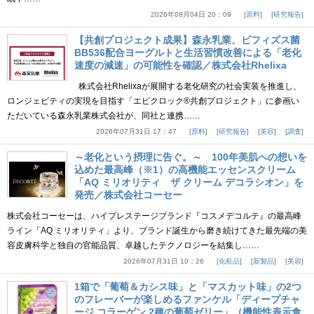
2026年08月04日 20：09
原料
研究報告
【共創プロジェクト成果】森永乳業、ビフィズス菌
BB536配合ヨーグルトと生活習慣改善による「老化
速度の減速」の可能性を確認／株式会社Rhelixa
株式会社Rhelixaが展開する老化研究の社会実装を推進し、
ロンジェビティの実現を目指す「エピクロック®共創プロジェクト」に参画い
ただいている森永乳業株式会社が、同社と連携……
2026年07月31日 17：47
原料
研究報告
美容
調査
～老化という摂理に告ぐ。～ 100年美肌への想いを
込めた最高峰（※1）の高機能エッセンスクリーム
「AQ ミリオリティ ザ クリーム デコラシオン」を
発売／株式会社コーセー
株式会社コーセーは、ハイプレステージブランド『コスメデコルテ』の最高峰
ライン「AQ ミリオリティ」より、ブランド誕生から磨き続けてきた最先端の美
容皮膚科学と独自の官能品質、卓越したテクノロジーを結集し……
2026年07月31日 10：26
化粧品
新製品
美容
1箱で「葡萄＆カシス味」と「マスカット味」の2つ
のフレーバーが楽しめるファンケル「ディープチャ
ージ コラーゲン 2種の葡萄ゼリー」（機能性表示食