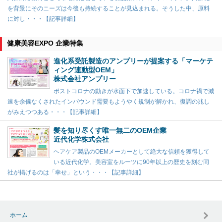
を背景にそのニーズは今後も持続することが見込まれる。そうした中、原料
に対し・・・【記事詳細】
健康美容EXPO 企業特集
進化系受託製造のアンプリーが提案する「マーケテ
ィング連動型OEM」
株式会社アンプリー
ポストコロナの動きが水面下で加速している。コロナ禍で減
速を余儀なくされたインバウンド需要もようやく規制が解かれ、復調の兆し
がみえつつある・・・【記事詳細】
髪を知り尽くす唯一無二のOEM企業
近代化学株式会社
ヘアケア製品のOEMメーカーとして絶大な信頼を獲得して
いる近代化学。美容室をルーツに90年以上の歴史を刻む同
社が掲げるのは「幸せ」という・・・【記事詳細】
ホーム