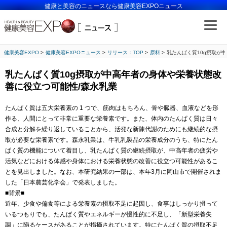
健康と美容のニュースなら健康美容EXPOニュース
健康美容EXPO
健康美容EXPOニュース
リリース：TOP
原料
乳たんぱく質10g摂取が
乳たんぱく質10g摂取が中高年者の身体や栄養状態改
善に役立つ可能性/森永乳業
たんぱく質は五大栄養素の 1 つで、筋肉はもちろん、骨や臓器、血液などを形
作る、人間にとって非常に重要な栄養素です。また、体内のたんぱく質は日々
合成と分解を繰り返していることから、活発な新陳代謝のためにも継続的な摂
取が必要な栄養素です。森永乳業は、牛乳乳製品の栄養成分のうち、特にたん
ぱく質の機能について着目し、乳たんぱく質の継続摂取が、中高年者の疲労や
活気などにおける体感や身体における栄養状態の改善に役立つ可能性があるこ
とを見出しました。なお、本研究結果の一部は、本年3月に岡山市で開催されま
した「日本農芸化学会」で発表しました。
■背景■
近年、少食や偏食等による栄養素の摂取不足に起因し、食事はしっかり摂って
いるつもりでも、たんぱく質やエネルギーが慢性的に不足し、「新型栄養失
調」に陥るケースがあることが指摘されています。特にたんぱく質の摂取不足