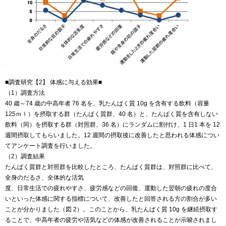
■調査研究【2】 体感に与える効果■
（1）調査方法
40 歳～74 歳の中高年者 76 名を、乳たんぱく質 10g を含有する飲料（容量
125ｍｌ）を摂取する群（たんぱく質群、40 名）と、たんぱく質を含有しない
飲料（同）を摂取する群（対照群、36 名）にランダムに割付け、1 日1 本を 12
週間摂取してもらいました。12 週間の摂取後に改善したと思われる体感につい
てアンケート調査を行いました。
（2）調査結果
たんぱく質群と対照群を比較したところ、たんぱく質群は、対照群に比べて、
全身のだるさ、全体的な活気
度、日常生活での疲れやすさ、疲労感などの回復、運動した翌朝の疲れの度合
いといった体感に関する指標について、改善したと回答される方の割合が多い
ことが分かりました（図 2）。このことから、乳たんぱく質 10g を継続摂取す
ることで、中高年者の疲労や活気などの体感が改善されることが示唆されまし