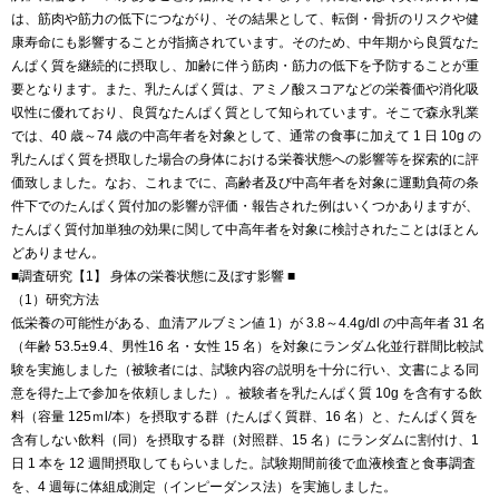
は、筋肉や筋力の低下につながり、その結果として、転倒・骨折のリスクや健
康寿命にも影響することが指摘されています。そのため、中年期から良質なた
んぱく質を継続的に摂取し、加齢に伴う筋肉・筋力の低下を予防することが重
要となります。また、乳たんぱく質は、アミノ酸スコアなどの栄養価や消化吸
収性に優れており、良質なたんぱく質として知られています。そこで森永乳業
では、40 歳～74 歳の中高年者を対象として、通常の食事に加えて 1 日 10g の
乳たんぱく質を摂取した場合の身体における栄養状態への影響等を探索的に評
価致しました。なお、これまでに、高齢者及び中高年者を対象に運動負荷の条
件下でのたんぱく質付加の影響が評価・報告された例はいくつかありますが、
たんぱく質付加単独の効果に関して中高年者を対象に検討されたことはほとん
どありません。
■調査研究【1】 身体の栄養状態に及ぼす影響 ■
（1）研究方法
低栄養の可能性がある、血清アルブミン値 1）が 3.8～4.4g/dl の中高年者 31 名
（年齢 53.5±9.4、男性16 名・女性 15 名）を対象にランダム化並行群間比較試
験を実施しました（被験者には、試験内容の説明を十分に行い、文書による同
意を得た上で参加を依頼しました）。被験者を乳たんぱく質 10g を含有する飲
料（容量 125ｍl/本）を摂取する群（たんぱく質群、16 名）と、たんぱく質を
含有しない飲料（同）を摂取する群（対照群、15 名）にランダムに割付け、1
日 1 本を 12 週間摂取してもらいました。試験期間前後で血液検査と食事調査
を、4 週毎に体組成測定（インピーダンス法）を実施しました。