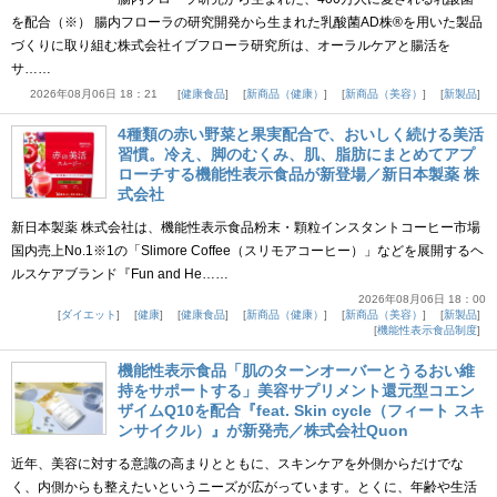
を配合（※） 腸内フローラの研究開発から生まれた乳酸菌AD株®を用いた製品
づくりに取り組む株式会社イブフローラ研究所は、オーラルケアと腸活を
サ……
2026年08月06日 18：21
健康食品
新商品（健康）
新商品（美容）
新製品
4種類の赤い野菜と果実配合で、おいしく続ける美活
習慣。冷え、脚のむくみ、肌、脂肪にまとめてアプ
ローチする機能性表示食品が新登場／新日本製薬 株
式会社
新日本製薬 株式会社は、機能性表示食品粉末・顆粒インスタントコーヒー市場
国内売上No.1※1の「Slimore Coffee（スリモアコーヒー）」などを展開するヘ
ルスケアブランド『Fun and He……
2026年08月06日 18：00
ダイエット
健康
健康食品
新商品（健康）
新商品（美容）
新製品
機能性表示食品制度
機能性表示食品「肌のターンオーバーとうるおい維
持をサポートする」美容サプリメント還元型コエン
ザイムQ10を配合『feat. Skin cycle（フィート スキ
ンサイクル）』が新発売／株式会社Quon
近年、美容に対する意識の高まりとともに、スキンケアを外側からだけでな
く、内側からも整えたいというニーズが広がっています。とくに、年齢や生活