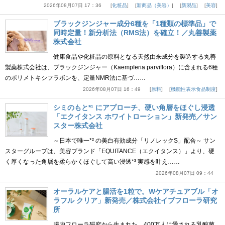
2026年08月07日 17：36
化粧品
新商品（美容）
新製品
美容
ブラックジンジャー成分6種を「1種類の標準品」で
同時定量！新分析法（RMS法）を確立！／丸善製薬
株式会社
健康食品や化粧品の原料となる天然由来成分を製造する丸善
製薬株式会社は、ブラックジンジャー（Kaempferia parviflora）に含まれる6種
のポリメトキシフラボンを、定量NMR法に基づ……
2026年08月07日 16：49
原料
機能性表示食品制度
シミのもと*¹ にアプローチ、硬い角層をほぐし浸透
「エクイタンス ホワイトローション」新発売／サン
スター株式会社
～日本で唯一*² の美白有効成分「リノレックS」配合～ サン
スターグループは、美容ブランド「EQUITANCE（エクイタンス）」より、硬
く厚くなった角層を柔らかくほぐして高い浸透*³ 実感を叶え……
2026年08月07日 09：44
オーラルケアと腸活を1粒で。Wケアチュアブル「オ
ラフル クリア」新発売／株式会社イブフローラ研究
所
腸内フローラ研究から生まれた、400万人に愛される乳酸菌