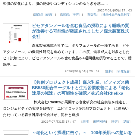
習慣の変化により、肌の乾燥やコンディションのゆらぎを感……
2026年08月05日 17：03
新商品（健康）
新商品（美容）
新製品
機能性表示食品制度
ピセアタンノールを含む食品の摂取により睡眠の質
が改善する可能性が確認されました／森永製菓株式
会社
森永製菓株式会社では、ポリフェノールの一種である「ピセ
アタンノール」の機能性研究を進めています。この度、健常成人を対象とした
ヒト試験により、ピセアタンノールを含む食品を4週間継続摂取することで、睡
眠中……
2026年08月04日 20：09
原料
研究報告
【共創プロジェクト成果】森永乳業、ビフィズス菌
BB536配合ヨーグルトと生活習慣改善による「老化
速度の減速」の可能性を確認／株式会社Rhelixa
株式会社Rhelixaが展開する老化研究の社会実装を推進し、
ロンジェビティの実現を目指す「エピクロック®共創プロジェクト」に参画い
ただいている森永乳業株式会社が、同社と連携……
2026年07月31日 17：47
原料
研究報告
美容
調査
～老化という摂理に告ぐ。～ 100年美肌への想いを