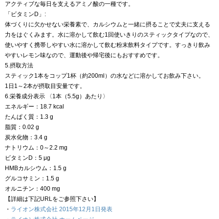
アクティブな毎日を支えるアミノ酸の一種です。
「ビタミンD」:
体づくりに欠かせない栄養素で、カルシウムと一緒に摂ることで丈夫に支える
力をはぐくみます。水に溶かして飲む1回使いきりのスティックタイプなので、
使いやすく携帯しやすい水に溶かして飲む粉末飲料タイプです。すっきり飲み
やすいレモン味なので、運動後や帰宅後にもおすすめです。
5.摂取方法
スティック1本をコップ1杯（約200ml）の水などに溶かしてお飲み下さい。
1日1～2本が摂取目安量です。
6.栄養成分表示 〈1本（5.5g）あたり〉
エネルギー：18.7 kcal
たんぱく質：1.3 g
脂質：0.02 g
炭水化物：3.4 g
ナトリウム：0～2.2 mg
ビタミンD：5 μg
HMBカルシウム：1.5 g
グルコサミン：1.5 g
オルニチン：400 mg
【詳細は下記URLをご参照下さい】
・
ライオン株式会社 2015年12月1日発表