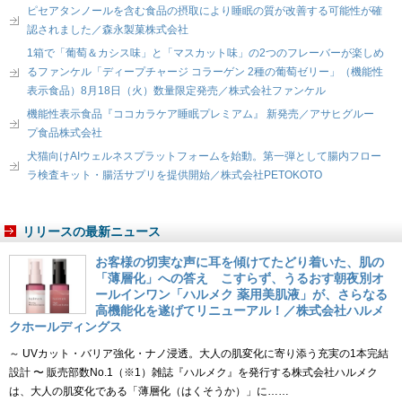
ピセアタンノールを含む食品の摂取により睡眠の質が改善する可能性が確
認されました／森永製菓株式会社
1箱で「葡萄＆カシス味」と「マスカット味」の2つのフレーバーが楽しめ
るファンケル「ディープチャージ コラーゲン 2種の葡萄ゼリー」（機能性
表示食品）8月18日（火）数量限定発売／株式会社ファンケル
機能性表示食品『ココカラケア睡眠プレミアム』 新発売／アサヒグルー
プ食品株式会社
犬猫向けAIウェルネスプラットフォームを始動。第一弾として腸内フロー
ラ検査キット・腸活サプリを提供開始／株式会社PETOKOTO
リリースの最新ニュース
お客様の切実な声に耳を傾けてたどり着いた、肌の
「薄層化」への答え こすらず、うるおす朝夜別オ
ールインワン「ハルメク 薬用美肌液」が、さらなる
高機能化を遂げてリニューアル！／株式会社ハルメ
クホールディングス
～ UVカット・バリア強化・ナノ浸透。大人の肌変化に寄り添う充実の1本完結
設計 〜 販売部数No.1（※1）雑誌『ハルメク』を発行する株式会社ハルメク
は、大人の肌変化である「薄層化（はくそうか）」に……