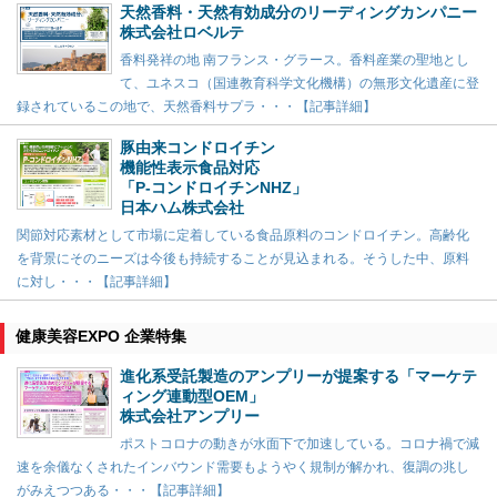
天然香料・天然有効成分のリーディングカンパニー
株式会社ロベルテ
香料発祥の地 南フランス・グラース。香料産業の聖地とし
て、ユネスコ（国連教育科学文化機構）の無形文化遺産に登
録されているこの地で、天然香料サプラ・・・【記事詳細】
豚由来コンドロイチン
機能性表示食品対応
「P-コンドロイチンNHZ」
日本ハム株式会社
関節対応素材として市場に定着している食品原料のコンドロイチン。高齢化
を背景にそのニーズは今後も持続することが見込まれる。そうした中、原料
に対し・・・【記事詳細】
健康美容EXPO 企業特集
進化系受託製造のアンプリーが提案する「マーケテ
ィング連動型OEM」
株式会社アンプリー
ポストコロナの動きが水面下で加速している。コロナ禍で減
速を余儀なくされたインバウンド需要もようやく規制が解かれ、復調の兆し
がみえつつある・・・【記事詳細】