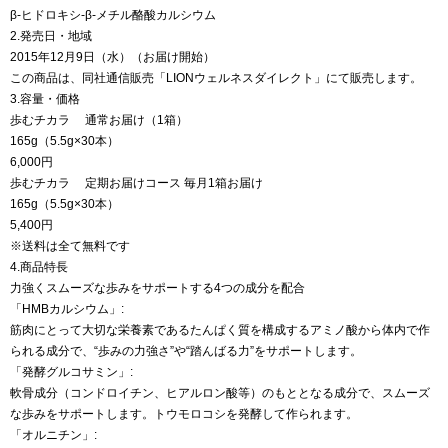
β-ヒドロキシ-β-メチル酪酸カルシウム
2.発売日・地域
2015年12月9日（水）（お届け開始）
この商品は、同社通信販売「LIONウェルネスダイレクト」にて販売します。
3.容量・価格
歩むチカラ 通常お届け（1箱）
165g（5.5g×30本）
6,000円
歩むチカラ 定期お届けコース 毎月1箱お届け
165g（5.5g×30本）
5,400円
※送料は全て無料です
4.商品特長
力強くスムーズな歩みをサポートする4つの成分を配合
「HMBカルシウム」:
筋肉にとって大切な栄養素であるたんぱく質を構成するアミノ酸から体内で作
られる成分で、“歩みの力強さ”や“踏んばる力”をサポートします。
「発酵グルコサミン」:
軟骨成分（コンドロイチン、ヒアルロン酸等）のもととなる成分で、スムーズ
な歩みをサポートします。トウモロコシを発酵して作られます。
「オルニチン」: