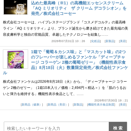
込めた最高峰（※1）の高機能エッセンスクリーム
「AQ ミリオリティ ザ クリーム デコラシオン」を
発売／株式会社コーセー
株式会社コーセーは、ハイプレステージブランド『コスメデコルテ』の最高峰
ライン「AQ ミリオリティ」より、ブランド誕生から磨き続けてきた最先端の美
容皮膚科学と独自の官能品質、卓越したテクノロジーを結集し……
2026年07月31日 10：26
化粧品
新製品
美容
1箱で「葡萄＆カシス味」と「マスカット味」の2つ
のフレーバーが楽しめるファンケル「ディープチャ
ージ コラーゲン 2種の葡萄ゼリー」（機能性表示食
品）8月18日（火）数量限定発売／株式会社ファンケ
ル
株式会社ファンケルは2026年8月18日（火）から、「ディープチャージ コラー
ゲン 2種のゼリー」（1箱10本入り／価格：2,494円＜税込＞）を「肌のうるお
いと弾力を維持する」機能性表示食品として、……
2026年07月30日 19：21
新商品（健康）
新商品（美容）
新製品
機能性表示食品制度
美容