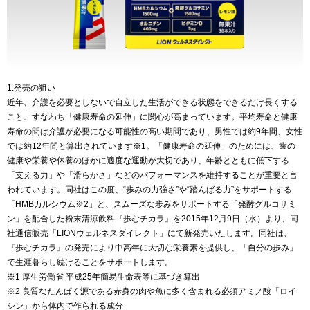
1.発売の狙い
近年、介護を必要としないで自立した生活ができる状態をできるだけ長くする
こと、すなわち「健康寿命の延伸」に関心が高まっています。平均寿命と健康
寿命の間は介護が必要になる可能性の高い期間であり、男性では約9年間、女性
では約12年間と算出されています※1。「健康寿命の延伸」のためには、歯の
健康や栄養や休養のほかに適度な運動が大切であり、年齢とともに低下する
「支える力」や「滑らかさ」などのパフォーマンスを維持することが重要と言
われています。同社はこの度、“歩みの力強さ”や“踏んばる力”をサポートする
「HMBカルシウム※2」と、スムーズな歩みをサポートする「発酵グルコサミ
ン」を配合した粉末清涼飲料『歩むチカラ』を2015年12月9日（水）より、同
社通信販売「LIONウェルネスダイレクト」にて新発売いたします。同社は、
『歩むチカラ』の発売により中高年に大切な栄養素を提供し、「自分の歩み」
で生涯暮らし続けることをサポートします。
※1 厚生労働省 平成25年簡易生命表等に基づき算出
※2 良質なたんぱく源である赤身の肉や魚に多く含まれる必須アミノ酸「ロイ
シン」から体内で作られる成分