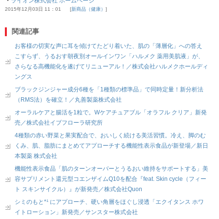
・
ライオン株式会社 ホームページ
2015年12月03日 11：01
新商品（健康）
関連記事
お客様の切実な声に耳を傾けてたどり着いた、肌の「薄層化」への答え
こすらず、うるおす朝夜別オールインワン「ハルメク 薬用美肌液」が、
さらなる高機能化を遂げてリニューアル！／株式会社ハルメクホールディ
ングス
ブラックジンジャー成分6種を「1種類の標準品」で同時定量！新分析法
（RMS法）を確立！／丸善製薬株式会社
オーラルケアと腸活を1粒で。Wケアチュアブル「オラフル クリア」新発
売／株式会社イブフローラ研究所
4種類の赤い野菜と果実配合で、おいしく続ける美活習慣。冷え、脚のむ
くみ、肌、脂肪にまとめてアプローチする機能性表示食品が新登場／新日
本製薬 株式会社
機能性表示食品「肌のターンオーバーとうるおい維持をサポートする」美
容サプリメント還元型コエンザイムQ10を配合『feat. Skin cycle（フィー
ト スキンサイクル）』が新発売／株式会社Quon
シミのもと*¹ にアプローチ、硬い角層をほぐし浸透「エクイタンス ホワ
イトローション」新発売／サンスター株式会社