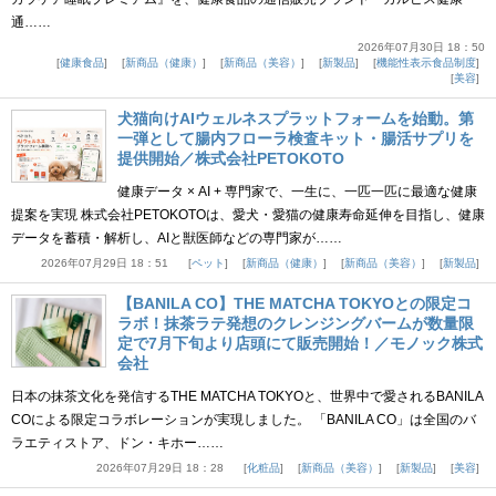
通……
2026年07月30日 18：50
健康食品
新商品（健康）
新商品（美容）
新製品
機能性表示食品制度
美容
犬猫向けAIウェルネスプラットフォームを始動。第
一弾として腸内フローラ検査キット・腸活サプリを
提供開始／株式会社PETOKOTO
健康データ × AI + 専門家で、一生に、一匹一匹に最適な健康
提案を実現 株式会社PETOKOTOは、愛犬・愛猫の健康寿命延伸を目指し、健康
データを蓄積・解析し、AIと獣医師などの専門家が……
2026年07月29日 18：51
ペット
新商品（健康）
新商品（美容）
新製品
【BANILA CO】THE MATCHA TOKYOとの限定コ
ラボ！抹茶ラテ発想のクレンジングバームが数量限
定で7月下旬より店頭にて販売開始！／モノック株式
会社
日本の抹茶文化を発信するTHE MATCHA TOKYOと、世界中で愛されるBANILA
COによる限定コラボレーションが実現しました。 「BANILA CO」は全国のバ
ラエティストア、ドン・キホー……
2026年07月29日 18：28
化粧品
新商品（美容）
新製品
美容