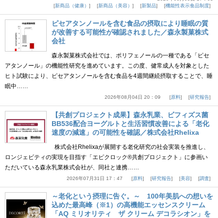
新商品（健康）
新商品（美容）
新製品
機能性表示食品制度
ピセアタンノールを含む食品の摂取により睡眠の質
が改善する可能性が確認されました／森永製菓株式
会社
森永製菓株式会社では、ポリフェノールの一種である「ピセ
アタンノール」の機能性研究を進めています。この度、健常成人を対象とした
ヒト試験により、ピセアタンノールを含む食品を4週間継続摂取することで、睡
眠中……
2026年08月04日 20：09
原料
研究報告
【共創プロジェクト成果】森永乳業、ビフィズス菌
BB536配合ヨーグルトと生活習慣改善による「老化
速度の減速」の可能性を確認／株式会社Rhelixa
株式会社Rhelixaが展開する老化研究の社会実装を推進し、
ロンジェビティの実現を目指す「エピクロック®共創プロジェクト」に参画い
ただいている森永乳業株式会社が、同社と連携……
2026年07月31日 17：47
原料
研究報告
美容
調査
～老化という摂理に告ぐ。～ 100年美肌への想いを
込めた最高峰（※1）の高機能エッセンスクリーム
「AQ ミリオリティ ザ クリーム デコラシオン」を