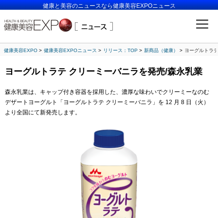
健康と美容のニュースなら健康美容EXPOニュース
健康美容EXPO
健康美容EXPOニュース
リリース：TOP
新商品（健康）
ヨーグルトラテ
ヨーグルトラテ クリーミーバニラを発売/森永乳業
森永乳業は、キャップ付き容器を採用した、濃厚な味わいでクリーミーなのむ
デザートヨーグルト「ヨーグルトラテ クリーミーバニラ」を 12 月 8 日（火）
より全国にて新発売します。