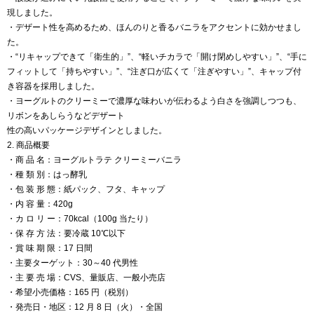
現しました。
・デザート性を高めるため、ほんのりと香るバニラをアクセントに効かせまし
た。
・“リキャップできて「衛生的」”、“軽いチカラで「開け閉めしやすい」”、“手に
フィットして「持ちやすい」”、“注ぎ口が広くて「注ぎやすい」”、キャップ付
き容器を採用しました。
・ヨーグルトのクリーミーで濃厚な味わいが伝わるよう白さを強調しつつも、
リボンをあしらうなどデザート
性の高いパッケージデザインとしました。
2. 商品概要
・商 品 名：ヨーグルトラテ クリーミーバニラ
・種 類 別：はっ酵乳
・包 装 形 態：紙パック、フタ、キャップ
・内 容 量：420g
・カ ロ リ ー：70kcal（100g 当たり）
・保 存 方 法：要冷蔵 10℃以下
・賞 味 期 限：17 日間
・主要ターゲット：30～40 代男性
・主 要 売 場：CVS、量販店、一般小売店
・希望小売価格：165 円（税別）
・発売日・地区：12 月 8 日（火）・全国