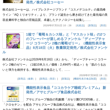
発売／株式会社コーセー
株式会社コーセーは、ハイプレステージブランド『コスメデコルテ』の最高峰
ライン「AQ ミリオリティ」より、ブランド誕生から磨き続けてきた最先端の美
容皮膚科学と独自の官能品質、卓越したテクノロジーを結集し……
2026年07月31日 10：26
化粧品
新製品
美容
1箱で「葡萄＆カシス味」と「マスカット味」の2つ
のフレーバーが楽しめるファンケル「ディープチャ
ージ コラーゲン 2種の葡萄ゼリー」（機能性表示食
品）8月18日（火）数量限定発売／株式会社ファンケ
ル
株式会社ファンケルは2026年8月18日（火）から、「ディープチャージ コラー
ゲン 2種のゼリー」（1箱10本入り／価格：2,494円＜税込＞）を「肌のうるお
いと弾力を維持する」機能性表示食品として、……
2026年07月30日 19：21
新商品（健康）
新商品（美容）
新製品
機能性表示食品制度
美容
機能性表示食品『ココカラケア睡眠プレミアム』 新
発売／アサヒグループ食品株式会社
アサヒグループ独自の乳酸菌「ガセリ菌CP2305株」と、
「クロセチン」を配合 アサヒグループ食品株式会社は、機能性表示食品『ココ
カラケア睡眠プレミアム』を、健康食品の通信販売ブランド「カルピス健康