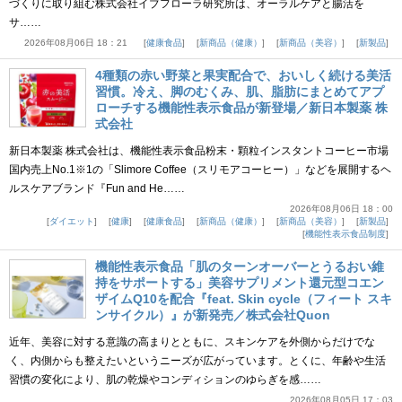
づくりに取り組む株式会社イブフローラ研究所は、オーラルケアと腸活を
サ……
2026年08月06日 18：21
健康食品
新商品（健康）
新商品（美容）
新製品
4種類の赤い野菜と果実配合で、おいしく続ける美活
習慣。冷え、脚のむくみ、肌、脂肪にまとめてアプ
ローチする機能性表示食品が新登場／新日本製薬 株
式会社
新日本製薬 株式会社は、機能性表示食品粉末・顆粒インスタントコーヒー市場
国内売上No.1※1の「Slimore Coffee（スリモアコーヒー）」などを展開するヘ
ルスケアブランド『Fun and He……
2026年08月06日 18：00
ダイエット
健康
健康食品
新商品（健康）
新商品（美容）
新製品
機能性表示食品制度
機能性表示食品「肌のターンオーバーとうるおい維
持をサポートする」美容サプリメント還元型コエン
ザイムQ10を配合『feat. Skin cycle（フィート スキ
ンサイクル）』が新発売／株式会社Quon
近年、美容に対する意識の高まりとともに、スキンケアを外側からだけでな
く、内側からも整えたいというニーズが広がっています。とくに、年齢や生活
習慣の変化により、肌の乾燥やコンディションのゆらぎを感……
2026年08月05日 17：03