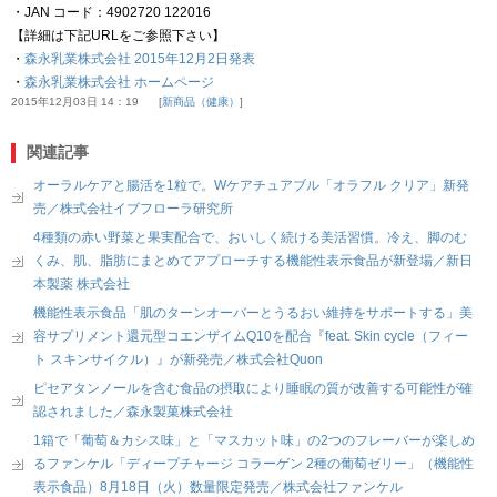
・JAN コード：4902720 122016
【詳細は下記URLをご参照下さい】
・
森永乳業株式会社 2015年12月2日発表
・
森永乳業株式会社 ホームページ
2015年12月03日 14：19
新商品（健康）
関連記事
オーラルケアと腸活を1粒で。Wケアチュアブル「オラフル クリア」新発
売／株式会社イブフローラ研究所
4種類の赤い野菜と果実配合で、おいしく続ける美活習慣。冷え、脚のむ
くみ、肌、脂肪にまとめてアプローチする機能性表示食品が新登場／新日
本製薬 株式会社
機能性表示食品「肌のターンオーバーとうるおい維持をサポートする」美
容サプリメント還元型コエンザイムQ10を配合『feat. Skin cycle（フィー
ト スキンサイクル）』が新発売／株式会社Quon
ピセアタンノールを含む食品の摂取により睡眠の質が改善する可能性が確
認されました／森永製菓株式会社
1箱で「葡萄＆カシス味」と「マスカット味」の2つのフレーバーが楽しめ
るファンケル「ディープチャージ コラーゲン 2種の葡萄ゼリー」（機能性
表示食品）8月18日（火）数量限定発売／株式会社ファンケル