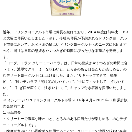
近年、ドリンクヨーグルト市場は伸長を続けており、2014 年度は前年比 118％
と大幅に伸長いたしました（※）。今後も伸長が予想されるドリンクヨーグル
ト市場において、お客さまの幅広いドリンクヨーグルトへのニーズにお応えす
べく、同社は日常の息抜きやくつろぎの時間にぴったりな本商品を発売しま
す。
「ヨーグルトラテ クリーミーバニラ」は、日常の息抜きやくつろぎの時間に合
うよう、濃厚でクリーミーな味わいと、とろみのある口当たりが楽しめる、の
むデザートヨーグルトに仕上げました。また、“リキャップできて「衛生
的」”、“軽いチカラで「開け閉めしやすい」”、“手にフィットして「持ちやす
い」”、“注ぎ口が広くて「注ぎやすい」”、キャップ付き容器を採用いたしまし
た。
※ インテージ SRI ドリンクヨーグルト市場 2014 年 4 月～2015 年 3 月 累計販
売金額前年比
1. 商品特長
・クリーミーで濃厚な味わいと、とろみのある口当たりが楽しめる、のむデザ
ートヨーグルトです。
・酸度が進みにくい乳酸菌を使用することで、クリーミーで濃厚な味わいを実