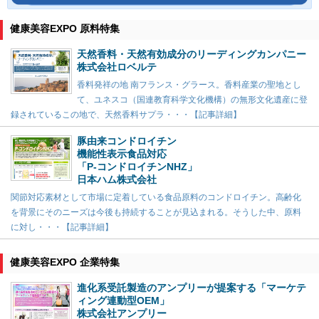
健康美容EXPO 原料特集
天然香料・天然有効成分のリーディングカンパニー
株式会社ロベルテ
香料発祥の地 南フランス・グラース。香料産業の聖地とし
て、ユネスコ（国連教育科学文化機構）の無形文化遺産に登
録されているこの地で、天然香料サプラ・・・【記事詳細】
豚由来コンドロイチン
機能性表示食品対応
「P-コンドロイチンNHZ」
日本ハム株式会社
関節対応素材として市場に定着している食品原料のコンドロイチン。高齢化
を背景にそのニーズは今後も持続することが見込まれる。そうした中、原料
に対し・・・【記事詳細】
健康美容EXPO 企業特集
進化系受託製造のアンプリーが提案する「マーケテ
ィング連動型OEM」
株式会社アンプリー