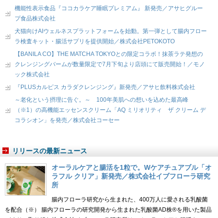
機能性表示食品『ココカラケア睡眠プレミアム』 新発売／アサヒグルー
プ食品株式会社
犬猫向けAIウェルネスプラットフォームを始動。第一弾として腸内フロー
ラ検査キット・腸活サプリを提供開始／株式会社PETOKOTO
【BANILA CO】THE MATCHA TOKYOとの限定コラボ！抹茶ラテ発想の
クレンジングバームが数量限定で7月下旬より店頭にて販売開始！／モノ
ック株式会社
『PLUSカルピス カラダクレンジング』新発売／アサヒ飲料株式会社
～老化という摂理に告ぐ。～ 100年美肌への想いを込めた最高峰
（※1）の高機能エッセンスクリーム「AQ ミリオリティ ザ クリーム デ
コラシオン」を発売／株式会社コーセー
リリースの最新ニュース
オーラルケアと腸活を1粒で。Wケアチュアブル「オ
ラフル クリア」新発売／株式会社イブフローラ研究
所
腸内フローラ研究から生まれた、400万人に愛される乳酸菌
を配合（※） 腸内フローラの研究開発から生まれた乳酸菌AD株®を用いた製品