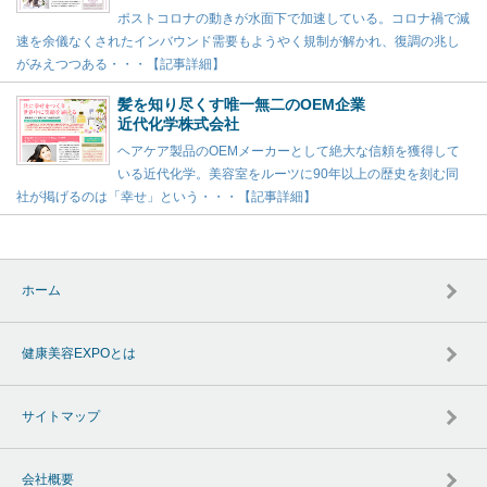
ポストコロナの動きが水面下で加速している。コロナ禍で減
速を余儀なくされたインバウンド需要もようやく規制が解かれ、復調の兆し
がみえつつある・・・【記事詳細】
髪を知り尽くす唯一無二のOEM企業
近代化学株式会社
ヘアケア製品のOEMメーカーとして絶大な信頼を獲得して
いる近代化学。美容室をルーツに90年以上の歴史を刻む同
社が掲げるのは「幸せ」という・・・【記事詳細】
ホーム
健康美容EXPOとは
サイトマップ
会社概要