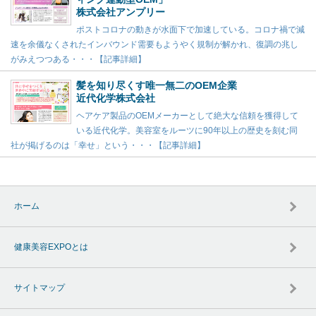
株式会社アンプリー
ポストコロナの動きが水面下で加速している。コロナ禍で減
速を余儀なくされたインバウンド需要もようやく規制が解かれ、復調の兆し
がみえつつある・・・【記事詳細】
髪を知り尽くす唯一無二のOEM企業
近代化学株式会社
ヘアケア製品のOEMメーカーとして絶大な信頼を獲得して
いる近代化学。美容室をルーツに90年以上の歴史を刻む同
社が掲げるのは「幸せ」という・・・【記事詳細】
ホーム
健康美容EXPOとは
サイトマップ