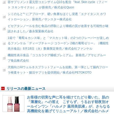
容サプリメント還元型コエンザイムQ10を配合『feat. Skin cycle（フィー
ト スキンサイクル）』が新発売／株式会社Quon
シミのもと*¹ にアプローチ、硬い角層をほぐし浸透「エクイタンス ホワ
イトローション」新発売／サンスター株式会社
ピセアタンノールを含む食品の摂取により睡眠の質が改善する可能性が確
認されました／森永製菓株式会社
1箱で「葡萄＆カシス味」と「マスカット味」の2つのフレーバーが楽しめ
るファンケル「ディープチャージ コラーゲン 2種の葡萄ゼリー」（機能性
表示食品）8月18日（火）数量限定発売／株式会社ファンケル
機能性表示食品『ココカラケア睡眠プレミアム』 新発売／アサヒグルー
プ食品株式会社
犬猫向けAIウェルネスプラットフォームを始動。第一弾として腸内フロー
ラ検査キット・腸活サプリを提供開始／株式会社PETOKOTO
リリースの最新ニュース
お客様の切実な声に耳を傾けてたどり着いた、肌の
「薄層化」への答え こすらず、うるおす朝夜別オ
ールインワン「ハルメク 薬用美肌液」が、さらなる
高機能化を遂げてリニューアル！／株式会社ハルメ