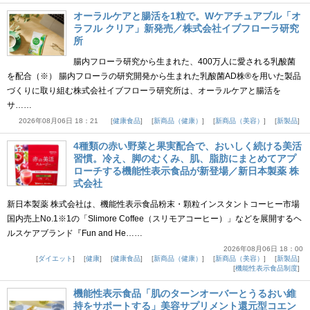
オーラルケアと腸活を1粒で。Wケアチュアブル「オ
ラフル クリア」新発売／株式会社イブフローラ研究
所
腸内フローラ研究から生まれた、400万人に愛される乳酸菌
を配合（※） 腸内フローラの研究開発から生まれた乳酸菌AD株®を用いた製品
づくりに取り組む株式会社イブフローラ研究所は、オーラルケアと腸活を
サ……
2026年08月06日 18：21
健康食品
新商品（健康）
新商品（美容）
新製品
4種類の赤い野菜と果実配合で、おいしく続ける美活
習慣。冷え、脚のむくみ、肌、脂肪にまとめてアプ
ローチする機能性表示食品が新登場／新日本製薬 株
式会社
新日本製薬 株式会社は、機能性表示食品粉末・顆粒インスタントコーヒー市場
国内売上No.1※1の「Slimore Coffee（スリモアコーヒー）」などを展開するヘ
ルスケアブランド『Fun and He……
2026年08月06日 18：00
ダイエット
健康
健康食品
新商品（健康）
新商品（美容）
新製品
機能性表示食品制度
機能性表示食品「肌のターンオーバーとうるおい維
持をサポートする」美容サプリメント還元型コエン