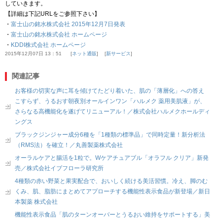
していきます。
【詳細は下記URLをご参照下さい】
・
富士山の銘水株式会社 2015年12月7日発表
・
富士山の銘水株式会社 ホームページ
・
KDDI株式会社 ホームページ
2015年12月07日 13：51
ネット通販
新サービス
関連記事
お客様の切実な声に耳を傾けてたどり着いた、肌の「薄層化」への答え
こすらず、うるおす朝夜別オールインワン「ハルメク 薬用美肌液」が、
さらなる高機能化を遂げてリニューアル！／株式会社ハルメクホールディ
ングス
ブラックジンジャー成分6種を「1種類の標準品」で同時定量！新分析法
（RMS法）を確立！／丸善製薬株式会社
オーラルケアと腸活を1粒で。Wケアチュアブル「オラフル クリア」新発
売／株式会社イブフローラ研究所
4種類の赤い野菜と果実配合で、おいしく続ける美活習慣。冷え、脚のむ
くみ、肌、脂肪にまとめてアプローチする機能性表示食品が新登場／新日
本製薬 株式会社
機能性表示食品「肌のターンオーバーとうるおい維持をサポートする」美