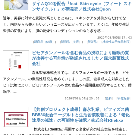
ザイムQ10を配合『feat. Skin cycle（フィート スキ
ンサイクル）』が新発売／株式会社Quon
近年、美容に対する意識の高まりとともに、スキンケアを外側からだけでな
く、内側からも整えたいというニーズが広がっています。とくに、年齢や生活
習慣の変化により、肌の乾燥やコンディションのゆらぎを感……
2026年08月05日 17：03
新商品（健康）
新商品（美容）
新製品
機能性表示食品制度
ピセアタンノールを含む食品の摂取により睡眠の質
が改善する可能性が確認されました／森永製菓株式
会社
森永製菓株式会社では、ポリフェノールの一種である「ピセ
アタンノール」の機能性研究を進めています。この度、健常成人を対象とした
ヒト試験により、ピセアタンノールを含む食品を4週間継続摂取することで、睡
眠中……
2026年08月04日 20：09
原料
研究報告
【共創プロジェクト成果】森永乳業、ビフィズス菌
BB536配合ヨーグルトと生活習慣改善による「老化
速度の減速」の可能性を確認／株式会社Rhelixa
株式会社Rhelixaが展開する老化研究の社会実装を推進し、