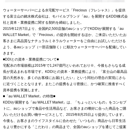
ウォーターサーバーによる水宅配サービス「Frecious（フレシャス）」を提供
する富士山の銘水株式会社は、モバイルブランド「au」を展開するKDDI株式会
社と資本・業務提携に関する契約を締結しました。
2015年12月7日より、全国約2,500店舗のauショップでKDDIが展開する「au
WALLET Market」で「Frecious」の提供を開始するほか、ご来店いただいたお
客さまに高品質なナチュラルミネラルウォーターをご自由にお試しいただける
よう、各auショップ（一部店舗除く）に順次ウォーターサーバーを配備してい
きます。
■DDIとの資本・業務提携について■
宅配水の市場規模は2015年で1,247億円といわれており※、今後もさらなる成
長が見込まれる市場です。KDDIとの資本・業務提携により、「富士山の最高品
質の天然水を、多くのお客様にお届けしたい」という同社の理念の実現にさら
に近づくこととなります。またこの提携をより密接に、かつ確実に推進すべく
資本提携を実施します。
■「au WALLET Market」の特徴■
KDDIが展開する「au WALLET Market」は、「ちょっといいもの」をコンセプ
トに、auショップで食品や生活用品など、お客さまの嗜好に合った商品をご購
入いただけるお買い物サービスとして、2015年8月25日より提供しています。
今後も、お客さまのライフスタイルに合わせた「いつもの」商品から日常生活
をより豊かにする「こだわり」の商品まで、全国のauショップを通じてご提案