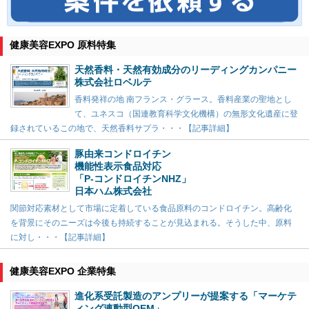
健康美容EXPO 原料特集
天然香料・天然有効成分のリーディングカンパニー
株式会社ロベルテ
香料発祥の地 南フランス・グラース。香料産業の聖地とし
て、ユネスコ（国連教育科学文化機構）の無形文化遺産に登
録されているこの地で、天然香料サプラ・・・【記事詳細】
豚由来コンドロイチン
機能性表示食品対応
「P-コンドロイチンNHZ」
日本ハム株式会社
関節対応素材として市場に定着している食品原料のコンドロイチン。高齢化
を背景にそのニーズは今後も持続することが見込まれる。そうした中、原料
に対し・・・【記事詳細】
健康美容EXPO 企業特集
進化系受託製造のアンプリーが提案する「マーケテ
ィング連動型OEM」