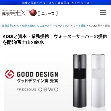
健康と美容のニュースなら健康美容EXPOニュース
健康美容EXPO
健康美容EXPOニュース
リリース：TOP
ネット通販
KDDIと資本・業
KDDIと資本・業務提携 ウォーターサーバーの提供
を開始/富士山の銘水