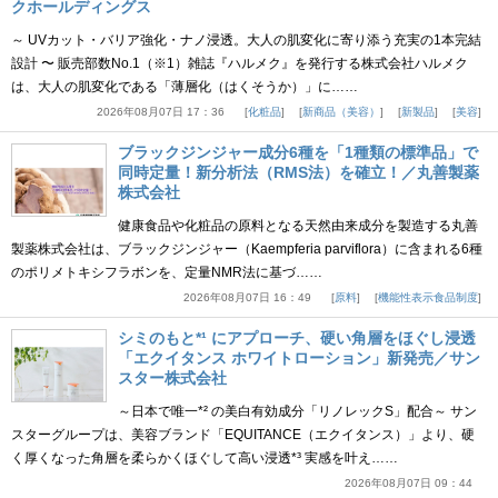
クホールディングス
～ UVカット・バリア強化・ナノ浸透。大人の肌変化に寄り添う充実の1本完結
設計 〜 販売部数No.1（※1）雑誌『ハルメク』を発行する株式会社ハルメク
は、大人の肌変化である「薄層化（はくそうか）」に……
2026年08月07日 17：36
化粧品
新商品（美容）
新製品
美容
ブラックジンジャー成分6種を「1種類の標準品」で
同時定量！新分析法（RMS法）を確立！／丸善製薬
株式会社
健康食品や化粧品の原料となる天然由来成分を製造する丸善
製薬株式会社は、ブラックジンジャー（Kaempferia parviflora）に含まれる6種
のポリメトキシフラボンを、定量NMR法に基づ……
2026年08月07日 16：49
原料
機能性表示食品制度
シミのもと*¹ にアプローチ、硬い角層をほぐし浸透
「エクイタンス ホワイトローション」新発売／サン
スター株式会社
～日本で唯一*² の美白有効成分「リノレックS」配合～ サン
スターグループは、美容ブランド「EQUITANCE（エクイタンス）」より、硬
く厚くなった角層を柔らかくほぐして高い浸透*³ 実感を叶え……
2026年08月07日 09：44