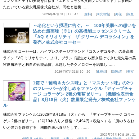
ロンジェビティの実現を目指す「エピクロック®共創プロジェクト」に参画い
ただいている森永乳業株式会社が、同社と連携……
2026年07月31日 17：47
原料
研究報告
美容
調査
～老化という摂理に告ぐ。～ 100年美肌への想いを
込めた最高峰（※1）の高機能エッセンスクリーム
「AQ ミリオリティ ザ クリーム デコラシオン」を
発売／株式会社コーセー
株式会社コーセーは、ハイプレステージブランド『コスメデコルテ』の最高峰
ライン「AQ ミリオリティ」より、ブランド誕生から磨き続けてきた最先端の美
容皮膚科学と独自の官能品質、卓越したテクノロジーを結集し……
2026年07月31日 10：26
化粧品
新製品
美容
1箱で「葡萄＆カシス味」と「マスカット味」の2つ
のフレーバーが楽しめるファンケル「ディープチャ
ージ コラーゲン 2種の葡萄ゼリー」（機能性表示食
品）8月18日（火）数量限定発売／株式会社ファンケ
ル
株式会社ファンケルは2026年8月18日（火）から、「ディープチャージ コラー
ゲン 2種のゼリー」（1箱10本入り／価格：2,494円＜税込＞）を「肌のうるお
いと弾力を維持する」機能性表示食品として、……
2026年07月30日 19：21
新商品（健康）
新商品（美容）
新製品
機能性表示食品制度
美容