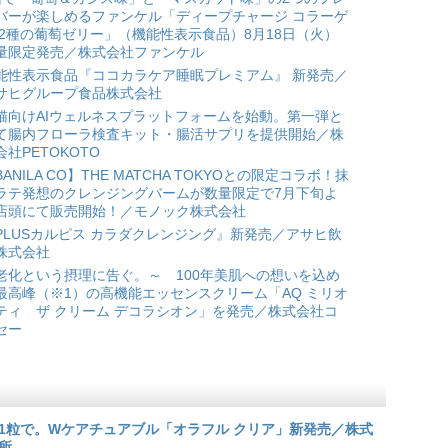
バーが楽しめるファンケル「ディープチャージ コラーゲ
 2種の葡萄ゼリー」（機能性表示食品）8月18日（火）
量限定発売／株式会社ファンケル
能性表示食品『ココカラケア睡眠プレミアム』 新発売／
サヒグループ食品株式会社
猫向けAIウェルネスプラットフォームを始動。第一弾と
て腸内フローラ検査キット・腸活サプリを提供開始／株
会社PETOKOTO
BANILA CO】THE MATCHA TOKYOとの限定コラボ！抹
ラテ発想のクレンジングバームが数量限定で7月下旬よ
店頭にて販売開始！／モノック株式会社
PLUSカルピス カラダクレンジング』新発売／アサヒ飲
株式会社
老化という摂理に告ぐ。～ 100年美肌への想いを込め
最高峰（※1）の高機能エッセンスクリーム「AQ ミリオ
ティ ザ クリーム デコラシオン」を発売／株式会社コ
セー
1粒で。Wケアチュアブル「オラフル クリア」新発売／株式
所