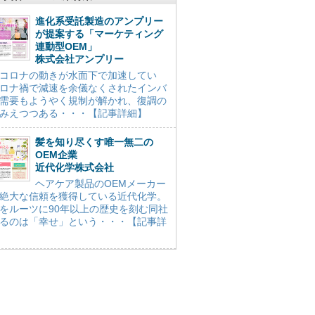
進化系受託製造のアンプリー
が提案する「マーケティング
連動型OEM」
株式会社アンプリー
コロナの動きが水面下で加速してい
ロナ禍で減速を余儀なくされたインバ
需要もようやく規制が解かれ、復調の
みえつつある・・・【記事詳細】
髪を知り尽くす唯一無二の
OEM企業
近代化学株式会社
ヘアケア製品のOEMメーカー
絶大な信頼を獲得している近代化学。
をルーツに90年以上の歴史を刻む同社
るのは「幸せ」という・・・【記事詳