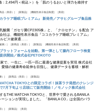
価格：2,494円＜税込＞）を「肌のうるおいと弾力を維持す
商品（美容）
新製品
機能性表示食品制度
美容
カラケア睡眠プレミアム』 新発売／アサヒグループ食品株
乳酸菌「ガセリ菌CP2305株」と、「クロセチン」を配合 ア
会社は、機能性表示食品『ココカラケア睡眠プレミアム』
ルピス健康通……
健康）
新商品（美容）
新製品
機能性表示食品制度
美容
スプラットフォームを始動。第一弾として腸内フローラ検査
供開始／株式会社PETOKOTO
+ 専門家で、一生に、一匹一匹に最適な健康提案を実現 株式会社
愛犬・愛猫の健康寿命延伸を目指し、健康データを蓄積・解析
康）
新商品（美容）
新製品
HE MATCHA TOKYOとの限定コラボ！抹茶ラテ発想のクレンジ
で7月下旬より店頭にて販売開始！／モノック株式会社
THE MATCHA TOKYOと、世界中で愛されるBANILA
ーションが実現しました。 「BANILA CO」は全国のバラ
容）
新製品
美容