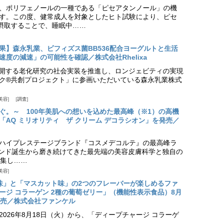
、ポリフェノールの一種である「ピセアタンノール」の機
す。この度、健常成人を対象としたヒト試験により、ピセ
摂取することで、睡眠中……
果】森永乳業、ビフィズス菌BB536配合ヨーグルトと生活
度の減速」の可能性を確認／株式会社Rhelixa
aが展開する老化研究の社会実装を推進し、ロンジェビティの実現
ク®共創プロジェクト」に参画いただいている森永乳業株式
美容
調査
ぐ。～ 100年美肌への想いを込めた最高峰（※1）の高機
「AQ ミリオリティ ザ クリーム デコラシオン」を発売／
ハイプレステージブランド『コスメデコルテ』の最高峰ラ
ランド誕生から磨き続けてきた最先端の美容皮膚科学と独自の
集し……
美容
味」と「マスカット味」の2つのフレーバーが楽しめるファ
ージ コラーゲン 2種の葡萄ゼリー」（機能性表示食品）8月
発売／株式会社ファンケル
026年8月18日（火）から、「ディープチャージ コラーゲ