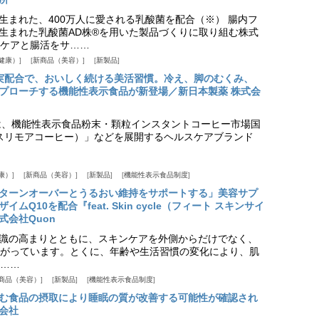
生まれた、400万人に愛される乳酸菌を配合（※） 腸内フ
生まれた乳酸菌AD株®を用いた製品づくりに取り組む株式
ケアと腸活をサ……
健康）
新商品（美容）
新製品
実配合で、おいしく続ける美活習慣。冷え、脚のむくみ、
プローチする機能性表示食品が新登場／新日本製薬 株式会
は、機能性表示食品粉末・顆粒インスタントコーヒー市場国
offee（スリモアコーヒー）」などを展開するヘルスケアブランド
康）
新商品（美容）
新製品
機能性表示食品制度
ターンオーバーとうるおい維持をサポートする」美容サプ
Q10を配合『feat. Skin cycle（フィート スキンサイ
式会社Quon
識の高まりとともに、スキンケアを外側からだけでなく、
がっています。とくに、年齢や生活習慣の変化により、肌
……
商品（美容）
新製品
機能性表示食品制度
む食品の摂取により睡眠の質が改善する可能性が確認され
会社