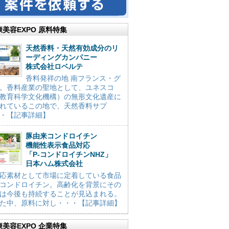
康美容EXPO 原料特集
天然香料・天然有効成分のリ
ーディングカンパニー
株式会社ロベルテ
香料発祥の地 南フランス・グ
。香料産業の聖地として、ユネスコ
教育科学文化機構）の無形文化遺産に
れているこの地で、天然香料サプ
・【記事詳細】
豚由来コンドロイチン
機能性表示食品対応
「P-コンドロイチンNHZ」
日本ハム株式会社
応素材として市場に定着している食品
コンドロイチン。高齢化を背景にその
は今後も持続することが見込まれる。
た中、原料に対し・・・【記事詳細】
康美容EXPO 企業特集