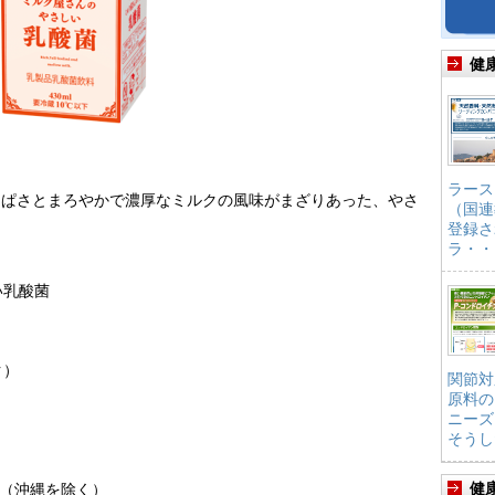
健
ラース
っぱさとまろやかで濃厚なミルクの風味がまざりあった、やさ
（国連
登録さ
ラ・・
い乳酸菌
ク）
関節対
原料の
ニーズ
そうし
健
全国（沖縄を除く）