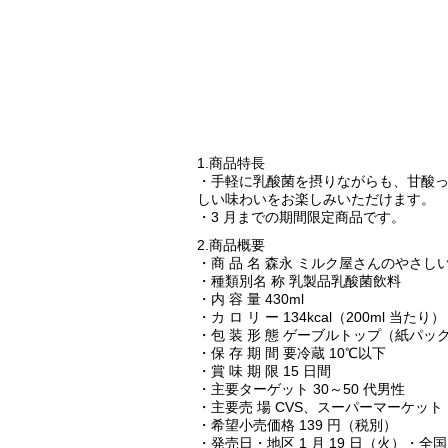
1.商品特長
・手軽に乳酸菌を摂りながらも、甘酸
しい味わいをお楽しみいただけます。
・3 月までの期間限定商品です。
2.商品概要
・商 品 名 森永 ミルク屋さんのやさし
・種類別名 称 乳製品乳酸菌飲料
・内 容 量 430ml
・カ ロ リ ー 134kcal（200ml 当たり）
・包 装 形 態 ゲーブルトップ（紙パッ
・保 存 期 間 要冷蔵 10℃以下
・賞 味 期 限 15 日間
・主要ターゲット 30～50 代男性
・主要売 場 CVS、スーパーマーケット
・希望小売価格 139 円（税別）
・発売日・地区 1 月 19 日（火）・