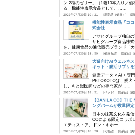
ン 2種のゼリー」（1箱10本入り／
る」機能性表示食品として、……
2026年07月30日 19：21
新商品（健康）
新
機能性表示食品『ココ
式会社
アサヒグループ独自の
サヒグループ食品株式
を、健康食品の通信販売ブランド「カ
2026年07月30日 18：50
健康食品
新商品（
犬猫向けAIウェルネ
キット・腸活サプリを提
健康データ × AI 
PETOKOTOは、
し、AIと獣医師などの専門家が……
2026年07月29日 18：51
ペット
新商品（健
【BANILA CO】T
ングバームが数量限定
日本の抹茶文化を発信する
COによる限定コラボレ
エティストア、ドン・キホー……
2026年07月29日 18：28
化粧品
新商品（美