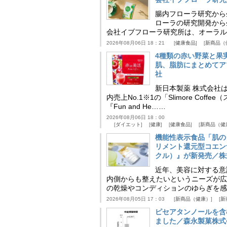
腸内フローラ研究から
ローラの研究開発から
会社イブフローラ研究所は、オーラル
2026年08月06日 18：21
健康食品
新商品（
4種類の赤い野菜と果
肌、脂肪にまとめてア
社
新日本製薬 株式会社
内売上No.1※1の「Slimore C
『Fun and He……
2026年08月06日 18：00
ダイエット
健康
健康食品
新商品（健
機能性表示食品「肌の
リメント還元型コエンザイム
クル）』が新発売／株
近年、美容に対する意
内側からも整えたいというニーズが広
の乾燥やコンディションのゆらぎを感
2026年08月05日 17：03
新商品（健康）
新
ピセアタンノールを含
ました／森永製菓株式