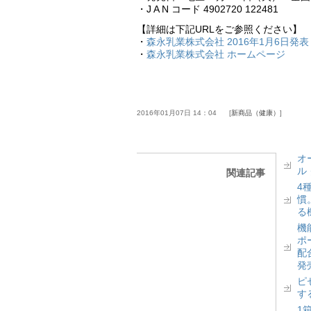
・J A N コード 4902720 122481
【詳細は下記URLをご参照ください】
・
森永乳業株式会社 2016年1月6日発表
・
森永乳業株式会社 ホームページ
2016年01月07日 14：04
新商品（健康）
オ
ル
関連記事
4
慣
る
機
ポ
配
発
ピ
す
1