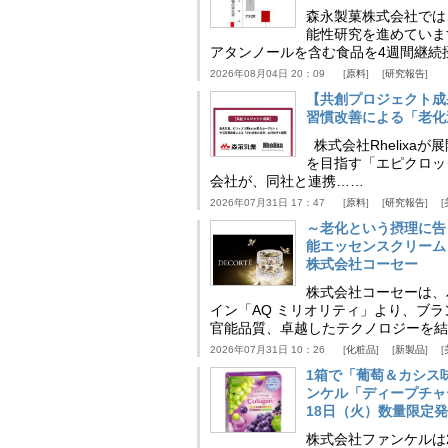
森永製菓株式会社では
能性研究を進めていま
アタンノールを含む食品を4週間継続
2026年08月04日 20：09
原料
研究報告
【共創プロジェクト成
習慣改善による「老化速
株式会社Rhelix
を目指す「エピクロッ
会社が、同社と連携……
2026年07月31日 17：47
原料
研究報告
～老化という摂理に告
能エッセンスクリーム
株式会社コーセー
株式会社コーセーは、
イン「AQ ミリオリティ」より、ブ
官能品質、卓越したテクノロジーを結
2026年07月31日 10：26
化粧品
新製品
1箱で「葡萄＆カシス
ンケル「ディープチャ
18日（火）数量限定
株式会社ファンケルは2