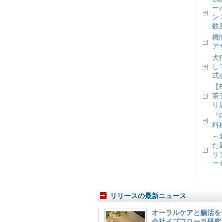
ー
ン
数
機
ア
犬
し
式
【
茶
り
『
料
～
た
リ
ー
リリースの最新ニュース
オーラルケアと腸活を
会社イブフローラ研究