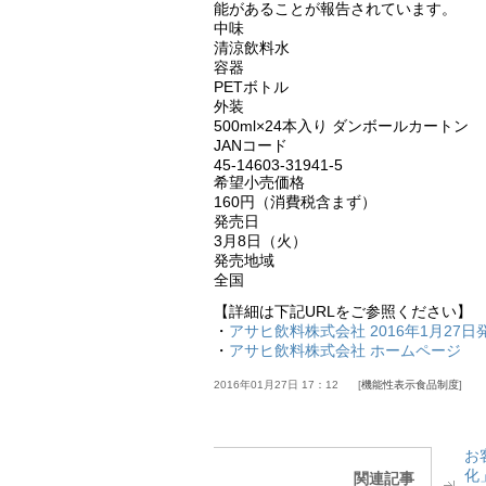
能があることが報告されています。
中味
清涼飲料水
容器
PETボトル
外装
500ml×24本入り ダンボールカートン
JANコード
45-14603-31941-5
希望小売価格
160円（消費税含まず）
発売日
3月8日（火）
発売地域
全国
【詳細は下記URLをご参照ください】
・
アサヒ飲料株式会社 2016年1月27日
・
アサヒ飲料株式会社 ホームページ
2016年01月27日 17：12
機能性表示食品制度
お
化
関連記事