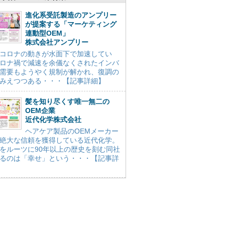
進化系受託製造のアンプリー
が提案する「マーケティング
連動型OEM」
株式会社アンプリー
コロナの動きが水面下で加速してい
ロナ禍で減速を余儀なくされたインバ
需要もようやく規制が解かれ、復調の
みえつつある・・・【記事詳細】
髪を知り尽くす唯一無二の
OEM企業
近代化学株式会社
ヘアケア製品のOEMメーカー
絶大な信頼を獲得している近代化学。
をルーツに90年以上の歴史を刻む同社
るのは「幸せ」という・・・【記事詳