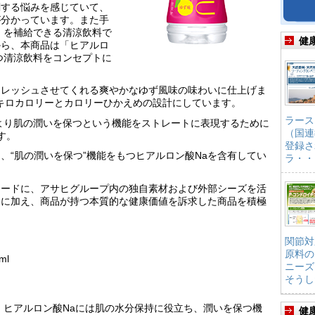
関する悩みを感じていて、
が分かっています。また手
」を補給できる清涼飲料で
健
から、本商品は「ヒアルロ
つ清涼飲料をコンセプトに
フレッシュさせてくれる爽やかなゆず風味の味わいに仕上げま
り97キロカロリーとカロリーひかえめの設計にしています。
ラース
より肌の潤いを保つという機能をストレートに表現するために
（国連
す。
登録さ
、“肌の潤いを保つ”機能をもつヒアルロン酸Naを含有してい
ラ・・
。
ワードに、アサヒグループ内の独自素材および外部シーズを活
品に加え、商品が持つ本質的な健康価値を訴求した商品を積極
関節対
原料の
ml
ニーズ
そうし
。ヒアルロン酸Naには肌の水分保持に役立ち、潤いを保つ機
健