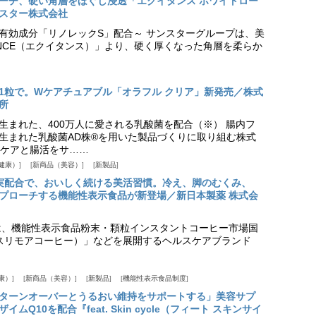
プローチ、硬い角層をほぐし浸透「エクイタンス ホワイトロー
スター株式会社
美白有効成分「リノレックS」配合～ サンスターグループは、美
ANCE（エクイタンス）」より、硬く厚くなった角層を柔らか
1粒で。Wケアチュアブル「オラフル クリア」新発売／株式
所
生まれた、400万人に愛される乳酸菌を配合（※） 腸内フ
生まれた乳酸菌AD株®を用いた製品づくりに取り組む株式
ケアと腸活をサ……
健康）
新商品（美容）
新製品
実配合で、おいしく続ける美活習慣。冷え、脚のむくみ、
プローチする機能性表示食品が新登場／新日本製薬 株式会
は、機能性表示食品粉末・顆粒インスタントコーヒー市場国
offee（スリモアコーヒー）」などを展開するヘルスケアブランド
康）
新商品（美容）
新製品
機能性表示食品制度
ターンオーバーとうるおい維持をサポートする」美容サプ
Q10を配合『feat. Skin cycle（フィート スキンサイ