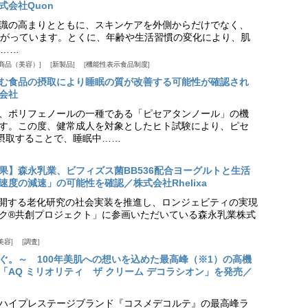
式会社Quon
識の高まりとともに、スキンケアを外側からだけでなく、
がっています。とくに、年齢や生活習慣の変化により、肌
……
商品（美容）
新製品
機能性表示食品制度
む食品の摂取により睡眠の質が改善する可能性が確認され
会社
、ポリフェノールの一種である「ピセアタンノール」の機
す。この度、健常成人を対象としたヒト試験により、ピセ
摂取することで、睡眠中……
果】森永乳業、ビフィズス菌BB536配合ヨーグルトと生活
度の減速」の可能性を確認／株式会社Rhelixa
aが展開する老化研究の社会実装を推進し、ロンジェビティの実現
ク®共創プロジェクト」に参画いただいている森永乳業株式
美容
調査
ぐ。～ 100年美肌への想いを込めた最高峰（※1）の高機
「AQ ミリオリティ ザ クリーム デコラシオン」を発売／
ハイプレステージブランド『コスメデコルテ』の最高峰ラ