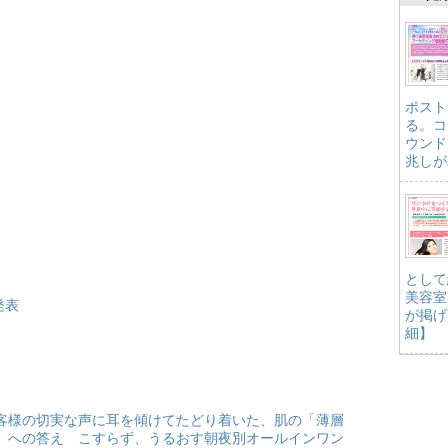
ポスト
る。コ
ウンド
兆しが
として
美容室
発表
が掲げ
細】
客様の切実な声に耳を傾けてたどり着いた、肌の「薄層
」への答え こすらず、うるおす朝夜別オールインワン