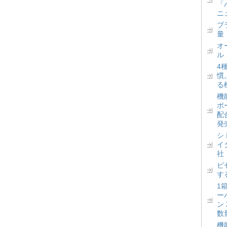
「
ニ
ブ
量
オ
ル
4
慣
る
機
ポ
配
発
シ
イ
社
ピ
す
1
ー
ン
数
機