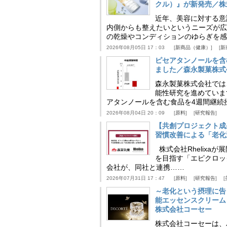
クル）』が新発売／株
近年、美容に対する意
内側からも整えたいというニーズが広
の乾燥やコンディションのゆらぎを感
2026年08月05日 17：03
新商品（健康）
新
ピセアタンノールを含
ました／森永製菓株式
森永製菓株式会社では
能性研究を進めていま
アタンノールを含む食品を4週間継続
2026年08月04日 20：09
原料
研究報告
【共創プロジェクト成
習慣改善による「老化速
株式会社Rhelix
を目指す「エピクロッ
会社が、同社と連携……
2026年07月31日 17：47
原料
研究報告
～老化という摂理に告
能エッセンスクリーム
株式会社コーセー
株式会社コーセーは、