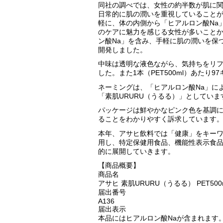
同社の調べでは、女性の約半数が肌に
日常的に肌の潤いを重視していること
軽に、体の内側から「ヒアルロン酸Na
のケアに魅力を感じる女性が多いこと
ン酸Na」を含み、手軽に肌の潤いを保
開発しました。
中味は透明な液色ながら、気持ちをリ
した。また1本（PET500ml）あた
ネーミングは、「ヒアルロン酸Na」に
「素肌URURU（うるる）」としていま
パッケージは鮮やかなピンク色を基調に
ることをわかりやすく訴求しています
本年、アサヒ飲料では「健康」をキー
用し、特定保健用食品、機能性表示食
的に展開していきます。
【商品概要】
商品名
アサヒ 素肌URURU（うるる） PET500
届出番号
A136
届出表示
本品にはヒアルロン酸Naが含まれます