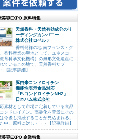
康美容EXPO 原料特集
天然香料・天然有効成分のリ
ーディングカンパニー
株式会社ロベルテ
香料発祥の地 南フランス・グ
。香料産業の聖地として、ユネスコ
教育科学文化機構）の無形文化遺産に
れているこの地で、天然香料サプ
・【記事詳細】
豚由来コンドロイチン
機能性表示食品対応
「P-コンドロイチンNHZ」
日本ハム株式会社
応素材として市場に定着している食品
コンドロイチン。高齢化を背景にその
は今後も持続することが見込まれる。
た中、原料に対し・・・【記事詳細】
康美容EXPO 企業特集