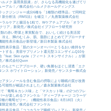
ハルメク 薬用美肌液」が、さらなる高機能化を遂げてリ
ューアル！／株式会社ハルメクホールディングス
ラックジンジャー成分6種を「1種類の標準品」で同時定
！新分析法（RMS法）を確立！／丸善製薬株式会社
ーラルケアと腸活を1粒で。Wケアチュアブル「オラフ
 クリア」新発売／株式会社イブフローラ研究所
種類の赤い野菜と果実配合で、おいしく続ける美活習
。冷え、脚のむくみ、肌、脂肪にまとめてアプローチす
機能性表示食品が新登場／新日本製薬 株式会社
能性表示食品「肌のターンオーバーとうるおい維持をサ
ートする」美容サプリメント還元型コエンザイムQ10を
合『feat. Skin cycle（フィート スキンサイクル）』が新
売／株式会社Quon
ミのもと*¹ にアプローチ、硬い角層をほぐし浸透「エク
タンス ホワイトローション」新発売／サンスター株式会
セアタンノールを含む食品の摂取により睡眠の質が改善
る可能性が確認されました／森永製菓株式会社
箱で「葡萄＆カシス味」と「マスカット味」の2つのフレ
バーが楽しめるファンケル「ディープチャージ コラーゲ
 2種の葡萄ゼリー」（機能性表示食品）8月18日（火）
量限定発売／株式会社ファンケル
能性表示食品『ココカラケア睡眠プレミアム』 新発売／