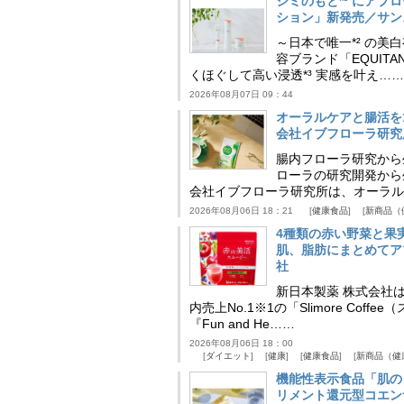
シミのもと*¹ にア
ション」新発売／サン
～日本で唯一*² の
容ブランド「EQUIT
くほぐして高い浸透*³ 実感を叶え……
2026年08月07日 09：44
オーラルケアと腸活を
会社イブフローラ研究
腸内フローラ研究から
ローラの研究開発から
会社イブフローラ研究所は、オーラル
2026年08月06日 18：21
健康食品
新商品（
4種類の赤い野菜と果
肌、脂肪にまとめてア
社
新日本製薬 株式会社
内売上No.1※1の「Slimore C
『Fun and He……
2026年08月06日 18：00
ダイエット
健康
健康食品
新商品（健
機能性表示食品「肌の
リメント還元型コエンザイム