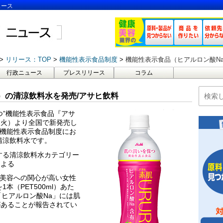
ュース
リリース：TOP
機能性表示食品制度
機能性表示食品（ヒアルロン酸N
行政ニュース
プレスリリース
コラム
）の清涼飲料水を発売/アサヒ飲料
つ”機能性表示食品『アサ
日（火）より全国で新発売し
た機能性表示食品制度にお
清涼飲料水です。
する清涼飲料水カテゴリー
による
、美容への関心が高い女性
本（PET500ml）あた
「ヒアルロン酸Na」には肌
があることが報告されてい