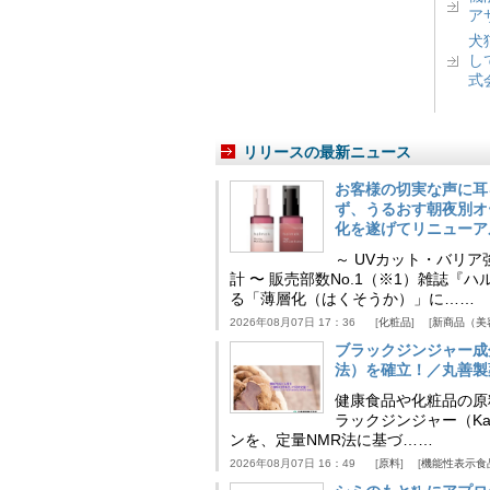
ア
犬
し
式
リリースの最新ニュース
お客様の切実な声に耳
ず、うるおす朝夜別オ
化を遂げてリニューア
～ UVカット・バリ
計 〜 販売部数No.1（※1）雑誌
る「薄層化（はくそうか）」に……
2026年08月07日 17：36
化粧品
新商品（美
ブラックジンジャー成
法）を確立！／丸善製
健康食品や化粧品の原
ラックジンジャー（Kaem
ンを、定量NMR法に基づ……
2026年08月07日 16：49
原料
機能性表示食