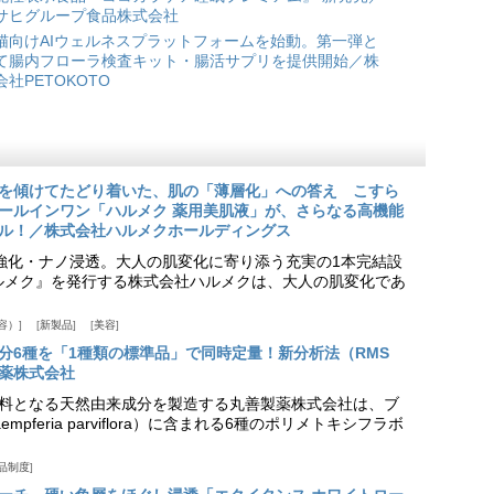
サヒグループ食品株式会社
猫向けAIウェルネスプラットフォームを始動。第一弾と
て腸内フローラ検査キット・腸活サプリを提供開始／株
会社PETOKOTO
を傾けてたどり着いた、肌の「薄層化」への答え こすら
ールインワン「ハルメク 薬用美肌液」が、さらなる高機能
ル！／株式会社ハルメクホールディングス
ア強化・ナノ浸透。大人の肌変化に寄り添う充実の1本完結設
『ハルメク』を発行する株式会社ハルメクは、大人の肌変化であ
容）
新製品
美容
分6種を「1種類の標準品」で同時定量！新分析法（RMS
薬株式会社
料となる天然由来成分を製造する丸善製薬株式会社は、ブ
pferia parviflora）に含まれる6種のポリメトキシフラボ
品制度