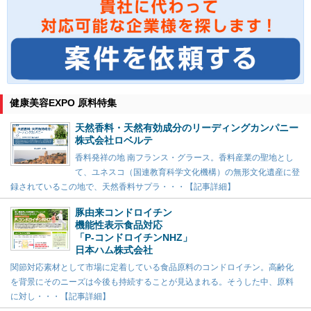
健康美容EXPO 原料特集
天然香料・天然有効成分のリーディングカンパニー
株式会社ロベルテ
香料発祥の地 南フランス・グラース。香料産業の聖地とし
て、ユネスコ（国連教育科学文化機構）の無形文化遺産に登
録されているこの地で、天然香料サプラ・・・【記事詳細】
豚由来コンドロイチン
機能性表示食品対応
「P-コンドロイチンNHZ」
日本ハム株式会社
関節対応素材として市場に定着している食品原料のコンドロイチン。高齢化
を背景にそのニーズは今後も持続することが見込まれる。そうした中、原料
に対し・・・【記事詳細】