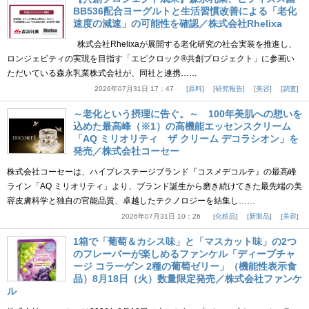
BB536配合ヨーグルトと生活習慣改善による「老化
速度の減速」の可能性を確認／株式会社Rhelixa
株式会社Rhelixaが展開する老化研究の社会実装を推進し、
ロンジェビティの実現を目指す「エピクロック®共創プロジェクト」に参画い
ただいている森永乳業株式会社が、同社と連携……
2026年07月31日 17：47
原料
研究報告
美容
調査
～老化という摂理に告ぐ。～ 100年美肌への想いを
込めた最高峰（※1）の高機能エッセンスクリーム
「AQ ミリオリティ ザ クリーム デコラシオン」を
発売／株式会社コーセー
株式会社コーセーは、ハイプレステージブランド『コスメデコルテ』の最高峰
ライン「AQ ミリオリティ」より、ブランド誕生から磨き続けてきた最先端の美
容皮膚科学と独自の官能品質、卓越したテクノロジーを結集し……
2026年07月31日 10：26
化粧品
新製品
美容
1箱で「葡萄＆カシス味」と「マスカット味」の2つ
のフレーバーが楽しめるファンケル「ディープチャ
ージ コラーゲン 2種の葡萄ゼリー」（機能性表示食
品）8月18日（火）数量限定発売／株式会社ファンケ
ル