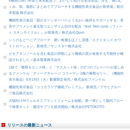
4種類の赤い野菜と果実配合で、おいしく続ける美活習慣。冷え、脚のむ
くみ、肌、脂肪にまとめてアプローチする機能性表示食品が新登場／新日
本製薬 株式会社
機能性表示食品「肌のターンオーバーとうるおい維持をサポートする」美
容サプリメント還元型コエンザイムQ10を配合『feat. Skin cycle（フィー
ト スキンサイクル）』が新発売／株式会社Quon
シミのもと*¹ にアプローチ、硬い角層をほぐし浸透「エクイタンス ホワ
イトローション」新発売／サンスター株式会社
ピセアタンノールを含む食品の摂取により睡眠の質が改善する可能性が確
認されました／森永製菓株式会社
1箱で「葡萄＆カシス味」と「マスカット味」の2つのフレーバーが楽しめ
るファンケル「ディープチャージ コラーゲン 2種の葡萄ゼリー」（機能性
表示食品）8月18日（火）数量限定発売／株式会社ファンケル
機能性表示食品『ココカラケア睡眠プレミアム』 新発売／アサヒグルー
プ食品株式会社
犬猫向けAIウェルネスプラットフォームを始動。第一弾として腸内フロー
ラ検査キット・腸活サプリを提供開始／株式会社PETOKOTO
リリースの最新ニュース