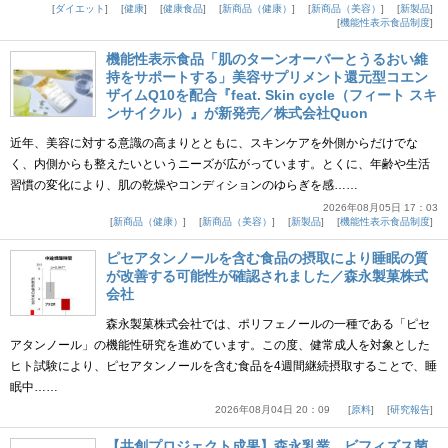
ダイエット
健康
健康食品
新商品（健康）
新商品（美容）
新製品
機能性表示食品制度
機能性表示食品「肌のターンオーバーとうるおい維
持をサポートする」美容サプリメント還元型コエン
ザイムQ10を配合『feat. Skin cycle（フィート スキ
ンサイクル）』が新発売／株式会社Quon
近年、美容に対する意識の高まりとともに、スキンケアを外側からだけでな
く、内側からも整えたいというニーズが広がっています。とくに、年齢や生活
習慣の変化により、肌の乾燥やコンディションのゆらぎを感……
2026年08月05日 17：03
新商品（健康）
新商品（美容）
新製品
機能性表示食品制度
ピセアタンノールを含む食品の摂取により睡眠の質
が改善する可能性が確認されました／森永製菓株式
会社
森永製菓株式会社では、ポリフェノールの一種である「ピセ
アタンノール」の機能性研究を進めています。この度、健常成人を対象とした
ヒト試験により、ピセアタンノールを含む食品を4週間継続摂取することで、睡
眠中……
2026年08月04日 20：09
原料
研究報告
【共創プロジェクト成果】森永乳業、ビフィズス菌