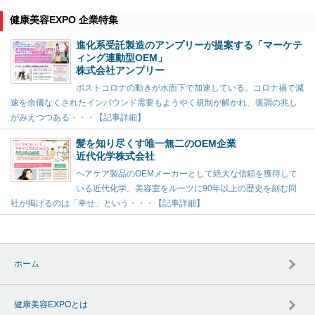
健康美容EXPO 企業特集
進化系受託製造のアンプリーが提案する「マーケテ
ィング連動型OEM」
株式会社アンプリー
ポストコロナの動きが水面下で加速している。コロナ禍で減
速を余儀なくされたインバウンド需要もようやく規制が解かれ、復調の兆し
がみえつつある・・・【記事詳細】
髪を知り尽くす唯一無二のOEM企業
近代化学株式会社
ヘアケア製品のOEMメーカーとして絶大な信頼を獲得して
いる近代化学。美容室をルーツに90年以上の歴史を刻む同
社が掲げるのは「幸せ」という・・・【記事詳細】
ホーム
健康美容EXPOとは