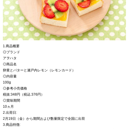
1.商品概要
◎ブランド
アヲハタ
◎商品名
卵黄とバターと瀬戸内レモン（レモンカード）
◎内容量
100g
◎参考小売価格
税抜:348円（税込:376円）
◎賞味期間
10ヵ月
2.出荷日:
2月19日（金）から期間および数量限定で全国に出荷
3.商品特徴: