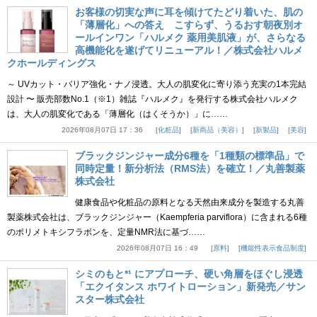
お客様の切実な声に耳を傾けてたどり着いた、肌の
「薄層化」への答え こすらず、うるおす朝夜別オ
ールインワン「ハルメク 薬用美肌液」が、さらなる
高機能化を遂げてリニューアル！／株式会社ハルメ
クホールディングス
～ UVカット・バリア強化・ナノ浸透。大人の肌変化に寄り添う充実の1本完結
設計 〜 販売部数No.1（※1）雑誌『ハルメク』を発行する株式会社ハルメク
は、大人の肌変化である「薄層化（はくそうか）」に……
2026年08月07日 17：36
化粧品
新商品（美容）
新製品
美容
ブラックジンジャー成分6種を「1種類の標準品」で
同時定量！新分析法（RMS法）を確立！／丸善製薬
株式会社
健康食品や化粧品の原料となる天然由来成分を製造する丸善
製薬株式会社は、ブラックジンジャー（Kaempferia parviflora）に含まれる6種
のポリメトキシフラボンを、定量NMR法に基づ……
2026年08月07日 16：49
原料
機能性表示食品制度
シミのもと*¹ にアプローチ、硬い角層をほぐし浸透
「エクイタンス ホワイトローション」新発売／サン
スター株式会社