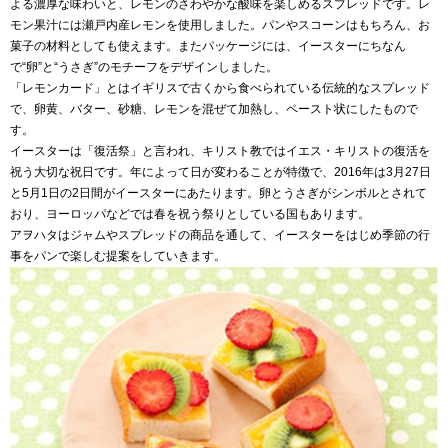
よる濃厚な味わいと、レモンのさわやかな酸味を楽しめるスプレッドです。レ
モン果汁には瀬戸内産レモンを使用しました。パンやスコーンはもちろん、お
菓子の材料としても使えます。またパッケージには、イースターにちなん
で“卵”と“うさぎ”のモチーフをデザインしました。
「レモンカード」とはイギリスで古くから食べられている伝統的なスプレッド
で、卵黄、バター、砂糖、レモンを混ぜて加熱し、ペースト状にしたもので
す。
イースターは「復活祭」と言われ、キリスト教ではイエス・キリストの復活を
祝う大切な祝日です。年によって日が変わることが特徴で、2016年は3月27日
と5月1日の2日間がイースターにあたります。卵とうさぎがシンボルとされて
おり、ヨーロッパなどでは春を祝う祭りとしている国もあります。
アヲハタはジャムやスプレッドの商品を通して、イースターをはじめ季節の行
事をパンで楽しむ提案をしていきます。