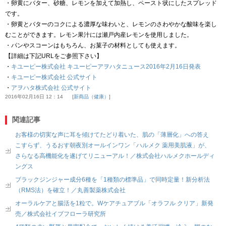
・卵黄にバター、砂糖、レモンを加えて加熱し、ペースト状にしたスプレッド
です。
・卵黄とバターのコクによる濃厚な味わいと、レモンのさわやかな酸味を楽し
むことができます。レモン果汁には瀬戸内産レモンを使用しました。
・パンやスコーンはもちろん、お菓子の材料としても使えます。
【詳細は下記URLをご参照下さい】
・
キユーピー株式会社 キユーピーアヲハタニュース2016年2月16日発表
・
キユーピー株式会社 公式サイト
・
アヲハタ株式会社 公式サイト
2016年02月16日 12：14
新商品（健康）
関連記事
お客様の切実な声に耳を傾けてたどり着いた、肌の「薄層化」への答え
こすらず、うるおす朝夜別オールインワン「ハルメク 薬用美肌液」が、
さらなる高機能化を遂げてリニューアル！／株式会社ハルメクホールディ
ングス
ブラックジンジャー成分6種を「1種類の標準品」で同時定量！新分析法
（RMS法）を確立！／丸善製薬株式会社
オーラルケアと腸活を1粒で。Wケアチュアブル「オラフル クリア」新発
売／株式会社イブフローラ研究所