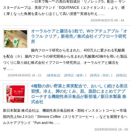
～日本で唯一*² の美白有効成分「リノレックS」配合～ サン
スターグループは、美容ブランド「EQUITANCE（エクイタンス）」より、硬
く厚くなった角層を柔らかくほぐして高い浸透*³ 実感を叶え……
2026年08月07日 09：44
オーラルケアと腸活を1粒で。Wケアチュアブル「オ
ラフル クリア」新発売／株式会社イブフローラ研究
所
腸内フローラ研究から生まれた、400万人に愛される乳酸菌
を配合（※） 腸内フローラの研究開発から生まれた乳酸菌AD株®を用いた製品
づくりに取り組む株式会社イブフローラ研究所は、オーラルケアと腸活を
サ……
2026年08月06日 18：21
健康食品
新商品（健康）
新商品（美容）
新製品
4種類の赤い野菜と果実配合で、おいしく続ける美活
習慣。冷え、脚のむくみ、肌、脂肪にまとめてアプ
ローチする機能性表示食品が新登場／新日本製薬 株
式会社
新日本製薬 株式会社は、機能性表示食品粉末・顆粒インスタントコーヒー市場
国内売上No.1※1の「Slimore Coffee（スリモアコーヒー）」などを展開するヘ
ルスケアブランド『Fun and He……
2026年08月06日 18：00