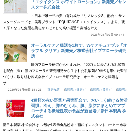
「エクイタンス ホワイトローション」新発売／サン
スター株式会社
～日本で唯一*² の美白有効成分「リノレックS」配合～ サン
スターグループは、美容ブランド「EQUITANCE（エクイタンス）」より、硬
く厚くなった角層を柔らかくほぐして高い浸透*³ 実感を叶え……
2026年08月07日 09：44
オーラルケアと腸活を1粒で。Wケアチュアブル「オ
ラフル クリア」新発売／株式会社イブフローラ研究
所
腸内フローラ研究から生まれた、400万人に愛される乳酸菌
を配合（※） 腸内フローラの研究開発から生まれた乳酸菌AD株®を用いた製品
づくりに取り組む株式会社イブフローラ研究所は、オーラルケアと腸活を
サ……
2026年08月06日 18：21
健康食品
新商品（健康）
新商品（美容）
新製品
4種類の赤い野菜と果実配合で、おいしく続ける美活
習慣。冷え、脚のむくみ、肌、脂肪にまとめてアプ
ローチする機能性表示食品が新登場／新日本製薬 株
式会社
新日本製薬 株式会社は、機能性表示食品粉末・顆粒インスタントコーヒー市場
国内売上No.1※1の「Slimore Coffee（スリモアコーヒー）」などを展開するヘ