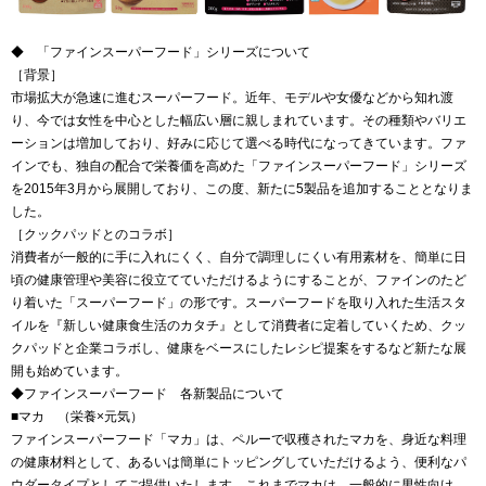
◆ 「ファインスーパーフード」シリーズについて
［背景］
市場拡大が急速に進むスーパーフード。近年、モデルや女優などから知れ渡
り、今では女性を中心とした幅広い層に親しまれています。その種類やバリエ
ーションは増加しており、好みに応じて選べる時代になってきています。ファ
インでも、独自の配合で栄養価を高めた「ファインスーパーフード」シリーズ
を2015年3月から展開しており、この度、新たに5製品を追加することとなりま
した。
［クックパッドとのコラボ］
消費者が一般的に手に入れにくく、自分で調理しにくい有用素材を、簡単に日
頃の健康管理や美容に役立てていただけるようにすることが、ファインのたど
り着いた「スーパーフード」の形です。スーパーフードを取り入れた生活スタ
イルを『新しい健康食生活のカタチ』として消費者に定着していくため、クッ
クパッドと企業コラボし、健康をベースにしたレシピ提案をするなど新たな展
開も始めています。
◆ファインスーパーフード 各新製品について
■マカ （栄養×元気）
ファインスーパーフード「マカ」は、ペルーで収穫されたマカを、身近な料理
の健康材料として、あるいは簡単にトッピングしていただけるよう、便利なパ
ウダータイプとしてご提供いたします。これまでマカは、一般的に男性向け