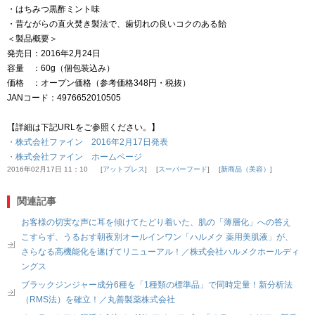
・はちみつ黒酢ミント味
・昔ながらの直火焚き製法で、歯切れの良いコクのある飴
＜製品概要＞
発売日：2016年2月24日
容量 ：60g（個包装込み）
価格 ：オープン価格（参考価格348円・税抜）
JANコード：4976652010505
【詳細は下記URLをご参照ください。】
・株式会社ファイン 2016年2月17日発表
・株式会社ファイン ホームページ
2016年02月17日 11：10
アットプレス
スーパーフード
新商品（美容）
関連記事
お客様の切実な声に耳を傾けてたどり着いた、肌の「薄層化」への答え
こすらず、うるおす朝夜別オールインワン「ハルメク 薬用美肌液」が、
さらなる高機能化を遂げてリニューアル！／株式会社ハルメクホールディ
ングス
ブラックジンジャー成分6種を「1種類の標準品」で同時定量！新分析法
（RMS法）を確立！／丸善製薬株式会社