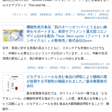
ルスケアブランド『Fun and He……
2026年08月06日 18：00
ダイエット
健康
健康食品
新商品（健康）
新商品（美容）
新製品
機能性表示食品制度
機能性表示食品「肌のターンオーバーとうるおい維
持をサポートする」美容サプリメント還元型コエン
ザイムQ10を配合『feat. Skin cycle（フィート スキ
ンサイクル）』が新発売／株式会社Quon
近年、美容に対する意識の高まりとともに、スキンケアを外側からだけでな
く、内側からも整えたいというニーズが広がっています。とくに、年齢や生活
習慣の変化により、肌の乾燥やコンディションのゆらぎを感……
2026年08月05日 17：03
新商品（健康）
新商品（美容）
新製品
機能性表示食品制度
ピセアタンノールを含む食品の摂取により睡眠の質
が改善する可能性が確認されました／森永製菓株式
会社
森永製菓株式会社では、ポリフェノールの一種である「ピセ
アタンノール」の機能性研究を進めています。この度、健常成人を対象とした
ヒト試験により、ピセアタンノールを含む食品を4週間継続摂取することで、睡
眠中……