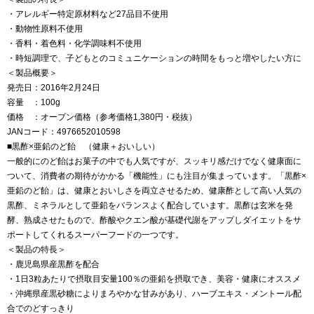
・アレルギー特定原材料など27品目不使用
・動物性原料不使用
・香料・着色料・化学調味料不使用
・時短調理で、子どもとのコミュニケーションの時間をもっと増やしたい方に
＜製品概要＞
発売日：2016年2月24日
容量 ：100g
価格 ：オープン価格（参考価格1,380円・税抜）
JANコード：4976652010598
■黒酢×亜鉛のど飴 （健康＋おいしい）
一般的にのど飴はお菓子の中でも人気ですが、スッキリ感だけでなく健康面に
ついて、消費者の期待がかかる「機能性」にも注目が集まっています。「黒酢×
亜鉛のど飴」は、健康とおいしさを両立させるため、健康酢として高い人気の
黒酢、ミネラルとして亜鉛をバランスよく配合しています。黒酢は玄米を発
酵、熟成させたもので、酢酸やクエン酸が基礎代謝をアップしダイエットをサ
ポートしてくれるスーパーフードの一つです。
＜製品の特長＞
・鹿児島県産黒酢を配合
・1日3粒あたりで摂取目安量100％の亜鉛を摂取でき、美容・健康にオススメ
・沖縄県産黒砂糖によりまろやかな甘みがあり、ハーブエキス・メントール配
合でのどすっきり