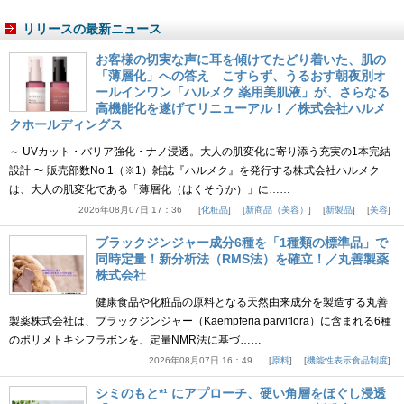
リリースの最新ニュース
お客様の切実な声に耳を傾けてたどり着いた、肌の
「薄層化」への答え こすらず、うるおす朝夜別オ
ールインワン「ハルメク 薬用美肌液」が、さらなる
高機能化を遂げてリニューアル！／株式会社ハルメ
クホールディングス
～ UVカット・バリア強化・ナノ浸透。大人の肌変化に寄り添う充実の1本完結
設計 〜 販売部数No.1（※1）雑誌『ハルメク』を発行する株式会社ハルメク
は、大人の肌変化である「薄層化（はくそうか）」に……
2026年08月07日 17：36
化粧品
新商品（美容）
新製品
美容
ブラックジンジャー成分6種を「1種類の標準品」で
同時定量！新分析法（RMS法）を確立！／丸善製薬
株式会社
健康食品や化粧品の原料となる天然由来成分を製造する丸善
製薬株式会社は、ブラックジンジャー（Kaempferia parviflora）に含まれる6種
のポリメトキシフラボンを、定量NMR法に基づ……
2026年08月07日 16：49
原料
機能性表示食品制度
シミのもと*¹ にアプローチ、硬い角層をほぐし浸透