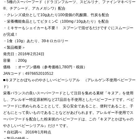
・5種のスーパーフード（ドラゴンフルーツ、スピルリナ、ファインマキベリー
®、チアシード、アカメガシワ）配合
・クレンズ成分として10gあたり100億個の乳酸菌、竹炭を配合
・栄養機能食品としてビタミンC（100mg / 10gあたり）を配合
・ミキサーもシェイカーも不要！ スプーンで混ぜるだけですぐにスムージー
が完成！
・1食（10g）あたり、39キロカロリー
＜製品概要＞
発売日：2016年2月24日
容量 ：200g
価格 ：オープン価格（参考価格1,780円・税抜）
JANコード：4976652010512
■キヌアとかぼちゃのやさしいベビーシリアル （アレルゲン不使用ベビーフー
ド）
栄養バランスの良いスーパーフードとして注目を集める素材「キヌア」を使用
し、アレルギー特定原材料など27品目を不使用としたベビーフードです。ベビ
ーフードに求められることとして、安心安全であること、便利であること、子
どもにとって良いものであることなどがあげられます。アレルギー不使用でス
ーパーフードを配合した粉末状のベビーフードは、この『キヌアとかぼちゃの
やさしいベビーシリアル』だけ＊です。
＊自社調べ 2016年1月時点
＜製品の特長＞