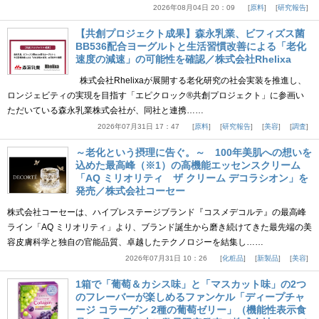
2026年08月04日 20：09
原料
研究報告
【共創プロジェクト成果】森永乳業、ビフィズス菌
BB536配合ヨーグルトと生活習慣改善による「老化
速度の減速」の可能性を確認／株式会社Rhelixa
株式会社Rhelixaが展開する老化研究の社会実装を推進し、
ロンジェビティの実現を目指す「エピクロック®共創プロジェクト」に参画い
ただいている森永乳業株式会社が、同社と連携……
2026年07月31日 17：47
原料
研究報告
美容
調査
～老化という摂理に告ぐ。～ 100年美肌への想いを
込めた最高峰（※1）の高機能エッセンスクリーム
「AQ ミリオリティ ザ クリーム デコラシオン」を
発売／株式会社コーセー
株式会社コーセーは、ハイプレステージブランド『コスメデコルテ』の最高峰
ライン「AQ ミリオリティ」より、ブランド誕生から磨き続けてきた最先端の美
容皮膚科学と独自の官能品質、卓越したテクノロジーを結集し……
2026年07月31日 10：26
化粧品
新製品
美容
1箱で「葡萄＆カシス味」と「マスカット味」の2つ
のフレーバーが楽しめるファンケル「ディープチャ
ージ コラーゲン 2種の葡萄ゼリー」（機能性表示食