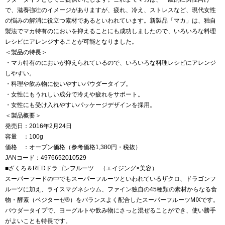
で、滋養強壮のイメージがありますが、疲れ、冷え、ストレスなど、現代女性
の悩みの解消に役立つ素材であるといわれています。新製品「マカ」は、独自
製法でマカ特有のにおいを抑えることにも成功しましたので、いろいろな料理
レシピにアレンジすることが可能となりました。
＜製品の特長＞
・マカ特有のにおいが抑えられているので、いろいろな料理レシピにアレンジ
しやすい。
・料理や飲み物に使いやすいパウダータイプ。
・女性にもうれしい成分で冷えや疲れをサポート。
・女性にも受け入れやすいパッケージデザインを採用。
＜製品概要＞
発売日：2016年2月24日
容量 ：100g
価格 ：オープン価格（参考価格1,380円・税抜）
JANコード：4976652010529
■ざくろ＆REDドラゴンフルーツ （エイジング×美容）
スーパーフードの中でもスーパーフルーツといわれているザクロ、ドラゴンフ
ルーツに加え、ライスマグネシウム、ファイン独自の45種類の素材からなる食
物・酵素（ベジターゼ®）をバランスよく配合したスーパーフルーツMIXです。
パウダータイプで、ヨーグルトや飲み物にさっと混ぜることができ、使い勝手
がよいことも特長です。