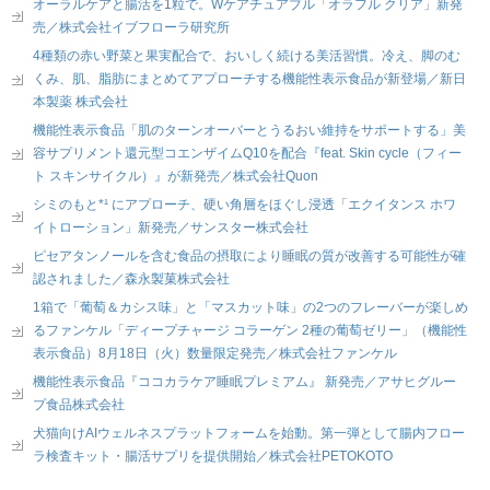
オーラルケアと腸活を1粒で。Wケアチュアブル「オラフル クリア」新発
売／株式会社イブフローラ研究所
4種類の赤い野菜と果実配合で、おいしく続ける美活習慣。冷え、脚のむ
くみ、肌、脂肪にまとめてアプローチする機能性表示食品が新登場／新日
本製薬 株式会社
機能性表示食品「肌のターンオーバーとうるおい維持をサポートする」美
容サプリメント還元型コエンザイムQ10を配合『feat. Skin cycle（フィー
ト スキンサイクル）』が新発売／株式会社Quon
シミのもと*¹ にアプローチ、硬い角層をほぐし浸透「エクイタンス ホワ
イトローション」新発売／サンスター株式会社
ピセアタンノールを含む食品の摂取により睡眠の質が改善する可能性が確
認されました／森永製菓株式会社
1箱で「葡萄＆カシス味」と「マスカット味」の2つのフレーバーが楽しめ
るファンケル「ディープチャージ コラーゲン 2種の葡萄ゼリー」（機能性
表示食品）8月18日（火）数量限定発売／株式会社ファンケル
機能性表示食品『ココカラケア睡眠プレミアム』 新発売／アサヒグルー
プ食品株式会社
犬猫向けAIウェルネスプラットフォームを始動。第一弾として腸内フロー
ラ検査キット・腸活サプリを提供開始／株式会社PETOKOTO