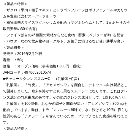
＜製品の特長＞
・ザクロ（果肉＋種子エキス）とドラゴンフルーツはポリフェノールやカリウ
ムを豊富に含むスーパーフルーツ
・植物由来のライスマグネシウムを配合（マグネシウムとして、1日あたりの摂
取目安量の30％含有）
・ファイン独自の45種類の素材からなる食物・酵素（ベジターゼ®）を配合
・パウダーなので飲み物やヨーグルト、お菓子に混ぜるなど使い勝手が良い
＜製品概要＞
発売日：2016年2月24日
容量 ：50g
価格 ：オープン価格（参考価格1,380円・税抜）
JANコード：4976652010574
■チャコールクレンズスムーC （乳酸菌×竹炭）
「乳酸菌」、「竹炭」、「アカメガシワ」を配合し、デトックス向け製品とし
て開発しました。粉末を溶かすと真っ黒なスムージーになります。これはクレ
ンズ成分の竹炭由来の色です。その他のクレンズ成分として、1食10gあたり、
「乳酸菌」を100億個、おなかの調子と関係が深い「アカメガシワ」300mgを
配合しています。味は、ドラゴンフルーツ風味で、水に浸けると10倍に膨らむ
性質のある「チアシード」を含んでいるため、プチプチとした食感を味わえま
す。
＜製品の特長＞