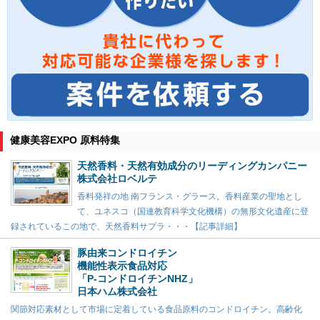
健康美容EXPO 原料特集
天然香料・天然有効成分のリーディングカンパニー
株式会社ロベルテ
香料発祥の地 南フランス・グラース。香料産業の聖地とし
て、ユネスコ（国連教育科学文化機構）の無形文化遺産に登
録されているこの地で、天然香料サプラ・・・【記事詳細】
豚由来コンドロイチン
機能性表示食品対応
「P-コンドロイチンNHZ」
日本ハム株式会社
関節対応素材として市場に定着している食品原料のコンドロイチン。高齢化