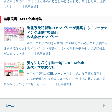
を背景にそのニーズは今後も持続することが見込まれる。そうした中、原料
に対し・・・【記事詳細】
健康美容EXPO 企業特集
進化系受託製造のアンプリーが提案する「マーケテ
ィング連動型OEM」
株式会社アンプリー
ポストコロナの動きが水面下で加速している。コロナ禍で減
速を余儀なくされたインバウンド需要もようやく規制が解かれ、復調の兆し
がみえつつある・・・【記事詳細】
髪を知り尽くす唯一無二のOEM企業
近代化学株式会社
ヘアケア製品のOEMメーカーとして絶大な信頼を獲得して
いる近代化学。美容室をルーツに90年以上の歴史を刻む同
社が掲げるのは「幸せ」という・・・【記事詳細】
ホーム