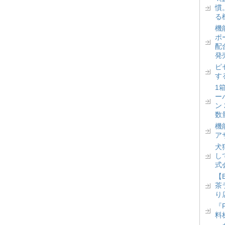
慣
る
機
ポ
配
発
ピ
す
1
ー
ン
数
機
ア
犬
し
式
【
茶
り
『
料