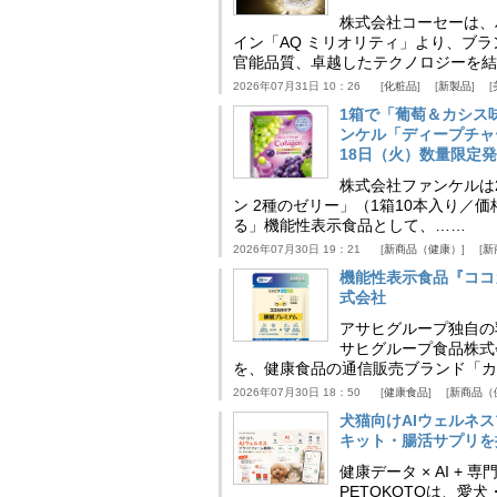
株式会社コーセーは、
イン「AQ ミリオリティ」より、ブ
官能品質、卓越したテクノロジーを結
2026年07月31日 10：26
化粧品
新製品
1箱で「葡萄＆カシス
ンケル「ディープチャ
18日（火）数量限定
株式会社ファンケルは2
ン 2種のゼリー」（1箱10本入り／
る」機能性表示食品として、……
2026年07月30日 19：21
新商品（健康）
新
機能性表示食品『ココ
式会社
アサヒグループ独自の
サヒグループ食品株式
を、健康食品の通信販売ブランド「カ
2026年07月30日 18：50
健康食品
新商品（
犬猫向けAIウェルネ
キット・腸活サプリを提
健康データ × AI 
PETOKOTOは、