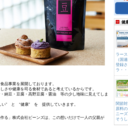
健
ラース
（国連
登録さ
ラ・・
た食品事業を展開しております。
美しさや健康を司る食材であると考えているからです。
汁・納豆・豆腐・高野豆腐・醤油 等の少し地味に見えてしま
関節対
い” と “健康” を 提供していきます。
原料の
ニーズ
を作る」株式会社ビーンズは、この想いだけで一人の父親が
そうし