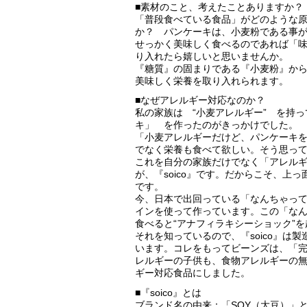
■素材のこと、考えたことありますか？
「普段食べている食品」がどのような
か？ パンケーキは、小麦粉である事
せっかく美味しく食べるのであれば「
り入れたら嬉しいと思いませんか。
『糖質』の固まりである『小麦粉』か
美味しく栄養を取り入れられます。
■なぜアレルギー対応なのか？
私の家族は “小麦アレルギー” を持
キ」 を作ったのがきっかけでした。
「小麦アレルギーだけど、パンケーキ
でなく栄養も食べて欲しい。そう思っ
これを自分の家族だけでなく「アレル
が、『soico』です。だからこそ、
です。
今、日本で出回っている「なんちゃっ
インを使って作っています。この「な
食べると“アナフィラキシーショック”
それを知っているので、『soico』
います。コレをもってビーンズは、「
レルギーの子供も、食物アレルギーの
ギー対応食品にしました。
■『soico』とは
ブランド名の由来：「SOY（大豆）」