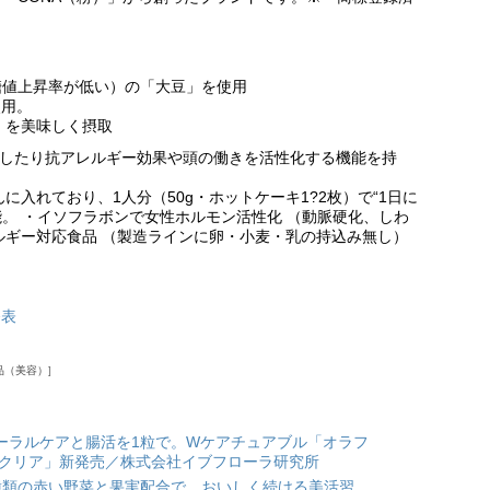
糖値上昇率が低い）の「大豆」を使用
使用。
 を美味しく摂取
らしたり抗アレルギー効果や頭の働きを活性化する機能を持
に入れており、1人分（50g・ホットケーキ1?2枚）で“1日に
能。 ・イソフラボンで女性ホルモン活性化 （動脈硬化、しわ
ルギー対応食品 （製造ラインに卵・小麦・乳の持込み無し）
】
発表
品（美容）
ーラルケアと腸活を1粒で。Wケアチュアブル「オラフ
 クリア」新発売／株式会社イブフローラ研究所
種類の赤い野菜と果実配合で、おいしく続ける美活習