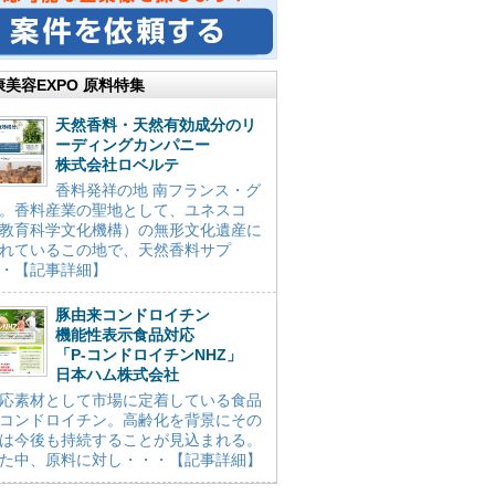
康美容EXPO 原料特集
天然香料・天然有効成分のリ
ーディングカンパニー
株式会社ロベルテ
香料発祥の地 南フランス・グ
。香料産業の聖地として、ユネスコ
教育科学文化機構）の無形文化遺産に
れているこの地で、天然香料サプ
・【記事詳細】
豚由来コンドロイチン
機能性表示食品対応
「P-コンドロイチンNHZ」
日本ハム株式会社
応素材として市場に定着している食品
コンドロイチン。高齢化を背景にその
は今後も持続することが見込まれる。
た中、原料に対し・・・【記事詳細】