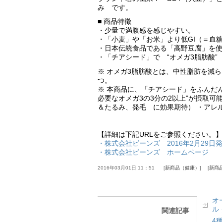
み です。
■ 商品特徴
・少量で満腹感を感じやすい。
・「小麦」や「お米」より低GI（＝血
・日本伝統食品である「高野豆腐」を
・「チアシード」で “オメガ3脂肪酸”
※ オメガ3脂肪酸とは、中性脂肪を減
つ。
※ 本商品に、「チアシード」をふんだん
必要なオメガ3の3分の2以上”が摂取可
＆たるみ、発毛 に効果期待） ・アレ
【詳細は下記URLをご参照ください。
・株式会社ビーンズ 2016年2月29日
・株式会社ビーンズ ホームページ
2016年03月01日 11：51
新商品（健康）
新商
オ
ル
関連記事
4