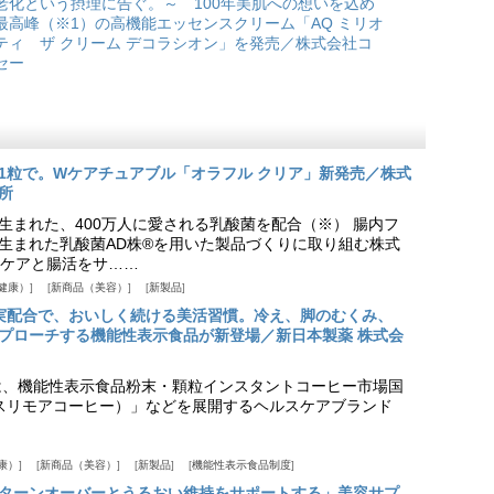
老化という摂理に告ぐ。～ 100年美肌への想いを込め
最高峰（※1）の高機能エッセンスクリーム「AQ ミリオ
ティ ザ クリーム デコラシオン」を発売／株式会社コ
セー
1粒で。Wケアチュアブル「オラフル クリア」新発売／株式
所
生まれた、400万人に愛される乳酸菌を配合（※） 腸内フ
生まれた乳酸菌AD株®を用いた製品づくりに取り組む株式
ケアと腸活をサ……
健康）
新商品（美容）
新製品
実配合で、おいしく続ける美活習慣。冷え、脚のむくみ、
プローチする機能性表示食品が新登場／新日本製薬 株式会
は、機能性表示食品粉末・顆粒インスタントコーヒー市場国
offee（スリモアコーヒー）」などを展開するヘルスケアブランド
康）
新商品（美容）
新製品
機能性表示食品制度
ターンオーバーとうるおい維持をサポートする」美容サプ