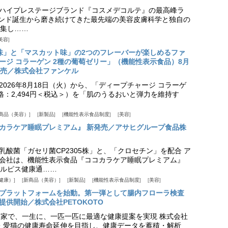
ハイプレステージブランド『コスメデコルテ』の最高峰ラ
ランド誕生から磨き続けてきた最先端の美容皮膚科学と独自の
集し……
美容
味」と「マスカット味」の2つのフレーバーが楽しめるファ
ージ コラーゲン 2種の葡萄ゼリー」（機能性表示食品）8月
発売／株式会社ファンケル
026年8月18日（火）から、「ディープチャージ コラーゲ
価格：2,494円＜税込＞）を「肌のうるおいと弾力を維持す
商品（美容）
新製品
機能性表示食品制度
美容
カラケア睡眠プレミアム』 新発売／アサヒグループ食品株
乳酸菌「ガセリ菌CP2305株」と、「クロセチン」を配合 ア
会社は、機能性表示食品『ココカラケア睡眠プレミアム』
ルピス健康通……
健康）
新商品（美容）
新製品
機能性表示食品制度
美容
スプラットフォームを始動。第一弾として腸内フローラ検査
供開始／株式会社PETOKOTO
+ 専門家で、一生に、一匹一匹に最適な健康提案を実現 株式会社
愛犬・愛猫の健康寿命延伸を目指し、健康データを蓄積・解析