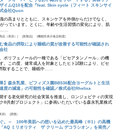
Q10を配合『feat. Skin cycle（フィート スキンサイ
式会社Quon
識の高まりとともに、スキンケアを外側からだけでなく、
がっています。とくに、年齢や生活習慣の変化により、肌
……
商品（美容）
新製品
機能性表示食品制度
む食品の摂取により睡眠の質が改善する可能性が確認され
会社
、ポリフェノールの一種である「ピセアタンノール」の機
す。この度、健常成人を対象としたヒト試験により、ピセ
摂取することで、睡眠中……
果】森永乳業、ビフィズス菌BB536配合ヨーグルトと生活
度の減速」の可能性を確認／株式会社Rhelixa
aが展開する老化研究の社会実装を推進し、ロンジェビティの実現
ク®共創プロジェクト」に参画いただいている森永乳業株式
美容
調査
ぐ。～ 100年美肌への想いを込めた最高峰（※1）の高機
「AQ ミリオリティ ザ クリーム デコラシオン」を発売／