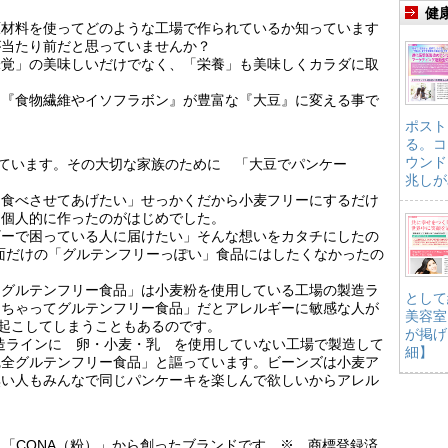
健
原材料を使ってどのような工場で作られているか知っています
が当たり前だと思っていませんか？
味覚」の美味しいだけでなく、「栄養」も美味しくカラダに取
ら『食物繊維やイソフラボン』が豊富な『大豆』に変える事で
ポスト
る。コ
ウンド
っています。その大切な家族のために 「大豆でパンケー
兆しが
を食べさせてあげたい」せっかくだから小麦フリーにするだけ
て個人的に作ったのがはじめでした。
ギーで困っている人に届けたい」そんな想いをカタチにしたの
上っ面だけの「グルテンフリーっぽい」食品にはしたくなかったの
てグルテンフリー食品」は小麦粉を使用している工場の製造ラ
として
んちゃってグルテンフリー食品」だとアレルギーに敏感な人が
美容室
を起こしてしまうこともあるのです。
が掲げ
は製造ラインに 卵・小麦・乳 を使用していない工場で製造して
細】
完全グルテンフリー食品」と謳っています。ビーンズは小麦ア
無い人もみんなで同じパンケーキを楽しんで欲しいからアレル
と「CONA（粉）」から創ったブランドです。※ 商標登録済