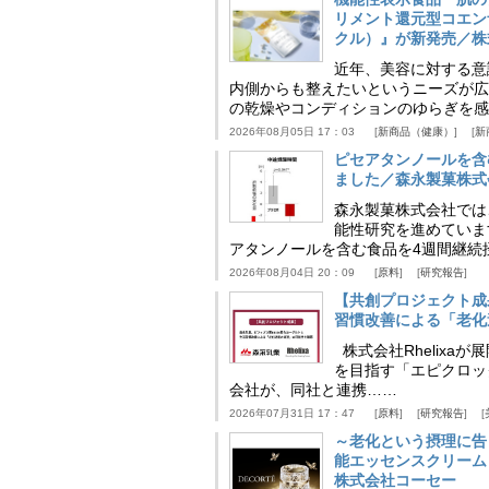
リメント還元型コエンザイム
クル）』が新発売／株
近年、美容に対する意
内側からも整えたいというニーズが広
の乾燥やコンディションのゆらぎを感
2026年08月05日 17：03
新商品（健康）
新
ピセアタンノールを含
ました／森永製菓株式
森永製菓株式会社では
能性研究を進めていま
アタンノールを含む食品を4週間継続
2026年08月04日 20：09
原料
研究報告
【共創プロジェクト成
習慣改善による「老化速
株式会社Rhelix
を目指す「エピクロッ
会社が、同社と連携……
2026年07月31日 17：47
原料
研究報告
～老化という摂理に告
能エッセンスクリーム
株式会社コーセー