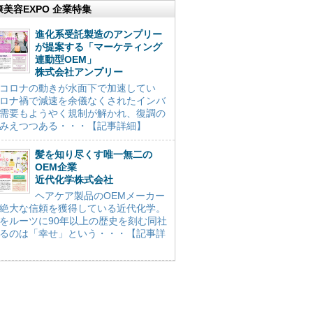
康美容EXPO 企業特集
進化系受託製造のアンプリー
が提案する「マーケティング
連動型OEM」
株式会社アンプリー
コロナの動きが水面下で加速してい
ロナ禍で減速を余儀なくされたインバ
需要もようやく規制が解かれ、復調の
みえつつある・・・【記事詳細】
髪を知り尽くす唯一無二の
OEM企業
近代化学株式会社
ヘアケア製品のOEMメーカー
絶大な信頼を獲得している近代化学。
をルーツに90年以上の歴史を刻む同社
るのは「幸せ」という・・・【記事詳