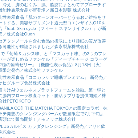
。冷え、脚のむくみ、肌、脂肪にまとめてアプローチす
機能性表示食品が新登場／新日本製薬 株式会社
能性表示食品「肌のターンオーバーとうるおい維持をサ
ートする」美容サプリメント還元型コエンザイムQ10を
合『feat. Skin cycle（フィート スキンサイクル）』が新
売／株式会社Quon
セアタンノールを含む食品の摂取により睡眠の質が改善
る可能性が確認されました／森永製菓株式会社
箱で「葡萄＆カシス味」と「マスカット味」の2つのフレ
バーが楽しめるファンケル「ディープチャージ コラーゲ
 2種の葡萄ゼリー」（機能性表示食品）8月18日（火）
量限定発売／株式会社ファンケル
能性表示食品『ココカラケア睡眠プレミアム』 新発売／
サヒグループ食品株式会社
猫向けAIウェルネスプラットフォームを始動。第一弾と
て腸内フローラ検査キット・腸活サプリを提供開始／株
会社PETOKOTO
BANILA CO】THE MATCHA TOKYOとの限定コラボ！抹
ラテ発想のクレンジングバームが数量限定で7月下旬よ
店頭にて販売開始！／モノック株式会社
PLUSカルピス カラダクレンジング』新発売／アサヒ飲
株式会社