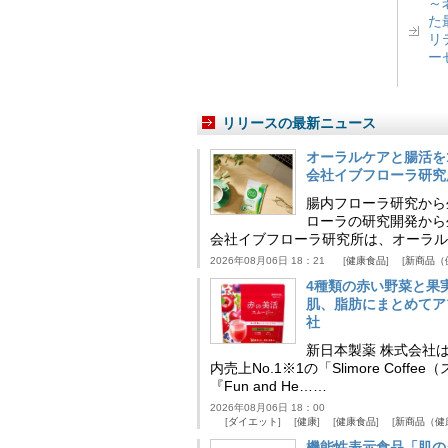
～
た
リ
ー
リリースの最新ニュース
オーラルケアと腸活を
会社イブフローラ研究
腸内フローラ研究から
ローラの研究開発から
会社イブフローラ研究所は、オーラル
2026年08月06日 18：21
健康食品
新商品（
4種類の赤い野菜と果
肌、脂肪にまとめてア
社
新日本製薬 株式会社
内売上No.1※1の「Slimore C
『Fun and He……
2026年08月06日 18：00
ダイエット
健康
健康食品
新商品（健
機能性表示食品「肌の