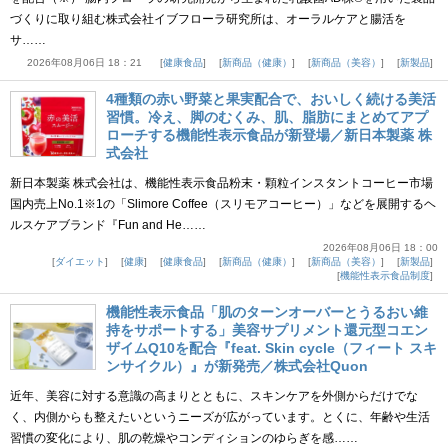
づくりに取り組む株式会社イブフローラ研究所は、オーラルケアと腸活を
サ……
2026年08月06日 18：21
健康食品
新商品（健康）
新商品（美容）
新製品
4種類の赤い野菜と果実配合で、おいしく続ける美活
習慣。冷え、脚のむくみ、肌、脂肪にまとめてアプ
ローチする機能性表示食品が新登場／新日本製薬 株
式会社
新日本製薬 株式会社は、機能性表示食品粉末・顆粒インスタントコーヒー市場
国内売上No.1※1の「Slimore Coffee（スリモアコーヒー）」などを展開するヘ
ルスケアブランド『Fun and He……
2026年08月06日 18：00
ダイエット
健康
健康食品
新商品（健康）
新商品（美容）
新製品
機能性表示食品制度
機能性表示食品「肌のターンオーバーとうるおい維
持をサポートする」美容サプリメント還元型コエン
ザイムQ10を配合『feat. Skin cycle（フィート スキ
ンサイクル）』が新発売／株式会社Quon
近年、美容に対する意識の高まりとともに、スキンケアを外側からだけでな
く、内側からも整えたいというニーズが広がっています。とくに、年齢や生活
習慣の変化により、肌の乾燥やコンディションのゆらぎを感……