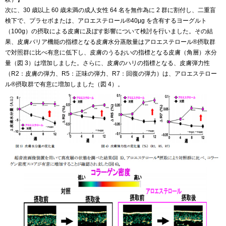
次に、30 歳以上 60 歳未満の成人女性 64 名を無作為に 2 群に割付し、二重盲
検下で、プラセボまたは、アロエステロール®40μg を含有するヨーグルト
（100g）の摂取による皮膚に及ぼす影響について検討を行いました。その結
果、皮膚バリア機能の指標となる皮膚水分蒸散量はアロエステロール®摂取群
で対照群に比べ有意に低下し、皮膚のうるおいの指標となる皮膚（角層）水分
量（図 3）は増加しました。さらに、皮膚のハリの指標となる、皮膚弾力性
（R2：皮膚の弾力、R5：正味の弾力、R7：回復の弾力）は、アロエステロー
ル®摂取群で有意に増加しました（図 4）。