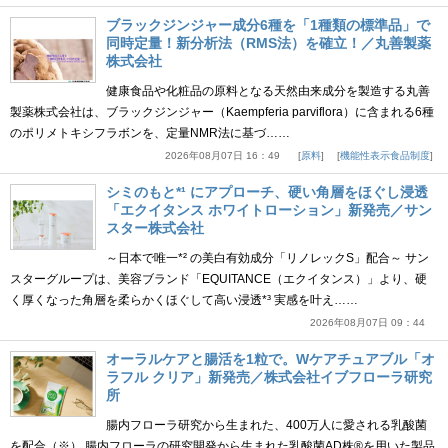
ブラックジンジャー成分6種を「1種類の標準品」で
同時定量！新分析法（RMS法）を確立！／丸善製薬
株式会社
健康食品や化粧品の原料となる天然由来成分を製造する丸善
製薬株式会社は、ブラックジンジャー（Kaempferia parviflora）に含まれる6種
のポリメトキシフラボンを、定量NMR法に基づ……
2026年08月07日 16：49
原料
機能性表示食品制度
シミのもと*¹ にアプローチ、硬い角層をほぐし浸透
「エクイタンス ホワイトローション」新発売／サン
スター株式会社
～日本で唯一*² の美白有効成分「リノレックS」配合～ サン
スターグループは、美容ブランド「EQUITANCE（エクイタンス）」より、硬
く厚くなった角層を柔らかくほぐして高い浸透*³ 実感を叶え……
2026年08月07日 09：44
オーラルケアと腸活を1粒で。Wケアチュアブル「オ
ラフル クリア」新発売／株式会社イブフローラ研究
所
腸内フローラ研究から生まれた、400万人に愛される乳酸菌
を配合（※） 腸内フローラの研究開発から生まれた乳酸菌AD株®を用いた製品