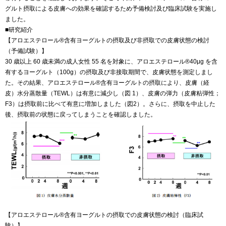
グルト摂取による皮膚への効果を確認するため予備検討及び臨床試験を実施し
ました。
■研究紹介
【アロエステロール®含有ヨーグルトの摂取及び非摂取での皮膚状態の検討
（予備試験）】
30 歳以上 60 歳未満の成人女性 55 名を対象に、アロエステロール®40μg を含
有するヨーグルト（100g）の摂取及び非接取期間で、皮膚状態を測定しまし
た。その結果、アロエステロール®含有ヨーグルトの摂取により、皮膚（経
皮）水分蒸散量（TEWL）は有意に減少し（図 1）、皮膚の弾力（皮膚粘弾性；
F3）は摂取前に比べて有意に増加しました（図2）。さらに、摂取を中止した
後、摂取前の状態に戻ってしまうことを確認しました。
【アロエステロール®含有ヨーグルトの摂取での皮膚状態の検討（臨床試
験）】