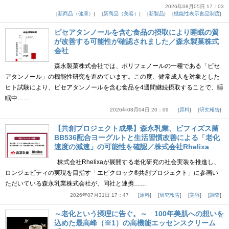
2026年08月05日 17：03
新商品（健康）
新商品（美容）
新製品
機能性表示食品制度
ピセアタンノールを含む食品の摂取により睡眠の質
が改善する可能性が確認されました／森永製菓株式
会社
森永製菓株式会社では、ポリフェノールの一種である「ピセ
アタンノール」の機能性研究を進めています。この度、健常成人を対象とした
ヒト試験により、ピセアタンノールを含む食品を4週間継続摂取することで、睡
眠中……
2026年08月04日 20：09
原料
研究報告
【共創プロジェクト成果】森永乳業、ビフィズス菌
BB536配合ヨーグルトと生活習慣改善による「老化
速度の減速」の可能性を確認／株式会社Rhelixa
株式会社Rhelixaが展開する老化研究の社会実装を推進し、
ロンジェビティの実現を目指す「エピクロック®共創プロジェクト」に参画い
ただいている森永乳業株式会社が、同社と連携……
2026年07月31日 17：47
原料
研究報告
美容
調査
～老化という摂理に告ぐ。～ 100年美肌への想いを
込めた最高峰（※1）の高機能エッセンスクリーム