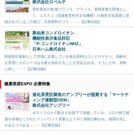
株式会社ロベルテ
香料発祥の地 南フランス・グラース。香料産業の聖地とし
て、ユネスコ（国連教育科学文化機構）の無形文化遺産に登
録されているこの地で、天然香料サプラ・・・【記事詳細】
豚由来コンドロイチン
機能性表示食品対応
「P-コンドロイチンNHZ」
日本ハム株式会社
関節対応素材として市場に定着している食品原料のコンドロイチン。高齢化
を背景にそのニーズは今後も持続することが見込まれる。そうした中、原料
に対し・・・【記事詳細】
健康美容EXPO 企業特集
進化系受託製造のアンプリーが提案する「マーケテ
ィング連動型OEM」
株式会社アンプリー
ポストコロナの動きが水面下で加速している。コロナ禍で減
速を余儀なくされたインバウンド需要もようやく規制が解かれ、復調の兆し
がみえつつある・・・【記事詳細】