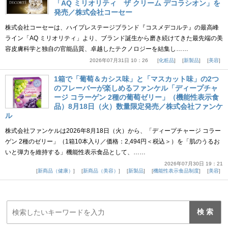
「AQ ミリオリティ ザ クリーム デコラシオン」を
発売／株式会社コーセー
株式会社コーセーは、ハイプレステージブランド『コスメデコルテ』の最高峰
ライン「AQ ミリオリティ」より、ブランド誕生から磨き続けてきた最先端の美
容皮膚科学と独自の官能品質、卓越したテクノロジーを結集し……
2026年07月31日 10：26
化粧品
新製品
美容
1箱で「葡萄＆カシス味」と「マスカット味」の2つ
のフレーバーが楽しめるファンケル「ディープチャ
ージ コラーゲン 2種の葡萄ゼリー」（機能性表示食
品）8月18日（火）数量限定発売／株式会社ファンケ
ル
株式会社ファンケルは2026年8月18日（火）から、「ディープチャージ コラー
ゲン 2種のゼリー」（1箱10本入り／価格：2,494円＜税込＞）を「肌のうるお
いと弾力を維持する」機能性表示食品として、……
2026年07月30日 19：21
新商品（健康）
新商品（美容）
新製品
機能性表示食品制度
美容