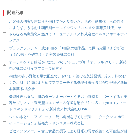
関連記事
お客様の切実な声に耳を傾けてたどり着いた、肌の「薄層化」への答え
こすらず、うるおす朝夜別オールインワン「ハルメク 薬用美肌液」が、
さらなる高機能化を遂げてリニューアル！／株式会社ハルメクホールディ
ングス
ブラックジンジャー成分6種を「1種類の標準品」で同時定量！新分析法
（RMS法）を確立！／丸善製薬株式会社
オーラルケアと腸活を1粒で。Wケアチュアブル「オラフル クリア」新発
売／株式会社イブフローラ研究所
4種類の赤い野菜と果実配合で、おいしく続ける美活習慣。冷え、脚のむ
くみ、肌、脂肪にまとめてアプローチする機能性表示食品が新登場／新日
本製薬 株式会社
機能性表示食品「肌のターンオーバーとうるおい維持をサポートする」美
容サプリメント還元型コエンザイムQ10を配合『feat. Skin cycle（フィー
ト スキンサイクル）』が新発売／株式会社Quon
シミのもと*¹ にアプローチ、硬い角層をほぐし浸透「エクイタンス ホワ
イトローション」新発売／サンスター株式会社
ピセアタンノールを含む食品の摂取により睡眠の質が改善する可能性が確