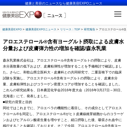
健康と美容のニュースなら健康美容EXPOニュース
健康美容EXPO
健康美容EXPOニュース
リリース：TOP
研究報告
アロエステロール®含
アロエステロール®含有ヨーグルト摂取による皮膚水
分量および皮膚弾力性の増加を確認/森永乳業
森永乳業株式会社は、アロエステロール®含有ヨーグルトの摂取により、皮膚
水分蒸散量の低下および、皮膚粘弾性が増加することを予備検討で確認しまし
た。さらに、和歌山県立医科大・皮膚科との共同研究で、二重盲検下での臨床
試験を実施し、アロエステロール®含有ヨーグルトの摂取により、皮膚水分
量、皮膚粘弾性およびコラーゲン密度スコアが増加することを確認しました。
これらの研究結果を、日本農芸化学会2016年度大会（2016年3月27日～30日、
北海道）にて、発表しました。
■研究の背景と目的
同社ではこれまでに、アロエベラの機能性に着目し、その成分としてアロエス
テロール®を同定し、アロエステロール®がヒト皮膚線維芽細胞からのコラーゲ
ンおよびヒアルロン酸産生量を増やすこと、経口摂取した後、吸収され血中に
移行することを確認しております。そこで今回、アロエステロール®含有ヨー