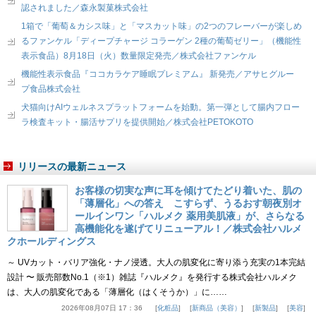
認されました／森永製菓株式会社
1箱で「葡萄＆カシス味」と「マスカット味」の2つのフレーバーが楽しめ
るファンケル「ディープチャージ コラーゲン 2種の葡萄ゼリー」（機能性
表示食品）8月18日（火）数量限定発売／株式会社ファンケル
機能性表示食品『ココカラケア睡眠プレミアム』 新発売／アサヒグルー
プ食品株式会社
犬猫向けAIウェルネスプラットフォームを始動。第一弾として腸内フロー
ラ検査キット・腸活サプリを提供開始／株式会社PETOKOTO
リリースの最新ニュース
お客様の切実な声に耳を傾けてたどり着いた、肌の
「薄層化」への答え こすらず、うるおす朝夜別オ
ールインワン「ハルメク 薬用美肌液」が、さらなる
高機能化を遂げてリニューアル！／株式会社ハルメ
クホールディングス
～ UVカット・バリア強化・ナノ浸透。大人の肌変化に寄り添う充実の1本完結
設計 〜 販売部数No.1（※1）雑誌『ハルメク』を発行する株式会社ハルメク
は、大人の肌変化である「薄層化（はくそうか）」に……
2026年08月07日 17：36
化粧品
新商品（美容）
新製品
美容