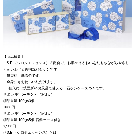
【商品概要】
・S.E.（シロタエッセンス）※配合で、お肌のうるおいをたもちながらやさし
く洗い上げる透明洗顔石ケンです
・無香料、無着色です。
・全身にもお使いいただけます。
・5個入には洗面所やお風呂で使える、石ケンケースつきです。
サボン デ ボーテ S.E.（3個入）
標準重量 100g×3個
1800円
サボン デ ボーテ S.E.（5個入）
標準重量 100g×5個 石鹸ケース付き
3,500円
※S.E.（シロタエッセンス）とは