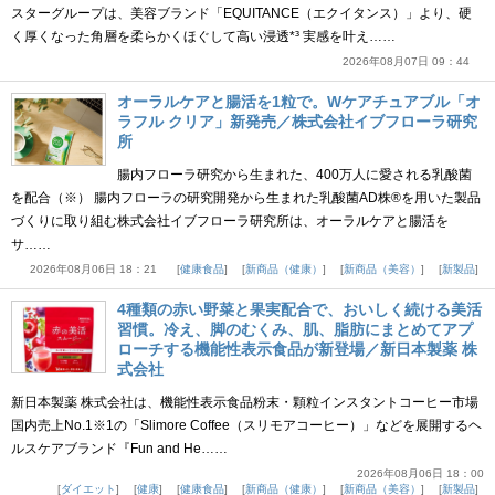
スターグループは、美容ブランド「EQUITANCE（エクイタンス）」より、硬
く厚くなった角層を柔らかくほぐして高い浸透*³ 実感を叶え……
2026年08月07日 09：44
オーラルケアと腸活を1粒で。Wケアチュアブル「オ
ラフル クリア」新発売／株式会社イブフローラ研究
所
腸内フローラ研究から生まれた、400万人に愛される乳酸菌
を配合（※） 腸内フローラの研究開発から生まれた乳酸菌AD株®を用いた製品
づくりに取り組む株式会社イブフローラ研究所は、オーラルケアと腸活を
サ……
2026年08月06日 18：21
健康食品
新商品（健康）
新商品（美容）
新製品
4種類の赤い野菜と果実配合で、おいしく続ける美活
習慣。冷え、脚のむくみ、肌、脂肪にまとめてアプ
ローチする機能性表示食品が新登場／新日本製薬 株
式会社
新日本製薬 株式会社は、機能性表示食品粉末・顆粒インスタントコーヒー市場
国内売上No.1※1の「Slimore Coffee（スリモアコーヒー）」などを展開するヘ
ルスケアブランド『Fun and He……
2026年08月06日 18：00
ダイエット
健康
健康食品
新商品（健康）
新商品（美容）
新製品