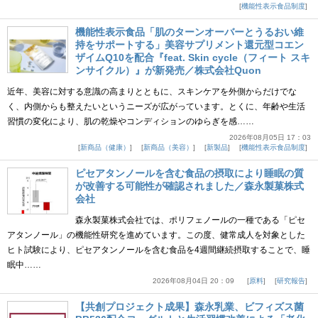
機能性表示食品制度
機能性表示食品「肌のターンオーバーとうるおい維
持をサポートする」美容サプリメント還元型コエン
ザイムQ10を配合『feat. Skin cycle（フィート スキ
ンサイクル）』が新発売／株式会社Quon
近年、美容に対する意識の高まりとともに、スキンケアを外側からだけでな
く、内側からも整えたいというニーズが広がっています。とくに、年齢や生活
習慣の変化により、肌の乾燥やコンディションのゆらぎを感……
2026年08月05日 17：03
新商品（健康）
新商品（美容）
新製品
機能性表示食品制度
ピセアタンノールを含む食品の摂取により睡眠の質
が改善する可能性が確認されました／森永製菓株式
会社
森永製菓株式会社では、ポリフェノールの一種である「ピセ
アタンノール」の機能性研究を進めています。この度、健常成人を対象とした
ヒト試験により、ピセアタンノールを含む食品を4週間継続摂取することで、睡
眠中……
2026年08月04日 20：09
原料
研究報告
【共創プロジェクト成果】森永乳業、ビフィズス菌