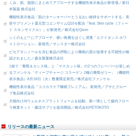
くみ、肌、脂肪にまとめてアプローチする機能性表示食品が新登場／新日
本製薬 株式会社
機能性表示食品「肌のターンオーバーとうるおい維持をサポートする」美
容サプリメント還元型コエンザイムQ10を配合『feat. Skin cycle（フィー
ト スキンサイクル）』が新発売／株式会社Quon
シミのもと*¹ にアプローチ、硬い角層をほぐし浸透「エクイタンス ホワ
イトローション」新発売／サンスター株式会社
ピセアタンノールを含む食品の摂取により睡眠の質が改善する可能性が確
認されました／森永製菓株式会社
1箱で「葡萄＆カシス味」と「マスカット味」の2つのフレーバーが楽しめ
るファンケル「ディープチャージ コラーゲン 2種の葡萄ゼリー」（機能性
表示食品）8月18日（火）数量限定発売／株式会社ファンケル
機能性表示食品『ココカラケア睡眠プレミアム』 新発売／アサヒグルー
プ食品株式会社
犬猫向けAIウェルネスプラットフォームを始動。第一弾として腸内フロー
ラ検査キット・腸活サプリを提供開始／株式会社PETOKOTO
リリースの最新ニュース