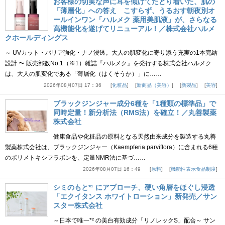
お客様の切実な声に耳を傾けてたどり着いた、肌の
「薄層化」への答え こすらず、うるおす朝夜別オ
ールインワン「ハルメク 薬用美肌液」が、さらなる
高機能化を遂げてリニューアル！／株式会社ハルメ
クホールディングス
～ UVカット・バリア強化・ナノ浸透。大人の肌変化に寄り添う充実の1本完結
設計 〜 販売部数No.1（※1）雑誌『ハルメク』を発行する株式会社ハルメク
は、大人の肌変化である「薄層化（はくそうか）」に……
2026年08月07日 17：36
化粧品
新商品（美容）
新製品
美容
ブラックジンジャー成分6種を「1種類の標準品」で
同時定量！新分析法（RMS法）を確立！／丸善製薬
株式会社
健康食品や化粧品の原料となる天然由来成分を製造する丸善
製薬株式会社は、ブラックジンジャー（Kaempferia parviflora）に含まれる6種
のポリメトキシフラボンを、定量NMR法に基づ……
2026年08月07日 16：49
原料
機能性表示食品制度
シミのもと*¹ にアプローチ、硬い角層をほぐし浸透
「エクイタンス ホワイトローション」新発売／サン
スター株式会社
～日本で唯一*² の美白有効成分「リノレックS」配合～ サン