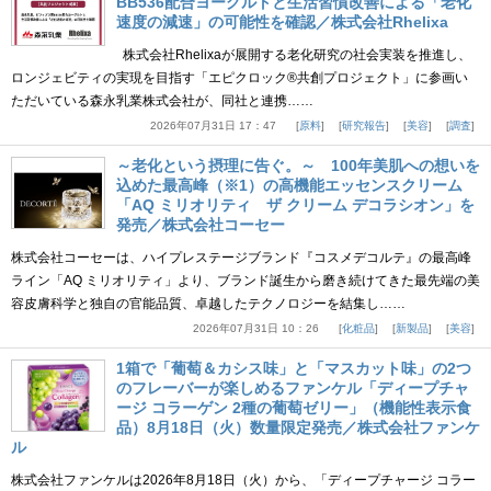
BB536配合ヨーグルトと生活習慣改善による「老化
速度の減速」の可能性を確認／株式会社Rhelixa
株式会社Rhelixaが展開する老化研究の社会実装を推進し、
ロンジェビティの実現を目指す「エピクロック®共創プロジェクト」に参画い
ただいている森永乳業株式会社が、同社と連携……
2026年07月31日 17：47
原料
研究報告
美容
調査
～老化という摂理に告ぐ。～ 100年美肌への想いを
込めた最高峰（※1）の高機能エッセンスクリーム
「AQ ミリオリティ ザ クリーム デコラシオン」を
発売／株式会社コーセー
株式会社コーセーは、ハイプレステージブランド『コスメデコルテ』の最高峰
ライン「AQ ミリオリティ」より、ブランド誕生から磨き続けてきた最先端の美
容皮膚科学と独自の官能品質、卓越したテクノロジーを結集し……
2026年07月31日 10：26
化粧品
新製品
美容
1箱で「葡萄＆カシス味」と「マスカット味」の2つ
のフレーバーが楽しめるファンケル「ディープチャ
ージ コラーゲン 2種の葡萄ゼリー」（機能性表示食
品）8月18日（火）数量限定発売／株式会社ファンケ
ル
株式会社ファンケルは2026年8月18日（火）から、「ディープチャージ コラー