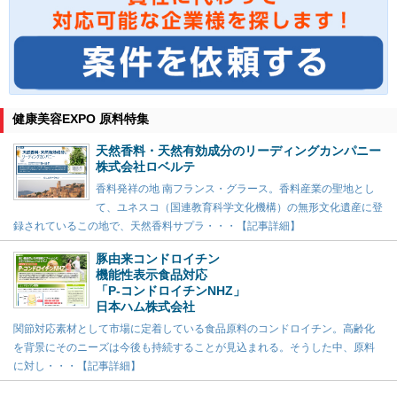
健康美容EXPO 原料特集
天然香料・天然有効成分のリーディングカンパニー
株式会社ロベルテ
香料発祥の地 南フランス・グラース。香料産業の聖地とし
て、ユネスコ（国連教育科学文化機構）の無形文化遺産に登
録されているこの地で、天然香料サプラ・・・【記事詳細】
豚由来コンドロイチン
機能性表示食品対応
「P-コンドロイチンNHZ」
日本ハム株式会社
関節対応素材として市場に定着している食品原料のコンドロイチン。高齢化
を背景にそのニーズは今後も持続することが見込まれる。そうした中、原料
に対し・・・【記事詳細】