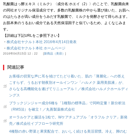
乳酸菌はっ酵エキス（ミルク）〈成分名:ホエイ（2）〉のことで、乳酸菌由来
の同社オリジナル保湿成分です。多数の乳酸菌株の中から選び抜いた、お肌へ
のはたらきが高い成分をうみだす乳酸菌で、ミルクを発酵させて得られます。
お肌本来のうるおい成分である天然保湿因子と似ているため、よくなじみま
す。
【詳細は下記URLをご参照下さい】
・
株式会社ヤクルト本社 2016年4月14日発表
・
株式会社ヤクルト本社 ホームページ
2016年04月15日 12：22
新商品（美容）
関連記事
お客様の切実な声に耳を傾けてたどり着いた、肌の「薄層化」への答え
こすらず、うるおす朝夜別オールインワン「ハルメク 薬用美肌液」が、
さらなる高機能化を遂げてリニューアル！／株式会社ハルメクホールディ
ングス
ブラックジンジャー成分6種を「1種類の標準品」で同時定量！新分析法
（RMS法）を確立！／丸善製薬株式会社
オーラルケアと腸活を1粒で。Wケアチュアブル「オラフル クリア」新発
売／株式会社イブフローラ研究所
4種類の赤い野菜と果実配合で、おいしく続ける美活習慣。冷え、脚のむ