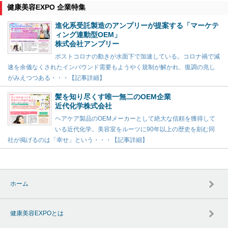
健康美容EXPO 企業特集
進化系受託製造のアンプリーが提案する「マーケテ
ィング連動型OEM」
株式会社アンプリー
ポストコロナの動きが水面下で加速している。コロナ禍で減
速を余儀なくされたインバウンド需要もようやく規制が解かれ、復調の兆し
がみえつつある・・・【記事詳細】
髪を知り尽くす唯一無二のOEM企業
近代化学株式会社
ヘアケア製品のOEMメーカーとして絶大な信頼を獲得して
いる近代化学。美容室をルーツに90年以上の歴史を刻む同
社が掲げるのは「幸せ」という・・・【記事詳細】
ホーム
健康美容EXPOとは