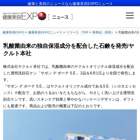
健康と美容のニュースなら健康美容EXPOニュース
健康美容EXPO
健康美容EXPOニュース
リリース：TOP
新商品（美容）
乳酸菌由来の独
乳酸菌由来の独自保湿成分を配合した石鹸を発売/ヤ
クルト本社
株式会社ヤクルト本社では、乳酸菌由来のヤクルトオリジナル保湿成分を配合
した透明洗顔石ケン「サボン デ ボーテ S.E.」2品を6月1日より全国で発売しま
す。
「サボン デ ボーテ S.E.」はヤクルトオリジナル成分であるS.E.（シロタエッセ
ンス）※配合で、お肌のうるおいをたもちながら、やさしく洗い上げる透明洗
顔石ケンです。高いスキンケア効果と華やかなパッケージデザインは、ギフト
にも最適です。商品および販売の概要は下記のとおりです。