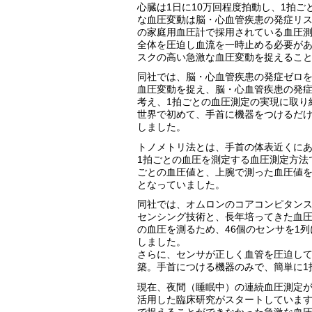
心臓は1日に10万回程度拍動し、1拍
な血圧変動は脳・心血管疾患の発症リ
の家庭用血圧計で採用されている血圧測
全体を圧迫し血流を一時止める必要が
スクの高い急激な血圧変動を捉えるこ
同社では、脳・心血管疾患の発症ゼロ
血圧変動を捉え、脳・心血管疾患の発
考え、1拍ごとの血圧測定の実現に取り
世界で初めて、手首に機器をつけるだけ
しました。
トノメトリ法とは、手首の体表近くに
1拍ごとの血圧を測定する血圧測定方法
ごとの血圧値と、上腕で測った血圧値
となっていました。
同社では、オムロンのコアコンピタンス
センシング技術と、長年培ってきた血圧
の血圧を測るため、46個のセンサを1
しました。
さらに、センサが正しく血管を圧迫し
築。手首につける機器のみで、簡単に1
現在、夜間（睡眠中）の連続血圧測定が
活用した臨床研究がスタートしています
で捉えることができなかった急激な血