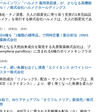
ールインワン「ハルメク 薬用美肌液」が、さらなる高機能
ル！／株式会社ハルメクホールディングス
ア強化・ナノ浸透。大人の肌変化に寄り添う充実の1本完結設
『ハルメク』を発行する株式会社ハルメクは、大人の肌変化であ
容）
新製品
美容
分6種を「1種類の標準品」で同時定量！新分析法（RMS
薬株式会社
料となる天然由来成分を製造する丸善製薬株式会社は、ブ
pferia parviflora）に含まれる6種のポリメトキシフラボ
品制度
プローチ、硬い角層をほぐし浸透「エクイタンス ホワイトロー
スター株式会社
美白有効成分「リノレックS」配合～ サンスターグループは、美
ANCE（エクイタンス）」より、硬く厚くなった角層を柔らか
1粒で。Wケアチュアブル「オラフル クリア」新発売／株式
所
生まれた、400万人に愛される乳酸菌を配合（※） 腸内フ