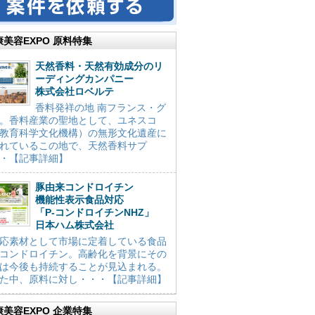
康美容EXPO 原料特集
天然香料・天然有効成分のリ
ーディングカンパニー
株式会社ロベルテ
香料発祥の地 南フランス・グ
。香料産業の聖地として、ユネスコ
教育科学文化機構）の無形文化遺産に
れているこの地で、天然香料サプ
・【記事詳細】
豚由来コンドロイチン
機能性表示食品対応
「P-コンドロイチンNHZ」
日本ハム株式会社
応素材として市場に定着している食品
コンドロイチン。高齢化を背景にその
は今後も持続することが見込まれる。
た中、原料に対し・・・【記事詳細】
康美容EXPO 企業特集