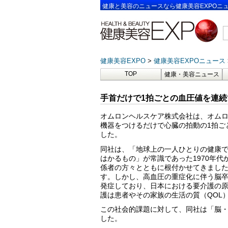
健康と美容のニュースなら健康美容EXPOニ
健康美容EXPO
健康美容EXPOニュース
TOP
健康・美容ニュース
手首だけで1拍ごとの血圧値を連続
オムロンヘルスケア株式会社は、オム
機器をつけるだけで心臓の拍動の1拍ご
した。
同社は、「地球上の一人ひとりの健康
はかるもの」が常識であった1970年
係者の方々とともに根付かせてきました
す。しかし、高血圧の重症化に伴う脳
発症しており、日本における要介護の原因
護は患者やその家族の生活の質（QOL
この社会的課題に対して、同社は「脳
した。