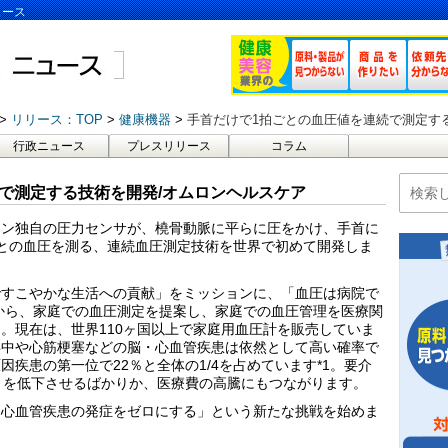
ュース
リリース：TOP
健康機器
手首だけで1拍ごとの血圧値を連続で測定す
行政ニュース
プレスリリース
コラム
で測定する技術を開発/オムロンヘルスケア
ロン独自の圧力センサが、橈骨動脈に平らに圧をかけ、手首に
との血圧を測る、連続血圧測定技術を世界で初めて開発しま
ですこやかな生活への貢献」をミッションに、「血圧は病院で
代から、家庭での血圧測定を提案し、家庭での血圧管理を医療関
。現在は、世界110ヶ国以上で家庭用血圧計を販売していま
卒中や心筋梗塞などの脳・心血管疾患は依然として高い確率で
疾患の第一位で22％と全体の1/4を占めています*1。要介
）を低下させるばかりか、医療費の高騰にもつながります。
・心血管疾患の発症をゼロにする」という新たな挑戦を始めま