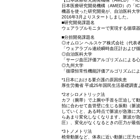
【日本医療研究開発機構（AMED）・
日本医療研究開発機構（AMED）の「
機器を使った研究開発が、自治医科大
2016年3月よりスタートしました。
■研究開発課題名
ウェアラブルモニターで実現する循環
■分担開発課題名
◎オムロン ヘルスケア株式会社（代表
「ウェアラブル連続瞬時血圧計および
◎自治医科大学
「サージ血圧評価アルゴリズムによる
◎九州大学
「循環恒常性機能評価アルゴリズムに
*1日本における要介護の原因疾患
厚生労働省 平成25年国民生活基礎調査
*2オシロメトリック法
カフ（腕帯）で上腕や手首を圧迫して動
拍に合わせて血管壁に生じる振動（脈
していくと、ある時点で脈波が急激に
らあまり変化しなくなります。脈波が
圧）、変化がなくなるときの圧力が最
*3トノメトリ法
橈骨動脈など、体表に近い動脈に圧力セ