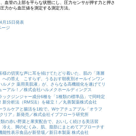
り、血管の上部を平らな状態にし、圧力センサが押す力と押さ
る圧力から血圧値を測定する測定方法。
4月15日発表
ページ
客様の切実な声に耳を傾けてたどり着いた、肌の「薄層
」への答え こすらず、うるおす朝夜別オールインワン
ハルメク 薬用美肌液」が、さらなる高機能化を遂げてリ
ューアル！／株式会社ハルメクホールディングス
ラックジンジャー成分6種を「1種類の標準品」で同時定
！新分析法（RMS法）を確立！／丸善製薬株式会社
ーラルケアと腸活を1粒で。Wケアチュアブル「オラフ
 クリア」新発売／株式会社イブフローラ研究所
種類の赤い野菜と果実配合で、おいしく続ける美活習
。冷え、脚のむくみ、肌、脂肪にまとめてアプローチす
機能性表示食品が新登場／新日本製薬 株式会社