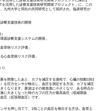
ICTを活用した診療支援技術研究開発プロジェクトに採択】
ICTを活用した診療支援技術研究開発プロジェクト」に、この
学、九州大学と同社の共同研究として採択され、臨床研究が
器診断支援技術の開発
者）
循環器診断支援システムの開発」
心血管病リスク評価」
よる心血管病リスク評価」
より
脈を閉塞したあと、カフを減圧する過程で、心臓の拍動1拍1
波）を圧力センサが検出し、血圧を測定する方法。カフを減圧
大きくなります。脈波はその後急激に小さくなり、ある時点か
急激に大きくなった時のカフの圧力が最高血圧（収縮期血
低血圧（拡張期血圧）です。
ンサを押し当てて、1拍ごとの血圧を検出する方法。血管上