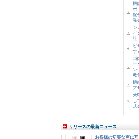
機
ポ
配
発
シ
イ
社
ピ
す
1
ー
ン
数
機
ア
犬
し
式
リリースの最新ニュース
お客様の切実な声に耳