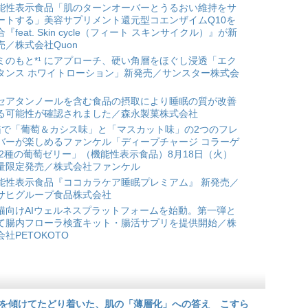
能性表示食品「肌のターンオーバーとうるおい維持をサ
ートする」美容サプリメント還元型コエンザイムQ10を
合『feat. Skin cycle（フィート スキンサイクル）』が新
売／株式会社Quon
ミのもと*¹ にアプローチ、硬い角層をほぐし浸透「エク
タンス ホワイトローション」新発売／サンスター株式会
セアタンノールを含む食品の摂取により睡眠の質が改善
る可能性が確認されました／森永製菓株式会社
箱で「葡萄＆カシス味」と「マスカット味」の2つのフレ
バーが楽しめるファンケル「ディープチャージ コラーゲ
 2種の葡萄ゼリー」（機能性表示食品）8月18日（火）
量限定発売／株式会社ファンケル
能性表示食品『ココカラケア睡眠プレミアム』 新発売／
サヒグループ食品株式会社
猫向けAIウェルネスプラットフォームを始動。第一弾と
て腸内フローラ検査キット・腸活サプリを提供開始／株
会社PETOKOTO
を傾けてたどり着いた、肌の「薄層化」への答え こすら