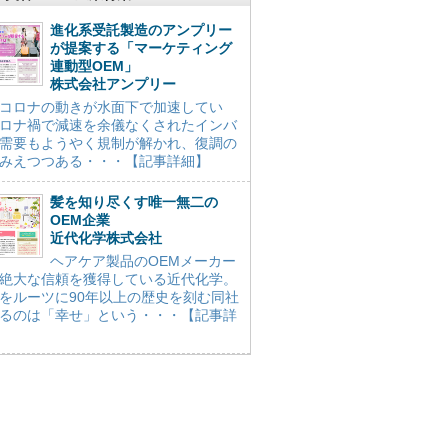
進化系受託製造のアンプリー
が提案する「マーケティング
連動型OEM」
株式会社アンプリー
コロナの動きが水面下で加速してい
ロナ禍で減速を余儀なくされたインバ
需要もようやく規制が解かれ、復調の
みえつつある・・・【記事詳細】
髪を知り尽くす唯一無二の
OEM企業
近代化学株式会社
ヘアケア製品のOEMメーカー
絶大な信頼を獲得している近代化学。
をルーツに90年以上の歴史を刻む同社
るのは「幸せ」という・・・【記事詳