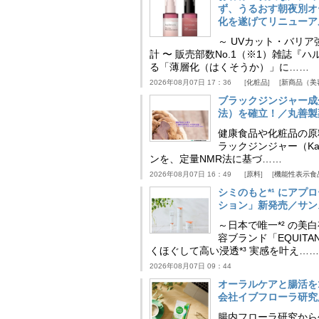
ず、うるおす朝夜別オ
化を遂げてリニューア
～ UVカット・バリ
計 〜 販売部数No.1（※1）雑誌
る「薄層化（はくそうか）」に……
2026年08月07日 17：36
化粧品
新商品（美
ブラックジンジャー成
法）を確立！／丸善製
健康食品や化粧品の原
ラックジンジャー（Kaem
ンを、定量NMR法に基づ……
2026年08月07日 16：49
原料
機能性表示食
シミのもと*¹ にア
ション」新発売／サン
～日本で唯一*² の
容ブランド「EQUIT
くほぐして高い浸透*³ 実感を叶え……
2026年08月07日 09：44
オーラルケアと腸活を
会社イブフローラ研究
腸内フローラ研究から