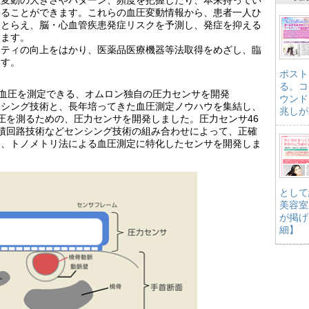
けることができます。これらの血圧変動情報から、患者一人ひ
をとらえ、脳・心血管疾患発症リスクを予測し、発症を抑える
きます。
リティの向上をはかり、医薬品医療機器等法取得をめざし、臨
ます。
ポスト
る。コ
との血圧を測定できる、オムロン独自の圧力センサを開発
ウンド
ンシング技術と、長年培ってきた血圧測定ノウハウを集結し、
兆しが
圧を測るための、圧力センサを開発しました。圧力センサ46
集積回路技術などセンシング技術の組み合わせによって、正確
す、トノメトリ法による血圧測定に特化したセンサを開発しま
として
美容室
が掲げ
細】