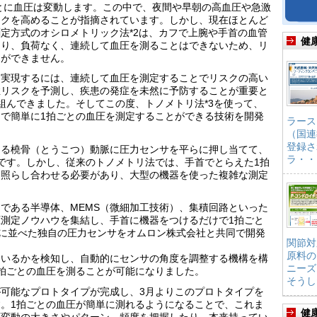
ごとに血圧は変動します。この中で、夜間や早朝の高血圧や急激
スクを高めることが指摘されています。しかし、現在ほとんど
定方式のオシロメトリック法*2は、カフで上腕や手首の血管
健
あり、負荷なく、連続して血圧を測ることはできないため、リ
とができません。
を実現するには、連続して血圧を測定することでリスクの高い
症リスクを予測し、疾患の発症を未然に予防することが重要と
組んできました。そしてこの度、トノメトリ法*3を使って、
で簡単に1拍ごとの血圧を測定することができる技術を開発
ラース
（国連
登録さ
ある橈骨（とうこつ）動脈に圧力センサを平らに押し当てて、
ラ・・
です。しかし、従来のトノメトリ法では、手首でとらえた1拍
を照らし合わせる必要があり、大型の機器を使った複雑な測定
である半導体、MEMS（微細加工技術）、集積回路といった
測定ノウハウを集結し、手首に機器をつけるだけで1拍ごと
列に並べた独自の圧力センサをオムロン株式会社と共同で開発
関節対
原料の
ているかを検知し、自動的にセンサの角度を調整する機構を構
ニーズ
拍ごとの血圧を測ることが可能になりました。
そうし
可能なプロトタイプが完成し、3月よりこのプロトタイプを
。1拍ごとの血圧が簡単に測れるようになることで、これま
健
圧変動の大きさやパターン、頻度を把握したり、本来持ってい