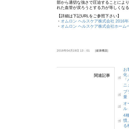
部から適切な強さで圧迫することによ
れた血管が戻ろうとする力が等しくな
【詳細は下記URLをご参照下さい】
・
オムロン ヘルスケア株式会社 2016年
・
オムロン ヘルスケア株式会社ホーム
2016年04月19日 13：01
健康機器
お
化
関連記事
「
ニ
ブ
量
オ
ル
4
慣
る