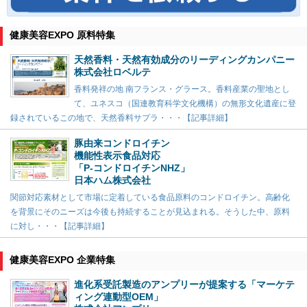
健康美容EXPO 原料特集
天然香料・天然有効成分のリーディングカンパニー
株式会社ロベルテ
香料発祥の地 南フランス・グラース。香料産業の聖地とし
て、ユネスコ（国連教育科学文化機構）の無形文化遺産に登
録されているこの地で、天然香料サプラ・・・【記事詳細】
豚由来コンドロイチン
機能性表示食品対応
「P-コンドロイチンNHZ」
日本ハム株式会社
関節対応素材として市場に定着している食品原料のコンドロイチン。高齢化
を背景にそのニーズは今後も持続することが見込まれる。そうした中、原料
に対し・・・【記事詳細】
健康美容EXPO 企業特集
進化系受託製造のアンプリーが提案する「マーケテ
ィング連動型OEM」