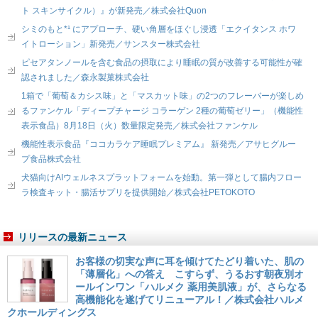
ト スキンサイクル）』が新発売／株式会社Quon
シミのもと*¹ にアプローチ、硬い角層をほぐし浸透「エクイタンス ホワ
イトローション」新発売／サンスター株式会社
ピセアタンノールを含む食品の摂取により睡眠の質が改善する可能性が確
認されました／森永製菓株式会社
1箱で「葡萄＆カシス味」と「マスカット味」の2つのフレーバーが楽しめ
るファンケル「ディープチャージ コラーゲン 2種の葡萄ゼリー」（機能性
表示食品）8月18日（火）数量限定発売／株式会社ファンケル
機能性表示食品『ココカラケア睡眠プレミアム』 新発売／アサヒグルー
プ食品株式会社
犬猫向けAIウェルネスプラットフォームを始動。第一弾として腸内フロー
ラ検査キット・腸活サプリを提供開始／株式会社PETOKOTO
リリースの最新ニュース
お客様の切実な声に耳を傾けてたどり着いた、肌の
「薄層化」への答え こすらず、うるおす朝夜別オ
ールインワン「ハルメク 薬用美肌液」が、さらなる
高機能化を遂げてリニューアル！／株式会社ハルメ
クホールディングス