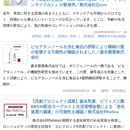
ンサイクル）』が新発売／株式会社Quon
近年、美容に対する意識の高まりとともに、スキンケアを外側からだけでな
く、内側からも整えたいというニーズが広がっています。とくに、年齢や生活
習慣の変化により、肌の乾燥やコンディションのゆらぎを感……
2026年08月05日 17：03
新商品（健康）
新商品（美容）
新製品
機能性表示食品制度
ピセアタンノールを含む食品の摂取により睡眠の質
が改善する可能性が確認されました／森永製菓株式
会社
森永製菓株式会社では、ポリフェノールの一種である「ピセ
アタンノール」の機能性研究を進めています。この度、健常成人を対象とした
ヒト試験により、ピセアタンノールを含む食品を4週間継続摂取することで、睡
眠中……
2026年08月04日 20：09
原料
研究報告
【共創プロジェクト成果】森永乳業、ビフィズス菌
BB536配合ヨーグルトと生活習慣改善による「老化
速度の減速」の可能性を確認／株式会社Rhelixa
株式会社Rhelixaが展開する老化研究の社会実装を推進し、
ロンジェビティの実現を目指す「エピクロック®共創プロジェクト」に参画い