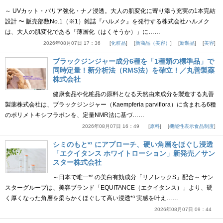
～ UVカット・バリア強化・ナノ浸透。大人の肌変化に寄り添う充実の1本完結
設計 〜 販売部数No.1（※1）雑誌『ハルメク』を発行する株式会社ハルメク
は、大人の肌変化である「薄層化（はくそうか）」に……
2026年08月07日 17：36
化粧品
新商品（美容）
新製品
美容
ブラックジンジャー成分6種を「1種類の標準品」で
同時定量！新分析法（RMS法）を確立！／丸善製薬
株式会社
健康食品や化粧品の原料となる天然由来成分を製造する丸善
製薬株式会社は、ブラックジンジャー（Kaempferia parviflora）に含まれる6種
のポリメトキシフラボンを、定量NMR法に基づ……
2026年08月07日 16：49
原料
機能性表示食品制度
シミのもと*¹ にアプローチ、硬い角層をほぐし浸透
「エクイタンス ホワイトローション」新発売／サン
スター株式会社
～日本で唯一*² の美白有効成分「リノレックS」配合～ サン
スターグループは、美容ブランド「EQUITANCE（エクイタンス）」より、硬
く厚くなった角層を柔らかくほぐして高い浸透*³ 実感を叶え……
2026年08月07日 09：44