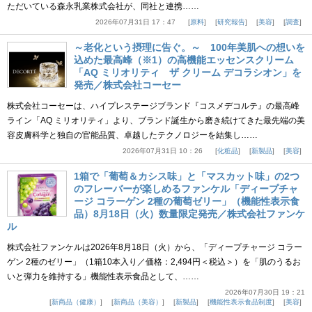
ただいている森永乳業株式会社が、同社と連携……
2026年07月31日 17：47
原料
研究報告
美容
調査
～老化という摂理に告ぐ。～ 100年美肌への想いを
込めた最高峰（※1）の高機能エッセンスクリーム
「AQ ミリオリティ ザ クリーム デコラシオン」を
発売／株式会社コーセー
株式会社コーセーは、ハイプレステージブランド『コスメデコルテ』の最高峰
ライン「AQ ミリオリティ」より、ブランド誕生から磨き続けてきた最先端の美
容皮膚科学と独自の官能品質、卓越したテクノロジーを結集し……
2026年07月31日 10：26
化粧品
新製品
美容
1箱で「葡萄＆カシス味」と「マスカット味」の2つ
のフレーバーが楽しめるファンケル「ディープチャ
ージ コラーゲン 2種の葡萄ゼリー」（機能性表示食
品）8月18日（火）数量限定発売／株式会社ファンケ
ル
株式会社ファンケルは2026年8月18日（火）から、「ディープチャージ コラー
ゲン 2種のゼリー」（1箱10本入り／価格：2,494円＜税込＞）を「肌のうるお
いと弾力を維持する」機能性表示食品として、……
2026年07月30日 19：21
新商品（健康）
新商品（美容）
新製品
機能性表示食品制度
美容