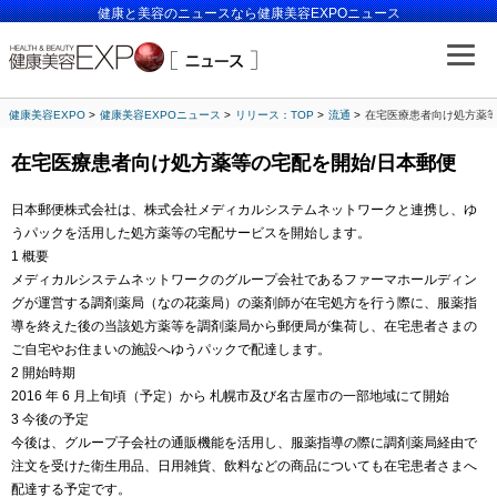
健康と美容のニュースなら健康美容EXPOニュース
健康美容EXPO
健康美容EXPOニュース
リリース：TOP
流通
在宅医療患者向け処方薬等
在宅医療患者向け処方薬等の宅配を開始/日本郵便
日本郵便株式会社は、株式会社メディカルシステムネットワークと連携し、ゆ
うパックを活用した処方薬等の宅配サービスを開始します。
1 概要
メディカルシステムネットワークのグループ会社であるファーマホールディン
グが運営する調剤薬局（なの花薬局）の薬剤師が在宅処方を行う際に、服薬指
導を終えた後の当該処方薬等を調剤薬局から郵便局が集荷し、在宅患者さまの
ご自宅やお住まいの施設へゆうパックで配達します。
2 開始時期
2016 年 6 月上旬頃（予定）から 札幌市及び名古屋市の一部地域にて開始
3 今後の予定
今後は、グループ子会社の通販機能を活用し、服薬指導の際に調剤薬局経由で
注文を受けた衛生用品、日用雑貨、飲料などの商品についても在宅患者さまへ
配達する予定です。