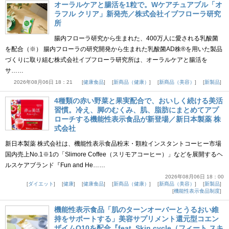
オーラルケアと腸活を1粒で。Wケアチュアブル「オ
ラフル クリア」新発売／株式会社イブフローラ研究
所
腸内フローラ研究から生まれた、400万人に愛される乳酸菌
を配合（※） 腸内フローラの研究開発から生まれた乳酸菌AD株®を用いた製品
づくりに取り組む株式会社イブフローラ研究所は、オーラルケアと腸活を
サ……
2026年08月06日 18：21
健康食品
新商品（健康）
新商品（美容）
新製品
4種類の赤い野菜と果実配合で、おいしく続ける美活
習慣。冷え、脚のむくみ、肌、脂肪にまとめてアプ
ローチする機能性表示食品が新登場／新日本製薬 株
式会社
新日本製薬 株式会社は、機能性表示食品粉末・顆粒インスタントコーヒー市場
国内売上No.1※1の「Slimore Coffee（スリモアコーヒー）」などを展開するヘ
ルスケアブランド『Fun and He……
2026年08月06日 18：00
ダイエット
健康
健康食品
新商品（健康）
新商品（美容）
新製品
機能性表示食品制度
機能性表示食品「肌のターンオーバーとうるおい維
持をサポートする」美容サプリメント還元型コエン
ザイムQ10を配合『feat. Skin cycle（フィート スキ