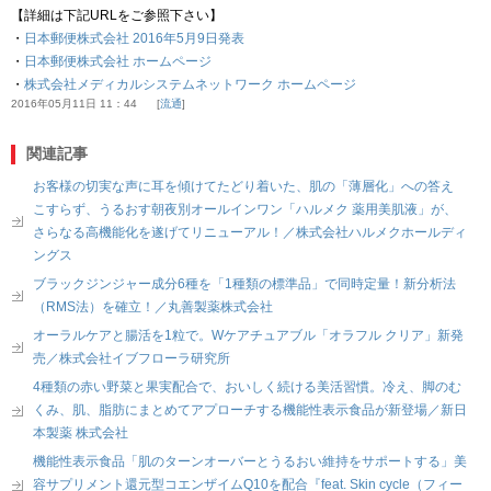
【詳細は下記URLをご参照下さい】
・
日本郵便株式会社 2016年5月9日発表
・
日本郵便株式会社 ホームページ
・
株式会社メディカルシステムネットワーク ホームページ
2016年05月11日 11：44
流通
関連記事
お客様の切実な声に耳を傾けてたどり着いた、肌の「薄層化」への答え
こすらず、うるおす朝夜別オールインワン「ハルメク 薬用美肌液」が、
さらなる高機能化を遂げてリニューアル！／株式会社ハルメクホールディ
ングス
ブラックジンジャー成分6種を「1種類の標準品」で同時定量！新分析法
（RMS法）を確立！／丸善製薬株式会社
オーラルケアと腸活を1粒で。Wケアチュアブル「オラフル クリア」新発
売／株式会社イブフローラ研究所
4種類の赤い野菜と果実配合で、おいしく続ける美活習慣。冷え、脚のむ
くみ、肌、脂肪にまとめてアプローチする機能性表示食品が新登場／新日
本製薬 株式会社
機能性表示食品「肌のターンオーバーとうるおい維持をサポートする」美
容サプリメント還元型コエンザイムQ10を配合『feat. Skin cycle（フィー