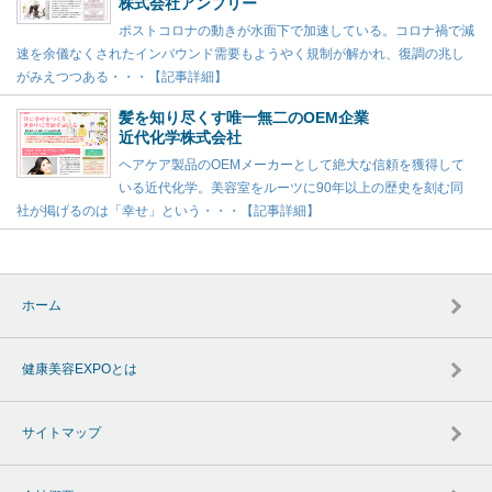
株式会社アンプリー
ポストコロナの動きが水面下で加速している。コロナ禍で減
速を余儀なくされたインバウンド需要もようやく規制が解かれ、復調の兆し
がみえつつある・・・【記事詳細】
髪を知り尽くす唯一無二のOEM企業
近代化学株式会社
ヘアケア製品のOEMメーカーとして絶大な信頼を獲得して
いる近代化学。美容室をルーツに90年以上の歴史を刻む同
社が掲げるのは「幸せ」という・・・【記事詳細】
ホーム
健康美容EXPOとは
サイトマップ