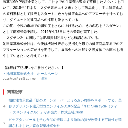
医薬品GMP認証企業として、これまでの生薬類の製造で蓄積したノウハウを用
いて、2015年4月より「スダチ果皮エキス末」として製品化し、主に健康食品
の原料素材として販売をスタート。色々な健康食品へのアプローチを行ってお
り、ダイエット関連商品への採用も決まっている。
この度、今後の市場での認知度をさらに上げるため、その名称を「スダチン」
として商標登録申請し、2016年4月8日にその登録が完了した。
「スダチン®」に関しては肥満抑制効果なども確認されている。
池田薬草株式会社は、今後は機能性表示も見据えた形での健康商品業界でのア
プリケーションの広がりを期待して、展示会への出展や各種媒体での露出を増
やしていきたいと考えている。
【詳細は下記URLをご参照ください。】
・池田薬草株式会社 ホームページ
2016年05月16日 19：09
原料
関連記事
機能性表示食品「肌のターンオーバーとうるおい維持をサポートする」美
容サプリメント還元型コエンザイムQ10を配合『feat. Skin cycle（フィー
ト スキンサイクル）』が新発売／株式会社Quon
ピセアタンノールを含む食品の摂取により睡眠の質が改善する可能性が確
認されました／森永製菓株式会社