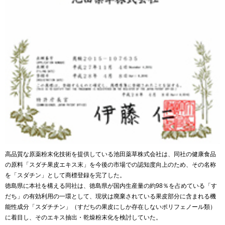
高品質な原薬粉末化技術を提供している池田薬草株式会社は、同社の健康食品
の原料「スダチ果皮エキス末」を今後の市場での認知度向上のため、その名称
を「スダチン」として商標登録を完了した。
徳島県に本社を構える同社は、徳島県が国内生産量の約98％を占めている「す
だち」の有効利用の一環として、現状は廃棄されている果皮部分に含まれる機
能性成分「スダチチン」（すだちの果皮にしか存在しないポリフェノール類）
に着目し、そのエキス抽出・乾燥粉末化を検討していた。