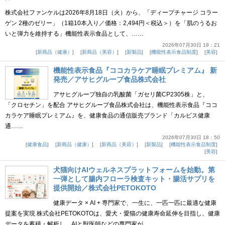
株式会社ファンケルは2026年8月18日（火）から、「ディープチャージ コラー
ゲン 2種のゼリー」（1箱10本入り／価格：2,494円＜税込＞）を「肌のうるお
いと弾力を維持する」機能性表示食品として、……
2026年07月30日 19：21
新商品（健康）
新商品（美容）
新製品
機能性表示食品制度
美容
機能性表示食品『ココカラケア睡眠プレミアム』 新
発売／アサヒグループ食品株式会社
アサヒグループ独自の乳酸菌「ガセリ菌CP2305株」と、
「クロセチン」を配合 アサヒグループ食品株式会社は、機能性表示食品『ココ
カラケア睡眠プレミアム』を、健康食品の通信販売ブランド「カルピス健康
通……
2026年07月30日 18：50
健康食品
新商品（健康）
新商品（美容）
新製品
機能性表示食品制度
美容
犬猫向けAIウェルネスプラットフォームを始動。第
一弾として腸内フローラ検査キット・腸活サプリを
提供開始／株式会社PETOKOTO
健康データ × AI + 専門家で、一生に、一匹一匹に最適な健康
提案を実現 株式会社PETOKOTOは、愛犬・愛猫の健康寿命延伸を目指し、健康
データを蓄積・解析し、AIと獣医師などの専門家が……