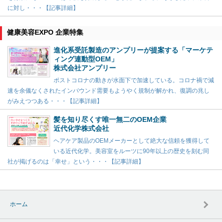
に対し・・・【記事詳細】
健康美容EXPO 企業特集
進化系受託製造のアンプリーが提案する「マーケテ
ィング連動型OEM」
株式会社アンプリー
ポストコロナの動きが水面下で加速している。コロナ禍で減
速を余儀なくされたインバウンド需要もようやく規制が解かれ、復調の兆し
がみえつつある・・・【記事詳細】
髪を知り尽くす唯一無二のOEM企業
近代化学株式会社
ヘアケア製品のOEMメーカーとして絶大な信頼を獲得して
いる近代化学。美容室をルーツに90年以上の歴史を刻む同
社が掲げるのは「幸せ」という・・・【記事詳細】
ホーム