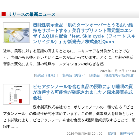
リリースの最新ニュース
機能性表示食品「肌のターンオーバーとうるおい維
持をサポートする」美容サプリメント還元型コエン
ザイムQ10を配合『feat. Skin cycle（フィート スキ
ンサイクル）』が新発売／株式会社Quon
近年、美容に対する意識の高まりとともに、スキンケアを外側からだけでな
く、内側からも整えたいというニーズが広がっています。とくに、年齢や生活
習慣の変化により、肌の乾燥やコンディションのゆらぎを感……
2026年08月05日 17：03
新商品（健康）
新商品（美容）
新製品
機能性表示食品制度
ピセアタンノールを含む食品の摂取により睡眠の質
が改善する可能性が確認されました／森永製菓株式
会社
森永製菓株式会社では、ポリフェノールの一種である「ピセ
アタンノール」の機能性研究を進めています。この度、健常成人を対象とした
ヒト試験により、ピセアタンノールを含む食品を4週間継続摂取することで、睡
眠中……
2026年08月04日 20：09
原料
研究報告