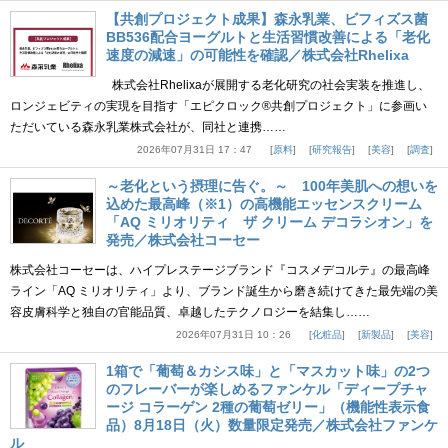
【共創プロジェクト成果】森永乳業、ビフィズス菌
BB536配合ヨーグルトと生活習慣改善による「老化
速度の減速」の可能性を確認／株式会社Rhelixa
株式会社Rhelixaが展開する老化研究の社会実装を推進し、
ロンジェビティの実現を目指す「エピクロック®共創プロジェクト」に参画い
ただいている森永乳業株式会社が、同社と連携……
2026年07月31日 17：47
原料
研究報告
美容
調査
～老化という摂理に告ぐ。～ 100年美肌への想いを
込めた最高峰（※1）の高機能エッセンスクリーム
「AQ ミリオリティ ザ クリーム デコラシオン」を
発売／株式会社コーセー
株式会社コーセーは、ハイプレステージブランド『コスメデコルテ』の最高峰
ライン「AQ ミリオリティ」より、ブランド誕生から磨き続けてきた最先端の美
容皮膚科学と独自の官能品質、卓越したテクノロジーを結集し……
2026年07月31日 10：26
化粧品
新製品
美容
1箱で「葡萄＆カシス味」と「マスカット味」の2つ
のフレーバーが楽しめるファンケル「ディープチャ
ージ コラーゲン 2種の葡萄ゼリー」（機能性表示食
品）8月18日（火）数量限定発売／株式会社ファンケ
ル