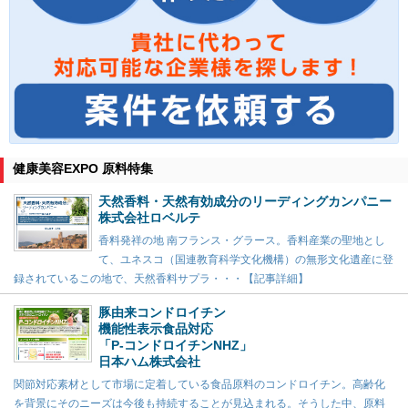
健康美容EXPO 原料特集
天然香料・天然有効成分のリーディングカンパニー
株式会社ロベルテ
香料発祥の地 南フランス・グラース。香料産業の聖地とし
て、ユネスコ（国連教育科学文化機構）の無形文化遺産に登
録されているこの地で、天然香料サプラ・・・【記事詳細】
豚由来コンドロイチン
機能性表示食品対応
「P-コンドロイチンNHZ」
日本ハム株式会社
関節対応素材として市場に定着している食品原料のコンドロイチン。高齢化
を背景にそのニーズは今後も持続することが見込まれる。そうした中、原料