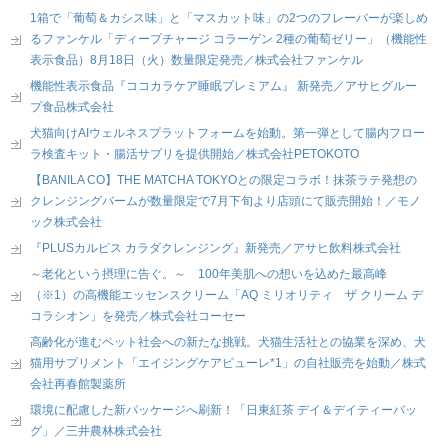
1箱で「葡萄＆カシス味」と「マスカット味」の2つのフレーバーが楽しめ
るファンケル「ディープチャージ コラーゲン 2種の葡萄ゼリー」（機能性
表示食品）8月18日（火）数量限定発売／株式会社ファンケル
機能性表示食品『ココカラケア睡眠プレミアム』 新発売／アサヒグルー
プ食品株式会社
犬猫向けAIウェルネスプラットフォームを始動。第一弾として腸内フロー
ラ検査キット・腸活サプリを提供開始／株式会社PETOKOTO
【BANILA CO】THE MATCHA TOKYOとの限定コラボ！抹茶ラテ発想の
クレンジングバームが数量限定で7月下旬より店頭にて販売開始！／モノ
ック株式会社
『PLUSカルピス カラダクレンジング』新発売／アサヒ飲料株式会社
～老化という摂理に告ぐ。～ 100年美肌への想いを込めた最高峰
（※1）の高機能エッセンスクリーム「AQ ミリオリティ ザ クリーム デ
コラシオン」を発売／株式会社コーセー
高齢化が進むペット社会への新たな挑戦。犬猫生活社との協業を深め、犬
猫用サプリメント「エイジングケアピューレ*1」の自社販売を始動／株式
会社再春館製薬所
環境に配慮した新パッケージへ刷新！「日東紅茶 デイ＆デイティーバッ
グ」／三井農林株式会社