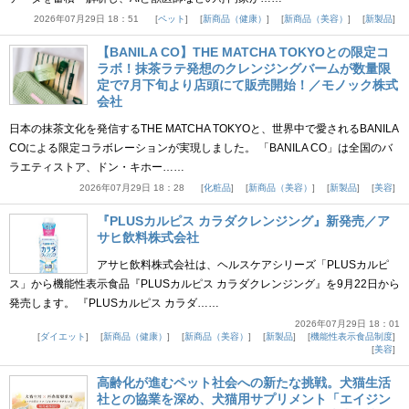
2026年07月29日 18：51
ペット
新商品（健康）
新商品（美容）
新製品
【BANILA CO】THE MATCHA TOKYOとの限定コ
ラボ！抹茶ラテ発想のクレンジングバームが数量限
定で7月下旬より店頭にて販売開始！／モノック株式
会社
日本の抹茶文化を発信するTHE MATCHA TOKYOと、世界中で愛されるBANILA
COによる限定コラボレーションが実現しました。 「BANILA CO」は全国のバ
ラエティストア、ドン・キホー……
2026年07月29日 18：28
化粧品
新商品（美容）
新製品
美容
『PLUSカルピス カラダクレンジング』新発売／ア
サヒ飲料株式会社
アサヒ飲料株式会社は、ヘルスケアシリーズ「PLUSカルピ
ス」から機能性表示食品『PLUSカルピス カラダクレンジング』を9月22日から
発売します。 『PLUSカルピス カラダ……
2026年07月29日 18：01
ダイエット
新商品（健康）
新商品（美容）
新製品
機能性表示食品制度
美容
高齢化が進むペット社会への新たな挑戦。犬猫生活
社との協業を深め、犬猫用サプリメント「エイジン