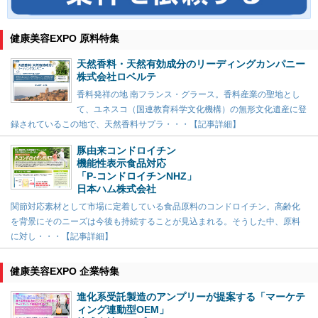
健康美容EXPO 原料特集
天然香料・天然有効成分のリーディングカンパニー
株式会社ロベルテ
香料発祥の地 南フランス・グラース。香料産業の聖地とし
て、ユネスコ（国連教育科学文化機構）の無形文化遺産に登
録されているこの地で、天然香料サプラ・・・【記事詳細】
豚由来コンドロイチン
機能性表示食品対応
「P-コンドロイチンNHZ」
日本ハム株式会社
関節対応素材として市場に定着している食品原料のコンドロイチン。高齢化
を背景にそのニーズは今後も持続することが見込まれる。そうした中、原料
に対し・・・【記事詳細】
健康美容EXPO 企業特集
進化系受託製造のアンプリーが提案する「マーケテ
ィング連動型OEM」