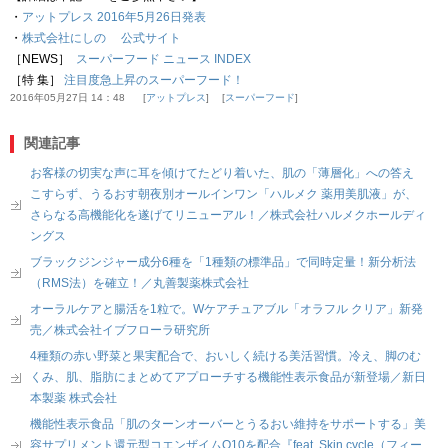
・
アットプレス 2016年5月26日発表
・
株式会社にしの 公式サイト
［NEWS］
スーパーフード ニュース INDEX
［特 集］
注目度急上昇のスーパーフード！
2016年05月27日 14：48
アットプレス
スーパーフード
関連記事
お客様の切実な声に耳を傾けてたどり着いた、肌の「薄層化」への答え
こすらず、うるおす朝夜別オールインワン「ハルメク 薬用美肌液」が、
さらなる高機能化を遂げてリニューアル！／株式会社ハルメクホールディ
ングス
ブラックジンジャー成分6種を「1種類の標準品」で同時定量！新分析法
（RMS法）を確立！／丸善製薬株式会社
オーラルケアと腸活を1粒で。Wケアチュアブル「オラフル クリア」新発
売／株式会社イブフローラ研究所
4種類の赤い野菜と果実配合で、おいしく続ける美活習慣。冷え、脚のむ
くみ、肌、脂肪にまとめてアプローチする機能性表示食品が新登場／新日
本製薬 株式会社
機能性表示食品「肌のターンオーバーとうるおい維持をサポートする」美
容サプリメント還元型コエンザイムQ10を配合『feat. Skin cycle（フィー