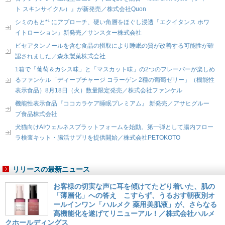
ト スキンサイクル）』が新発売／株式会社Quon
シミのもと*¹ にアプローチ、硬い角層をほぐし浸透「エクイタンス ホワ
イトローション」新発売／サンスター株式会社
ピセアタンノールを含む食品の摂取により睡眠の質が改善する可能性が確
認されました／森永製菓株式会社
1箱で「葡萄＆カシス味」と「マスカット味」の2つのフレーバーが楽しめ
るファンケル「ディープチャージ コラーゲン 2種の葡萄ゼリー」（機能性
表示食品）8月18日（火）数量限定発売／株式会社ファンケル
機能性表示食品『ココカラケア睡眠プレミアム』 新発売／アサヒグルー
プ食品株式会社
犬猫向けAIウェルネスプラットフォームを始動。第一弾として腸内フロー
ラ検査キット・腸活サプリを提供開始／株式会社PETOKOTO
リリースの最新ニュース
お客様の切実な声に耳を傾けてたどり着いた、肌の
「薄層化」への答え こすらず、うるおす朝夜別オ
ールインワン「ハルメク 薬用美肌液」が、さらなる
高機能化を遂げてリニューアル！／株式会社ハルメ
クホールディングス