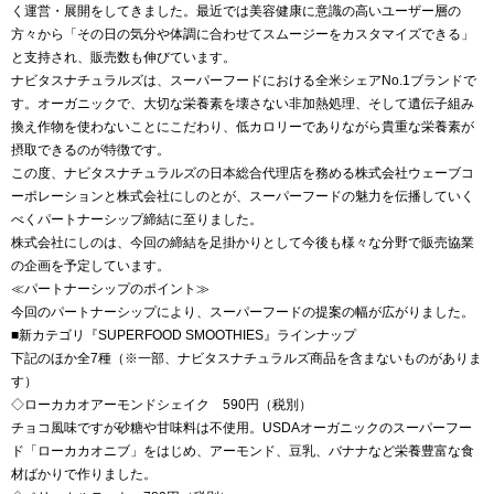
く運営・展開をしてきました。最近では美容健康に意識の高いユーザー層の
方々から「その日の気分や体調に合わせてスムージーをカスタマイズできる」
と支持され、販売数も伸びています。
ナビタスナチュラルズは、スーパーフードにおける全米シェアNo.1ブランドで
す。オーガニックで、大切な栄養素を壊さない非加熱処理、そして遺伝子組み
換え作物を使わないことにこだわり、低カロリーでありながら貴重な栄養素が
摂取できるのが特徴です。
この度、ナビタスナチュラルズの日本総合代理店を務める株式会社ウェーブコ
ーポレーションと株式会社にしのとが、スーパーフードの魅力を伝播していく
べくパートナーシップ締結に至りました。
株式会社にしのは、今回の締結を足掛かりとして今後も様々な分野で販売協業
の企画を予定しています。
≪パートナーシップのポイント≫
今回のパートナーシップにより、スーパーフードの提案の幅が広がりました。
■新カテゴリ『SUPERFOOD SMOOTHIES』ラインナップ
下記のほか全7種（※一部、ナビタスナチュラルズ商品を含まないものがありま
す）
◇ローカカオアーモンドシェイク 590円（税別）
チョコ風味ですが砂糖や甘味料は不使用。USDAオーガニックのスーパーフー
ド「ローカカオニブ」をはじめ、アーモンド、豆乳、バナナなど栄養豊富な食
材ばかりで作りました。