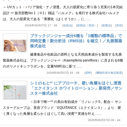
～ UVカット・バリア強化・ナノ浸透。大人の肌変化に寄り添う充実の1本完結
設計 〜 販売部数No.1（※1）雑誌『ハルメク』を発行する株式会社ハルメク
は、大人の肌変化である「薄層化（はくそうか）」に……
2026年08月07日 17：36
化粧品
新商品（美容）
新製品
美容
ブラックジンジャー成分6種を「1種類の標準品」で
同時定量！新分析法（RMS法）を確立！／丸善製薬
株式会社
健康食品や化粧品の原料となる天然由来成分を製造する丸善
製薬株式会社は、ブラックジンジャー（Kaempferia parviflora）に含まれる6種
のポリメトキシフラボンを、定量NMR法に基づ……
2026年08月07日 16：49
原料
機能性表示食品制度
シミのもと*¹ にアプローチ、硬い角層をほぐし浸透
「エクイタンス ホワイトローション」新発売／サン
スター株式会社
～日本で唯一*² の美白有効成分「リノレックS」配合～ サン
スターグループは、美容ブランド「EQUITANCE（エクイタンス）」より、硬
く厚くなった角層を柔らかくほぐして高い浸透*³ 実感を叶え……
2026年08月07日 09：44