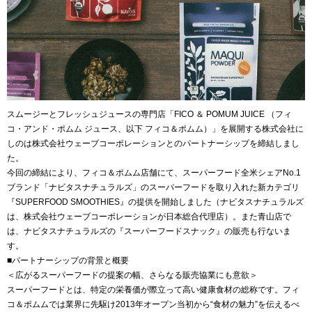
スムージーとフレッシュジュースの専門店「FICO ＆ POMUM JUICE （フィ
コ・アンド・ポムム ジュース、以下 フィコ＆ポムム）」を展開する株式会社に
しのは株式会社ウェーブコーポレーションとのパートナーシップを締結しまし
た。
今回の締結により、フィコ＆ポムム店舗にて、スーパーフード全米シェアNo.1
ブランド「ナビタスナチュラルズ」のスーパーフードを取り入れた新カテゴリ
『SUPERFOOD SMOOTHIES』の提供を開始しました（ナビタスナチュラルズ
は、株式会社ウェーブコーポレーションが日本総合代理店）。また青山店で
は、ナビタスナチュラルズの『スーパーフードスナック』の販売も行ないま
す。
■パートナーシップの背景と概要
＜広がるスーパーフードの提案の幅、さらなる販売協業にも意欲＞
スーパーフードとは、特定の栄養価が際立って高い健康食材の総称です。フィ
コ＆ポムムでは業界に先駆け2013年オープン当初から“食材の魅力”を伝えるべ