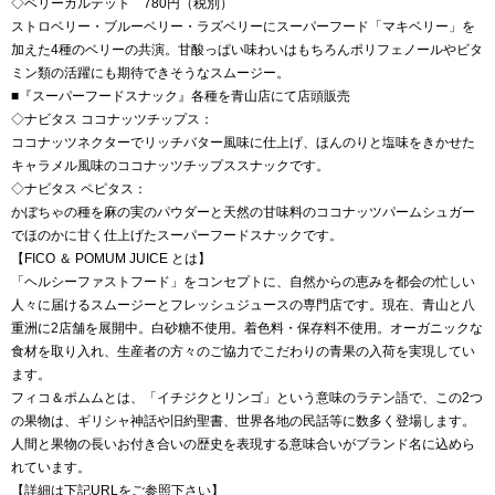
◇ベリーカルテット 780円（税別）
ストロベリー・ブルーベリー・ラズベリーにスーパーフード「マキベリー」を
加えた4種のベリーの共演。甘酸っぱい味わいはもちろんポリフェノールやビタ
ミン類の活躍にも期待できそうなスムージー。
■『スーパーフードスナック』各種を青山店にて店頭販売
◇ナビタス ココナッツチップス：
ココナッツネクターでリッチバター風味に仕上げ、ほんのりと塩味をきかせた
キャラメル風味のココナッツチップススナックです。
◇ナビタス ペピタス：
かぼちゃの種を麻の実のパウダーと天然の甘味料のココナッツパームシュガー
でほのかに甘く仕上げたスーパーフードスナックです。
【FICO ＆ POMUM JUICE とは】
「ヘルシーファストフード」をコンセプトに、自然からの恵みを都会の忙しい
人々に届けるスムージーとフレッシュジュースの専門店です。現在、青山と八
重洲に2店舗を展開中。白砂糖不使用。着色料・保存料不使用。オーガニックな
食材を取り入れ、生産者の方々のご協力でこだわりの青果の入荷を実現してい
ます。
フィコ＆ポムムとは、「イチジクとリンゴ」という意味のラテン語で、この2つ
の果物は、ギリシャ神話や旧約聖書、世界各地の民話等に数多く登場します。
人間と果物の長いお付き合いの歴史を表現する意味合いがブランド名に込めら
れています。
【詳細は下記URLをご参照下さい】