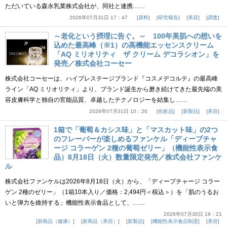
ただいている森永乳業株式会社が、同社と連携……
2026年07月31日 17：47
原料
研究報告
美容
調査
～老化という摂理に告ぐ。～ 100年美肌への想いを
込めた最高峰（※1）の高機能エッセンスクリーム
「AQ ミリオリティ ザ クリーム デコラシオン」を
発売／株式会社コーセー
株式会社コーセーは、ハイプレステージブランド『コスメデコルテ』の最高峰
ライン「AQ ミリオリティ」より、ブランド誕生から磨き続けてきた最先端の美
容皮膚科学と独自の官能品質、卓越したテクノロジーを結集し……
2026年07月31日 10：26
化粧品
新製品
美容
1箱で「葡萄＆カシス味」と「マスカット味」の2つ
のフレーバーが楽しめるファンケル「ディープチャ
ージ コラーゲン 2種の葡萄ゼリー」（機能性表示食
品）8月18日（火）数量限定発売／株式会社ファンケ
ル
株式会社ファンケルは2026年8月18日（火）から、「ディープチャージ コラー
ゲン 2種のゼリー」（1箱10本入り／価格：2,494円＜税込＞）を「肌のうるお
いと弾力を維持する」機能性表示食品として、……
2026年07月30日 19：21
新商品（健康）
新商品（美容）
新製品
機能性表示食品制度
美容