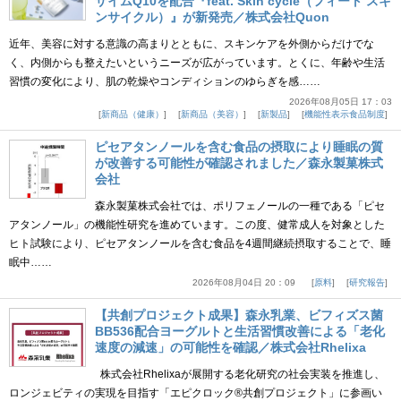
ザイムQ10を配合『feat. Skin cycle（フィート スキ
ンサイクル）』が新発売／株式会社Quon
近年、美容に対する意識の高まりとともに、スキンケアを外側からだけでな
く、内側からも整えたいというニーズが広がっています。とくに、年齢や生活
習慣の変化により、肌の乾燥やコンディションのゆらぎを感……
2026年08月05日 17：03
新商品（健康）
新商品（美容）
新製品
機能性表示食品制度
ピセアタンノールを含む食品の摂取により睡眠の質
が改善する可能性が確認されました／森永製菓株式
会社
森永製菓株式会社では、ポリフェノールの一種である「ピセ
アタンノール」の機能性研究を進めています。この度、健常成人を対象とした
ヒト試験により、ピセアタンノールを含む食品を4週間継続摂取することで、睡
眠中……
2026年08月04日 20：09
原料
研究報告
【共創プロジェクト成果】森永乳業、ビフィズス菌
BB536配合ヨーグルトと生活習慣改善による「老化
速度の減速」の可能性を確認／株式会社Rhelixa
株式会社Rhelixaが展開する老化研究の社会実装を推進し、
ロンジェビティの実現を目指す「エピクロック®共創プロジェクト」に参画い