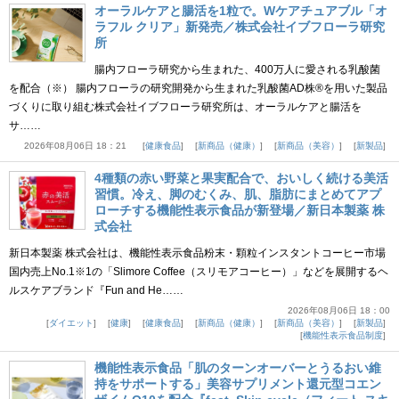
オーラルケアと腸活を1粒で。Wケアチュアブル「オ
ラフル クリア」新発売／株式会社イブフローラ研究
所
腸内フローラ研究から生まれた、400万人に愛される乳酸菌
を配合（※） 腸内フローラの研究開発から生まれた乳酸菌AD株®を用いた製品
づくりに取り組む株式会社イブフローラ研究所は、オーラルケアと腸活を
サ……
2026年08月06日 18：21
健康食品
新商品（健康）
新商品（美容）
新製品
4種類の赤い野菜と果実配合で、おいしく続ける美活
習慣。冷え、脚のむくみ、肌、脂肪にまとめてアプ
ローチする機能性表示食品が新登場／新日本製薬 株
式会社
新日本製薬 株式会社は、機能性表示食品粉末・顆粒インスタントコーヒー市場
国内売上No.1※1の「Slimore Coffee（スリモアコーヒー）」などを展開するヘ
ルスケアブランド『Fun and He……
2026年08月06日 18：00
ダイエット
健康
健康食品
新商品（健康）
新商品（美容）
新製品
機能性表示食品制度
機能性表示食品「肌のターンオーバーとうるおい維
持をサポートする」美容サプリメント還元型コエン