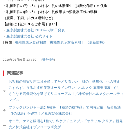
・乳糖耐性の高い人における牛乳の水素産生（抗酸化作用）の促進
・乳糖耐性の低い人における牛乳飲用後の消化器症状の緩和
（腹満、下痢、排ガス過剰など）
【詳細は下記URLをご参照下さい】
・
森永製菓株式会社 2016年6月8日発表
・
森永製菓株式会社 公式サイト
[ 特 集 ]
機能性表示食品制度［機能性表示対応素材］ 《更新随時》
2016年06月08日 13：50
研究報告
関連記事
お客様の切実な声に耳を傾けてたどり着いた、肌の「薄層化」への答え
こすらず、うるおす朝夜別オールインワン「ハルメク 薬用美肌液」が、
さらなる高機能化を遂げてリニューアル！／株式会社ハルメクホールディ
ングス
ブラックジンジャー成分6種を「1種類の標準品」で同時定量！新分析法
（RMS法）を確立！／丸善製薬株式会社
オーラルケアと腸活を1粒で。Wケアチュアブル「オラフル クリア」新発
売／株式会社イブフローラ研究所