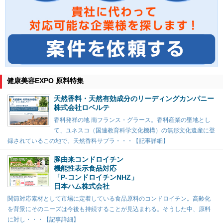
健康美容EXPO 原料特集
天然香料・天然有効成分のリーディングカンパニー
株式会社ロベルテ
香料発祥の地 南フランス・グラース。香料産業の聖地とし
て、ユネスコ（国連教育科学文化機構）の無形文化遺産に登
録されているこの地で、天然香料サプラ・・・【記事詳細】
豚由来コンドロイチン
機能性表示食品対応
「P-コンドロイチンNHZ」
日本ハム株式会社
関節対応素材として市場に定着している食品原料のコンドロイチン。高齢化
を背景にそのニーズは今後も持続することが見込まれる。そうした中、原料
に対し・・・【記事詳細】