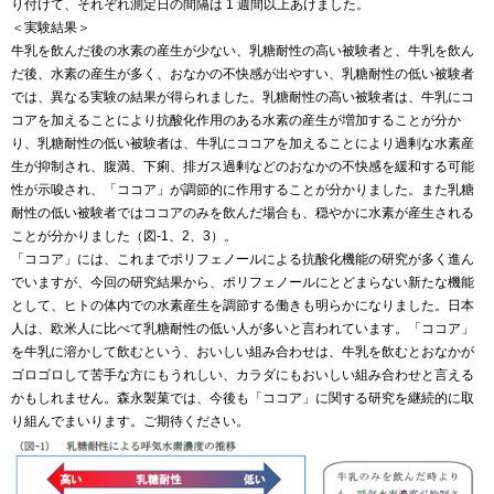
り付けて、それぞれ測定日の間隔は 1 週間以上あけました。
＜実験結果＞
牛乳を飲んだ後の水素の産生が少ない、乳糖耐性の高い被験者と、牛乳を飲ん
だ後、水素の産生が多く、おなかの不快感が出やすい、乳糖耐性の低い被験者
では、異なる実験の結果が得られました。乳糖耐性の高い被験者は、牛乳にコ
コアを加えることにより抗酸化作用のある水素の産生が増加することが分か
り、乳糖耐性の低い被験者は、牛乳にココアを加えることにより過剰な水素産
生が抑制され、腹満、下痢、排ガス過剰などのおなかの不快感を緩和する可能
性が示唆され、「ココア」が調節的に作用することが分かりました。また乳糖
耐性の低い被験者ではココアのみを飲んだ場合も、穏やかに水素が産生される
ことが分かりました（図-1、2、3）。
「ココア」には、これまでポリフェノールによる抗酸化機能の研究が多く進ん
でいますが、今回の研究結果から、ポリフェノールにとどまらない新たな機能
として、ヒトの体内での水素産生を調節する働きも明らかになりました。日本
人は、欧米人に比べて乳糖耐性の低い人が多いと言われています。「ココア」
を牛乳に溶かして飲むという、おいしい組み合わせは、牛乳を飲むとおなかが
ゴロゴロして苦手な方にもうれしい、カラダにもおいしい組み合わせと言える
かもしれません。森永製菓では、今後も「ココア」に関する研究を継続的に取
り組んでまいります。ご期待ください。