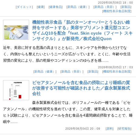
2026年08月06日 18：00
ダイエット
健康
健康食品
新商品（健康）
新商品（美容）
新製品
機能性表示食品制度
機能性表示食品「肌のターンオーバーとうるおい維
持をサポートする」美容サプリメント還元型コエン
ザイムQ10を配合『feat. Skin cycle（フィート スキ
ンサイクル）』が新発売／株式会社Quon
近年、美容に対する意識の高まりとともに、スキンケアを外側からだけでな
く、内側からも整えたいというニーズが広がっています。とくに、年齢や生活
習慣の変化により、肌の乾燥やコンディションのゆらぎを感……
2026年08月05日 17：03
新商品（健康）
新商品（美容）
新製品
機能性表示食品制度
ピセアタンノールを含む食品の摂取により睡眠の質
が改善する可能性が確認されました／森永製菓株式
会社
森永製菓株式会社では、ポリフェノールの一種である「ピセ
アタンノール」の機能性研究を進めています。この度、健常成人を対象とした
ヒト試験により、ピセアタンノールを含む食品を4週間継続摂取することで、睡
眠中……
2026年08月04日 20：09
原料
研究報告