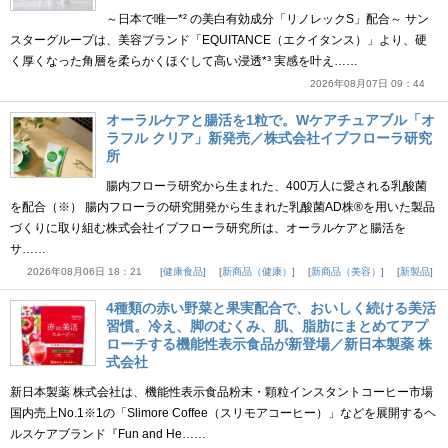
～日本で唯一*² の美白有効成分「リノレックS」配合～ サン
スターグループは、美容ブランド「EQUITANCE（エクイタンス）」より、硬
く厚くなった角層を柔らかくほぐして高い浸透*³ 実感を叶え……
2026年08月07日 09：44
オーラルケアと腸活を1粒で。Wケアチュアブル「オ
ラフル クリア」新発売／株式会社イブフローラ研究
所
腸内フローラ研究から生まれた、400万人に愛される乳酸菌
を配合（※） 腸内フローラの研究開発から生まれた乳酸菌AD株®を用いた製品
づくりに取り組む株式会社イブフローラ研究所は、オーラルケアと腸活を
サ……
2026年08月06日 18：21
健康食品
新商品（健康）
新商品（美容）
新製品
4種類の赤い野菜と果実配合で、おいしく続ける美活
習慣。冷え、脚のむくみ、肌、脂肪にまとめてアプ
ローチする機能性表示食品が新登場／新日本製薬 株
式会社
新日本製薬 株式会社は、機能性表示食品粉末・顆粒インスタントコーヒー市場
国内売上No.1※1の「Slimore Coffee（スリモアコーヒー）」などを展開するヘ
ルスケアブランド『Fun and He……