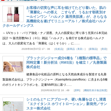
お客様の切実な声に耳を傾けてたどり着いた、肌の
「薄層化」への答え こすらず、うるおす朝夜別オ
ールインワン「ハルメク 薬用美肌液」が、さらなる
高機能化を遂げてリニューアル！／株式会社ハルメ
クホールディングス
～ UVカット・バリア強化・ナノ浸透。大人の肌変化に寄り添う充実の1本完結
設計 〜 販売部数No.1（※1）雑誌『ハルメク』を発行する株式会社ハルメク
は、大人の肌変化である「薄層化（はくそうか）」に……
2026年08月07日 17：36
化粧品
新商品（美容）
新製品
美容
ブラックジンジャー成分6種を「1種類の標準品」で
同時定量！新分析法（RMS法）を確立！／丸善製薬
株式会社
健康食品や化粧品の原料となる天然由来成分を製造する丸善
製薬株式会社は、ブラックジンジャー（Kaempferia parviflora）に含まれる6種
のポリメトキシフラボンを、定量NMR法に基づ……
2026年08月07日 16：49
原料
機能性表示食品制度
シミのもと*¹ にアプローチ、硬い角層をほぐし浸透
「エクイタンス ホワイトローション」新発売／サン
スター株式会社