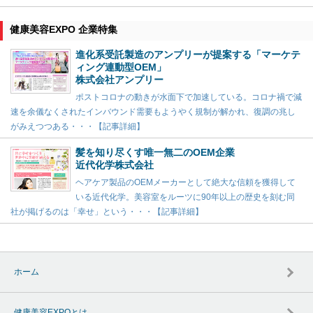
健康美容EXPO 企業特集
進化系受託製造のアンプリーが提案する「マーケテ
ィング連動型OEM」
株式会社アンプリー
ポストコロナの動きが水面下で加速している。コロナ禍で減
速を余儀なくされたインバウンド需要もようやく規制が解かれ、復調の兆し
がみえつつある・・・【記事詳細】
髪を知り尽くす唯一無二のOEM企業
近代化学株式会社
ヘアケア製品のOEMメーカーとして絶大な信頼を獲得して
いる近代化学。美容室をルーツに90年以上の歴史を刻む同
社が掲げるのは「幸せ」という・・・【記事詳細】
ホーム
健康美容EXPOとは