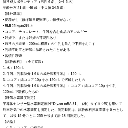
健常成人ボランティア（男性 6 名、女性 6 名）
年齢分布 21 歳～49 歳（中央値 34.5 歳）
【除外基準】
• 便秘がち（ほぼ毎日規則正しい排便がない）
• BMI 25 kg/m2以上
• ココア、チョコレート、牛乳を含む食品のアレルギー
• 妊娠中、または妊娠の可能性あり
• 通常の摂取量（200mL 程度）の牛乳を飲んで下痢をおこす
• 乳糖不耐症と医師に診断されたことがある
• 習慣性喫煙
【試験飲料】 （全て室温）
1. 水：120mL
2. 牛乳（乳脂肪分 1.6％の成分調整牛乳）：120mL
3. ココア：純ココア 10g を水 120mL で溶解したもの
4. 牛乳（乳脂肪分 1.6％の成分調整牛乳）＋ココア：純ココア 10g を牛乳
120mL で溶解したもの
【呼気水素濃度測定】
半導体センサー型水素測定器[HYDlyzer mBA-31、（株）タイヨウ製]を用いて
終末呼気中の水素濃度を測定した。測定時間は、試験飲料摂取直前を 0 分とし
て、以後 15 分ごとに 255 分後まで計 18 回測定した。
【結論】
「牛乳＋ココア」の有用性