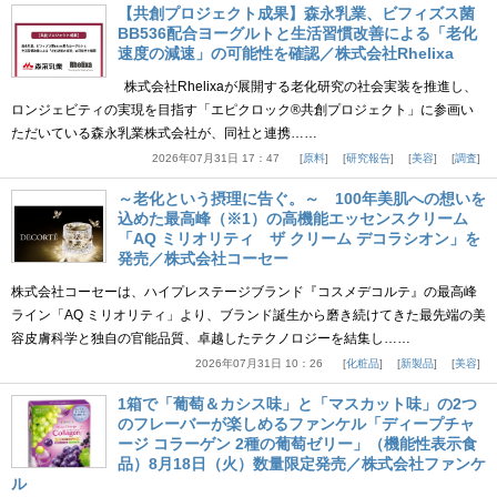
【共創プロジェクト成果】森永乳業、ビフィズス菌
BB536配合ヨーグルトと生活習慣改善による「老化
速度の減速」の可能性を確認／株式会社Rhelixa
株式会社Rhelixaが展開する老化研究の社会実装を推進し、
ロンジェビティの実現を目指す「エピクロック®共創プロジェクト」に参画い
ただいている森永乳業株式会社が、同社と連携……
2026年07月31日 17：47
原料
研究報告
美容
調査
～老化という摂理に告ぐ。～ 100年美肌への想いを
込めた最高峰（※1）の高機能エッセンスクリーム
「AQ ミリオリティ ザ クリーム デコラシオン」を
発売／株式会社コーセー
株式会社コーセーは、ハイプレステージブランド『コスメデコルテ』の最高峰
ライン「AQ ミリオリティ」より、ブランド誕生から磨き続けてきた最先端の美
容皮膚科学と独自の官能品質、卓越したテクノロジーを結集し……
2026年07月31日 10：26
化粧品
新製品
美容
1箱で「葡萄＆カシス味」と「マスカット味」の2つ
のフレーバーが楽しめるファンケル「ディープチャ
ージ コラーゲン 2種の葡萄ゼリー」（機能性表示食
品）8月18日（火）数量限定発売／株式会社ファンケ
ル