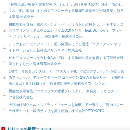
4種類の赤い野菜と果実配合で、おいしく続ける美活習慣。冷え、脚のむ
くみ、肌、脂肪にまとめてアプローチする機能性表示食品が新登場／新日
本製薬 株式会社
機能性表示食品「肌のターンオーバーとうるおい維持をサポートする」美
容サプリメント還元型コエンザイムQ10を配合『feat. Skin cycle（フィー
ト スキンサイクル）』が新発売／株式会社Quon
シミのもと*¹ にアプローチ、硬い角層をほぐし浸透「エクイタンス ホワ
イトローション」新発売／サンスター株式会社
ピセアタンノールを含む食品の摂取により睡眠の質が改善する可能性が確
認されました／森永製菓株式会社
1箱で「葡萄＆カシス味」と「マスカット味」の2つのフレーバーが楽しめ
るファンケル「ディープチャージ コラーゲン 2種の葡萄ゼリー」（機能性
表示食品）8月18日（火）数量限定発売／株式会社ファンケル
機能性表示食品『ココカラケア睡眠プレミアム』 新発売／アサヒグルー
プ食品株式会社
犬猫向けAIウェルネスプラットフォームを始動。第一弾として腸内フロー
ラ検査キット・腸活サプリを提供開始／株式会社PETOKOTO
リリースの最新ニュース