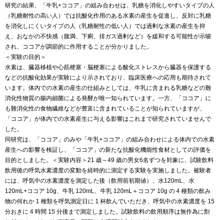
研究の結果、「牛乳+ココア」の組み合わせは、乳糖を消化しやすいタイプの人
（乳糖耐性の高い人）では抗酸化作用のある水素の産生を促進し、反対に乳糖
を消化しにくいタイプの人（乳糖耐性の低い人）では過剰な水素の産生を抑
え、おなかの不快感（腹満、下痢、排ガス過剰など）を緩和する可能性が示唆
され、ココアが調節的に作用することが分かりました。
＜実験の目的＞
水素は、臓器移植や心筋梗塞・脳梗塞による酸化ストレスから臓器を保護する
などの抗酸化効果が実験により示されており、臨床医療への応用も期待されて
います。体内での水素の産生の仕組みとしては、牛乳に含まれる乳糖などの難
消化性物質の腸内細菌による発酵が唯一知られています。一方、「ココア」に
も難消化性の食物繊維などが豊富に含まれていることが知られていますが、
「ココア」が体内での水素産生に与える影響はこれまで研究されていませんで
した。
同研究は、「ココア」のみや「牛乳+ココア」の組み合わせによる体内での水素
産生への影響を検証し、「ココア」の新たな抗酸化機能性食材としての評価を
目的としました。＜実験内容＞21 歳～49 歳の男女6名ずつを対象に、試験飲料
飲用後の呼気水素濃度の変動を経時的に測定する実験を実施しました。被験者
には、呼気中の水素濃度を測定した後（飲用前初期値）、水120mL、水
120mL+ココア 10g、牛乳 120mL、牛乳 120mL＋ココア 10g の 4 種類の飲み
物の何れか 1 種類を呼気測定日に 1 杯飲んでいただき、呼気中の水素濃度を 15
分おきに 4 時間 15 分後まで測定しました。試験飲料の飲用順序は無作為に割