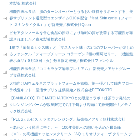
本製薬 株式会社
機能性表示食品「肌のターンオーバーとうるおい維持をサポートする」美
容サプリメント還元型コエンザイムQ10を配合『feat. Skin cycle（フィー
ト スキンサイクル）』が新発売／株式会社Quon
ピセアタンノールを含む食品の摂取により睡眠の質が改善する可能性が確
認されました／森永製菓株式会社
1箱で「葡萄＆カシス味」と「マスカット味」の2つのフレーバーが楽しめ
るファンケル「ディープチャージ コラーゲン 2種の葡萄ゼリー」（機能性
表示食品）8月18日（火）数量限定発売／株式会社ファンケル
機能性表示食品『ココカラケア睡眠プレミアム』 新発売／アサヒグルー
プ食品株式会社
犬猫向けAIウェルネスプラットフォームを始動。第一弾として腸内フロー
ラ検査キット・腸活サプリを提供開始／株式会社PETOKOTO
【BANILA CO】THE MATCHA TOKYOとの限定コラボ！抹茶ラテ発想の
クレンジングバームが数量限定で7月下旬より店頭にて販売開始！／モノ
ック株式会社
『PLUSカルピス カラダクレンジング』新発売／アサヒ飲料株式会社
～老化という摂理に告ぐ。～ 100年美肌への想いを込めた最高峰
（※1）の高機能エッセンスクリーム「AQ ミリオリティ ザ クリーム デ