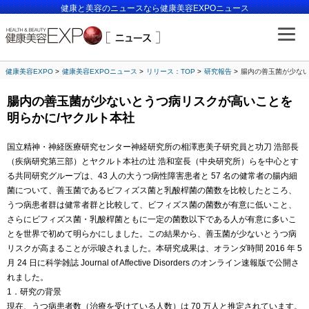
健康と美容のニュースなら健康美容EXPOニュース
健康美容EXPO
健康美容EXPOニュース
リリース：TOP
研究報告
腸内の善玉菌が少ない
腸内の善玉菌が少ないとうつ病リスクが高いことを
明らかに/ヤクルト本社
国立精神・神経医療研究センター神経研究所の相澤恵美子研究員と功刀 浩部長
（疾病研究第三部）とヤクルト本社の辻 浩和室長（中央研究所）らを中心とす
る共同研究グループは、43 人の大うつ病性障害患者と 57 名の健常者の腸内細
菌について、善玉菌であるビフィズス菌と乳酸桿菌の菌数を比較したところ、
うつ病患者群は健常者群と比較して、ビフィズス菌の菌数が有意に低いこと、
さらにビフィズス菌・乳酸桿菌ともに一定の菌数以下である人が有意に多いこ
とを世界で初めて明らかにしました。この結果から、善玉菌が少ないとうつ病
リスクが高まることが示唆されました。本研究成果は、オランダ時間 2016 年 5
月 24 日に科学雑誌 Journal of Affective Disorders のオンライン速報版で公開さ
れました。
1．研究の背景
現在、うつ病患者数（治療を受けている人数）は 70 万人と推定されています。