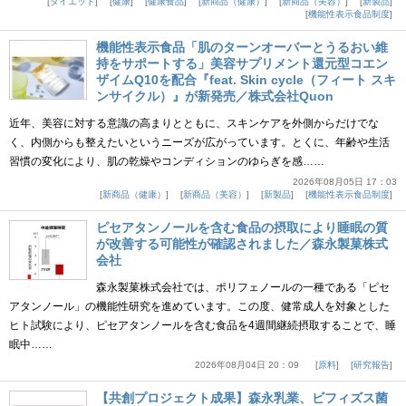
ダイエット
健康
健康食品
新商品（健康）
新商品（美容）
新製品
機能性表示食品制度
機能性表示食品「肌のターンオーバーとうるおい維
持をサポートする」美容サプリメント還元型コエン
ザイムQ10を配合『feat. Skin cycle（フィート スキ
ンサイクル）』が新発売／株式会社Quon
近年、美容に対する意識の高まりとともに、スキンケアを外側からだけでな
く、内側からも整えたいというニーズが広がっています。とくに、年齢や生活
習慣の変化により、肌の乾燥やコンディションのゆらぎを感……
2026年08月05日 17：03
新商品（健康）
新商品（美容）
新製品
機能性表示食品制度
ピセアタンノールを含む食品の摂取により睡眠の質
が改善する可能性が確認されました／森永製菓株式
会社
森永製菓株式会社では、ポリフェノールの一種である「ピセ
アタンノール」の機能性研究を進めています。この度、健常成人を対象とした
ヒト試験により、ピセアタンノールを含む食品を4週間継続摂取することで、睡
眠中……
2026年08月04日 20：09
原料
研究報告
【共創プロジェクト成果】森永乳業、ビフィズス菌