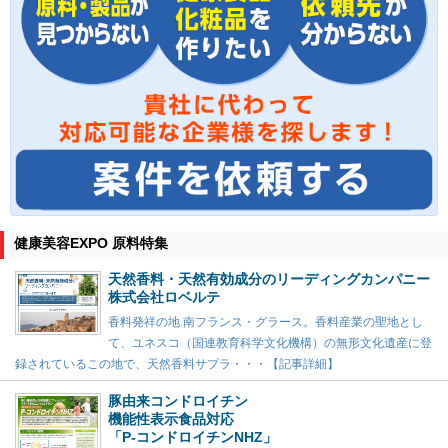
健康美容EXPO 原料特集
天然香料・天然有効成分のリーディングカンパニー
株式会社ロベルテ
香料発祥の地 南フランス・グラース。香料産業の聖地とし
て、ユネスコ（国連教育科学文化機構）の無形文化遺産に登
録されているこの地で、天然香料サプラ・・・【記事詳細】
豚由来コンドロイチン
機能性表示食品対応
「P-コンドロイチンNHZ」