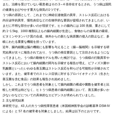
また、治療を受けていない罹患者はその 3～4 倍存在するとされ、うつ病は国民
の健康をおびやかす重大な病気の1つです。
うつ病の原因として、これまでに神経伝達物質の異常、ストレス反応における
内分泌学的異常、慢性炎症などの生物学的な要因が提唱されてきましたが、い
まだに不明な部分が多いのが現状です。ヒトの腸内には 100 兆個、重さにして
約 1~1.5kg、1000 種類以上もの腸内細菌が生息し、食物からの栄養素の吸収、
ビタミンやタンパク質の合成、体外からの新たな病原菌の侵入の防止など、多
岐にわたる重要な機能を担っています。
近年、腸内細菌は脳の機能にも影響を与えること（腸―脳相関）を示唆する研
究結果が次々に報告されており、うつ病の発症要因として注目されるようにな
ってきました。うつ病の動物モデルを用いた検討では、うつ病様の行動異常や
ストレス反応において腸内細菌の関与を示唆する報告が増え、ビフィズス菌や
乳酸菌といったいわゆる善玉菌はストレス反応を和らげる可能性が示唆されて
います。また、健常者でのストレス症状に対するプロバイオティクス（生きた
善玉菌を含む食品）の効果も報告され始めました。
しかし、これまでうつ病患者を対象として腸内細菌の構成や菌数を健常者と比
較した研究は殆どなく、ヒトうつ病患者の腸内細菌において、善玉菌が多いか
少ないかなどについての具体的なエビデンスが求められていました。
2. 主な研究結果
本研究では、43 人の大うつ病性障害患者（米国精神医学会の診断基準 DSM-IV
による）と 57 名の健常者を対象としました。結果は以下のとおりです。