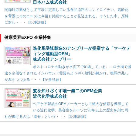
日本ハム株式会社
関節対応素材として市場に定着している食品原料のコンドロイチン。高齢化
を背景にそのニーズは今後も持続することが見込まれる。そうした中、原料
に対し・・・【記事詳細】
健康美容EXPO 企業特集
進化系受託製造のアンプリーが提案する「マーケテ
ィング連動型OEM」
株式会社アンプリー
ポストコロナの動きが水面下で加速している。コロナ禍で減
速を余儀なくされたインバウンド需要もようやく規制が解かれ、復調の兆し
がみえつつある・・・【記事詳細】
髪を知り尽くす唯一無二のOEM企業
近代化学株式会社
ヘアケア製品のOEMメーカーとして絶大な信頼を獲得して
いる近代化学。美容室をルーツに90年以上の歴史を刻む同
社が掲げるのは「幸せ」という・・・【記事詳細】