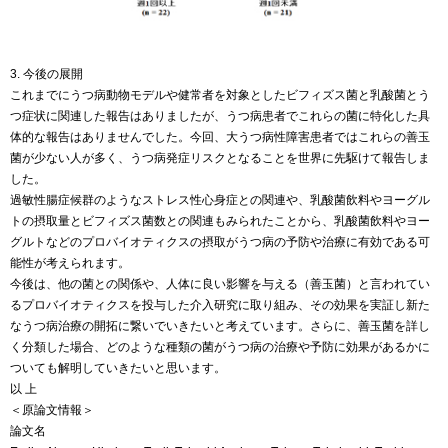
3. 今後の展開
これまでにうつ病動物モデルや健常者を対象としたビフィズス菌と乳酸菌とう
つ症状に関連した報告はありましたが、うつ病患者でこれらの菌に特化した具
体的な報告はありませんでした。今回、大うつ病性障害患者ではこれらの善玉
菌が少ない人が多く、うつ病発症リスクとなることを世界に先駆けて報告しま
した。
過敏性腸症候群のようなストレス性心身症との関連や、乳酸菌飲料やヨーグル
トの摂取量とビフィズス菌数との関連もみられたことから、乳酸菌飲料やヨー
グルトなどのプロバイオティクスの摂取がうつ病の予防や治療に有効である可
能性が考えられます。
今後は、他の菌との関係や、人体に良い影響を与える（善玉菌）と言われてい
るプロバイオティクスを投与した介入研究に取り組み、その効果を実証し新た
なうつ病治療の開拓に繋いでいきたいと考えています。さらに、善玉菌を詳し
く分類した場合、どのような種類の菌がうつ病の治療や予防に効果があるかに
ついても解明していきたいと思います。
以 上
＜原論文情報＞
論文名