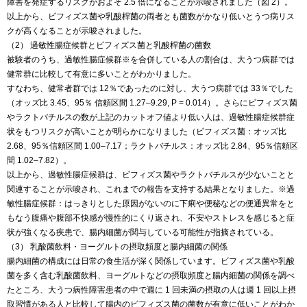
障害を発症するリスクがおよそ 2.5 倍になることが示唆されました（図 2）。
以上から、ビフィズス菌や乳酸桿菌の両者とも菌数がかなり低いとうつ病リス
クが高くなることが示唆されました。
（2） 過敏性腸症候群とビフィズス菌と乳酸桿菌の菌数
被験者のうち、過敏性腸症候群※を合併している人の割合は、大うつ病群では
健常群に比較して有意に多いことがわかりました。
すなわち、健常者群では 12％であったのに対し、大うつ病群では 33％でした
（オッズ比 3.45、95％ 信頼区間 1.27–9.29, P = 0.014）。さらにビフィズス菌
やラクトバチルスの数が上記のカットオフ値より低い人は、過敏性腸症候群症
状をもつリスクが高いことが明らかになりました（ビフィズス菌：オッズ比
2.68、95％信頼区間 1.00–7.17；ラクトバチルス：オッズ比 2.84、95％信頼区
間 1.02–7.82）。
以上から、過敏性腸症候群は、ビフィズス菌やラクトバチルスが少ないことと
関連することが示唆され、これまでの報告を支持する結果となりました。※過
敏性腸症候群：はっきりとした原因がないのに下痢や便秘などの便通異常をと
もなう腹痛や腹部不快感が慢性的にくり返され、不安やストレスを感じると症
状が強くなる疾患で、腸内細菌が関与している可能性が指摘されている。
（3） 乳酸菌飲料・ヨーグルトの摂取頻度と腸内細菌の関係
腸内細菌の構成には日常の食生活が深く関係しています。ビフィズス菌や乳酸
菌を多く含む乳酸菌飲料、ヨーグルトなどの摂取頻度と腸内細菌の関係を調べ
たところ、大うつ病性障害患者の中で週に 1 回未満の摂取の人は週 1 回以上摂
取習慣がある人と比較して腸内のビフィズス菌の菌数が有意に低いことがわか