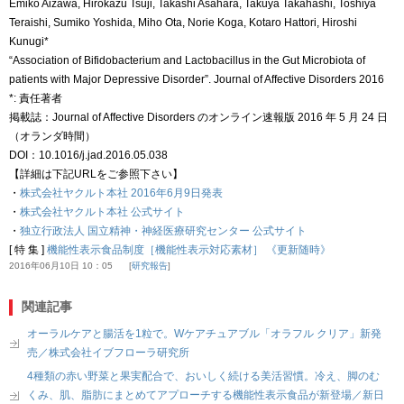
Emiko Aizawa, Hirokazu Tsuji, Takashi Asahara, Takuya Takahashi, Toshiya
Teraishi, Sumiko Yoshida, Miho Ota, Norie Koga, Kotaro Hattori, Hiroshi
Kunugi*
“Association of Bifidobacterium and Lactobacillus in the Gut Microbiota of
patients with Major Depressive Disorder”. Journal of Affective Disorders 2016
*: 責任著者
掲載誌：Journal of Affective Disorders のオンライン速報版 2016 年 5 月 24 日
（オランダ時間）
DOI：10.1016/j.jad.2016.05.038
【詳細は下記URLをご参照下さい】
・
株式会社ヤクルト本社 2016年6月9日発表
・
株式会社ヤクルト本社 公式サイト
・
独立行政法人 国立精神・神経医療研究センター 公式サイト
[ 特 集 ]
機能性表示食品制度［機能性表示対応素材］ 《更新随時》
2016年06月10日 10：05
研究報告
関連記事
オーラルケアと腸活を1粒で。Wケアチュアブル「オラフル クリア」新発
売／株式会社イブフローラ研究所
4種類の赤い野菜と果実配合で、おいしく続ける美活習慣。冷え、脚のむ
くみ、肌、脂肪にまとめてアプローチする機能性表示食品が新登場／新日