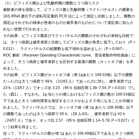
（1） ビフィズス菌および乳酸桿菌の菌数とうつ病リスク
被験者の便を採取して、ビフィズス菌と乳酸桿菌（ラクトバチルス）の菌量を
16S rRNA 遺伝子の逆転写定量的 PCR 法によって測定し比較しました。菌数の
測定はそれぞれの検体が患者のものか健常者のものかについて測定者に知らさ
れない状態で行われました。
その結果、ビフィズス菌及びラクトバチルスの菌数のそれぞれの単純な比較で
は、大うつ病群は健常者群と比較してビフィズス菌が有意に低下しており（P =
0.012）、ラクトバチルスの総菌数も低下傾向を認めました（P = 0.067）。
ROC 解析（Receiver Operating Characteristic curve、受信者動作特性曲線）に
よって、大うつ病群と健常者群とを区別する最適の菌数（カットオフ値）を求
めました。
その結果、ビフィズス菌がカットオフ値（便 1gあたり 109.53個）以下の菌数
だったのは大うつ病群で 49％ （21/43 人）であったのに対し、健常者群では
23％（13/57 人）でオッズ比 3.23 （95％ 信頼区間 1.38–7.54, P = 0.010）でし
た（図1）。すなわち、1g 当たりの便におけるビフィズス菌の数が 109.53個以
下であると大うつ病性障害を発症するリスクがおよそ 3 倍になることが示唆さ
れました。ラクトバチルスでは、カットオフ値（便 1g あたり 106.49個）以下
の菌数であったのは大うつ病群で 65％ （28 人/43）、健常者群では 42％
（24/57 人）であり、オッズ比 2.57 （95％ 信頼区間 1.14–5.78, P = 0.027）と
いう結果を得ました。
従って、ラクトバチルスの数が便 1g あたり 106.49個以下であると大うつ病性