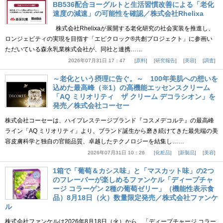
BB536配合ヨーグルトと生活習慣改善による「老化
速度の減速」の可能性を確認／株式会社Rhelixa
株式会社Rhelixaが展開する老化研究の社会実装を推進し、
ロンジェビティの実現を目指す「エピクロック®共創プロジェクト」に参画い
ただいている森永乳業株式会社が、同社と連携……
2026年07月31日 17：47
原料
研究報告
美容
調査
～老化という摂理に告ぐ。～ 100年美肌への想いを
込めた最高峰（※1）の高機能エッセンスクリーム
「AQ ミリオリティ ザ クリーム デコラシオン」を
発売／株式会社コーセー
株式会社コーセーは、ハイプレステージブランド『コスメデコルテ』の最高峰
ライン「AQ ミリオリティ」より、ブランド誕生から磨き続けてきた最先端の美
容皮膚科学と独自の官能品質、卓越したテクノロジーを結集し……
2026年07月31日 10：26
化粧品
新製品
美容
1箱で「葡萄＆カシス味」と「マスカット味」の2つ
のフレーバーが楽しめるファンケル「ディープチャ
ージ コラーゲン 2種の葡萄ゼリー」（機能性表示食
品）8月18日（火）数量限定発売／株式会社ファンケ
ル
株式会社ファンケルは2026年8月18日（火）から、「ディープチャージ コラー