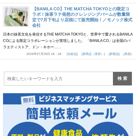
【BANILA CO】THE MATCHA TOKYOとの限定コ
ラボ！抹茶ラテ発想のクレンジングバームが数量限
定で7月下旬より店頭にて販売開始！／モノック株式
会社
日本の抹茶文化を発信するTHE MATCHA TOKYOと、世界中で愛されるBANILA
COによる限定コラボレーションが実現しました。 「BANILA CO」は全国のバ
ラエティストア、ドン・キホー……
2026年07月29日 18：28
化粧品
新商品（美容）
新製品
美容