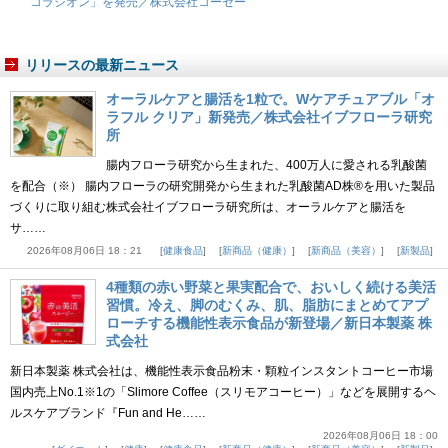
コラシオン」を発売／株式会社コーセー
リリースの最新ニュース
オーラルケアと腸活を1粒で。Wケアチュアブル「オ
ラフル クリア」新発売／株式会社イブフローラ研究
所
腸内フローラ研究から生まれた、400万人に愛される乳酸菌
を配合（※） 腸内フローラの研究開発から生まれた乳酸菌AD株®を用いた製品
づくりに取り組む株式会社イブフローラ研究所は、オーラルケアと腸活を
サ……
2026年08月06日 18：21
健康食品
新商品（健康）
新商品（美容）
新製品
4種類の赤い野菜と果実配合で、おいしく続ける美活
習慣。冷え、脚のむくみ、肌、脂肪にまとめてアプ
ローチする機能性表示食品が新登場／新日本製薬 株
式会社
新日本製薬 株式会社は、機能性表示食品粉末・顆粒インスタントコーヒー市場
国内売上No.1※1の「Slimore Coffee（スリモアコーヒー）」などを展開するヘ
ルスケアブランド『Fun and He……
2026年08月06日 18：00