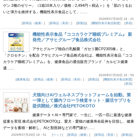
ゲン 2種のゼリー」（1箱10本入り／価格：2,494円＜税込＞）を「肌のうるお
いと弾力を維持する」機能性表示食品として、……
2026年07月30日 19：21
新商品（健康）
新商品（美容）
新製品
機能性表示食品制度
美容
機能性表示食品『ココカラケア睡眠プレミアム』 新
発売／アサヒグループ食品株式会社
アサヒグループ独自の乳酸菌「ガセリ菌CP2305株」と、
「クロセチン」を配合 アサヒグループ食品株式会社は、機能性表示食品『ココ
カラケア睡眠プレミアム』を、健康食品の通信販売ブランド「カルピス健康
通……
2026年07月30日 18：50
健康食品
新商品（健康）
新商品（美容）
新製品
機能性表示食品制度
美容
犬猫向けAIウェルネスプラットフォームを始動。第
一弾として腸内フローラ検査キット・腸活サプリを
提供開始／株式会社PETOKOTO
健康データ × AI + 専門家で、一生に、一匹一匹に最適な健康
提案を実現 株式会社PETOKOTOは、愛犬・愛猫の健康寿命延伸を目指し、健康
データを蓄積・解析し、AIと獣医師などの専門家が……
2026年07月29日 18：51
ペット
新商品（健康）
新商品（美容）
新製品