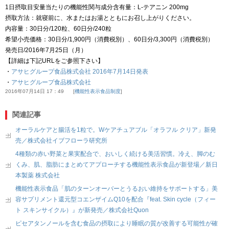
1日摂取目安量当たりの機能性関与成分含有量：L-テアニン 200mg
摂取方法：就寝前に、水またはお湯とともにお召し上がりください。
内容量：30日分/120粒、60日分/240粒
希望小売価格：30日分/1,900円（消費税別）、60日分/3,300円（消費税別）
発売日/2016年7月25日（月）
【詳細は下記URLをご参照下さい】
・
アサヒグループ食品株式会社 2016年7月14日発表
・
アサヒグループ食品株式会社
2016年07月14日 17：49
機能性表示食品制度
関連記事
オーラルケアと腸活を1粒で。Wケアチュアブル「オラフル クリア」新発
売／株式会社イブフローラ研究所
4種類の赤い野菜と果実配合で、おいしく続ける美活習慣。冷え、脚のむ
くみ、肌、脂肪にまとめてアプローチする機能性表示食品が新登場／新日
本製薬 株式会社
機能性表示食品「肌のターンオーバーとうるおい維持をサポートする」美
容サプリメント還元型コエンザイムQ10を配合『feat. Skin cycle（フィー
ト スキンサイクル）』が新発売／株式会社Quon
ピセアタンノールを含む食品の摂取により睡眠の質が改善する可能性が確