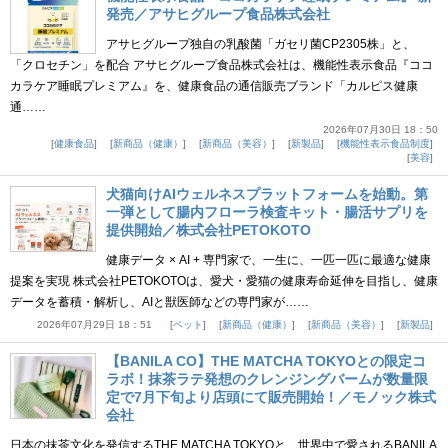
発売／アサヒグループ食品株式会社
アサヒグループ独自の乳酸菌「ガセリ菌CP2305株」と、
「クロセチン」を配合 アサヒグループ食品株式会社は、機能性表示食品『ココ
カラケア睡眠プレミアム』を、健康食品の通信販売ブランド「カルピス健康
通……
2026年07月30日 18：50
健康食品
新商品（健康）
新商品（美容）
新製品
機能性表示食品制度
美容
犬猫向けAIウェルネスプラットフォームを始動。第
一弾として腸内フローラ検査キット・腸活サプリを
提供開始／株式会社PETOKOTO
健康データ × AI + 専門家で、一生に、一匹一匹に最適な健康
提案を実現 株式会社PETOKOTOは、愛犬・愛猫の健康寿命延伸を目指し、健康
データを蓄積・解析し、AIと獣医師などの専門家が……
2026年07月29日 18：51
ペット
新商品（健康）
新商品（美容）
新製品
【BANILA CO】THE MATCHA TOKYOとの限定コ
ラボ！抹茶ラテ発想のクレンジングバームが数量限
定で7月下旬より店頭にて販売開始！／モノック株式
会社
日本の抹茶文化を発信するTHE MATCHA TOKYOと、世界中で愛されるBANILA