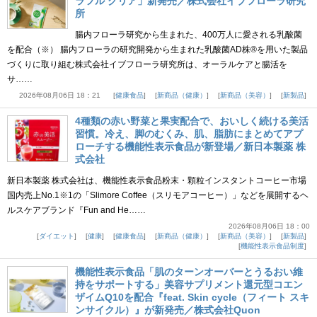
ラフル クリア」新発売／株式会社イブフローラ研究
所
腸内フローラ研究から生まれた、400万人に愛される乳酸菌
を配合（※） 腸内フローラの研究開発から生まれた乳酸菌AD株®を用いた製品
づくりに取り組む株式会社イブフローラ研究所は、オーラルケアと腸活を
サ……
2026年08月06日 18：21
健康食品
新商品（健康）
新商品（美容）
新製品
4種類の赤い野菜と果実配合で、おいしく続ける美活
習慣。冷え、脚のむくみ、肌、脂肪にまとめてアプ
ローチする機能性表示食品が新登場／新日本製薬 株
式会社
新日本製薬 株式会社は、機能性表示食品粉末・顆粒インスタントコーヒー市場
国内売上No.1※1の「Slimore Coffee（スリモアコーヒー）」などを展開するヘ
ルスケアブランド『Fun and He……
2026年08月06日 18：00
ダイエット
健康
健康食品
新商品（健康）
新商品（美容）
新製品
機能性表示食品制度
機能性表示食品「肌のターンオーバーとうるおい維
持をサポートする」美容サプリメント還元型コエン
ザイムQ10を配合『feat. Skin cycle（フィート スキ
ンサイクル）』が新発売／株式会社Quon