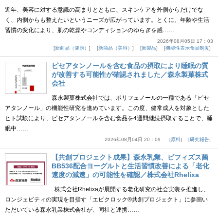
近年、美容に対する意識の高まりとともに、スキンケアを外側からだけでな
く、内側からも整えたいというニーズが広がっています。とくに、年齢や生活
習慣の変化により、肌の乾燥やコンディションのゆらぎを感……
2026年08月05日 17：03
新商品（健康）
新商品（美容）
新製品
機能性表示食品制度
ピセアタンノールを含む食品の摂取により睡眠の質
が改善する可能性が確認されました／森永製菓株式
会社
森永製菓株式会社では、ポリフェノールの一種である「ピセ
アタンノール」の機能性研究を進めています。この度、健常成人を対象とした
ヒト試験により、ピセアタンノールを含む食品を4週間継続摂取することで、睡
眠中……
2026年08月04日 20：09
原料
研究報告
【共創プロジェクト成果】森永乳業、ビフィズス菌
BB536配合ヨーグルトと生活習慣改善による「老化
速度の減速」の可能性を確認／株式会社Rhelixa
株式会社Rhelixaが展開する老化研究の社会実装を推進し、
ロンジェビティの実現を目指す「エピクロック®共創プロジェクト」に参画い
ただいている森永乳業株式会社が、同社と連携……