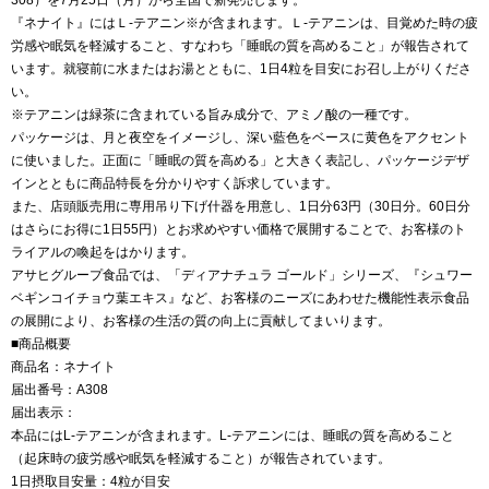
308）を7月25日（月）から全国で新発売します。
『ネナイト』にはＬ-テアニン※が含まれます。Ｌ-テアニンは、目覚めた時の疲
労感や眠気を軽減すること、すなわち「睡眠の質を高めること」が報告されて
います。就寝前に水またはお湯とともに、1日4粒を目安にお召し上がりくださ
い。
※テアニンは緑茶に含まれている旨み成分で、アミノ酸の一種です。
パッケージは、月と夜空をイメージし、深い藍色をベースに黄色をアクセント
に使いました。正面に「睡眠の質を高める」と大きく表記し、パッケージデザ
インとともに商品特長を分かりやすく訴求しています。
また、店頭販売用に専用吊り下げ什器を用意し、1日分63円（30日分。60日分
はさらにお得に1日55円）とお求めやすい価格で展開することで、お客様のト
ライアルの喚起をはかります。
アサヒグループ食品では、「ディアナチュラ ゴールド」シリーズ、『シュワー
ベギンコイチョウ葉エキス』など、お客様のニーズにあわせた機能性表示食品
の展開により、お客様の生活の質の向上に貢献してまいります。
■商品概要
商品名：ネナイト
届出番号：A308
届出表示：
本品にはL-テアニンが含まれます。L-テアニンには、睡眠の質を高めること
（起床時の疲労感や眠気を軽減すること）が報告されています。
1日摂取目安量：4粒が目安