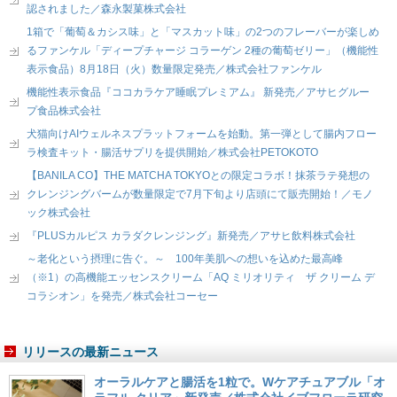
認されました／森永製菓株式会社
1箱で「葡萄＆カシス味」と「マスカット味」の2つのフレーバーが楽しめ
るファンケル「ディープチャージ コラーゲン 2種の葡萄ゼリー」（機能性
表示食品）8月18日（火）数量限定発売／株式会社ファンケル
機能性表示食品『ココカラケア睡眠プレミアム』 新発売／アサヒグルー
プ食品株式会社
犬猫向けAIウェルネスプラットフォームを始動。第一弾として腸内フロー
ラ検査キット・腸活サプリを提供開始／株式会社PETOKOTO
【BANILA CO】THE MATCHA TOKYOとの限定コラボ！抹茶ラテ発想の
クレンジングバームが数量限定で7月下旬より店頭にて販売開始！／モノ
ック株式会社
『PLUSカルピス カラダクレンジング』新発売／アサヒ飲料株式会社
～老化という摂理に告ぐ。～ 100年美肌への想いを込めた最高峰
（※1）の高機能エッセンスクリーム「AQ ミリオリティ ザ クリーム デ
コラシオン」を発売／株式会社コーセー
リリースの最新ニュース
オーラルケアと腸活を1粒で。Wケアチュアブル「オ