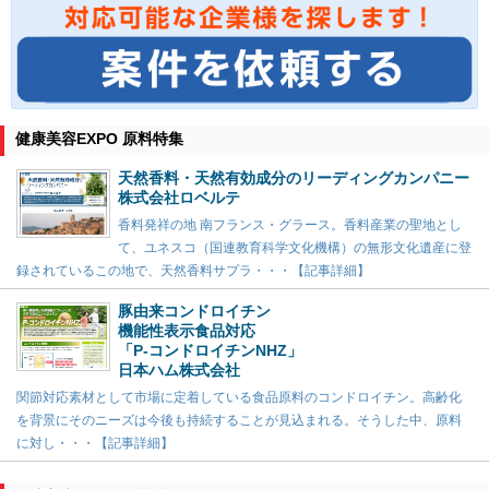
健康美容EXPO 原料特集
天然香料・天然有効成分のリーディングカンパニー
株式会社ロベルテ
香料発祥の地 南フランス・グラース。香料産業の聖地とし
て、ユネスコ（国連教育科学文化機構）の無形文化遺産に登
録されているこの地で、天然香料サプラ・・・【記事詳細】
豚由来コンドロイチン
機能性表示食品対応
「P-コンドロイチンNHZ」
日本ハム株式会社
関節対応素材として市場に定着している食品原料のコンドロイチン。高齢化
を背景にそのニーズは今後も持続することが見込まれる。そうした中、原料
に対し・・・【記事詳細】