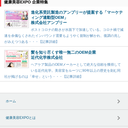
健康美容EXPO 企業特集
進化系受託製造のアンプリーが提案する「マーケテ
ィング連動型OEM」
株式会社アンプリー
ポストコロナの動きが水面下で加速している。コロナ禍で減
速を余儀なくされたインバウンド需要もようやく規制が解かれ、復調の兆し
がみえつつある・・・【記事詳細】
髪を知り尽くす唯一無二のOEM企業
近代化学株式会社
ヘアケア製品のOEMメーカーとして絶大な信頼を獲得して
いる近代化学。美容室をルーツに90年以上の歴史を刻む同
社が掲げるのは「幸せ」という・・・【記事詳細】
ホーム
健康美容EXPOとは