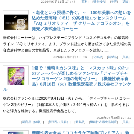
2026年07月31日 17：47
原料
研究報告
美容
調査
～老化という摂理に告ぐ。～ 100年美肌への想いを
込めた最高峰（※1）の高機能エッセンスクリーム
「AQ ミリオリティ ザ クリーム デコラシオン」を
発売／株式会社コーセー
株式会社コーセーは、ハイプレステージブランド『コスメデコルテ』の最高峰
ライン「AQ ミリオリティ」より、ブランド誕生から磨き続けてきた最先端の美
容皮膚科学と独自の官能品質、卓越したテクノロジーを結集し……
2026年07月31日 10：26
化粧品
新製品
美容
1箱で「葡萄＆カシス味」と「マスカット味」の2つ
のフレーバーが楽しめるファンケル「ディープチャ
ージ コラーゲン 2種の葡萄ゼリー」（機能性表示食
品）8月18日（火）数量限定発売／株式会社ファンケ
ル
株式会社ファンケルは2026年8月18日（火）から、「ディープチャージ コラー
ゲン 2種のゼリー」（1箱10本入り／価格：2,494円＜税込＞）を「肌のうるお
いと弾力を維持する」機能性表示食品として、……
2026年07月30日 19：21
新商品（健康）
新商品（美容）
新製品
機能性表示食品制度
美容
機能性表示食品『ココカラケア睡眠プレミアム』 新