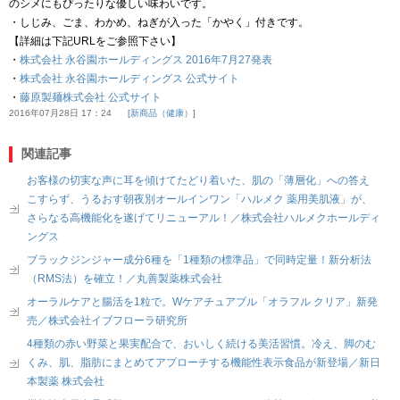
のシメにもぴったりな優しい味わいです。
・しじみ、ごま、わかめ、ねぎが入った「かやく」付きです。
【詳細は下記URLをご参照下さい】
・
株式会社 永谷園ホールディングス 2016年7月27発表
・
株式会社 永谷園ホールディングス 公式サイト
・
藤原製麺株式会社 公式サイト
2016年07月28日 17：24
新商品（健康）
関連記事
お客様の切実な声に耳を傾けてたどり着いた、肌の「薄層化」への答え
こすらず、うるおす朝夜別オールインワン「ハルメク 薬用美肌液」が、
さらなる高機能化を遂げてリニューアル！／株式会社ハルメクホールディ
ングス
ブラックジンジャー成分6種を「1種類の標準品」で同時定量！新分析法
（RMS法）を確立！／丸善製薬株式会社
オーラルケアと腸活を1粒で。Wケアチュアブル「オラフル クリア」新発
売／株式会社イブフローラ研究所
4種類の赤い野菜と果実配合で、おいしく続ける美活習慣。冷え、脚のむ
くみ、肌、脂肪にまとめてアプローチする機能性表示食品が新登場／新日
本製薬 株式会社