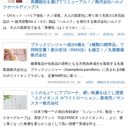
高機能化を遂げてリニューアル！／株式会社ハルメ
クホールディングス
～ UVカット・バリア強化・ナノ浸透。大人の肌変化に寄り添う充実の1本完結
設計 〜 販売部数No.1（※1）雑誌『ハルメク』を発行する株式会社ハルメク
は、大人の肌変化である「薄層化（はくそうか）」に……
2026年08月07日 17：36
化粧品
新商品（美容）
新製品
美容
ブラックジンジャー成分6種を「1種類の標準品」で
同時定量！新分析法（RMS法）を確立！／丸善製薬
株式会社
健康食品や化粧品の原料となる天然由来成分を製造する丸善
製薬株式会社は、ブラックジンジャー（Kaempferia parviflora）に含まれる6種
のポリメトキシフラボンを、定量NMR法に基づ……
2026年08月07日 16：49
原料
機能性表示食品制度
シミのもと*¹ にアプローチ、硬い角層をほぐし浸透
「エクイタンス ホワイトローション」新発売／サン
スター株式会社
～日本で唯一*² の美白有効成分「リノレックS」配合～ サン
スターグループは、美容ブランド「EQUITANCE（エクイタンス）」より、硬
く厚くなった角層を柔らかくほぐして高い浸透*³ 実感を叶え……