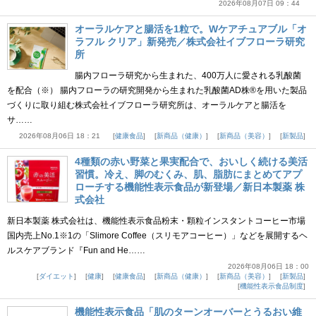
2026年08月07日 09：44
オーラルケアと腸活を1粒で。Wケアチュアブル「オ
ラフル クリア」新発売／株式会社イブフローラ研究
所
腸内フローラ研究から生まれた、400万人に愛される乳酸菌
を配合（※） 腸内フローラの研究開発から生まれた乳酸菌AD株®を用いた製品
づくりに取り組む株式会社イブフローラ研究所は、オーラルケアと腸活を
サ……
2026年08月06日 18：21
健康食品
新商品（健康）
新商品（美容）
新製品
4種類の赤い野菜と果実配合で、おいしく続ける美活
習慣。冷え、脚のむくみ、肌、脂肪にまとめてアプ
ローチする機能性表示食品が新登場／新日本製薬 株
式会社
新日本製薬 株式会社は、機能性表示食品粉末・顆粒インスタントコーヒー市場
国内売上No.1※1の「Slimore Coffee（スリモアコーヒー）」などを展開するヘ
ルスケアブランド『Fun and He……
2026年08月06日 18：00
ダイエット
健康
健康食品
新商品（健康）
新商品（美容）
新製品
機能性表示食品制度
機能性表示食品「肌のターンオーバーとうるおい維