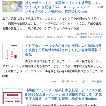
持をサポートする」美容サプリメント還元型コエン
ザイムQ10を配合『feat. Skin cycle（フィート スキ
ンサイクル）』が新発売／株式会社Quon
近年、美容に対する意識の高まりとともに、スキンケアを外側からだけでな
く、内側からも整えたいというニーズが広がっています。とくに、年齢や生活
習慣の変化により、肌の乾燥やコンディションのゆらぎを感……
2026年08月05日 17：03
新商品（健康）
新商品（美容）
新製品
機能性表示食品制度
ピセアタンノールを含む食品の摂取により睡眠の質
が改善する可能性が確認されました／森永製菓株式
会社
森永製菓株式会社では、ポリフェノールの一種である「ピセ
アタンノール」の機能性研究を進めています。この度、健常成人を対象とした
ヒト試験により、ピセアタンノールを含む食品を4週間継続摂取することで、睡
眠中……
2026年08月04日 20：09
原料
研究報告
【共創プロジェクト成果】森永乳業、ビフィズス菌
BB536配合ヨーグルトと生活習慣改善による「老化
速度の減速」の可能性を確認／株式会社Rhelixa
株式会社Rhelixaが展開する老化研究の社会実装を推進し、