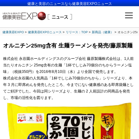
健康と美容のニュースなら健康美容EXPOニュース
健康美容EXPO
健康美容EXPOニュース
リリース：TOP
新商品（健康）
オルニチン25
オルニチン25mg含有 生麺ラーメンを発売/藤原製麺
株式会社 永谷園ホールディングスのグループ会社 藤原製麺株式会社は、1人前
当たりオルニチン 25mg含有の生麺「1杯でしじみ70個分のちからラーメン塩
味」（税抜350円）を2016年8月10日（水）より全国で発売します。
株式会社永谷園の人気商品「1杯でしじみ70個分のちから」シリーズより、本
年 3 月に即席めんを発売したところ、今までにない健康感のある即席袋麺とし
てご好評でした。今回は同シリーズより、生麺の 2 人前設計の同商品を発売
し、市場の活性化を図ります。