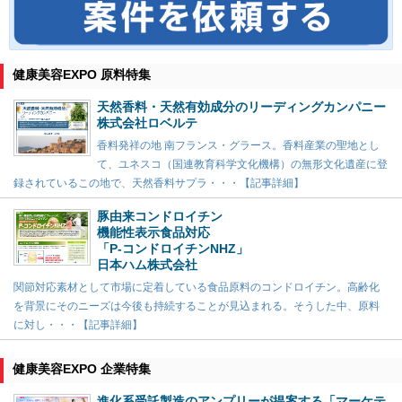
健康美容EXPO 原料特集
天然香料・天然有効成分のリーディングカンパニー
株式会社ロベルテ
香料発祥の地 南フランス・グラース。香料産業の聖地とし
て、ユネスコ（国連教育科学文化機構）の無形文化遺産に登
録されているこの地で、天然香料サプラ・・・【記事詳細】
豚由来コンドロイチン
機能性表示食品対応
「P-コンドロイチンNHZ」
日本ハム株式会社
関節対応素材として市場に定着している食品原料のコンドロイチン。高齢化
を背景にそのニーズは今後も持続することが見込まれる。そうした中、原料
に対し・・・【記事詳細】
健康美容EXPO 企業特集
進化系受託製造のアンプリーが提案する「マーケテ