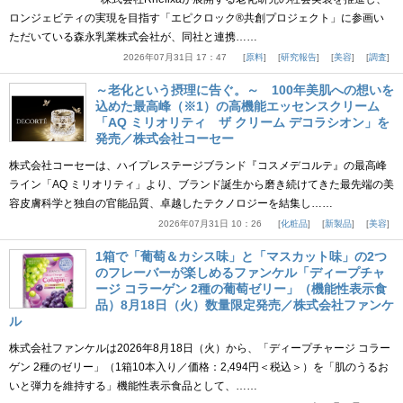
ロンジェビティの実現を目指す「エピクロック®共創プロジェクト」に参画い
ただいている森永乳業株式会社が、同社と連携……
2026年07月31日 17：47
原料
研究報告
美容
調査
～老化という摂理に告ぐ。～ 100年美肌への想いを
込めた最高峰（※1）の高機能エッセンスクリーム
「AQ ミリオリティ ザ クリーム デコラシオン」を
発売／株式会社コーセー
株式会社コーセーは、ハイプレステージブランド『コスメデコルテ』の最高峰
ライン「AQ ミリオリティ」より、ブランド誕生から磨き続けてきた最先端の美
容皮膚科学と独自の官能品質、卓越したテクノロジーを結集し……
2026年07月31日 10：26
化粧品
新製品
美容
1箱で「葡萄＆カシス味」と「マスカット味」の2つ
のフレーバーが楽しめるファンケル「ディープチャ
ージ コラーゲン 2種の葡萄ゼリー」（機能性表示食
品）8月18日（火）数量限定発売／株式会社ファンケ
ル
株式会社ファンケルは2026年8月18日（火）から、「ディープチャージ コラー
ゲン 2種のゼリー」（1箱10本入り／価格：2,494円＜税込＞）を「肌のうるお
いと弾力を維持する」機能性表示食品として、……