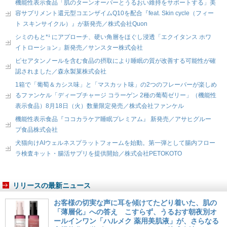
機能性表示食品「肌のターンオーバーとうるおい維持をサポートする」美
容サプリメント還元型コエンザイムQ10を配合『feat. Skin cycle（フィー
ト スキンサイクル）』が新発売／株式会社Quon
シミのもと*¹ にアプローチ、硬い角層をほぐし浸透「エクイタンス ホワ
イトローション」新発売／サンスター株式会社
ピセアタンノールを含む食品の摂取により睡眠の質が改善する可能性が確
認されました／森永製菓株式会社
1箱で「葡萄＆カシス味」と「マスカット味」の2つのフレーバーが楽しめ
るファンケル「ディープチャージ コラーゲン 2種の葡萄ゼリー」（機能性
表示食品）8月18日（火）数量限定発売／株式会社ファンケル
機能性表示食品『ココカラケア睡眠プレミアム』 新発売／アサヒグルー
プ食品株式会社
犬猫向けAIウェルネスプラットフォームを始動。第一弾として腸内フロー
ラ検査キット・腸活サプリを提供開始／株式会社PETOKOTO
リリースの最新ニュース
お客様の切実な声に耳を傾けてたどり着いた、肌の
「薄層化」への答え こすらず、うるおす朝夜別オ
ールインワン「ハルメク 薬用美肌液」が、さらなる