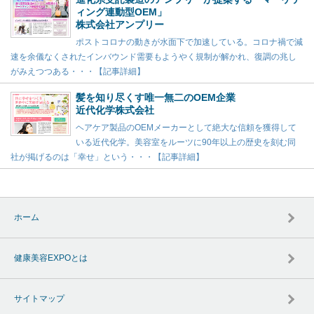
ィング連動型OEM」
株式会社アンプリー
ポストコロナの動きが水面下で加速している。コロナ禍で減
速を余儀なくされたインバウンド需要もようやく規制が解かれ、復調の兆し
がみえつつある・・・【記事詳細】
髪を知り尽くす唯一無二のOEM企業
近代化学株式会社
ヘアケア製品のOEMメーカーとして絶大な信頼を獲得して
いる近代化学。美容室をルーツに90年以上の歴史を刻む同
社が掲げるのは「幸せ」という・・・【記事詳細】
ホーム
健康美容EXPOとは
サイトマップ