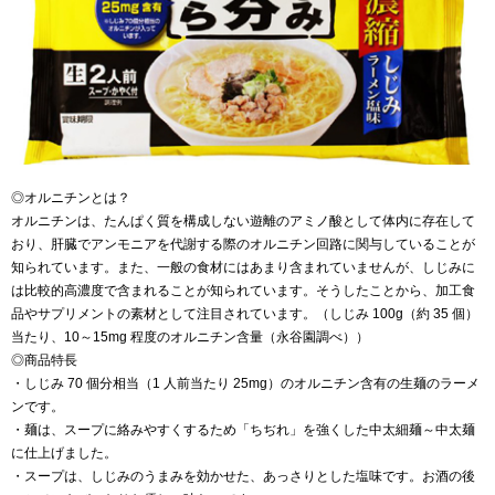
◎オルニチンとは？
オルニチンは、たんぱく質を構成しない遊離のアミノ酸として体内に存在して
おり、肝臓でアンモニアを代謝する際のオルニチン回路に関与していることが
知られています。また、一般の食材にはあまり含まれていませんが、しじみに
は比較的高濃度で含まれることが知られています。そうしたことから、加工食
品やサプリメントの素材として注目されています。（しじみ 100g（約 35 個）
当たり、10～15mg 程度のオルニチン含量（永谷園調べ））
◎商品特長
・しじみ 70 個分相当（1 人前当たり 25mg）のオルニチン含有の生麺のラーメ
ンです。
・麺は、スープに絡みやすくするため「ちぢれ」を強くした中太細麺～中太麺
に仕上げました。
・スープは、しじみのうまみを効かせた、あっさりとした塩味です。お酒の後