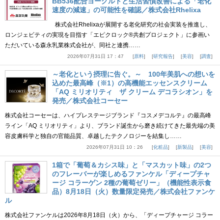
BB536配合ヨーグルトと生活習慣改善による「老化
速度の減速」の可能性を確認／株式会社Rhelixa
株式会社Rhelixaが展開する老化研究の社会実装を推進し、
ロンジェビティの実現を目指す「エピクロック®共創プロジェクト」に参画い
ただいている森永乳業株式会社が、同社と連携……
2026年07月31日 17：47
原料
研究報告
美容
調査
～老化という摂理に告ぐ。～ 100年美肌への想いを
込めた最高峰（※1）の高機能エッセンスクリーム
「AQ ミリオリティ ザ クリーム デコラシオン」を
発売／株式会社コーセー
株式会社コーセーは、ハイプレステージブランド『コスメデコルテ』の最高峰
ライン「AQ ミリオリティ」より、ブランド誕生から磨き続けてきた最先端の美
容皮膚科学と独自の官能品質、卓越したテクノロジーを結集し……
2026年07月31日 10：26
化粧品
新製品
美容
1箱で「葡萄＆カシス味」と「マスカット味」の2つ
のフレーバーが楽しめるファンケル「ディープチャ
ージ コラーゲン 2種の葡萄ゼリー」（機能性表示食
品）8月18日（火）数量限定発売／株式会社ファンケ
ル
株式会社ファンケルは2026年8月18日（火）から、「ディープチャージ コラー