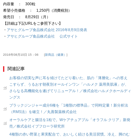
内容量 ： 300粒
希望小売価格 ： 1,250円（消費税別）
発売日 ： 8月29日（月）
【詳細は下記URLをご参照下さい】
・
アサヒグループ食品株式会社 2016年8月9日発表
・
アサヒグループ食品株式会社 公式サイト
2016年08月10日 15：06
新商品（健康）
関連記事
お客様の切実な声に耳を傾けてたどり着いた、肌の「薄層化」への答え
こすらず、うるおす朝夜別オールインワン「ハルメク 薬用美肌液」が、
さらなる高機能化を遂げてリニューアル！／株式会社ハルメクホールディ
ングス
ブラックジンジャー成分6種を「1種類の標準品」で同時定量！新分析法
（RMS法）を確立！／丸善製薬株式会社
オーラルケアと腸活を1粒で。Wケアチュアブル「オラフル クリア」新発
売／株式会社イブフローラ研究所
4種類の赤い野菜と果実配合で、おいしく続ける美活習慣。冷え、脚のむ