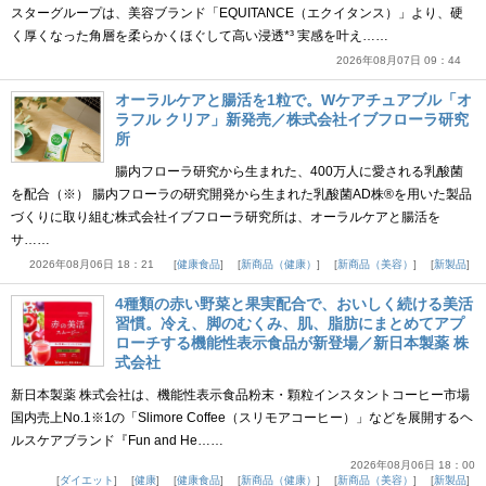
スターグループは、美容ブランド「EQUITANCE（エクイタンス）」より、硬
く厚くなった角層を柔らかくほぐして高い浸透*³ 実感を叶え……
2026年08月07日 09：44
オーラルケアと腸活を1粒で。Wケアチュアブル「オ
ラフル クリア」新発売／株式会社イブフローラ研究
所
腸内フローラ研究から生まれた、400万人に愛される乳酸菌
を配合（※） 腸内フローラの研究開発から生まれた乳酸菌AD株®を用いた製品
づくりに取り組む株式会社イブフローラ研究所は、オーラルケアと腸活を
サ……
2026年08月06日 18：21
健康食品
新商品（健康）
新商品（美容）
新製品
4種類の赤い野菜と果実配合で、おいしく続ける美活
習慣。冷え、脚のむくみ、肌、脂肪にまとめてアプ
ローチする機能性表示食品が新登場／新日本製薬 株
式会社
新日本製薬 株式会社は、機能性表示食品粉末・顆粒インスタントコーヒー市場
国内売上No.1※1の「Slimore Coffee（スリモアコーヒー）」などを展開するヘ
ルスケアブランド『Fun and He……
2026年08月06日 18：00
ダイエット
健康
健康食品
新商品（健康）
新商品（美容）
新製品