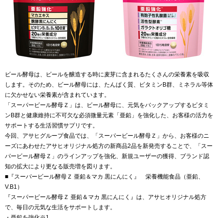
ビール酵母は、ビールを醸造する時に麦芽に含まれるたくさんの栄養素を吸収
します。そのため、ビール酵母には、たんぱく質、ビタミンB群、ミネラル等体
に欠かせない栄養素が含まれています。
「スーパービール酵母Ｚ」は、ビール酵母に、元気をバックアップするビタミ
ンB群と健康維持に不可欠な必須微量元素「亜鉛」を強化した、お客様の活力を
サポートする生活習慣サプリです。
今回、アサヒグループ食品では、「スーパービール酵母Ｚ」から、お客様のニ
ーズにあわせたアサヒオリジナル処方の新商品2品を新発売することで、「スー
パービール酵母Ｚ」のラインアップを強化、新規ユーザーの獲得、ブランド認
知の拡大により更なる販売増を図ります。
■『スーパービール酵母Ｚ 亜鉛＆マカ 黒にんにく』 栄養機能食品（亜鉛、
V.B1）
『スーパービール酵母Ｚ 亜鉛＆マカ 黒にんにく』は、アサヒオリジナル処方
で、毎日の元気な生活をサポートします。
・亜鉛を強化※1