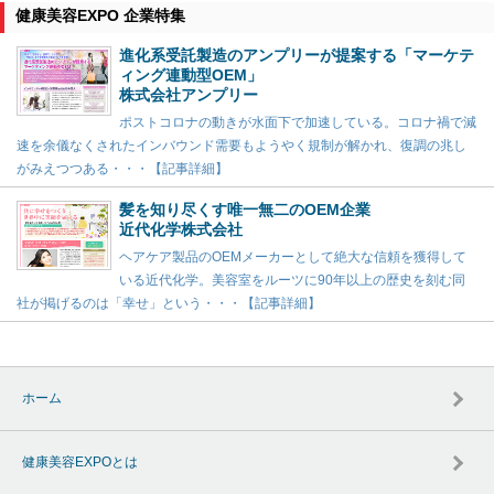
健康美容EXPO 企業特集
進化系受託製造のアンプリーが提案する「マーケテ
ィング連動型OEM」
株式会社アンプリー
ポストコロナの動きが水面下で加速している。コロナ禍で減
速を余儀なくされたインバウンド需要もようやく規制が解かれ、復調の兆し
がみえつつある・・・【記事詳細】
髪を知り尽くす唯一無二のOEM企業
近代化学株式会社
ヘアケア製品のOEMメーカーとして絶大な信頼を獲得して
いる近代化学。美容室をルーツに90年以上の歴史を刻む同
社が掲げるのは「幸せ」という・・・【記事詳細】
ホーム
健康美容EXPOとは