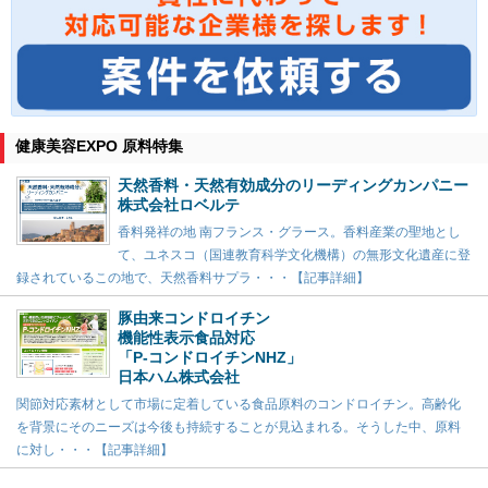
健康美容EXPO 原料特集
天然香料・天然有効成分のリーディングカンパニー
株式会社ロベルテ
香料発祥の地 南フランス・グラース。香料産業の聖地とし
て、ユネスコ（国連教育科学文化機構）の無形文化遺産に登
録されているこの地で、天然香料サプラ・・・【記事詳細】
豚由来コンドロイチン
機能性表示食品対応
「P-コンドロイチンNHZ」
日本ハム株式会社
関節対応素材として市場に定着している食品原料のコンドロイチン。高齢化
を背景にそのニーズは今後も持続することが見込まれる。そうした中、原料
に対し・・・【記事詳細】