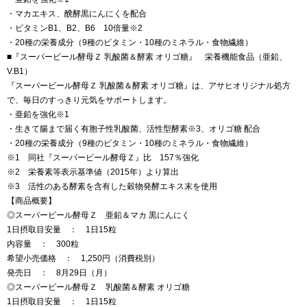
・マカエキス、醗酵黒にんにくを配合
・ビタミンB1、B2、B6 10倍量※2
・20種の栄養成分（9種のビタミン・10種のミネラル・食物繊維）
■『スーパービール酵母Ｚ 乳酸菌＆酵素 オリゴ糖』 栄養機能食品（亜鉛、
V.B1）
『スーパービール酵母Ｚ 乳酸菌＆酵素 オリゴ糖』は、アサヒオリジナル処方
で、毎日のすっきり元気をサポートします。
・亜鉛を強化※1
・生きて腸まで届く有胞子性乳酸菌、活性型酵素※3、オリゴ糖 配合
・20種の栄養成分（9種のビタミン・10種のミネラル・食物繊維）
※1 同社『スーパービール酵母Ｚ』比 157％強化
※2 栄養素等表示基準値（2015年）より算出
※3 活性のある酵素を含有した穀物発酵エキス末を使用
【商品概要】
◎スーパービール酵母Ｚ 亜鉛＆マカ 黒にんにく
1日摂取目安量 ： 1日15粒
内容量 ： 300粒
希望小売価格 ： 1,250円（消費税別）
発売日 ： 8月29日（月）
◎スーパービール酵母Ｚ 乳酸菌＆酵素 オリゴ糖
1日摂取目安量 ： 1日15粒