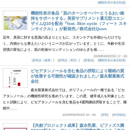
機能性表示食品制度
機能性表示食品「肌のターンオーバーとうるおい維
持をサポートする」美容サプリメント還元型コエン
ザイムQ10を配合『feat. Skin cycle（フィート スキ
ンサイクル）』が新発売／株式会社Quon
近年、美容に対する意識の高まりとともに、スキンケアを外側からだけでな
く、内側からも整えたいというニーズが広がっています。とくに、年齢や生活
習慣の変化により、肌の乾燥やコンディションのゆらぎを感……
2026年08月05日 17：03
新商品（健康）
新商品（美容）
新製品
機能性表示食品制度
ピセアタンノールを含む食品の摂取により睡眠の質
が改善する可能性が確認されました／森永製菓株式
会社
森永製菓株式会社では、ポリフェノールの一種である「ピセ
アタンノール」の機能性研究を進めています。この度、健常成人を対象とした
ヒト試験により、ピセアタンノールを含む食品を4週間継続摂取することで、睡
眠中……
2026年08月04日 20：09
原料
研究報告
【共創プロジェクト成果】森永乳業、ビフィズス菌