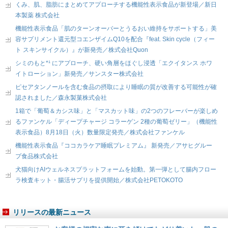
くみ、肌、脂肪にまとめてアプローチする機能性表示食品が新登場／新日
本製薬 株式会社
機能性表示食品「肌のターンオーバーとうるおい維持をサポートする」美
容サプリメント還元型コエンザイムQ10を配合『feat. Skin cycle（フィー
ト スキンサイクル）』が新発売／株式会社Quon
シミのもと*¹ にアプローチ、硬い角層をほぐし浸透「エクイタンス ホワ
イトローション」新発売／サンスター株式会社
ピセアタンノールを含む食品の摂取により睡眠の質が改善する可能性が確
認されました／森永製菓株式会社
1箱で「葡萄＆カシス味」と「マスカット味」の2つのフレーバーが楽しめ
るファンケル「ディープチャージ コラーゲン 2種の葡萄ゼリー」（機能性
表示食品）8月18日（火）数量限定発売／株式会社ファンケル
機能性表示食品『ココカラケア睡眠プレミアム』 新発売／アサヒグルー
プ食品株式会社
犬猫向けAIウェルネスプラットフォームを始動。第一弾として腸内フロー
ラ検査キット・腸活サプリを提供開始／株式会社PETOKOTO
リリースの最新ニュース