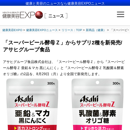
健康と美容のニュースなら健康美容EXPOニュース
健康美容EXPO
健康美容EXPOニュース
リリース：TOP
新商品（健康）
「スーパービー
「スーパービール酵母Ｚ」からサプリ2種を新発売/
アサヒグループ食品
アサヒグループ食品株式会社は、「スーパービール酵母Ｚ」から『スーパービ
ール酵母Ｚ 亜鉛＆マカ 黒にんにく』と『スーパービール酵母Ｚ 乳酸菌＆酵素
オリゴ糖』の2品を、8月29日（月）より全国で新発売します。