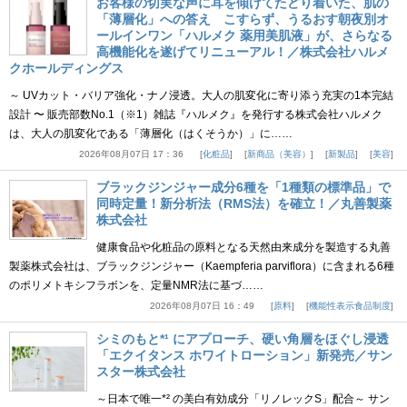
お客様の切実な声に耳を傾けてたどり着いた、肌の
「薄層化」への答え こすらず、うるおす朝夜別オ
ールインワン「ハルメク 薬用美肌液」が、さらなる
高機能化を遂げてリニューアル！／株式会社ハルメ
クホールディングス
～ UVカット・バリア強化・ナノ浸透。大人の肌変化に寄り添う充実の1本完結
設計 〜 販売部数No.1（※1）雑誌『ハルメク』を発行する株式会社ハルメク
は、大人の肌変化である「薄層化（はくそうか）」に……
2026年08月07日 17：36
化粧品
新商品（美容）
新製品
美容
ブラックジンジャー成分6種を「1種類の標準品」で
同時定量！新分析法（RMS法）を確立！／丸善製薬
株式会社
健康食品や化粧品の原料となる天然由来成分を製造する丸善
製薬株式会社は、ブラックジンジャー（Kaempferia parviflora）に含まれる6種
のポリメトキシフラボンを、定量NMR法に基づ……
2026年08月07日 16：49
原料
機能性表示食品制度
シミのもと*¹ にアプローチ、硬い角層をほぐし浸透
「エクイタンス ホワイトローション」新発売／サン
スター株式会社
～日本で唯一*² の美白有効成分「リノレックS」配合～ サン