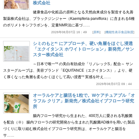
株式会社
健康食品や化粧品の原料となる天然由来成分を製造する丸善
製薬株式会社は、ブラックジンジャー（Kaempferia parviflora）に含まれる6種
のポリメトキシフラボンを、定量NMR法に基づ……
2026年08月07日 16：49
原料
機能性表示食品制度
シミのもと*¹ にアプローチ、硬い角層をほぐし浸透
「エクイタンス ホワイトローション」新発売／サン
スター株式会社
～日本で唯一*² の美白有効成分「リノレックS」配合～ サン
スターグループは、美容ブランド「EQUITANCE（エクイタンス）」より、硬
く厚くなった角層を柔らかくほぐして高い浸透*³ 実感を叶え……
2026年08月07日 09：44
オーラルケアと腸活を1粒で。Wケアチュアブル「オ
ラフル クリア」新発売／株式会社イブフローラ研究
所
腸内フローラ研究から生まれた、400万人に愛される乳酸菌
を配合（※） 腸内フローラの研究開発から生まれた乳酸菌AD株®を用いた製品
づくりに取り組む株式会社イブフローラ研究所は、オーラルケアと腸活を
サ……