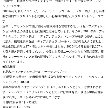
に向けた、低価格かつパウチタイプで、手軽にトライアルできるサプリメント
シリーズです。
2015年から新たに加わった「ディアナチュラゴールド」シリーズは、より具体
的な目的でサプリメントを使用したいお客様に向けたサプリメントシリーズで
す。
近年、サプリメント市場は“自らが健康維持を管理する”というセルフメディケー
ションの考えの浸透とともに堅調に推移しています。その中、2015年の「ディ
アナチュラ」ブランドは、「ディアナチュラ」シリーズが好調に推移したこと
に加え、機能性表示食品「ディアナチュラ ゴールド」の販売も大きく貢献し、
売上金額は前年比27％増と大きく伸長しました。2016年1-7月も前年比107％
と引き続き好調に推移しており、今後もお客様ニーズをとらえた商品提案、積
極的なマーケティング施策の展開などにより、さらなるブランド力の向上を図
ってまいります。
■商品概要
商品名:ディアナチュラゴールド サーデンペプチド
1日摂取目安量当たりの機能性関与成分含有量:サーデンペプチド（バリルチロ
シンとして）:400μg
届出表示:本品にはサーデンペプチド（バリルチロシンとして）が含まれます。
サーデンペプチド（バリルチロシンとして）には血圧を低下させる機能が報告
されており、血圧が高めの方に適しています。
1日摂取目安量:1日2粒目安
内容量:30日分（60粒）