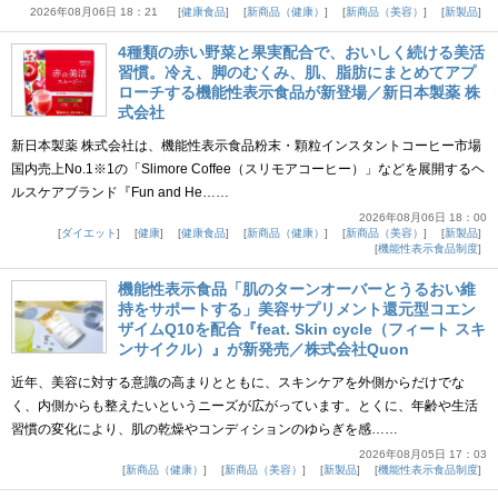
2026年08月06日 18：21
健康食品
新商品（健康）
新商品（美容）
新製品
4種類の赤い野菜と果実配合で、おいしく続ける美活
習慣。冷え、脚のむくみ、肌、脂肪にまとめてアプ
ローチする機能性表示食品が新登場／新日本製薬 株
式会社
新日本製薬 株式会社は、機能性表示食品粉末・顆粒インスタントコーヒー市場
国内売上No.1※1の「Slimore Coffee（スリモアコーヒー）」などを展開するヘ
ルスケアブランド『Fun and He……
2026年08月06日 18：00
ダイエット
健康
健康食品
新商品（健康）
新商品（美容）
新製品
機能性表示食品制度
機能性表示食品「肌のターンオーバーとうるおい維
持をサポートする」美容サプリメント還元型コエン
ザイムQ10を配合『feat. Skin cycle（フィート スキ
ンサイクル）』が新発売／株式会社Quon
近年、美容に対する意識の高まりとともに、スキンケアを外側からだけでな
く、内側からも整えたいというニーズが広がっています。とくに、年齢や生活
習慣の変化により、肌の乾燥やコンディションのゆらぎを感……
2026年08月05日 17：03
新商品（健康）
新商品（美容）
新製品
機能性表示食品制度