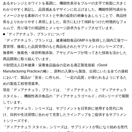
あるオレンジとホワイトを基調に、機能性表示をブルーの文字で前面に大きく
わかりやすく表記し、品質感あるデザインに仕上げました。機能性関与成分を
イメージさせる素材のイラストと中身の錠剤の画像をあしらうことで、商品特
長をよりわかりやすく表現しました。前方にむけて傾斜をつけた特徴的なフォ
ルムで、売り場での視認性とメッセージ訴求力をアップさせています。
■「ディアナチュラ」ブランドについて
「ディアナチュラ」ブランドは、健康補助食品GMP※を取得した国内工場で一
貫管理。徹底した品質管理のもと商品化されたサプリメントのシリーズです。
無香料・無着色・保存料無添加。アサヒグループが培ってきた技術を活かした
商品開発に取り組んでいます。
※財団法人日本健康・栄養食品協会の定める適正製造規範（Good
Manufacturing Practiceの略）。原料の入庫から製造、出荷にいたる全ての過程
において、製品が「安全」に作られ、「一定の品質」が保たれるようにするた
めの製造工程管理基準。
現在「ディアナチュラ」ブランドは、「ディアナチュラ」と「ディアナチュラ
スタイル」、機能性表示食品の「ディアナチュラゴールド」の3シリーズで展開
しています。
「ディアナチュラ」シリーズは、サプリメントを日常的に使用する世代に向
け、目的や生活習慣に合わせて充実したラインアップをご提供するサプリメン
トシリーズです。
「ディアナチュラ スタイル」シリーズは、サプリメントが気になり始める世代