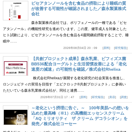
ピセアタンノールを含む食品の摂取により睡眠の質
が改善する可能性が確認されました／森永製菓株式
会社
森永製菓株式会社では、ポリフェノールの一種である「ピセ
アタンノール」の機能性研究を進めています。この度、健常成人を対象とした
ヒト試験により、ピセアタンノールを含む食品を4週間継続摂取することで、睡
眠中……
2026年08月04日 20：09
原料
研究報告
【共創プロジェクト成果】森永乳業、ビフィズス菌
BB536配合ヨーグルトと生活習慣改善による「老化
速度の減速」の可能性を確認／株式会社Rhelixa
株式会社Rhelixaが展開する老化研究の社会実装を推進し、
ロンジェビティの実現を目指す「エピクロック®共創プロジェクト」に参画い
ただいている森永乳業株式会社が、同社と連携……
2026年07月31日 17：47
原料
研究報告
美容
調査
～老化という摂理に告ぐ。～ 100年美肌への想いを
込めた最高峰（※1）の高機能エッセンスクリーム
「AQ ミリオリティ ザ クリーム デコラシオン」を
発売／株式会社コーセー