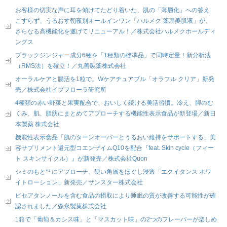
お客様の切実な声に耳を傾けてたどり着いた、肌の「薄層化」への答え
こすらず、うるおす朝夜別オールインワン「ハルメク 薬用美肌液」が、
さらなる高機能化を遂げてリニューアル！／株式会社ハルメクホールディ
ングス
ブラックジンジャー成分6種を「1種類の標準品」で同時定量！新分析法
（RMS法）を確立！／丸善製薬株式会社
オーラルケアと腸活を1粒で。Wケアチュアブル「オラフル クリア」新発
売／株式会社イブフローラ研究所
4種類の赤い野菜と果実配合で、おいしく続ける美活習慣。冷え、脚のむ
くみ、肌、脂肪にまとめてアプローチする機能性表示食品が新登場／新日
本製薬 株式会社
機能性表示食品「肌のターンオーバーとうるおい維持をサポートする」美
容サプリメント還元型コエンザイムQ10を配合『feat. Skin cycle（フィー
ト スキンサイクル）』が新発売／株式会社Quon
シミのもと*¹ にアプローチ、硬い角層をほぐし浸透「エクイタンス ホワ
イトローション」新発売／サンスター株式会社
ピセアタンノールを含む食品の摂取により睡眠の質が改善する可能性が確
認されました／森永製菓株式会社
1箱で「葡萄＆カシス味」と「マスカット味」の2つのフレーバーが楽しめ