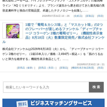
株式会社コーセーは、ハイプレステージブランド『コスメデコルテ』の最高峰
ライン「AQ ミリオリティ」より、ブランド誕生から磨き続けてきた最先端の美
容皮膚科学と独自の官能品質、卓越したテクノロジーを結集し……
2026年07月31日 10：26
化粧品
新製品
美容
1箱で「葡萄＆カシス味」と「マスカット味」の2つ
のフレーバーが楽しめるファンケル「ディープチャ
ージ コラーゲン 2種の葡萄ゼリー」（機能性表示食
品）8月18日（火）数量限定発売／株式会社ファンケ
ル
株式会社ファンケルは2026年8月18日（火）から、「ディープチャージ コラー
ゲン 2種のゼリー」（1箱10本入り／価格：2,494円＜税込＞）を「肌のうるお
いと弾力を維持する」機能性表示食品として、……
2026年07月30日 19：21
新商品（健康）
新商品（美容）
新製品
機能性表示食品制度
美容