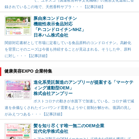
て、ユネスコ（国連教育科学文化機構）の無形文化遺産に登
録されているこの地で、天然香料サプラ・・・【記事詳細】
豚由来コンドロイチン
機能性表示食品対応
「P-コンドロイチンNHZ」
日本ハム株式会社
関節対応素材として市場に定着している食品原料のコンドロイチン。高齢化
を背景にそのニーズは今後も持続することが見込まれる。そうした中、原料
に対し・・・【記事詳細】
健康美容EXPO 企業特集
進化系受託製造のアンプリーが提案する「マーケテ
ィング連動型OEM」
株式会社アンプリー
ポストコロナの動きが水面下で加速している。コロナ禍で減
速を余儀なくされたインバウンド需要もようやく規制が解かれ、復調の兆し
がみえつつある・・・【記事詳細】
髪を知り尽くす唯一無二のOEM企業
近代化学株式会社
ヘアケア製品のOEMメーカーとして絶大な信頼を獲得して