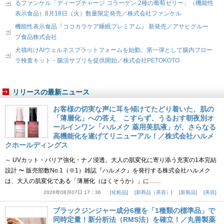
るファンケル「ディープチャージ コラーゲン 2種の葡萄ゼリー」（機能性
表示食品）8月18日（火）数量限定発売／株式会社ファンケル
機能性表示食品『ココカラケア睡眠プレミアム』 新発売／アサヒグルー
プ食品株式会社
犬猫向けAIウェルネスプラットフォームを始動。第一弾として腸内フロー
ラ検査キット・腸活サプリを提供開始／株式会社PETOKOTO
リリースの最新ニュース
お客様の切実な声に耳を傾けてたどり着いた、肌の
「薄層化」への答え こすらず、うるおす朝夜別オ
ールインワン「ハルメク 薬用美肌液」が、さらなる
高機能化を遂げてリニューアル！／株式会社ハルメ
クホールディングス
～ UVカット・バリア強化・ナノ浸透。大人の肌変化に寄り添う充実の1本完結
設計 〜 販売部数No.1（※1）雑誌『ハルメク』を発行する株式会社ハルメク
は、大人の肌変化である「薄層化（はくそうか）」に……
2026年08月07日 17：36
化粧品
新商品（美容）
新製品
美容
ブラックジンジャー成分6種を「1種類の標準品」で
同時定量！新分析法（RMS法）を確立！／丸善製薬