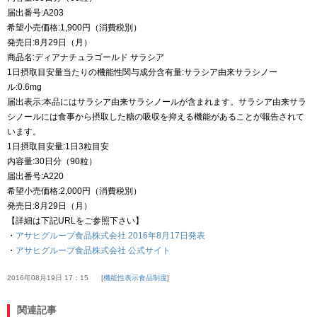
届出番号:A203
希望小売価格:1,900円（消費税別）
発売日:8月29日（月）
商品名:ディアナチュラゴールド サラシア
1日摂取目安量当たりの機能性関与成分含有量:サラシア由来サラシノー
ル:0.6mg
届出表示:本品にはサラシア由来サラシノールが含まれます。サラシア由来サラ
シノールには食事から摂取した糖の吸収を抑える機能があることが報告されて
います。
1日摂取目安量:1日3粒目安
内容量:30日分（90粒）
届出番号:A220
希望小売価格:2,000円（消費税別）
発売日:8月29日（月）
【詳細は下記URLをご参照下さい】
・
アサヒグループ食品株式会社 2016年8月17日発表
・
アサヒグループ食品株式会社 公式サイト
2016年08月19日 17：15
機能性表示食品制度
関連記事