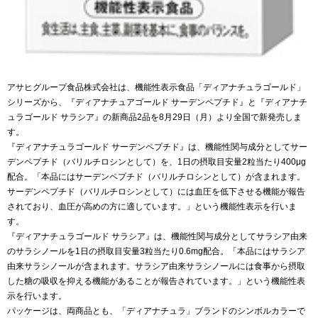
アサヒグループ食品株式会社は、機能性表示食品「ディアナチュラゴールド」
シリーズから、『ディアナチュアゴールド サーデンペプチド』と『ディアナチ
ュラゴールド サラシア』の新商品2品を8月29日（月）より全国で新発売しま
す。
『ディアナチュラゴールド サーデンペプチド』は、機能性関与成分としてサー
デンペプチド（バリルチロシンとして）を、1日の摂取目安量2粒当たり400μg
配合。「本品にはサーデンペプチド（バリルチロシンとして）が含まれます。
サーデンペプチド（バリルチロシンとして）には血圧を低下させる機能が報告
されており、血圧が高めの方に適しています。」という機能性表示を行いま
す。
『ディアナチュラゴールド サラシア』は、機能性関与成分としてサラシア由来
のサラシノールを1日の摂取目安量3粒当たり0.6mg配合。「本品にはサラシア
由来サラシノールが含まれます。サラシア由来サラシノールには食事から摂取
した糖の吸収を抑える機能があることが報告されています。」という機能性表
示を行います。
パッケージは、両商品とも、「ディアナチュラ」ブランドのシンボルカラーで