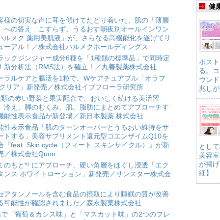
健
客様の切実な声に耳を傾けてたどり着いた、肌の「薄層
」への答え こすらず、うるおす朝夜別オールインワン
ハルメク 薬用美肌液」が、さらなる高機能化を遂げてリ
ューアル！／株式会社ハルメクホールディングス
ラックジンジャー成分6種を「1種類の標準品」で同時定
ポスト
！新分析法（RMS法）を確立！／丸善製薬株式会社
る。コ
ーラルケアと腸活を1粒で。Wケアチュアブル「オラフ
ウンド
 クリア」新発売／株式会社イブフローラ研究所
兆しが
種類の赤い野菜と果実配合で、おいしく続ける美活習
。冷え、脚のむくみ、肌、脂肪にまとめてアプローチす
機能性表示食品が新登場／新日本製薬 株式会社
能性表示食品「肌のターンオーバーとうるおい維持をサ
ートする」美容サプリメント還元型コエンザイムQ10を
合『feat. Skin cycle（フィート スキンサイクル）』が新
として
売／株式会社Quon
美容室
が掲げ
ミのもと*¹ にアプローチ、硬い角層をほぐし浸透「エク
細】
タンス ホワイトローション」新発売／サンスター株式会
セアタンノールを含む食品の摂取により睡眠の質が改善
る可能性が確認されました／森永製菓株式会社
箱で「葡萄＆カシス味」と「マスカット味」の2つのフレ