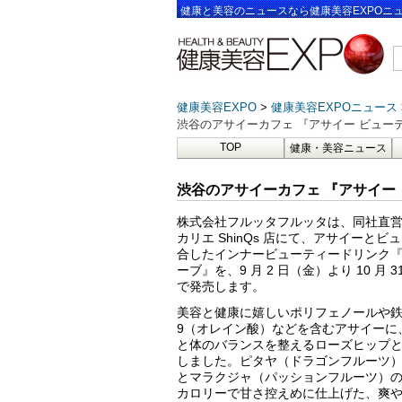
健康と美容のニュースなら健康美容EXPOニ
健康美容EXPO
健康美容EXPOニュース
渋谷のアサイーカフェ 『アサイー ビュー
TOP
健康・美容ニュース
渋谷のアサイーカフェ 『アサイー
株式会社フルッタフルッタは、同社直
カリエ ShinQs 店にて、アサイーと
合したインナービューティードリンク『
ーブ』を、9 月 2 日（金）より 10 月
で発売します。
美容と健康に嬉しいポリフェノールや
9（オレイン酸）などを含むアサイーに、
と体のバランスを整えるローズヒップ
しました。ピタヤ（ドラゴンフルーツ
とマラクジャ（パッションフルーツ）
カロリーで甘さ控えめに仕上げた、爽