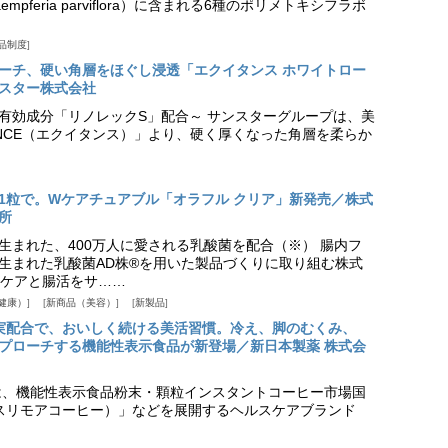
pferia parviflora）に含まれる6種のポリメトキシフラボ
品制度
プローチ、硬い角層をほぐし浸透「エクイタンス ホワイトロー
スター株式会社
美白有効成分「リノレックS」配合～ サンスターグループは、美
ANCE（エクイタンス）」より、硬く厚くなった角層を柔らか
1粒で。Wケアチュアブル「オラフル クリア」新発売／株式
所
生まれた、400万人に愛される乳酸菌を配合（※） 腸内フ
生まれた乳酸菌AD株®を用いた製品づくりに取り組む株式
ケアと腸活をサ……
健康）
新商品（美容）
新製品
実配合で、おいしく続ける美活習慣。冷え、脚のむくみ、
プローチする機能性表示食品が新登場／新日本製薬 株式会
は、機能性表示食品粉末・顆粒インスタントコーヒー市場国
offee（スリモアコーヒー）」などを展開するヘルスケアブランド