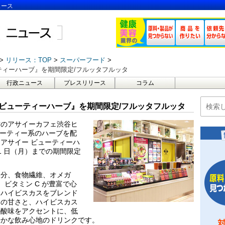
ュース
リリース：TOP
スーパーフード
ティーハーブ』を期間限定/フルッタフルッタ
行政ニュース
プレスリリース
コラム
 ビューティーハーブ』を期間限定/フルッタフルッタ
営のアサイーカフェ渋谷ヒ
ビューティー系のハーブを配
アサイー ビューティーハ
 31 日（月）までの期間限定
鉄分、食物繊維、オメガ
ビタミン C が豊富で心
とハイビスカスをブレンド
）の甘さと、ハイビスカス
の酸味をアクセントに、低
やかな飲み心地のドリンクです。