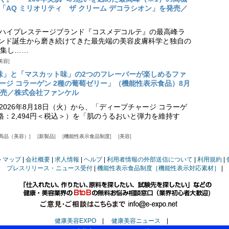
「AQ ミリオリティ ザ クリーム デコラシオン」を発売／
ハイプレステージブランド『コスメデコルテ』の最高峰ラ
ランド誕生から磨き続けてきた最先端の美容皮膚科学と独自の
集し……
美容
味」と「マスカット味」の2つのフレーバーが楽しめるファ
ージ コラーゲン 2種の葡萄ゼリー」（機能性表示食品）8月
発売／株式会社ファンケル
026年8月18日（火）から、「ディープチャージ コラーゲ
価格：2,494円＜税込＞）を「肌のうるおいと弾力を維持す
商品（美容）
新製品
機能性表示食品制度
美容
トマップ
会社概要
求人情報
ヘルプ
利用者情報の外部送信について
利用規約
プレスリリース・ニュース受付
機能性表示食品制度［機能性表示対応素材］
健康美容EXPO
|
健康美容ニュース
|