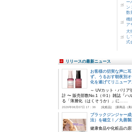
ー
ン
数
機
ア
犬
し
式
リリースの最新ニュース
お客様の切実な声に耳
ず、うるおす朝夜別オ
化を遂げてリニューア
～ UVカット・バリ
計 〜 販売部数No.1（※1）雑誌
る「薄層化（はくそうか）」に……
2026年08月07日 17：36
化粧品
新商品（美
ブラックジンジャー成
法）を確立！／丸善製
健康食品や化粧品の原