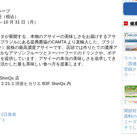
ハーブ
 円（税込）
～10 月 31 日（月）
健
ッタが展開する、本物のアサイーの美味しさをお届けするアサ
ブラジルにある提携農協のCAMTA より直輸入した、ブラジ
ッソ）規格の最高濃度アサイーです。店頭では作りたての濃厚ア
豊かなアマゾンフルーツとスーパーフードのドリンクや、ボデ
ラース
どを提供しています。アサイーの本当の美味しさを追求してき
（国連
を活かした最も美味しい食べ方を提案します。
登録さ
ラ・・
inQs 店
-21-1 渋谷ヒカリエ B3F ShinQs 内
）
関節対
月2日発表
原料の
イト
ニーズ
そうし