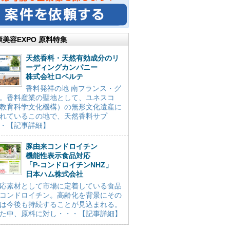
康美容EXPO 原料特集
天然香料・天然有効成分のリ
ーディングカンパニー
株式会社ロベルテ
香料発祥の地 南フランス・グ
。香料産業の聖地として、ユネスコ
教育科学文化機構）の無形文化遺産に
れているこの地で、天然香料サプ
・【記事詳細】
豚由来コンドロイチン
機能性表示食品対応
「P-コンドロイチンNHZ」
日本ハム株式会社
応素材として市場に定着している食品
コンドロイチン。高齢化を背景にその
は今後も持続することが見込まれる。
た中、原料に対し・・・【記事詳細】