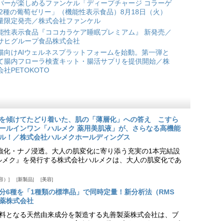
バーが楽しめるファンケル「ディープチャージ コラーゲ
 2種の葡萄ゼリー」（機能性表示食品）8月18日（火）
量限定発売／株式会社ファンケル
能性表示食品『ココカラケア睡眠プレミアム』 新発売／
サヒグループ食品株式会社
猫向けAIウェルネスプラットフォームを始動。第一弾と
て腸内フローラ検査キット・腸活サプリを提供開始／株
会社PETOKOTO
を傾けてたどり着いた、肌の「薄層化」への答え こすら
ールインワン「ハルメク 薬用美肌液」が、さらなる高機能
ル！／株式会社ハルメクホールディングス
ア強化・ナノ浸透。大人の肌変化に寄り添う充実の1本完結設
『ハルメク』を発行する株式会社ハルメクは、大人の肌変化であ
容）
新製品
美容
分6種を「1種類の標準品」で同時定量！新分析法（RMS
薬株式会社
料となる天然由来成分を製造する丸善製薬株式会社は、ブ