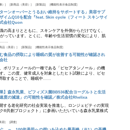
康）
新商品（美容）
新製品
機能性表示食品制度
ターンオーバーとうるおい維持をサポートする」美容サプ
Q10を配合『feat. Skin cycle（フィート スキンサイ
式会社Quon
識の高まりとともに、スキンケアを外側からだけでなく、
がっています。とくに、年齢や生活習慣の変化により、肌
……
商品（美容）
新製品
機能性表示食品制度
む食品の摂取により睡眠の質が改善する可能性が確認され
会社
、ポリフェノールの一種である「ピセアタンノール」の機
す。この度、健常成人を対象としたヒト試験により、ピセ
摂取することで、睡眠中……
果】森永乳業、ビフィズス菌BB536配合ヨーグルトと生活
度の減速」の可能性を確認／株式会社Rhelixa
aが展開する老化研究の社会実装を推進し、ロンジェビティの実現
ク®共創プロジェクト」に参画いただいている森永乳業株式
美容
調査
ぐ。～ 100年美肌への想いを込めた最高峰（※1）の高機