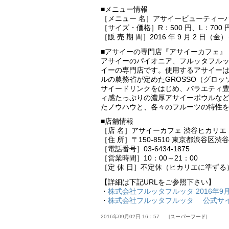
■メニュー情報
［メニュー 名］アサイービューティー
［サイズ・価格］R：500 円、L：700
［販 売 期 間］2016 年 9 月 2 日（金）
■アサイーの専門店『アサイーカフェ』
アサイーのパイオニア、フルッタフル
イーの専門店です。使用するアサイーは
ルの農務省が定めたGROSSO（グロ
サイードリンクをはじめ、バラエティ
ィ感たっぷりの濃厚アサイーボウルな
たノウハウと、各々のフルーツの特性
■店舗情報
［店 名］アサイーカフェ 渋谷ヒカリエ Sh
［住 所］〒150-8510 東京都渋谷区渋谷 2
［電話番号］03-6434-1875
［営業時間］10：00～21：00
［定 休 日］不定休（ヒカリエに準ずる
【詳細は下記URLをご参照下さい】
・
株式会社フルッタフルッタ 2016年9
・
株式会社フルッタフルッタ 公式サ
2016年09月02日 16：57
スーパーフード