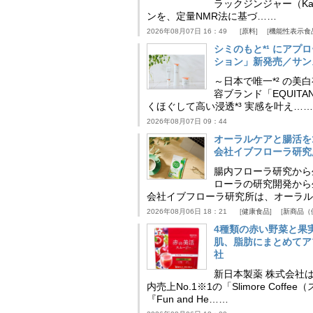
ラックジンジャー（Kaem
ンを、定量NMR法に基づ……
2026年08月07日 16：49
原料
機能性表示食
シミのもと*¹ にア
ション」新発売／サン
～日本で唯一*² の
容ブランド「EQUIT
くほぐして高い浸透*³ 実感を叶え……
2026年08月07日 09：44
オーラルケアと腸活を
会社イブフローラ研究
腸内フローラ研究から
ローラの研究開発から
会社イブフローラ研究所は、オーラル
2026年08月06日 18：21
健康食品
新商品（
4種類の赤い野菜と果
肌、脂肪にまとめてア
社
新日本製薬 株式会社
内売上No.1※1の「Slimore C
『Fun and He……