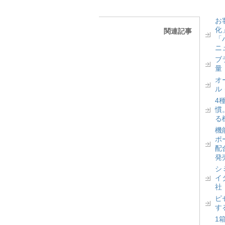
お
化
関連記事
「
ニ
ブ
量
オ
ル
4
慣
る
機
ポ
配
発
シ
イ
社
ピ
す
1