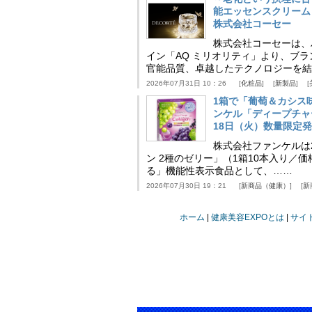
能エッセンスクリーム
株式会社コーセー
株式会社コーセーは、
イン「AQ ミリオリティ」より、ブ
官能品質、卓越したテクノロジーを結
2026年07月31日 10：26
化粧品
新製品
1箱で「葡萄＆カシス
ンケル「ディープチャ
18日（火）数量限定
株式会社ファンケルは2
ン 2種のゼリー」（1箱10本入り／
る」機能性表示食品として、……
2026年07月30日 19：21
新商品（健康）
新
ホーム
健康美容EXPOとは
サイ