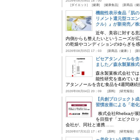
2026年08月06日 18：00
ダイエット
健康
健康食品
新商品（健
機能性表示食品「肌の
リメント還元型コエンザイム
クル）』が新発売／株
近年、美容に対する意
内側からも整えたいというニーズが広
の乾燥やコンディションのゆらぎを感
2026年08月05日 17：03
新商品（健康）
新
ピセアタンノールを含
ました／森永製菓株式
森永製菓株式会社では
能性研究を進めていま
アタンノールを含む食品を4週間継続
2026年08月04日 20：09
原料
研究報告
【共創プロジェクト成
習慣改善による「老化速
株式会社Rhelix
を目指す「エピクロッ
会社が、同社と連携……
2026年07月31日 17：47
原料
研究報告
～老化という摂理に告