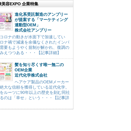
康美容EXPO 企業特集
進化系受託製造のアンプリー
が提案する「マーケティング
連動型OEM」
株式会社アンプリー
コロナの動きが水面下で加速してい
ロナ禍で減速を余儀なくされたインバ
需要もようやく規制が解かれ、復調の
みえつつある・・・【記事詳細】
髪を知り尽くす唯一無二の
OEM企業
近代化学株式会社
ヘアケア製品のOEMメーカー
絶大な信頼を獲得している近代化学。
をルーツに90年以上の歴史を刻む同社
るのは「幸せ」という・・・【記事詳