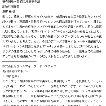
研究開発本部 商品開発研究所
調味料開発部
塚野 桂 様
楽しく、美味しく野菜を摂っていただき、健康的な食生活を提案したいという
想いで日々、家庭用・業務用ドレッシングの商品開発を行っています。日本に
とどまらず、海外の市場トレンドや潜在的ニーズを調査・分析し、新たな提案
に取り組んでいます。“野菜+ドレッシング”をうまく組み合わせることにより、
野菜不足の解消はもちろん、食事の栄養バランスアップにもつながることを伝
えていきたいと考えています。今回のデニーズで使用するシールド乳酸菌®入
りドレッシングの開発は完成まで3～4ヶ月を費やしました。試作を繰り返し、
サラダの仕立てに合ったそれぞれの味の特徴を活かしつつ、健康面での価値を
アップさせる乳酸菌のパワーを取り入れることができたと思います。
————————————-
株式会社セブン＆アイ・フードシステムズ
商品部 総括マネジャー
上屋敷 恵美子
デニーズは「普段の食事の中で美味しく健康的なメニューを提供したい」とい
う想いをテーマの一つとしてメニュー提案を進めています。2015年3月よりサ
ラダに使用するフレッシュ野菜を国産野菜に切り替えて以降、サラダ自体の食
数も伸長しており、一層お客様に喜んでいただけるものは何かを考え続けて参
りました。その中で、様々な市場動向を調査し、「腸内環境を整える」ことへ
の関心の高まりを強く感じたことが今回のシールド乳酸菌®入りドレッシング