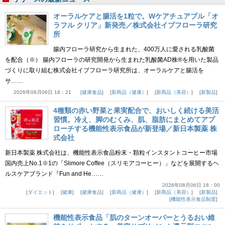
オーラルケアと腸活を1粒で。Wケアチュアブル「オ
ラフル クリア」新発売／株式会社イブフローラ研究
所
腸内フローラ研究から生まれた、400万人に愛される乳酸菌
を配合（※） 腸内フローラの研究開発から生まれた乳酸菌AD株®を用いた製品
づくりに取り組む株式会社イブフローラ研究所は、オーラルケアと腸活を
サ……
2026年08月06日 18：21
健康食品
新商品（健康）
新商品（美容）
新製品
4種類の赤い野菜と果実配合で、おいしく続ける美活
習慣。冷え、脚のむくみ、肌、脂肪にまとめてアプ
ローチする機能性表示食品が新登場／新日本製薬 株
式会社
新日本製薬 株式会社は、機能性表示食品粉末・顆粒インスタントコーヒー市場
国内売上No.1※1の「Slimore Coffee（スリモアコーヒー）」などを展開するヘ
ルスケアブランド『Fun and He……
2026年08月06日 18：00
ダイエット
健康
健康食品
新商品（健康）
新商品（美容）
新製品
機能性表示食品制度
機能性表示食品「肌のターンオーバーとうるおい維