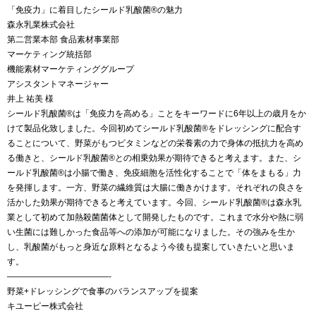
「免疫力」に着目したシールド乳酸菌®の魅力
森永乳業株式会社
第二営業本部 食品素材事業部
マーケティング統括部
機能素材マーケティンググループ
アシスタントマネージャー
井上 祐美 様
シールド乳酸菌®は「免疫力を高める」ことをキーワードに6年以上の歳月をか
けて製品化致しました。今回初めてシールド乳酸菌®をドレッシングに配合す
ることについて、野菜がもつビタミンなどの栄養素の力で身体の抵抗力を高め
る働きと、シールド乳酸菌®との相乗効果が期待できると考えます。また、シ
ールド乳酸菌®は小腸で働き、免疫細胞を活性化することで「体をまもる」力
を発揮します。一方、野菜の繊維質は大腸に働きかけます。それぞれの良さを
活かした効果が期待できると考えています。今回、シールド乳酸菌®は森永乳
業として初めて加熱殺菌菌体として開発したものです。これまで水分や熱に弱
い生菌には難しかった食品等への添加が可能になりました。その強みを生か
し、乳酸菌がもっと身近な原料となるよう今後も提案していきたいと思いま
す。
————————————-
野菜+ドレッシングで食事のバランスアップを提案
キユーピー株式会社