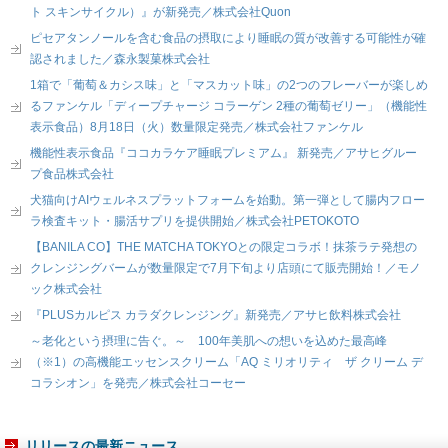
ト スキンサイクル）』が新発売／株式会社Quon
ピセアタンノールを含む食品の摂取により睡眠の質が改善する可能性が確
認されました／森永製菓株式会社
1箱で「葡萄＆カシス味」と「マスカット味」の2つのフレーバーが楽しめ
るファンケル「ディープチャージ コラーゲン 2種の葡萄ゼリー」（機能性
表示食品）8月18日（火）数量限定発売／株式会社ファンケル
機能性表示食品『ココカラケア睡眠プレミアム』 新発売／アサヒグルー
プ食品株式会社
犬猫向けAIウェルネスプラットフォームを始動。第一弾として腸内フロー
ラ検査キット・腸活サプリを提供開始／株式会社PETOKOTO
【BANILA CO】THE MATCHA TOKYOとの限定コラボ！抹茶ラテ発想の
クレンジングバームが数量限定で7月下旬より店頭にて販売開始！／モノ
ック株式会社
『PLUSカルピス カラダクレンジング』新発売／アサヒ飲料株式会社
～老化という摂理に告ぐ。～ 100年美肌への想いを込めた最高峰
（※1）の高機能エッセンスクリーム「AQ ミリオリティ ザ クリーム デ
コラシオン」を発売／株式会社コーセー
リリースの最新ニュース