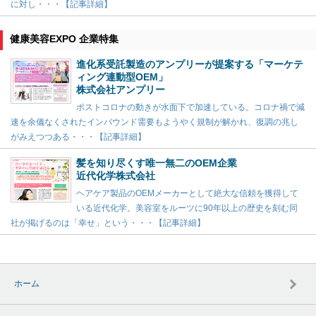
に対し・・・【記事詳細】
健康美容EXPO 企業特集
進化系受託製造のアンプリーが提案する「マーケテ
ィング連動型OEM」
株式会社アンプリー
ポストコロナの動きが水面下で加速している。コロナ禍で減
速を余儀なくされたインバウンド需要もようやく規制が解かれ、復調の兆し
がみえつつある・・・【記事詳細】
髪を知り尽くす唯一無二のOEM企業
近代化学株式会社
ヘアケア製品のOEMメーカーとして絶大な信頼を獲得して
いる近代化学。美容室をルーツに90年以上の歴史を刻む同
社が掲げるのは「幸せ」という・・・【記事詳細】
ホーム