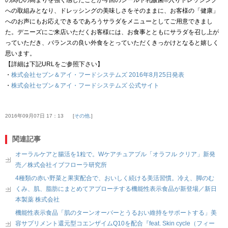
への取組みとなり、ドレッシングの美味しさをそのままに、お客様の「健康」
へのお声にもお応えできるであろうサラダをメニューとしてご用意できまし
た。デニーズにご来店いただくお客様には、お食事とともにサラダを召し上が
っていただき、バランスの良い外食をとっていただくきっかけとなると嬉しく
思います。
【詳細は下記URLをご参照下さい】
・
株式会社セブン＆アイ・フードシステムズ 2016年8月25日発表
・
株式会社セブン＆アイ・フードシステムズ 公式サイト
2016年09月07日 17：13
その他.
関連記事
オーラルケアと腸活を1粒で。Wケアチュアブル「オラフル クリア」新発
売／株式会社イブフローラ研究所
4種類の赤い野菜と果実配合で、おいしく続ける美活習慣。冷え、脚のむ
くみ、肌、脂肪にまとめてアプローチする機能性表示食品が新登場／新日
本製薬 株式会社
機能性表示食品「肌のターンオーバーとうるおい維持をサポートする」美
容サプリメント還元型コエンザイムQ10を配合『feat. Skin cycle（フィー