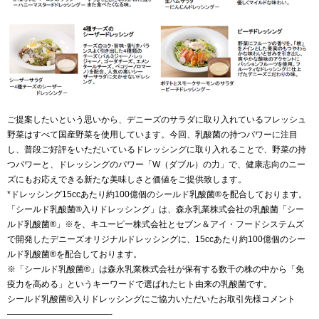
ご提案したいという思いから、デニーズのサラダに取り入れているフレッシュ
野菜はすべて国産野菜を使用しています。今回、乳酸菌の持つパワーに注目
し、普段ご好評をいただいているドレッシングに取り入れることで、野菜の持
つパワーと、ドレッシングのパワー「W（ダブル）の力」で、健康志向のニー
ズにもお応えできる新たな美味しさと価値をご提供致します。
*ドレッシング15ccあたり約100億個のシールド乳酸菌®を配合しております。
「シールド乳酸菌®入りドレッシング」は、森永乳業株式会社の乳酸菌「シー
ルド乳酸菌®」※を、キユーピー株式会社とセブン＆アイ・フードシステムズ
で開発したデニーズオリジナルドレッシングに、15ccあたり約100億個のシー
ルド乳酸菌®を配合しております。
※「シールド乳酸菌®」は森永乳業株式会社が保有する数千の株の中から「免
疫力を高める」というキーワードで選ばれたヒト由来の乳酸菌です。
シールド乳酸菌®入りドレッシングにご協力いただいたお取引先様コメント
————————————-