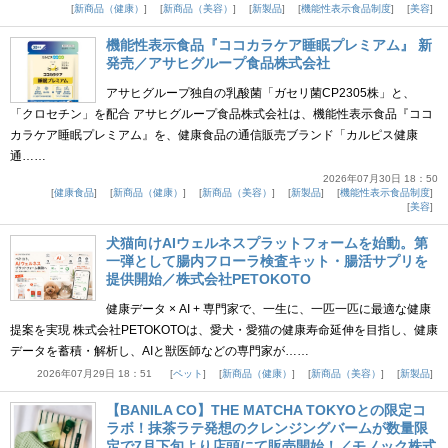
新商品（健康）
新商品（美容）
新製品
機能性表示食品制度
美容
機能性表示食品『ココカラケア睡眠プレミアム』 新
発売／アサヒグループ食品株式会社
アサヒグループ独自の乳酸菌「ガセリ菌CP2305株」と、
「クロセチン」を配合 アサヒグループ食品株式会社は、機能性表示食品『ココ
カラケア睡眠プレミアム』を、健康食品の通信販売ブランド「カルピス健康
通……
2026年07月30日 18：50
健康食品
新商品（健康）
新商品（美容）
新製品
機能性表示食品制度
美容
犬猫向けAIウェルネスプラットフォームを始動。第
一弾として腸内フローラ検査キット・腸活サプリを
提供開始／株式会社PETOKOTO
健康データ × AI + 専門家で、一生に、一匹一匹に最適な健康
提案を実現 株式会社PETOKOTOは、愛犬・愛猫の健康寿命延伸を目指し、健康
データを蓄積・解析し、AIと獣医師などの専門家が……
2026年07月29日 18：51
ペット
新商品（健康）
新商品（美容）
新製品
【BANILA CO】THE MATCHA TOKYOとの限定コ
ラボ！抹茶ラテ発想のクレンジングバームが数量限
定で7月下旬より店頭にて販売開始！／モノック株式