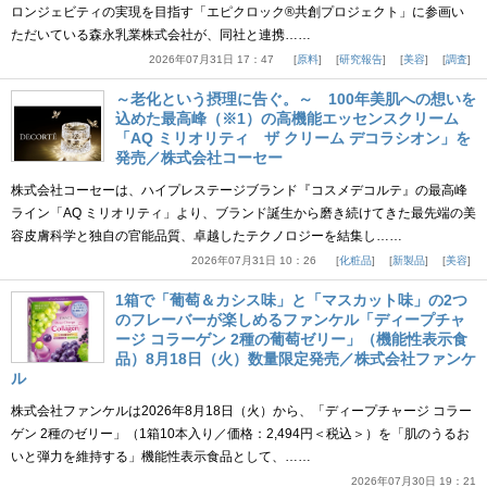
ロンジェビティの実現を目指す「エピクロック®共創プロジェクト」に参画い
ただいている森永乳業株式会社が、同社と連携……
2026年07月31日 17：47
原料
研究報告
美容
調査
～老化という摂理に告ぐ。～ 100年美肌への想いを
込めた最高峰（※1）の高機能エッセンスクリーム
「AQ ミリオリティ ザ クリーム デコラシオン」を
発売／株式会社コーセー
株式会社コーセーは、ハイプレステージブランド『コスメデコルテ』の最高峰
ライン「AQ ミリオリティ」より、ブランド誕生から磨き続けてきた最先端の美
容皮膚科学と独自の官能品質、卓越したテクノロジーを結集し……
2026年07月31日 10：26
化粧品
新製品
美容
1箱で「葡萄＆カシス味」と「マスカット味」の2つ
のフレーバーが楽しめるファンケル「ディープチャ
ージ コラーゲン 2種の葡萄ゼリー」（機能性表示食
品）8月18日（火）数量限定発売／株式会社ファンケ
ル
株式会社ファンケルは2026年8月18日（火）から、「ディープチャージ コラー
ゲン 2種のゼリー」（1箱10本入り／価格：2,494円＜税込＞）を「肌のうるお
いと弾力を維持する」機能性表示食品として、……
2026年07月30日 19：21