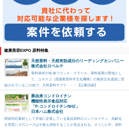
健康美容EXPO 原料特集
天然香料・天然有効成分のリーディングカンパニー
株式会社ロベルテ
香料発祥の地 南フランス・グラース。香料産業の聖地とし
て、ユネスコ（国連教育科学文化機構）の無形文化遺産に登
録されているこの地で、天然香料サプラ・・・【記事詳細】
豚由来コンドロイチン
機能性表示食品対応
「P-コンドロイチンNHZ」
日本ハム株式会社
関節対応素材として市場に定着している食品原料のコンドロイチン。高齢化
を背景にそのニーズは今後も持続することが見込まれる。そうした中、原料