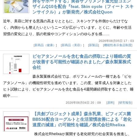
持をサポートする」美容サプリメント還元型コエン
ザイムQ10を配合『feat. Skin cycle（フィート スキ
ンサイクル）』が新発売／株式会社Quon
近年、美容に対する意識の高まりとともに、スキンケアを外側からだけでな
く、内側からも整えたいというニーズが広がっています。とくに、年齢や生活
習慣の変化により、肌の乾燥やコンディションのゆらぎを感……
2026年08月05日 17：03
新商品（健康）
新商品（美容）
新製品
機能性表示食品制度
ピセアタンノールを含む食品の摂取により睡眠の質
が改善する可能性が確認されました／森永製菓株式
会社
森永製菓株式会社では、ポリフェノールの一種である「ピセ
アタンノール」の機能性研究を進めています。この度、健常成人を対象とした
ヒト試験により、ピセアタンノールを含む食品を4週間継続摂取することで、睡
眠中……
2026年08月04日 20：09
原料
研究報告
【共創プロジェクト成果】森永乳業、ビフィズス菌
BB536配合ヨーグルトと生活習慣改善による「老化
速度の減速」の可能性を確認／株式会社Rhelixa
株式会社Rhelixaが展開する老化研究の社会実装を推進し、