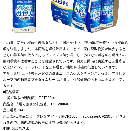
この度、新たに機能性表示食品として届出を行い、“腸内環境改善”という機能訴
求を強化しました。本商品を継続飲用することで、腸内腐敗物質が減少すると
ともに善玉菌の代表であるビフィズス菌が増加し、多様な生活を送る現代人の
腸内環境を改善することが確認されています。発売と同時に実施する交通広告
や店頭POP、リーフレットなどを通じ、機能を明確に伝達していきます。
アサヒ飲料は、今後もお客様の健康ニーズの拡大をチャンスと捉え、アサヒグ
ループ内の独自素材をタイムリーに活用し、付加価値のある商品を提案してい
きます。
■商品概要
「届く強さの乳酸菌」 PET200ml
商品名 :「届く強さの乳酸菌」 PET200ml
届出番号 :B41
届出表示: 本品には「プレミアガセリ菌CP2305」（L.gasseriCP2305）が含ま
れるので、腸内環境の改善に役立つ機能があります。
中味: 清涼飲料水