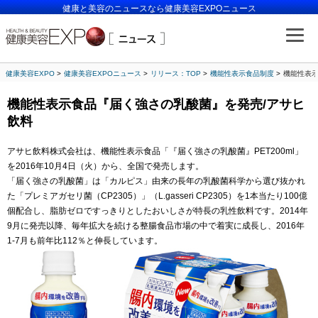
健康と美容のニュースなら健康美容EXPOニュース
健康美容EXPO
健康美容EXPOニュース
リリース：TOP
機能性表示食品制度
機能性表示
機能性表示食品『届く強さの乳酸菌』を発売/アサヒ
飲料
アサヒ飲料株式会社は、機能性表示食品「『届く強さの乳酸菌』PET200ml」
を2016年10月4日（火）から、全国で発売します。
「届く強さの乳酸菌」は「カルピス」由来の長年の乳酸菌科学から選び抜かれ
た「プレミアガセリ菌（CP2305）」（L.gasseri CP2305）を1本当たり100億
個配合し、脂肪ゼロですっきりとしたおいしさが特長の乳性飲料です。2014年
9月に発売以降、毎年拡大を続ける整腸食品市場の中で着実に成長し、2016年
1-7月も前年比112％と伸長しています。