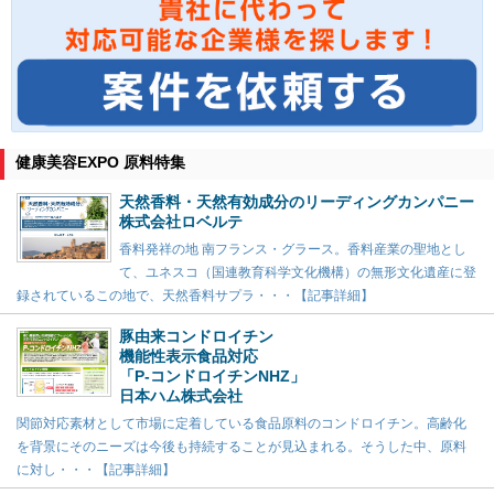
健康美容EXPO 原料特集
天然香料・天然有効成分のリーディングカンパニー
株式会社ロベルテ
香料発祥の地 南フランス・グラース。香料産業の聖地とし
て、ユネスコ（国連教育科学文化機構）の無形文化遺産に登
録されているこの地で、天然香料サプラ・・・【記事詳細】
豚由来コンドロイチン
機能性表示食品対応
「P-コンドロイチンNHZ」
日本ハム株式会社
関節対応素材として市場に定着している食品原料のコンドロイチン。高齢化
を背景にそのニーズは今後も持続することが見込まれる。そうした中、原料
に対し・・・【記事詳細】