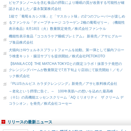
ピセアタンノールを含む食品の摂取により睡眠の質が改善する可能性が確
認されました／森永製菓株式会社
1箱で「葡萄＆カシス味」と「マスカット味」の2つのフレーバーが楽しめ
るファンケル「ディープチャージ コラーゲン 2種の葡萄ゼリー」（機能性
表示食品）8月18日（火）数量限定発売／株式会社ファンケル
機能性表示食品『ココカラケア睡眠プレミアム』 新発売／アサヒグルー
プ食品株式会社
犬猫向けAIウェルネスプラットフォームを始動。第一弾として腸内フロー
ラ検査キット・腸活サプリを提供開始／株式会社PETOKOTO
【BANILA CO】THE MATCHA TOKYOとの限定コラボ！抹茶ラテ発想の
クレンジングバームが数量限定で7月下旬より店頭にて販売開始！／モノ
ック株式会社
『PLUSカルピス カラダクレンジング』新発売／アサヒ飲料株式会社
～老化という摂理に告ぐ。～ 100年美肌への想いを込めた最高峰
（※1）の高機能エッセンスクリーム「AQ ミリオリティ ザ クリーム デ
コラシオン」を発売／株式会社コーセー
リリースの最新ニュース