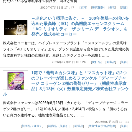
ただいている森永乳業株式会社が、同社と連携……
2026年07月31日 17：47
原料
研究報告
美容
調査
～老化という摂理に告ぐ。～ 100年美肌への想いを
込めた最高峰（※1）の高機能エッセンスクリーム
「AQ ミリオリティ ザ クリーム デコラシオン」を
発売／株式会社コーセー
株式会社コーセーは、ハイプレステージブランド『コスメデコルテ』の最高峰
ライン「AQ ミリオリティ」より、ブランド誕生から磨き続けてきた最先端の美
容皮膚科学と独自の官能品質、卓越したテクノロジーを結集し……
2026年07月31日 10：26
化粧品
新製品
美容
1箱で「葡萄＆カシス味」と「マスカット味」の2つ
のフレーバーが楽しめるファンケル「ディープチャ
ージ コラーゲン 2種の葡萄ゼリー」（機能性表示食
品）8月18日（火）数量限定発売／株式会社ファンケ
ル
株式会社ファンケルは2026年8月18日（火）から、「ディープチャージ コラー
ゲン 2種のゼリー」（1箱10本入り／価格：2,494円＜税込＞）を「肌のうるお
いと弾力を維持する」機能性表示食品として、……
2026年07月30日 19：21
新商品（健康）
新商品（美容）
新製品
機能性表示食品制度
美容