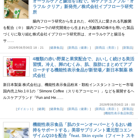
オーラルケアと腸活を1粒で。Wケアチュアブル「オ
ラフル クリア」新発売／株式会社イブフローラ研究
所
腸内フローラ研究から生まれた、400万人に愛される乳酸菌
を配合（※） 腸内フローラの研究開発から生まれた乳酸菌AD株®を用いた製品
づくりに取り組む株式会社イブフローラ研究所は、オーラルケアと腸活を
サ……
2026年08月06日 18：21
健康食品
新商品（健康）
新商品（美容）
新製品
4種類の赤い野菜と果実配合で、おいしく続ける美活
習慣。冷え、脚のむくみ、肌、脂肪にまとめてアプ
ローチする機能性表示食品が新登場／新日本製薬 株
式会社
新日本製薬 株式会社は、機能性表示食品粉末・顆粒インスタントコーヒー市場
国内売上No.1※1の「Slimore Coffee（スリモアコーヒー）」などを展開するヘ
ルスケアブランド『Fun and He……
2026年08月06日 18：00
ダイエット
健康
健康食品
新商品（健康）
新商品（美容）
新製品
機能性表示食品制度
機能性表示食品「肌のターンオーバーとうるおい維
持をサポートする」美容サプリメント還元型コエン
ザイムQ10を配合『feat. Skin cycle（フィート スキ