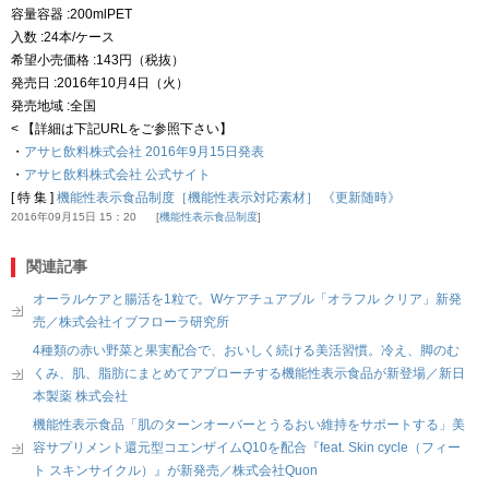
容量容器 :200mlPET
入数 :24本/ケース
希望小売価格 :143円（税抜）
発売日 :2016年10月4日（火）
発売地域 :全国
< 【詳細は下記URLをご参照下さい】
・
アサヒ飲料株式会社 2016年9月15日発表
・
アサヒ飲料株式会社 公式サイト
[ 特 集 ]
機能性表示食品制度［機能性表示対応素材］ 《更新随時》
2016年09月15日 15：20
機能性表示食品制度
関連記事
オーラルケアと腸活を1粒で。Wケアチュアブル「オラフル クリア」新発
売／株式会社イブフローラ研究所
4種類の赤い野菜と果実配合で、おいしく続ける美活習慣。冷え、脚のむ
くみ、肌、脂肪にまとめてアプローチする機能性表示食品が新登場／新日
本製薬 株式会社
機能性表示食品「肌のターンオーバーとうるおい維持をサポートする」美
容サプリメント還元型コエンザイムQ10を配合『feat. Skin cycle（フィー
ト スキンサイクル）』が新発売／株式会社Quon