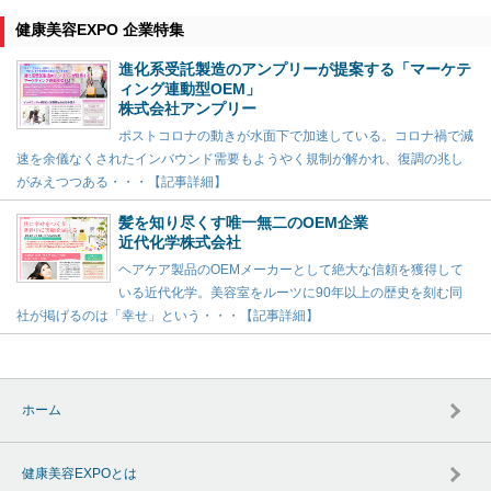
健康美容EXPO 企業特集
進化系受託製造のアンプリーが提案する「マーケテ
ィング連動型OEM」
株式会社アンプリー
ポストコロナの動きが水面下で加速している。コロナ禍で減
速を余儀なくされたインバウンド需要もようやく規制が解かれ、復調の兆し
がみえつつある・・・【記事詳細】
髪を知り尽くす唯一無二のOEM企業
近代化学株式会社
ヘアケア製品のOEMメーカーとして絶大な信頼を獲得して
いる近代化学。美容室をルーツに90年以上の歴史を刻む同
社が掲げるのは「幸せ」という・・・【記事詳細】
ホーム
健康美容EXPOとは