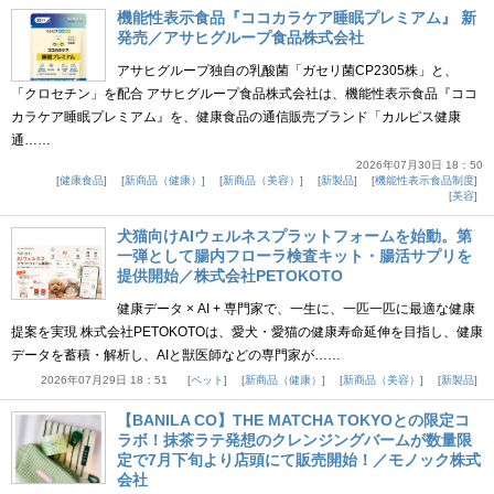
機能性表示食品『ココカラケア睡眠プレミアム』 新
発売／アサヒグループ食品株式会社
アサヒグループ独自の乳酸菌「ガセリ菌CP2305株」と、
「クロセチン」を配合 アサヒグループ食品株式会社は、機能性表示食品『ココ
カラケア睡眠プレミアム』を、健康食品の通信販売ブランド「カルピス健康
通……
2026年07月30日 18：50
健康食品
新商品（健康）
新商品（美容）
新製品
機能性表示食品制度
美容
犬猫向けAIウェルネスプラットフォームを始動。第
一弾として腸内フローラ検査キット・腸活サプリを
提供開始／株式会社PETOKOTO
健康データ × AI + 専門家で、一生に、一匹一匹に最適な健康
提案を実現 株式会社PETOKOTOは、愛犬・愛猫の健康寿命延伸を目指し、健康
データを蓄積・解析し、AIと獣医師などの専門家が……
2026年07月29日 18：51
ペット
新商品（健康）
新商品（美容）
新製品
【BANILA CO】THE MATCHA TOKYOとの限定コ
ラボ！抹茶ラテ発想のクレンジングバームが数量限
定で7月下旬より店頭にて販売開始！／モノック株式
会社