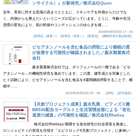
ンサイクル）』が新発売／株式会社Quon
近年、美容に対する意識の高まりとともに、スキンケアを外側からだけでな
く、内側からも整えたいというニーズが広がっています。とくに、年齢や生活
習慣の変化により、肌の乾燥やコンディションのゆらぎを感……
2026年08月05日 17：03
新商品（健康）
新商品（美容）
新製品
機能性表示食品制度
ピセアタンノールを含む食品の摂取により睡眠の質
が改善する可能性が確認されました／森永製菓株式
会社
森永製菓株式会社では、ポリフェノールの一種である「ピセ
アタンノール」の機能性研究を進めています。この度、健常成人を対象とした
ヒト試験により、ピセアタンノールを含む食品を4週間継続摂取することで、睡
眠中……
2026年08月04日 20：09
原料
研究報告
【共創プロジェクト成果】森永乳業、ビフィズス菌
BB536配合ヨーグルトと生活習慣改善による「老化
速度の減速」の可能性を確認／株式会社Rhelixa
株式会社Rhelixaが展開する老化研究の社会実装を推進し、
ロンジェビティの実現を目指す「エピクロック®共創プロジェクト」に参画い