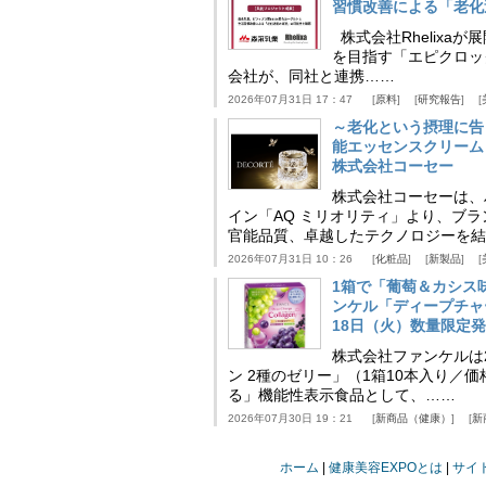
習慣改善による「老化速
株式会社Rhelix
を目指す「エピクロッ
会社が、同社と連携……
2026年07月31日 17：47
原料
研究報告
～老化という摂理に告
能エッセンスクリーム
株式会社コーセー
株式会社コーセーは、
イン「AQ ミリオリティ」より、ブ
官能品質、卓越したテクノロジーを結
2026年07月31日 10：26
化粧品
新製品
1箱で「葡萄＆カシス
ンケル「ディープチャ
18日（火）数量限定
株式会社ファンケルは2
ン 2種のゼリー」（1箱10本入り／
る」機能性表示食品として、……
2026年07月30日 19：21
新商品（健康）
新
ホーム
健康美容EXPOとは
サイ