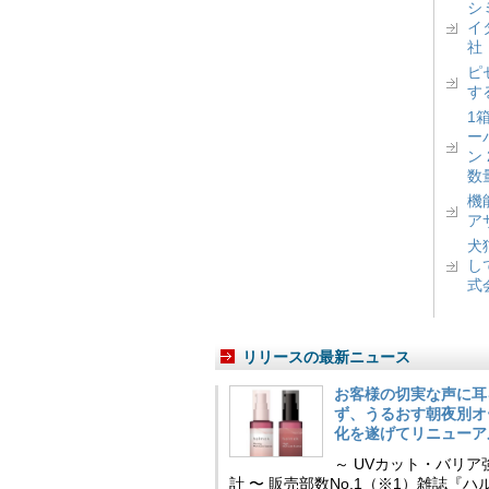
シ
イ
社
ピ
す
1
ー
ン
数
機
ア
犬
し
式
リリースの最新ニュース
お客様の切実な声に耳
ず、うるおす朝夜別オ
化を遂げてリニューア
～ UVカット・バリ
計 〜 販売部数No.1（※1）雑誌