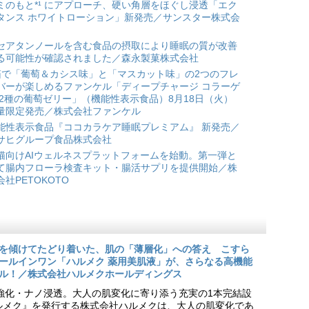
ミのもと*¹ にアプローチ、硬い角層をほぐし浸透「エク
タンス ホワイトローション」新発売／サンスター株式会
セアタンノールを含む食品の摂取により睡眠の質が改善
る可能性が確認されました／森永製菓株式会社
箱で「葡萄＆カシス味」と「マスカット味」の2つのフレ
バーが楽しめるファンケル「ディープチャージ コラーゲ
 2種の葡萄ゼリー」（機能性表示食品）8月18日（火）
量限定発売／株式会社ファンケル
能性表示食品『ココカラケア睡眠プレミアム』 新発売／
サヒグループ食品株式会社
猫向けAIウェルネスプラットフォームを始動。第一弾と
て腸内フローラ検査キット・腸活サプリを提供開始／株
会社PETOKOTO
を傾けてたどり着いた、肌の「薄層化」への答え こすら
ールインワン「ハルメク 薬用美肌液」が、さらなる高機能
ル！／株式会社ハルメクホールディングス
ア強化・ナノ浸透。大人の肌変化に寄り添う充実の1本完結設
『ハルメク』を発行する株式会社ハルメクは、大人の肌変化であ