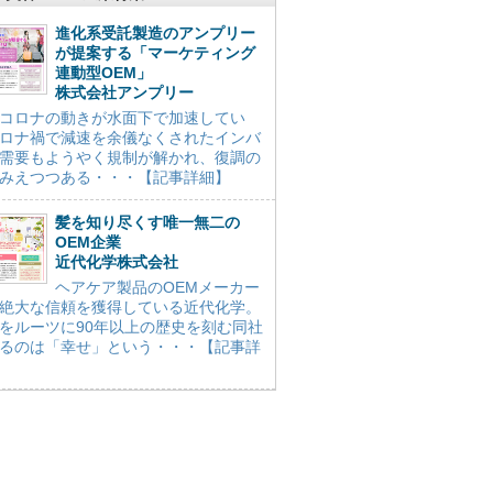
進化系受託製造のアンプリー
が提案する「マーケティング
連動型OEM」
株式会社アンプリー
コロナの動きが水面下で加速してい
ロナ禍で減速を余儀なくされたインバ
需要もようやく規制が解かれ、復調の
みえつつある・・・【記事詳細】
髪を知り尽くす唯一無二の
OEM企業
近代化学株式会社
ヘアケア製品のOEMメーカー
絶大な信頼を獲得している近代化学。
をルーツに90年以上の歴史を刻む同社
るのは「幸せ」という・・・【記事詳