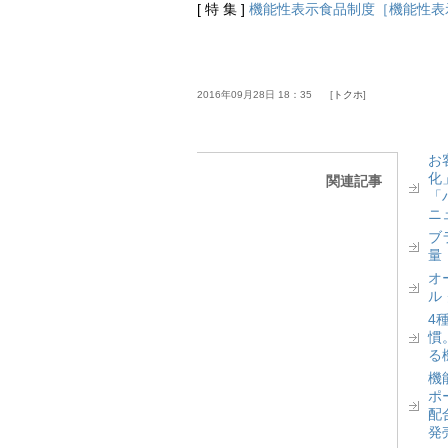
[ 特 集 ]
機能性表示食品制度［機能性表
2016年09月28日 18：35
トクホ
お
化
関連記事
「
ニ
ブ
量
オ
ル
4
慣
る
機
ポ
配
発