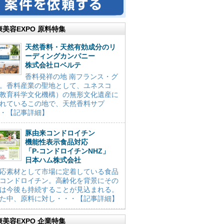
康美容EXPO 原料特集
天然香料・天然有効成分のリ
ーディングカンパニー
株式会社ロベルテ
香料発祥の地 南フランス・グ
。香料産業の聖地として、ユネスコ
教育科学文化機構）の無形文化遺産に
れているこの地で、天然香料サプ
・【記事詳細】
豚由来コンドロイチン
機能性表示食品対応
「P-コンドロイチンNHZ」
日本ハム株式会社
応素材として市場に定着している食品
コンドロイチン。高齢化を背景にその
は今後も持続することが見込まれる。
た中、原料に対し・・・【記事詳細】
康美容EXPO 企業特集