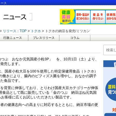
ュース
リリース：TOP
トクホ
トクホの納豆を発売/ミツカン
行政ニュース
プレスリリース
コラム
金のつぶ おなか元気国産小粒3P」 を、10月1日（土）より、
新発売します。
は、国産小粒大豆を100％使用した特定保健用食品（トクホ）
株の働きにより、腸内のビフィズス菌を増やし、おなかの調子
した食品です。
どを背景に伸張しており、とりわけ国産大豆カテゴリーが伸張
用食品として既に販売している「金のつぶ 納豆ほね元気国
るお客様に広くお試しいただきたい製品です。
費者の健康志向への高まりに対応するとともに、納豆市場の更