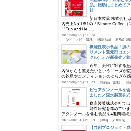
肌、脂肪にまとめてア
社
新日本製薬 株式会社
内売上No.1※1の「Slimore C
『Fun and He……
2026年08月06日 18：00
ダイエット
健康
健康食品
新商品（健
機能性表示食品「肌の
リメント還元型コエンザイム
クル）』が新発売／株
近年、美容に対する意
内側からも整えたいというニーズが広
の乾燥やコンディションのゆらぎを感
2026年08月05日 17：03
新商品（健康）
新
ピセアタンノールを含
ました／森永製菓株式
森永製菓株式会社では
能性研究を進めていま
アタンノールを含む食品を4週間継続
2026年08月04日 20：09
原料
研究報告
【共創プロジェクト成