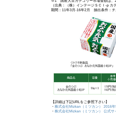
※1 国産大豆カテゴリー市場金額は、20
（出典：（株）インテージＳＣＩ‐p カ
期間：11年3月-16年2月 抽出条件：
【詳細は下記URLをご参照下さい】
・
株式会社Mizkan（ミツカン） 2016
・
株式会社Mizkan（ミツカン） 公式サ