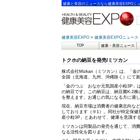
健康と美容のニュースなら健康美容EXPOニ
健康美容EXPO
健康美容EXPOニュース
TOP
健康・美容ニュース
トクホの納豆を発売/ミツカン
株式会社Mizkan（ミツカン）は、「
全国（北海道、九州、沖縄除く）にて
「金のつぶ おなか元気国産小粒3P」
の納豆です。この納豆は、納豆菌K‐2
を整えます。お通じの気になる方に適
現在、納豆市場は消費者の健康志向な
しております（※1）。同社が特定保健
産小粒3P」とあわせて、健康を意識す
ミツカンは同製品の発売を通じて、消
なる活性化を図ります。