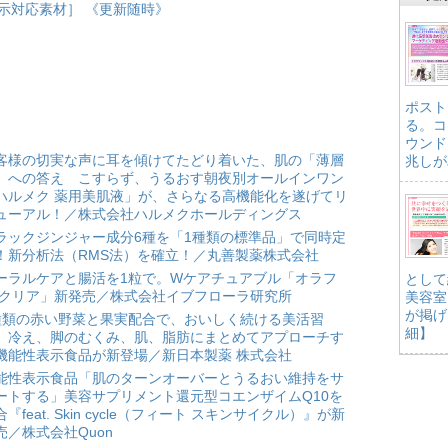
示対応素材］ 《更新随時》
ポスト
る。コ
ウンド
客様の切実な声に耳を傾けてたどり着いた、肌の「薄層
兆しが
」への答え こすらず、うるおす朝夜別オールインワン
ハルメク 薬用美肌液」が、さらなる高機能化を遂げてリ
ューアル！／株式会社ハルメクホールディングス
ラックジンジャー成分6種を「1種類の標準品」で同時定
！新分析法（RMS法）を確立！／丸善製薬株式会社
ーラルケアと腸活を1粒で。Wケアチュアブル「オラフ
として
 クリア」新発売／株式会社イブフローラ研究所
美容室
が掲げ
種類の赤い野菜と果実配合で、おいしく続ける美活習
細】
。冷え、脚のむくみ、肌、脂肪にまとめてアプローチす
機能性表示食品が新登場／新日本製薬 株式会社
能性表示食品「肌のターンオーバーとうるおい維持をサ
ートする」美容サプリメント還元型コエンザイムQ10を
合『feat. Skin cycle（フィート スキンサイクル）』が新
売／株式会社Quon