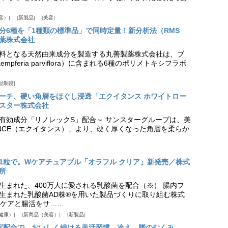
容）
新製品
美容
分6種を「1種類の標準品」で同時定量！新分析法（RMS
薬株式会社
料となる天然由来成分を製造する丸善製薬株式会社は、ブ
pferia parviflora）に含まれる6種のポリメトキシフラボ
品制度
プローチ、硬い角層をほぐし浸透「エクイタンス ホワイトロー
スター株式会社
美白有効成分「リノレックS」配合～ サンスターグループは、美
ANCE（エクイタンス）」より、硬く厚くなった角層を柔らか
1粒で。Wケアチュアブル「オラフル クリア」新発売／株式
所
生まれた、400万人に愛される乳酸菌を配合（※） 腸内フ
生まれた乳酸菌AD株®を用いた製品づくりに取り組む株式
ケアと腸活をサ……
健康）
新商品（美容）
新製品
実配合で、おいしく続ける美活習慣。冷え、脚のむくみ、