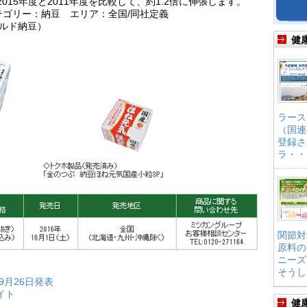
15年度と2011年度を比較して、約1.2倍に伸張します。
テゴリー：納豆 エリア：全国/同社定義
チルド納豆）
健
ラース
（国連
登録さ
ラ・・
関節対
原料の
ニーズ
そうし
年9月26日発表
イト
健