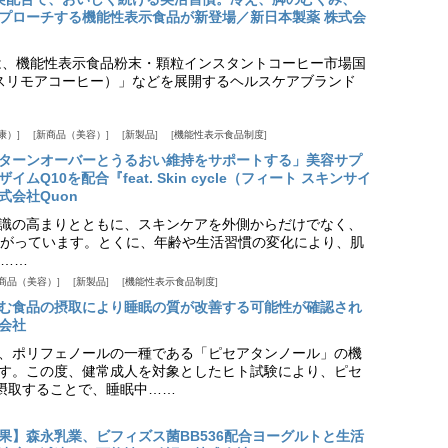
プローチする機能性表示食品が新登場／新日本製薬 株式会
は、機能性表示食品粉末・顆粒インスタントコーヒー市場国
offee（スリモアコーヒー）」などを展開するヘルスケアブランド
康）
新商品（美容）
新製品
機能性表示食品制度
ターンオーバーとうるおい維持をサポートする」美容サプ
Q10を配合『feat. Skin cycle（フィート スキンサイ
式会社Quon
識の高まりとともに、スキンケアを外側からだけでなく、
がっています。とくに、年齢や生活習慣の変化により、肌
……
商品（美容）
新製品
機能性表示食品制度
む食品の摂取により睡眠の質が改善する可能性が確認され
会社
、ポリフェノールの一種である「ピセアタンノール」の機
す。この度、健常成人を対象としたヒト試験により、ピセ
摂取することで、睡眠中……
果】森永乳業、ビフィズス菌BB536配合ヨーグルトと生活