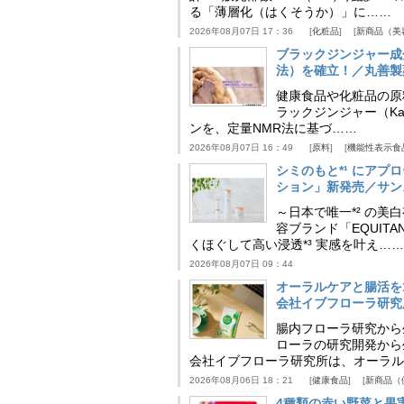
る「薄層化（はくそうか）」に……
2026年08月07日 17：36
化粧品
新商品（美
ブラックジンジャー成
法）を確立！／丸善製
健康食品や化粧品の原
ラックジンジャー（Kaem
ンを、定量NMR法に基づ……
2026年08月07日 16：49
原料
機能性表示食
シミのもと*¹ にア
ション」新発売／サン
～日本で唯一*² の
容ブランド「EQUIT
くほぐして高い浸透*³ 実感を叶え……
2026年08月07日 09：44
オーラルケアと腸活を
会社イブフローラ研究
腸内フローラ研究から
ローラの研究開発から
会社イブフローラ研究所は、オーラル
2026年08月06日 18：21
健康食品
新商品（
4種類の赤い野菜と果