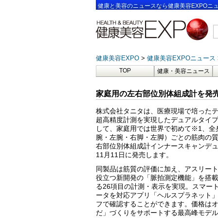
健康と美容のニュースなら健康美容EXPOニ
健康美容EXPO
健康美容EXPOニュース
TOP
健康・美容ニュース
家庭用の左右部位別体組成計を発売
株式会社タニタは、医療現場で培った
超高精度計測を実現したデュアルタイプ
して、家庭用では世界で初めて※1、全
腕・左腕・右脚・左脚）ごとの筋肉の
右部位別体組成計インナースキャンデュア
11月11日に発売します。
同製品は筋質の評価に加え、アスリー
役立つ新開発の「脈拍測定機能」を搭
る26項目の計測・表示を実現。スマー
ータを対応アプリ「ヘルスプラネット
フで確認することができます。価格は
だ」づくりをサポートする最高峰モデル