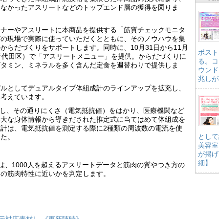
きなかったアスリートなどのトップエンド層の獲得を図りま
ーナーやアスリートに本商品を提供する「筋質チェックモニタ
グの現場で実際に使っていただくとともに、そのノウハウを集
からだづくりをサポートします。同時に、10月31日から11月
ポスト
千代田区）で「アスリートメニュー」を提供。からだづくりに
る。コ
ビタミン、ミネラルを多く含んだ定食を週替わりで提供しま
ウンド
兆しが
デルとしてデュアルタイプ体組成計のラインアップを拡充し、
と考えています。
流し、その通りにくさ（電気抵抗値）をはかり、医療機関など
膨大な身体情報から導きだされた推定式に当てはめて体組成を
計は、電気抵抗値を測定する際に2種類の周波数の電流を使
として
した。
美容室
が掲げ
細】
R）判定は、1000人を超えるアスリートデータと筋肉の質やつき方の
トの筋肉特性に近いかを判定します。