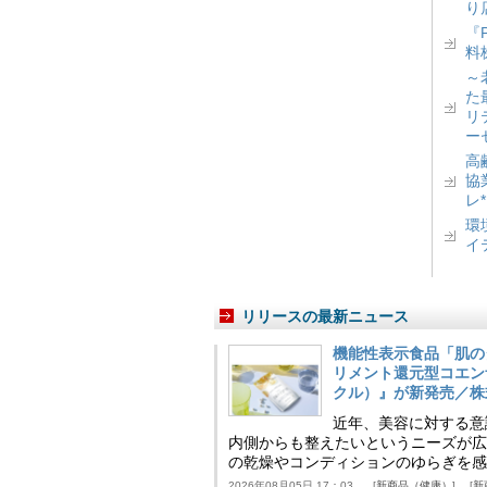
り
『
料
～
た
リ
ー
高
協
レ
環
イ
リリースの最新ニュース
機能性表示食品「肌の
リメント還元型コエンザイム
クル）』が新発売／株
近年、美容に対する意
内側からも整えたいというニーズが広
の乾燥やコンディションのゆらぎを感
2026年08月05日 17：03
新商品（健康）
新