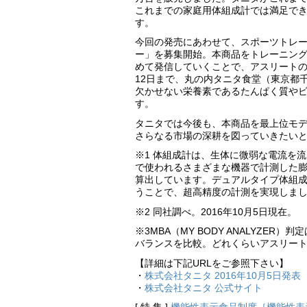
これまでの家庭用体組成計では満足で
す。
今回の発売にあわせて、スポーツトレ
ー」を募集開始。本商品をトレーニン
めて発信していくことで、アスリートの
12日まで、丸の内タニタ食堂（東京都
欠かせない栄養素であるたんぱく質や
す。
タニタでは今後も、本商品を最上位モ
さらなる市場の深耕を図っていきたい
※1 体組成計は、生体に微弱な電流を
で使われるさまざまな機器で計測した
算出しています。デュアルタイプ体組成
うことで、超高精度の計測を実現しま
※2 同社調べ。2016年10月5日現在。
※3MBA（MY BODY ANALYZE
バランスを比較。どれくらいアスリー
【詳細は下記URLをご参照下さい】
・
株式会社タニタ 2016年10月5日発表
・
株式会社タニタ 公式サイト