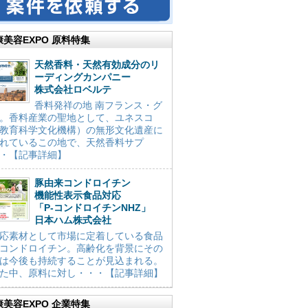
康美容EXPO 原料特集
天然香料・天然有効成分のリ
ーディングカンパニー
株式会社ロベルテ
香料発祥の地 南フランス・グ
。香料産業の聖地として、ユネスコ
教育科学文化機構）の無形文化遺産に
れているこの地で、天然香料サプ
・【記事詳細】
豚由来コンドロイチン
機能性表示食品対応
「P-コンドロイチンNHZ」
日本ハム株式会社
応素材として市場に定着している食品
コンドロイチン。高齢化を背景にその
は今後も持続することが見込まれる。
た中、原料に対し・・・【記事詳細】
康美容EXPO 企業特集