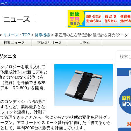
ュース
リリース：TOP
健康機器
家庭用の左右部位別体組成計を発売/タニタ
行政ニュース
プレスリリース
コラム
/タニタ
テクノロジーを取り入れて
体組成計※1の新モデルと
身だけではなく部位（右
質（筋質）を評価できる左
ル「RD-800」を開発、
トのコンディション管理に
載するなど、業界最多とな
トフォンと連携し、計測デ
」で管理できることから、常にからだの状態の変化を経時グラ
オープン。アスリートやスポーツ愛好家に向けた「勝てるから
として、年間2000台の販売を計画しています。