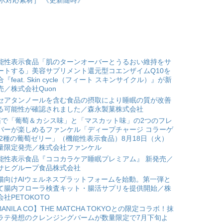
示対応素材］ 《更新随時》
能性表示食品「肌のターンオーバーとうるおい維持をサ
ートする」美容サプリメント還元型コエンザイムQ10を
合『feat. Skin cycle（フィート スキンサイクル）』が新
売／株式会社Quon
セアタンノールを含む食品の摂取により睡眠の質が改善
る可能性が確認されました／森永製菓株式会社
箱で「葡萄＆カシス味」と「マスカット味」の2つのフレ
バーが楽しめるファンケル「ディープチャージ コラーゲ
 2種の葡萄ゼリー」（機能性表示食品）8月18日（火）
量限定発売／株式会社ファンケル
能性表示食品『ココカラケア睡眠プレミアム』 新発売／
サヒグループ食品株式会社
猫向けAIウェルネスプラットフォームを始動。第一弾と
て腸内フローラ検査キット・腸活サプリを提供開始／株
会社PETOKOTO
BANILA CO】THE MATCHA TOKYOとの限定コラボ！抹
ラテ発想のクレンジングバームが数量限定で7月下旬よ