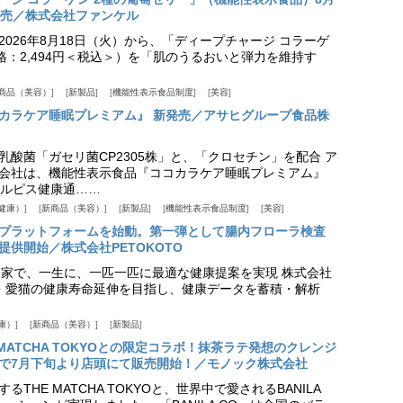
発売／株式会社ファンケル
026年8月18日（火）から、「ディープチャージ コラーゲ
価格：2,494円＜税込＞）を「肌のうるおいと弾力を維持す
商品（美容）
新製品
機能性表示食品制度
美容
カラケア睡眠プレミアム』 新発売／アサヒグループ食品株
乳酸菌「ガセリ菌CP2305株」と、「クロセチン」を配合 ア
会社は、機能性表示食品『ココカラケア睡眠プレミアム』
ルピス健康通……
健康）
新商品（美容）
新製品
機能性表示食品制度
美容
スプラットフォームを始動。第一弾として腸内フローラ検査
供開始／株式会社PETOKOTO
+ 専門家で、一生に、一匹一匹に最適な健康提案を実現 株式会社
愛犬・愛猫の健康寿命延伸を目指し、健康データを蓄積・解析
康）
新商品（美容）
新製品
HE MATCHA TOKYOとの限定コラボ！抹茶ラテ発想のクレンジ
で7月下旬より店頭にて販売開始！／モノック株式会社
THE MATCHA TOKYOと、世界中で愛されるBANILA