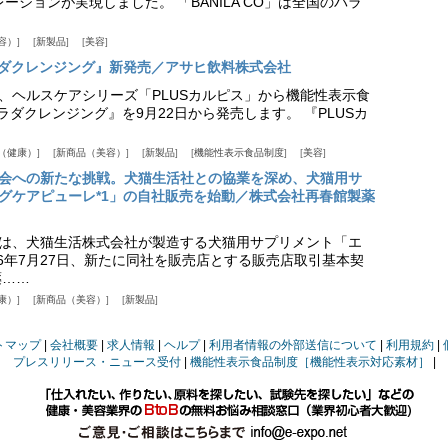
ーションが実現しました。 「BANILA CO」は全国のバラ
容）
新製品
美容
カラダクレンジング』新発売／アサヒ飲料株式会社
、ヘルスケアシリーズ「PLUSカルピス」から機能性表示食
カラダクレンジング』を9月22日から発売します。 『PLUSカ
（健康）
新商品（美容）
新製品
機能性表示食品制度
美容
会への新たな挑戦。犬猫生活社との協業を深め、犬猫用サ
グケアピューレ*1」の自社販売を始動／株式会社再春館製薬
は、犬猫生活株式会社が製造する犬猫用サプリメント「エ
6年7月27日、新たに同社を販売店とする販売店取引基本契
薬……
康）
新商品（美容）
新製品
トマップ
会社概要
求人情報
ヘルプ
利用者情報の外部送信について
利用規約
プレスリリース・ニュース受付
機能性表示食品制度［機能性表示対応素材］