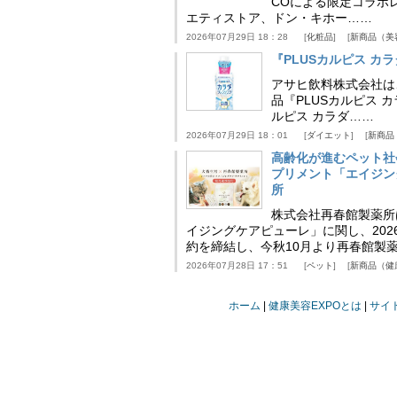
COによる限定コラボレ
エティストア、ドン・キホー……
2026年07月29日 18：28
化粧品
新商品（美
『PLUSカルピス 
アサヒ飲料株式会社は
品『PLUSカルピス 
ルピス カラダ……
2026年07月29日 18：01
ダイエット
新商品
高齢化が進むペット社
プリメント「エイジン
所
株式会社再春館製薬所
イジングケアピューレ」に関し、202
約を締結し、今秋10月より再春館製
2026年07月28日 17：51
ペット
新商品（健
ホーム
健康美容EXPOとは
サイ