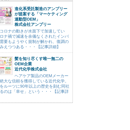
進化系受託製造のアンプリー
が提案する「マーケティング
連動型OEM」
株式会社アンプリー
コロナの動きが水面下で加速してい
ロナ禍で減速を余儀なくされたインバ
需要もようやく規制が解かれ、復調の
みえつつある・・・【記事詳細】
髪を知り尽くす唯一無二の
OEM企業
近代化学株式会社
ヘアケア製品のOEMメーカー
絶大な信頼を獲得している近代化学。
をルーツに90年以上の歴史を刻む同社
るのは「幸せ」という・・・【記事詳