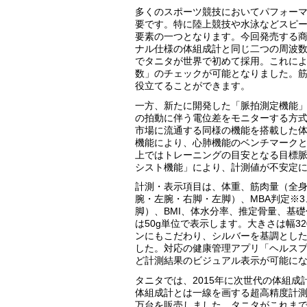
多くのスポーツ競技においてパフォー
要です。特に陸上競技や水泳などスピ
要素の一つとなります。今回発売する
ナル仕様の体組成計と同じ二つの周波
でタニタが世界で初めて採用。これに
数」のチェックが可能となりました。
役立てることができます。
一方、新たに開発した「脈拍測定機能
の拍動に伴う電位差をモニターする方
市場に流通する同様の機能を搭載した
機能により、心肺機能のベンチマーク
上ではトレーニングの目安となる目標
シスト機能」により、計測値が不安定
計測・表示項目は、体重、筋肉量（全
腕・左腕・右脚・左脚）、MBA判定※
脚）、BMI、体水分率、推定骨量、基
は50g単位で表示します。大きさは幅320
ンにもこだわり、シルバーを基調とし
した。対応の健康管理アプリ「ヘルス
ど計測結果のビジュアル表示が可能に
タニタでは、2015年に次世代の体組
体組成計とは一線を画する超高精度計測
万台を販売しました。タニタがこれま