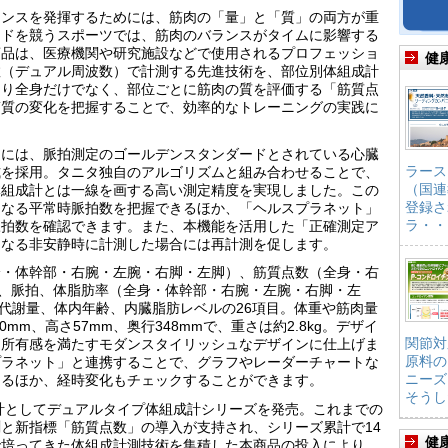
マンスを発揮するためには、筋肉の「量」と「質」の両方が重
ードを競うスポーツでは、筋肉のバランスがタイムに影響する
商品は、医療機関や研究施設などで使用されるプロフェッショ
健
数（デュアル周波数）で計測する先進技術を、部位別体組成計
より全身だけでなく、部位ごとに筋肉の質を評価する「筋質点
筋質の変化を把握することで、効率的なトレーニングの実践に
」には、脈拍測定のゴールデンスタンダードとされている心臓
ラース
式を採用。タニタ独自のアルゴリズムと組み合わせることで、
（国連
体組成計とは一線を画する高い測定精度を実現しました。この
登録さ
となる平常時脈拍数を把握できるほか、「ヘルスプラネット」
ラ・・
脈拍数を確認できます。また、本機能を活用した「正確測定ア
になる非安静時に計測した場合には再計測を促します。
身・体幹部・右腕・左腕・右脚・左脚）、筋質点数（全身・右
3、脈拍、体脂肪率（全身・体幹部・右腕・左腕・右脚・左
礎代謝量、体内年齢、内臓脂肪レベルの26項目。体重や筋肉量
mm、高さ57mm、奥行348mmで、重さは約2.8kg。デザイ
関節対
た所有感を満たすモダンスタイリッシュなデザインに仕上げま
原料の
プラネット」と連携することで、グラフやレーダーチャートな
ニーズ
なるほか、経時変化もチェックすることができます。
そうし
成計としてデュアルタイプ体組成計シリーズを発売。これまでの
と新指標「筋質点数」の導入が支持され、シリーズ累計で14
健
で培ってきた体組成計測技術を集積した本商品の投入により、