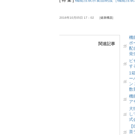
[ 特 集 ]
機能性表示食品制度［機能性表
2016年10月05日 17：02
健康機器
機
ポ
関連記事
配
発
ピ
す
1
ー
ン
数
機
ア
犬
し
式
【
茶