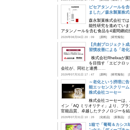
ピセアタンノールを含
ました／森永製菓株式
森永製菓株式会社では
能性研究を進めていま
アタンノールを含む食品を4週間継続
2026年08月04日 20：09
原料
研究報告
【共創プロジェクト成
習慣改善による「老化速
株式会社Rhelix
を目指す「エピクロッ
会社が、同社と連携……
2026年07月31日 17：47
原料
研究報告
～老化という摂理に告
能エッセンスクリーム
株式会社コーセー
株式会社コーセーは、
イン「AQ ミリオリティ」より、ブ
官能品質、卓越したテクノロジーを結
2026年07月31日 10：26
化粧品
新製品
1箱で「葡萄＆カシス
ンケル「ディープチャ