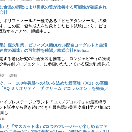
む食品の摂取により睡眠の質が改善する可能性が確認され
会社
、ポリフェノールの一種である「ピセアタンノール」の機
す。この度、健常成人を対象としたヒト試験により、ピセ
摂取することで、睡眠中……
果】森永乳業、ビフィズス菌BB536配合ヨーグルトと生活
度の減速」の可能性を確認／株式会社Rhelixa
aが展開する老化研究の社会実装を推進し、ロンジェビティの実現
ク®共創プロジェクト」に参画いただいている森永乳業株式
美容
調査
ぐ。～ 100年美肌への想いを込めた最高峰（※1）の高機
「AQ ミリオリティ ザ クリーム デコラシオン」を発売／
ハイプレステージブランド『コスメデコルテ』の最高峰ラ
ランド誕生から磨き続けてきた最先端の美容皮膚科学と独自の
集し……
美容
味」と「マスカット味」の2つのフレーバーが楽しめるファ
ージ コラーゲン 2種の葡萄ゼリー」（機能性表示食品）8月