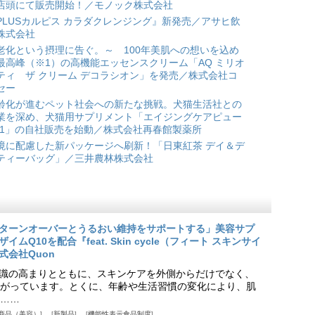
店頭にて販売開始！／モノック株式会社
PLUSカルピス カラダクレンジング』新発売／アサヒ飲
株式会社
老化という摂理に告ぐ。～ 100年美肌への想いを込め
最高峰（※1）の高機能エッセンスクリーム「AQ ミリオ
ティ ザ クリーム デコラシオン」を発売／株式会社コ
セー
齢化が進むペット社会への新たな挑戦。犬猫生活社との
業を深め、犬猫用サプリメント「エイジングケアピュー
*1」の自社販売を始動／株式会社再春館製薬所
境に配慮した新パッケージへ刷新！「日東紅茶 デイ＆デ
ティーバッグ」／三井農林株式会社
ターンオーバーとうるおい維持をサポートする」美容サプ
Q10を配合『feat. Skin cycle（フィート スキンサイ
式会社Quon
識の高まりとともに、スキンケアを外側からだけでなく、
がっています。とくに、年齢や生活習慣の変化により、肌
……
商品（美容）
新製品
機能性表示食品制度