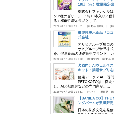
18日（火）数量限定
株式会社ファンケルは2
ン 2種のゼリー」（1箱10本入り／
る」機能性表示食品として、……
2026年07月30日 19：21
新商品（健康）
新
機能性表示食品『ココ
式会社
アサヒグループ独自の
サヒグループ食品株式
を、健康食品の通信販売ブランド「カ
2026年07月30日 18：50
健康食品
新商品（
犬猫向けAIウェルネ
キット・腸活サプリを提
健康データ × AI 
PETOKOTOは、
し、AIと獣医師などの専門家が……
2026年07月29日 18：51
ペット
新商品（健
【BANILA CO】T
ングバームが数量限定
日本の抹茶文化を発信する