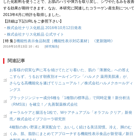
した化粧料を使うことで、お肌のハリや弾力を取り戻し、シワやたるみを改善
する効果が期待できます。なお、本研究に関連したコラーゲン産生剤について
2013年4月に特許を取得しました。
【詳細は下記URLをご参照下さい】
・
株式会社ナリス化粧品 2016年10月12日発表
・
株式会社ナリス化粧品 公式サイト
[ 特 集 ]
機能性表示食品制度［機能性表示対応素材］ 《更新随時》
2016年10月13日 10：41
研究報告
関連記事
お客様の切実な声に耳を傾けてたどり着いた、肌の「薄層化」への答え
こすらず、うるおす朝夜別オールインワン「ハルメク 薬用美肌液」が、
さらなる高機能化を遂げてリニューアル！／株式会社ハルメクホールディ
ングス
ブラックジンジャー成分6種を「1種類の標準品」で同時定量！新分析法
（RMS法）を確立！／丸善製薬株式会社
オーラルケアと腸活を1粒で。Wケアチュアブル「オラフル クリア」新発
売／株式会社イブフローラ研究所
4種類の赤い野菜と果実配合で、おいしく続ける美活習慣。冷え、脚のむ
くみ、肌、脂肪にまとめてアプローチする機能性表示食品が新登場／新日