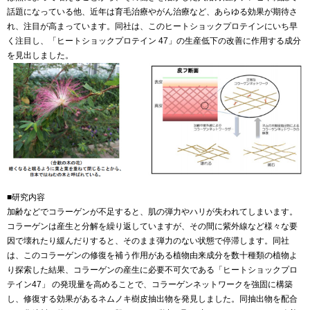
話題になっている他、近年は育毛治療やがん治療など、あらゆる効果が期待さ
れ、注目が高まっています。同社は、このヒートショックプロテインにいち早
く注目し、「ヒートショックプロテイン 47」の生産低下の改善に作用する成分
を見出しました。
■研究内容
加齢などでコラーゲンが不足すると、肌の弾力やハリが失われてしまいます。
コラーゲンは産生と分解を繰り返していますが、その間に紫外線など様々な要
因で壊れたり緩んだりすると、そのまま弾力のない状態で停滞します。同社
は、このコラーゲンの修復を補う作用がある植物由来成分を数十種類の植物よ
り探索した結果、コラーゲンの産生に必要不可欠である「ヒートショックプロ
テイン47」 の発現量を高めることで、コラーゲンネットワークを強固に構築
し、修復する効果があるネムノキ樹皮抽出物を発見しました。同抽出物を配合