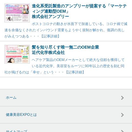
進化系受託製造のアンプリーが提案する「マーケテ
ィング連動型OEM」
株式会社アンプリー
ポストコロナの動きが水面下で加速している。コロナ禍で減
速を余儀なくされたインバウンド需要もようやく規制が解かれ、復調の兆し
がみえつつある・・・【記事詳細】
髪を知り尽くす唯一無二のOEM企業
近代化学株式会社
ヘアケア製品のOEMメーカーとして絶大な信頼を獲得して
いる近代化学。美容室をルーツに90年以上の歴史を刻む同
社が掲げるのは「幸せ」という・・・【記事詳細】
ホーム
健康美容EXPOとは
サイトマップ