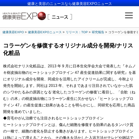
健康と美容のニュースなら健康美容EXPOニュース
健康美容EXPO
健康美容EXPOニュース
リリース：TOP
研究報告
コラーゲンを修復する
コラーゲンを修復するオリジナル成分を開発/ナリス
化粧品
株式会社ナリス化粧品は、2013 年 9 月に日本生化学会大会で発表した『ネムノ
キ樹皮抽出物のヒートショックプロテイン 47 産生促進効果に関する研究』を基
にオリジナル成分を開発、同成分を活用したアイクリームが完成し、今秋より
発売を開始します。同社は 2013 年、それまであまり注目されていなかった肌
のシワやたるみの原因となる‘老化したコラーゲンの修復’に着目し、「合歓（ね
む）の木」の樹皮抽出物にコラーゲン産生に欠かせない「ヒートショックプロ
テイン 47」の産生促進に効果があることを明らかにし、同研究を応用した商品
開発を進めていました。
◆育毛やがん治療でも注目されるヒートショックプロテイン
ヒートショックプロテインとは、傷んだ細胞を修復する効果のあるタンパク質
の一種で、細胞の老化を防止する働きがあります。ヒートショックプロテイン
は熱によって増えることから、その働きを活かした入浴方法がテレビや雑誌で