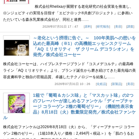
株式会社Rhelixaが展開する老化研究の社会実装を推進し、
ロンジェビティの実現を目指す「エピクロック®共創プロジェクト」に参画い
ただいている森永乳業株式会社が、同社と連携……
2026年07月31日 17：47
原料
研究報告
美容
調査
～老化という摂理に告ぐ。～ 100年美肌への想いを
込めた最高峰（※1）の高機能エッセンスクリーム
「AQ ミリオリティ ザ クリーム デコラシオン」を
発売／株式会社コーセー
株式会社コーセーは、ハイプレステージブランド『コスメデコルテ』の最高峰
ライン「AQ ミリオリティ」より、ブランド誕生から磨き続けてきた最先端の美
容皮膚科学と独自の官能品質、卓越したテクノロジーを結集し……
2026年07月31日 10：26
化粧品
新製品
美容
1箱で「葡萄＆カシス味」と「マスカット味」の2つ
のフレーバーが楽しめるファンケル「ディープチャ
ージ コラーゲン 2種の葡萄ゼリー」（機能性表示食
品）8月18日（火）数量限定発売／株式会社ファンケ
ル
株式会社ファンケルは2026年8月18日（火）から、「ディープチャージ コラー
ゲン 2種のゼリー」（1箱10本入り／価格：2,494円＜税込＞）を「肌のうるお