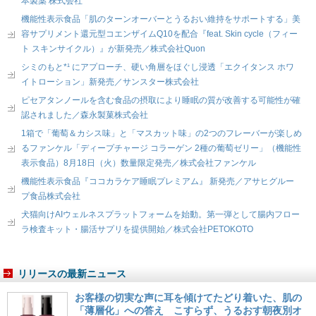
本製薬 株式会社
機能性表示食品「肌のターンオーバーとうるおい維持をサポートする」美
容サプリメント還元型コエンザイムQ10を配合『feat. Skin cycle（フィー
ト スキンサイクル）』が新発売／株式会社Quon
シミのもと*¹ にアプローチ、硬い角層をほぐし浸透「エクイタンス ホワ
イトローション」新発売／サンスター株式会社
ピセアタンノールを含む食品の摂取により睡眠の質が改善する可能性が確
認されました／森永製菓株式会社
1箱で「葡萄＆カシス味」と「マスカット味」の2つのフレーバーが楽しめ
るファンケル「ディープチャージ コラーゲン 2種の葡萄ゼリー」（機能性
表示食品）8月18日（火）数量限定発売／株式会社ファンケル
機能性表示食品『ココカラケア睡眠プレミアム』 新発売／アサヒグルー
プ食品株式会社
犬猫向けAIウェルネスプラットフォームを始動。第一弾として腸内フロー
ラ検査キット・腸活サプリを提供開始／株式会社PETOKOTO
リリースの最新ニュース
お客様の切実な声に耳を傾けてたどり着いた、肌の
「薄層化」への答え こすらず、うるおす朝夜別オ