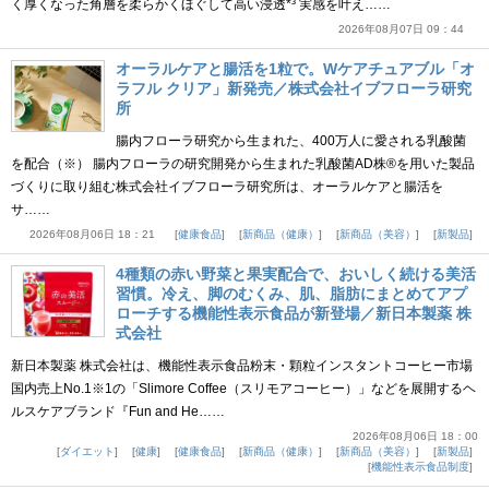
く厚くなった角層を柔らかくほぐして高い浸透*³ 実感を叶え……
2026年08月07日 09：44
オーラルケアと腸活を1粒で。Wケアチュアブル「オ
ラフル クリア」新発売／株式会社イブフローラ研究
所
腸内フローラ研究から生まれた、400万人に愛される乳酸菌
を配合（※） 腸内フローラの研究開発から生まれた乳酸菌AD株®を用いた製品
づくりに取り組む株式会社イブフローラ研究所は、オーラルケアと腸活を
サ……
2026年08月06日 18：21
健康食品
新商品（健康）
新商品（美容）
新製品
4種類の赤い野菜と果実配合で、おいしく続ける美活
習慣。冷え、脚のむくみ、肌、脂肪にまとめてアプ
ローチする機能性表示食品が新登場／新日本製薬 株
式会社
新日本製薬 株式会社は、機能性表示食品粉末・顆粒インスタントコーヒー市場
国内売上No.1※1の「Slimore Coffee（スリモアコーヒー）」などを展開するヘ
ルスケアブランド『Fun and He……
2026年08月06日 18：00
ダイエット
健康
健康食品
新商品（健康）
新商品（美容）
新製品
機能性表示食品制度