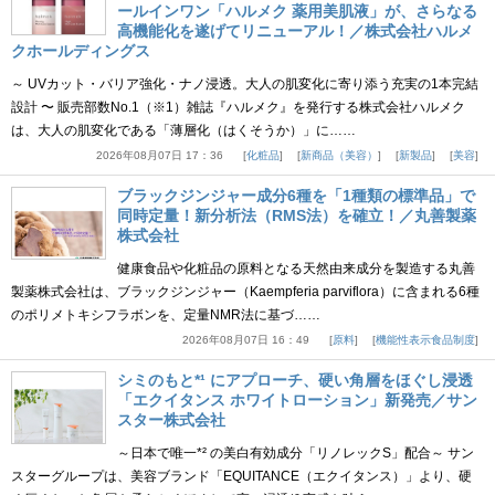
ールインワン「ハルメク 薬用美肌液」が、さらなる
高機能化を遂げてリニューアル！／株式会社ハルメ
クホールディングス
～ UVカット・バリア強化・ナノ浸透。大人の肌変化に寄り添う充実の1本完結
設計 〜 販売部数No.1（※1）雑誌『ハルメク』を発行する株式会社ハルメク
は、大人の肌変化である「薄層化（はくそうか）」に……
2026年08月07日 17：36
化粧品
新商品（美容）
新製品
美容
ブラックジンジャー成分6種を「1種類の標準品」で
同時定量！新分析法（RMS法）を確立！／丸善製薬
株式会社
健康食品や化粧品の原料となる天然由来成分を製造する丸善
製薬株式会社は、ブラックジンジャー（Kaempferia parviflora）に含まれる6種
のポリメトキシフラボンを、定量NMR法に基づ……
2026年08月07日 16：49
原料
機能性表示食品制度
シミのもと*¹ にアプローチ、硬い角層をほぐし浸透
「エクイタンス ホワイトローション」新発売／サン
スター株式会社
～日本で唯一*² の美白有効成分「リノレックS」配合～ サン
スターグループは、美容ブランド「EQUITANCE（エクイタンス）」より、硬