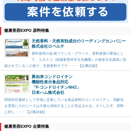
健康美容EXPO 原料特集
天然香料・天然有効成分のリーディングカンパニー
株式会社ロベルテ
香料発祥の地 南フランス・グラース。香料産業の聖地とし
て、ユネスコ（国連教育科学文化機構）の無形文化遺産に登
録されているこの地で、天然香料サプラ・・・【記事詳細】
豚由来コンドロイチン
機能性表示食品対応
「P-コンドロイチンNHZ」
日本ハム株式会社
関節対応素材として市場に定着している食品原料のコンドロイチン。高齢化
を背景にそのニーズは今後も持続することが見込まれる。そうした中、原料
に対し・・・【記事詳細】
健康美容EXPO 企業特集