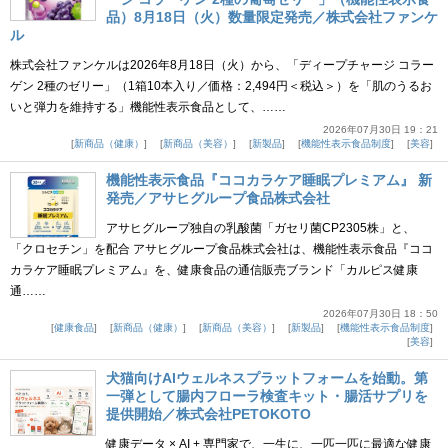
品）8月18日（火）数量限定発売／株式会社ファンケ
ル
株式会社ファンケルは2026年8月18日（火）から、「ディープチャージ コラー
ゲン 2種のゼリー」（1箱10本入り／価格：2,494円＜税込＞）を「肌のうるお
いと弾力を維持する」機能性表示食品として、……
2026年07月30日 19：21
新商品（健康）
新商品（美容）
新製品
機能性表示食品制度
美容
機能性表示食品『ココカラケア睡眠プレミアム』 新
発売／アサヒグループ食品株式会社
アサヒグループ独自の乳酸菌「ガセリ菌CP2305株」と、
「クロセチン」を配合 アサヒグループ食品株式会社は、機能性表示食品『ココ
カラケア睡眠プレミアム』を、健康食品の通信販売ブランド「カルピス健康
通……
2026年07月30日 18：50
健康食品
新商品（健康）
新商品（美容）
新製品
機能性表示食品制度
美容
犬猫向けAIウェルネスプラットフォームを始動。第
一弾として腸内フローラ検査キット・腸活サプリを
提供開始／株式会社PETOKOTO
健康データ × AI + 専門家で、一生に、一匹一匹に最適な健康