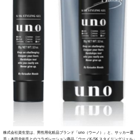
株式会社資生堂は、男性用化粧品ブランド「uno（ウーノ）」と、サッカー選
手・本田圭佑氏とのコラボレーション商品「ウーノK-SK スタイリングジェル」