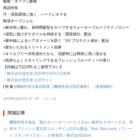
価格：オープン価格
商品特長
汗・湿気環境に強く、ハードにキマる
耐湿キープジェル
○耐水性に優れ、長時間髪型をキープするウォータープルーフテクノロジー
○湿気に負けずスタイルを持続する「調湿成分」配合
○紫外線によるヘアダメージを防ぐ「UV プロテクト成分」配合
○髪をいたわるトリートメント効果
○オイルフリー水性成分だから、洗髪時には簡単に洗い流せる
○気持ちよくスタイリングできるフレッシュフルーティーの香り
【詳細は下記URLをご参照下さい】
・
株式会社資生堂 2016年10月17日発表
・
株式会社資生堂 公式サイト
[ 特 集 ]
機能性表示食品制度［機能性表示対応素材］ 《更新随時》
2016年10月17日 17：47
メンズ
関連記事
機能性表示食品「肌のターンオーバーとうるおい維持をサポートする」美
容サプリメント還元型コエンザイムQ10を配合『feat. Skin cycle（フィー
ト スキンサイクル）』が新発売／株式会社Quon