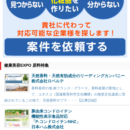
健康美容EXPO 原料特集
天然香料・天然有効成分のリーディングカンパニー
株式会社ロベルテ
香料発祥の地 南フランス・グラース。香料産業の聖地とし
て、ユネスコ（国連教育科学文化機構）の無形文化遺産に登
録されているこの地で、天然香料サプラ・・・【記事詳細】
豚由来コンドロイチン
機能性表示食品対応
「P-コンドロイチンNHZ」
日本ハム株式会社