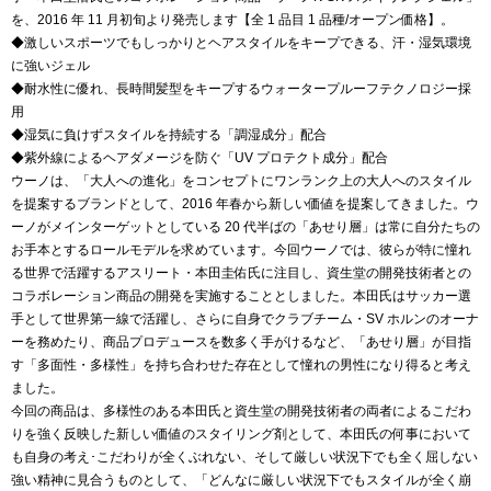
を、2016 年 11 月初旬より発売します【全 1 品目 1 品種/オープン価格】。
◆激しいスポーツでもしっかりとヘアスタイルをキープできる、汗・湿気環境
に強いジェル
◆耐水性に優れ、長時間髪型をキープするウォータープルーフテクノロジー採
用
◆湿気に負けずスタイルを持続する「調湿成分」配合
◆紫外線によるヘアダメージを防ぐ「UV プロテクト成分」配合
ウーノは、「大人への進化」をコンセプトにワンランク上の大人へのスタイル
を提案するブランドとして、2016 年春から新しい価値を提案してきました。ウ
ーノがメインターゲットとしている 20 代半ばの「あせり層」は常に自分たちの
お手本とするロールモデルを求めています。今回ウーノでは、彼らが特に憧れ
る世界で活躍するアスリート・本田圭佑氏に注目し、資生堂の開発技術者との
コラボレーション商品の開発を実施することとしました。本田氏はサッカー選
手として世界第一線で活躍し、さらに自身でクラブチーム・SV ホルンのオーナ
ーを務めたり、商品プロデュースを数多く手がけるなど、「あせり層」が目指
す「多面性・多様性」を持ち合わせた存在として憧れの男性になり得ると考え
ました。
今回の商品は、多様性のある本田氏と資生堂の開発技術者の両者によるこだわ
りを強く反映した新しい価値のスタイリング剤として、本田氏の何事において
も自身の考え･こだわりが全くぶれない、そして厳しい状況下でも全く屈しない
強い精神に見合うものとして、「どんなに厳しい状況下でもスタイルが全く崩