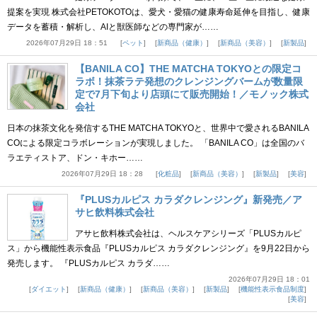
提案を実現 株式会社PETOKOTOは、愛犬・愛猫の健康寿命延伸を目指し、健康
データを蓄積・解析し、AIと獣医師などの専門家が……
2026年07月29日 18：51
ペット
新商品（健康）
新商品（美容）
新製品
【BANILA CO】THE MATCHA TOKYOとの限定コ
ラボ！抹茶ラテ発想のクレンジングバームが数量限
定で7月下旬より店頭にて販売開始！／モノック株式
会社
日本の抹茶文化を発信するTHE MATCHA TOKYOと、世界中で愛されるBANILA
COによる限定コラボレーションが実現しました。 「BANILA CO」は全国のバ
ラエティストア、ドン・キホー……
2026年07月29日 18：28
化粧品
新商品（美容）
新製品
美容
『PLUSカルピス カラダクレンジング』新発売／ア
サヒ飲料株式会社
アサヒ飲料株式会社は、ヘルスケアシリーズ「PLUSカルピ
ス」から機能性表示食品『PLUSカルピス カラダクレンジング』を9月22日から
発売します。 『PLUSカルピス カラダ……
2026年07月29日 18：01
ダイエット
新商品（健康）
新商品（美容）
新製品
機能性表示食品制度
美容