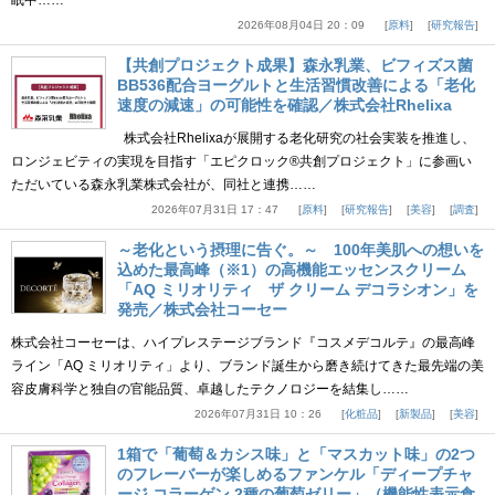
眠中……
2026年08月04日 20：09
原料
研究報告
【共創プロジェクト成果】森永乳業、ビフィズス菌
BB536配合ヨーグルトと生活習慣改善による「老化
速度の減速」の可能性を確認／株式会社Rhelixa
株式会社Rhelixaが展開する老化研究の社会実装を推進し、
ロンジェビティの実現を目指す「エピクロック®共創プロジェクト」に参画い
ただいている森永乳業株式会社が、同社と連携……
2026年07月31日 17：47
原料
研究報告
美容
調査
～老化という摂理に告ぐ。～ 100年美肌への想いを
込めた最高峰（※1）の高機能エッセンスクリーム
「AQ ミリオリティ ザ クリーム デコラシオン」を
発売／株式会社コーセー
株式会社コーセーは、ハイプレステージブランド『コスメデコルテ』の最高峰
ライン「AQ ミリオリティ」より、ブランド誕生から磨き続けてきた最先端の美
容皮膚科学と独自の官能品質、卓越したテクノロジーを結集し……
2026年07月31日 10：26
化粧品
新製品
美容
1箱で「葡萄＆カシス味」と「マスカット味」の2つ
のフレーバーが楽しめるファンケル「ディープチャ
ージ コラーゲン 2種の葡萄ゼリー」（機能性表示食