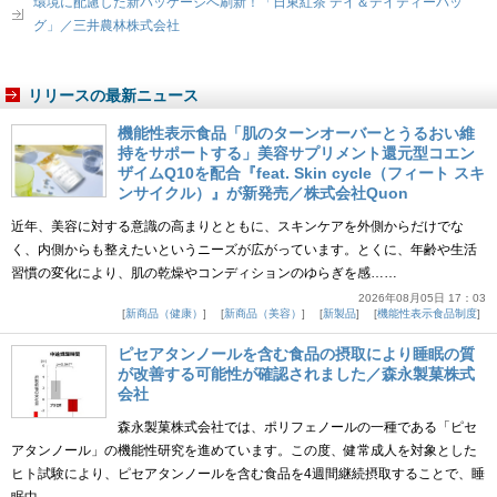
環境に配慮した新パッケージへ刷新！「日東紅茶 デイ＆デイティーバッ
グ」／三井農林株式会社
リリースの最新ニュース
機能性表示食品「肌のターンオーバーとうるおい維
持をサポートする」美容サプリメント還元型コエン
ザイムQ10を配合『feat. Skin cycle（フィート スキ
ンサイクル）』が新発売／株式会社Quon
近年、美容に対する意識の高まりとともに、スキンケアを外側からだけでな
く、内側からも整えたいというニーズが広がっています。とくに、年齢や生活
習慣の変化により、肌の乾燥やコンディションのゆらぎを感……
2026年08月05日 17：03
新商品（健康）
新商品（美容）
新製品
機能性表示食品制度
ピセアタンノールを含む食品の摂取により睡眠の質
が改善する可能性が確認されました／森永製菓株式
会社
森永製菓株式会社では、ポリフェノールの一種である「ピセ
アタンノール」の機能性研究を進めています。この度、健常成人を対象とした
ヒト試験により、ピセアタンノールを含む食品を4週間継続摂取することで、睡