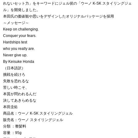
れないセット力」をキーワードにジェル状の「ウーノ K-SK スタイリングジェ
ル」を開発しました。
本田氏の価値観や思いをデザインしたオリジナルパッケージを採用
～メッセージ～
Keep on challenging.
Conquer your fears.
Hardships test
who you really are.
Never give up.
By Keisuke Honda
（日本語訳）
挑戦を続けろ
失敗を恐れるな
苦しい時こそ、
本質が問われるんだ
決してあきらめるな
本田圭佑
商品名：ウーノ K-SK スタイリングジェル
販売名：ウーノ スタイリングジェル
分類 ：整髪料
容量 ：95g