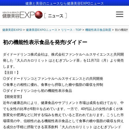
健康と美容のニュースなら健康美容EXPOニュース
健康美容EXPO
健康美容EXPOニュース
リリース：TOP
機能性表示食品制度
初の機能性
初の機能性表示食品を発売/ダイドー
ダイドードリンコ株式会社は、株式会社ファンケルヘルスサイエンスと共同開
発した「大人のカロリミット はとむぎブレンド茶」を11月7日（月）より発売
します。
【注目！】
◎ダイドードリンコとファンケルヘルスサイエンスとの共同開発
◎食事との相性に優れ、食事から摂取した糖や脂肪の吸収を抑制
◎ダイドードリンコから初の機能性表示食品
【開発背景】
近年の健康志向により、健康食品やサプリメント市場は成長を続けており、中
でも女性の比率が6割※を占めています。一方で、40代以上の女性の多くが体
形変化や肥満などに対する悩みを抱えていると言われております。こうした市
場環境の中、信頼性のある機能性表示食品として食事の糖や脂肪の吸収を抑え
る成分が手軽に摂取できる茶系飲料「大人のカロリミット はとむぎブレンド