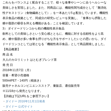
これらをバランスよく配合することで、様々な食事やシーンに合うヘルシーな
美味しさを実現しました。また、同商品には、機能性関与成分として「難消化
性デキストリン（食物繊維として）」を一本あたり5ｇ配合しています。機能性
表示食品の根拠として、同成分の研究レビューを実施し、「食事から摂取した
糖や脂肪の吸収を抑える機能がある」ことを確認しています。
3） ダイドードリンコから初の機能性表示食品
飲料としての美味しさという安心感とともに、機能に対する信頼性をより高
め、糖や脂肪が多い食事を摂りがちな方をサポートしたいとの思いから、ダイ
ドードリンコとしては初となる「機能性表示食品」として商品開発しました。
【商品概要】
商 品 名
大人のカロリミット はとむぎブレンド茶
発 売 日
2016年11月7日（月）
容量・希望小売価格
500mlPET・140円（税抜き）
販売チャネルコンビニエンスストア、量販店、通信販売等
※11/18から発売となります。
【詳細は下記URLをご参照下さい】
・
ダイドー 2016年11月1日発表
・
ダイドー 公式サイト