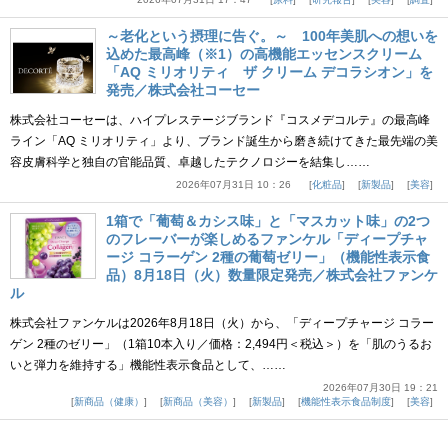
～老化という摂理に告ぐ。～ 100年美肌への想いを
込めた最高峰（※1）の高機能エッセンスクリーム
「AQ ミリオリティ ザ クリーム デコラシオン」を
発売／株式会社コーセー
株式会社コーセーは、ハイプレステージブランド『コスメデコルテ』の最高峰
ライン「AQ ミリオリティ」より、ブランド誕生から磨き続けてきた最先端の美
容皮膚科学と独自の官能品質、卓越したテクノロジーを結集し……
2026年07月31日 10：26
化粧品
新製品
美容
1箱で「葡萄＆カシス味」と「マスカット味」の2つ
のフレーバーが楽しめるファンケル「ディープチャ
ージ コラーゲン 2種の葡萄ゼリー」（機能性表示食
品）8月18日（火）数量限定発売／株式会社ファンケ
ル
株式会社ファンケルは2026年8月18日（火）から、「ディープチャージ コラー
ゲン 2種のゼリー」（1箱10本入り／価格：2,494円＜税込＞）を「肌のうるお
いと弾力を維持する」機能性表示食品として、……
2026年07月30日 19：21
新商品（健康）
新商品（美容）
新製品
機能性表示食品制度
美容