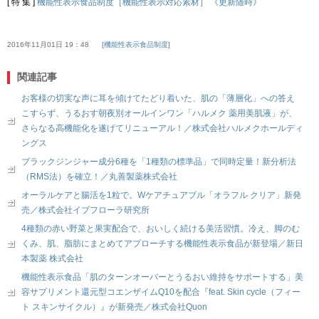
[ 特 集 ]
機能性表示食品制度［機能性表示対応素材］ 《更新随時》
2016年11月01日 19：48
機能性表示食品制度
関連記事
お客様の切実な声に耳を傾けてたどり着いた、肌の「薄層化」への答え
こすらず、うるおす朝夜別オールインワン「ハルメク 薬用美肌液」が、
さらなる高機能化を遂げてリニューアル！／株式会社ハルメクホールディ
ングス
ブラックジンジャー成分6種を「1種類の標準品」で同時定量！新分析法
（RMS法）を確立！／丸善製薬株式会社
オーラルケアと腸活を1粒で。Wケアチュアブル「オラフル クリア」新発
売／株式会社イブフローラ研究所
4種類の赤い野菜と果実配合で、おいしく続ける美活習慣。冷え、脚のむ
くみ、肌、脂肪にまとめてアプローチする機能性表示食品が新登場／新日
本製薬 株式会社
機能性表示食品「肌のターンオーバーとうるおい維持をサポートする」美
容サプリメント還元型コエンザイムQ10を配合『feat. Skin cycle（フィー
ト スキンサイクル）』が新発売／株式会社Quon