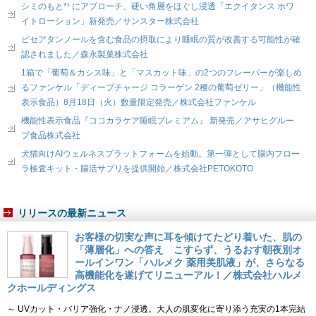
シミのもと*¹ にアプローチ、硬い角層をほぐし浸透「エクイタンス ホワ
イトローション」新発売／サンスター株式会社
ピセアタンノールを含む食品の摂取により睡眠の質が改善する可能性が確
認されました／森永製菓株式会社
1箱で「葡萄＆カシス味」と「マスカット味」の2つのフレーバーが楽しめ
るファンケル「ディープチャージ コラーゲン 2種の葡萄ゼリー」（機能性
表示食品）8月18日（火）数量限定発売／株式会社ファンケル
機能性表示食品『ココカラケア睡眠プレミアム』 新発売／アサヒグルー
プ食品株式会社
犬猫向けAIウェルネスプラットフォームを始動。第一弾として腸内フロー
ラ検査キット・腸活サプリを提供開始／株式会社PETOKOTO
リリースの最新ニュース
お客様の切実な声に耳を傾けてたどり着いた、肌の
「薄層化」への答え こすらず、うるおす朝夜別オ
ールインワン「ハルメク 薬用美肌液」が、さらなる
高機能化を遂げてリニューアル！／株式会社ハルメ
クホールディングス
～ UVカット・バリア強化・ナノ浸透。大人の肌変化に寄り添う充実の1本完結