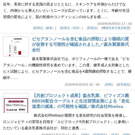
近年、美容に対する意識の高まりとともに、スキンケアを外側からだけでな
く、内側からも整えたいというニーズが広がっています。とくに、年齢や生活
習慣の変化により、肌の乾燥やコンディションのゆらぎを感……
2026年08月05日 17：03
新商品（健康）
新商品（美容）
新製品
機能性表示食品制度
ピセアタンノールを含む食品の摂取により睡眠の質
が改善する可能性が確認されました／森永製菓株式
会社
森永製菓株式会社では、ポリフェノールの一種である「ピセ
アタンノール」の機能性研究を進めています。この度、健常成人を対象とした
ヒト試験により、ピセアタンノールを含む食品を4週間継続摂取することで、睡
眠中……
2026年08月04日 20：09
原料
研究報告
【共創プロジェクト成果】森永乳業、ビフィズス菌
BB536配合ヨーグルトと生活習慣改善による「老化
速度の減速」の可能性を確認／株式会社Rhelixa
株式会社Rhelixaが展開する老化研究の社会実装を推進し、
ロンジェビティの実現を目指す「エピクロック®共創プロジェクト」に参画い
ただいている森永乳業株式会社が、同社と連携……
2026年07月31日 17：47
原料
研究報告
美容
調査