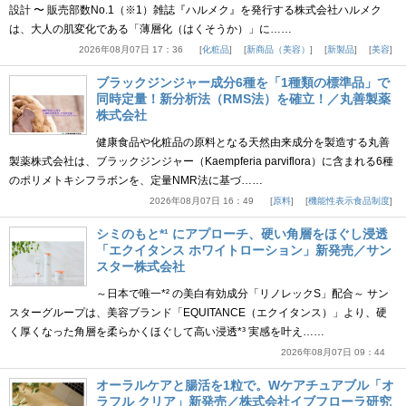
設計 〜 販売部数No.1（※1）雑誌『ハルメク』を発行する株式会社ハルメク
は、大人の肌変化である「薄層化（はくそうか）」に……
2026年08月07日 17：36
化粧品
新商品（美容）
新製品
美容
ブラックジンジャー成分6種を「1種類の標準品」で
同時定量！新分析法（RMS法）を確立！／丸善製薬
株式会社
健康食品や化粧品の原料となる天然由来成分を製造する丸善
製薬株式会社は、ブラックジンジャー（Kaempferia parviflora）に含まれる6種
のポリメトキシフラボンを、定量NMR法に基づ……
2026年08月07日 16：49
原料
機能性表示食品制度
シミのもと*¹ にアプローチ、硬い角層をほぐし浸透
「エクイタンス ホワイトローション」新発売／サン
スター株式会社
～日本で唯一*² の美白有効成分「リノレックS」配合～ サン
スターグループは、美容ブランド「EQUITANCE（エクイタンス）」より、硬
く厚くなった角層を柔らかくほぐして高い浸透*³ 実感を叶え……
2026年08月07日 09：44
オーラルケアと腸活を1粒で。Wケアチュアブル「オ
ラフル クリア」新発売／株式会社イブフローラ研究