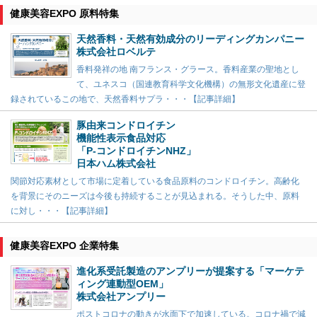
健康美容EXPO 原料特集
天然香料・天然有効成分のリーディングカンパニー
株式会社ロベルテ
香料発祥の地 南フランス・グラース。香料産業の聖地とし
て、ユネスコ（国連教育科学文化機構）の無形文化遺産に登
録されているこの地で、天然香料サプラ・・・【記事詳細】
豚由来コンドロイチン
機能性表示食品対応
「P-コンドロイチンNHZ」
日本ハム株式会社
関節対応素材として市場に定着している食品原料のコンドロイチン。高齢化
を背景にそのニーズは今後も持続することが見込まれる。そうした中、原料
に対し・・・【記事詳細】
健康美容EXPO 企業特集
進化系受託製造のアンプリーが提案する「マーケテ
ィング連動型OEM」
株式会社アンプリー
ポストコロナの動きが水面下で加速している。コロナ禍で減