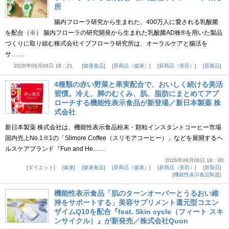
所
腸内フローラ研究から生まれた、400万人に愛される乳酸菌
を配合（※） 腸内フローラの研究開発から生まれた乳酸菌AD株®を用いた製品
づくりに取り組む株式会社イブフローラ研究所は、オーラルケアと腸活を
サ……
2026年08月06日 18：21
健康食品
新商品（健康）
新商品（美容）
新製品
4種類の赤い野菜と果実配合で、おいしく続ける美活
習慣。冷え、脚のむくみ、肌、脂肪にまとめてアプ
ローチする機能性表示食品が新登場／新日本製薬 株
式会社
新日本製薬 株式会社は、機能性表示食品粉末・顆粒インスタントコーヒー市場
国内売上No.1※1の「Slimore Coffee（スリモアコーヒー）」などを展開するヘ
ルスケアブランド『Fun and He……
2026年08月06日 18：00
ダイエット
健康
健康食品
新商品（健康）
新商品（美容）
新製品
機能性表示食品制度
機能性表示食品「肌のターンオーバーとうるおい維
持をサポートする」美容サプリメント還元型コエン
ザイムQ10を配合『feat. Skin cycle（フィート スキ
ンサイクル）』が新発売／株式会社Quon