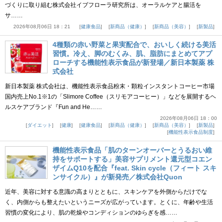
づくりに取り組む株式会社イブフローラ研究所は、オーラルケアと腸活を
サ……
2026年08月06日 18：21
健康食品
新商品（健康）
新商品（美容）
新製品
4種類の赤い野菜と果実配合で、おいしく続ける美活
習慣。冷え、脚のむくみ、肌、脂肪にまとめてアプ
ローチする機能性表示食品が新登場／新日本製薬 株
式会社
新日本製薬 株式会社は、機能性表示食品粉末・顆粒インスタントコーヒー市場
国内売上No.1※1の「Slimore Coffee（スリモアコーヒー）」などを展開するヘ
ルスケアブランド『Fun and He……
2026年08月06日 18：00
ダイエット
健康
健康食品
新商品（健康）
新商品（美容）
新製品
機能性表示食品制度
機能性表示食品「肌のターンオーバーとうるおい維
持をサポートする」美容サプリメント還元型コエン
ザイムQ10を配合『feat. Skin cycle（フィート スキ
ンサイクル）』が新発売／株式会社Quon
近年、美容に対する意識の高まりとともに、スキンケアを外側からだけでな
く、内側からも整えたいというニーズが広がっています。とくに、年齢や生活
習慣の変化により、肌の乾燥やコンディションのゆらぎを感……