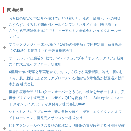
関連記事
お客様の切実な声に耳を傾けてたどり着いた、肌の「薄層化」への答え
こすらず、うるおす朝夜別オールインワン「ハルメク 薬用美肌液」が、
さらなる高機能化を遂げてリニューアル！／株式会社ハルメクホールディ
ングス
ブラックジンジャー成分6種を「1種類の標準品」で同時定量！新分析法
（RMS法）を確立！／丸善製薬株式会社
オーラルケアと腸活を1粒で。Wケアチュアブル「オラフル クリア」新発
売／株式会社イブフローラ研究所
4種類の赤い野菜と果実配合で、おいしく続ける美活習慣。冷え、脚のむ
くみ、肌、脂肪にまとめてアプローチする機能性表示食品が新登場／新日
本製薬 株式会社
機能性表示食品「肌のターンオーバーとうるおい維持をサポートする」美
容サプリメント還元型コエンザイムQ10を配合『feat. Skin cycle（フィー
ト スキンサイクル）』が新発売／株式会社Quon
シミのもと*¹ にアプローチ、硬い角層をほぐし浸透「エクイタンス ホワ
イトローション」新発売／サンスター株式会社
ピセアタンノールを含む食品の摂取により睡眠の質が改善する可能性が確