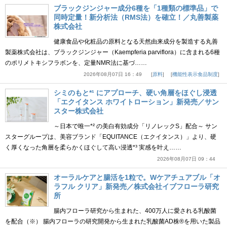
ブラックジンジャー成分6種を「1種類の標準品」で
同時定量！新分析法（RMS法）を確立！／丸善製薬
株式会社
健康食品や化粧品の原料となる天然由来成分を製造する丸善
製薬株式会社は、ブラックジンジャー（Kaempferia parviflora）に含まれる6種
のポリメトキシフラボンを、定量NMR法に基づ……
2026年08月07日 16：49
原料
機能性表示食品制度
シミのもと*¹ にアプローチ、硬い角層をほぐし浸透
「エクイタンス ホワイトローション」新発売／サン
スター株式会社
～日本で唯一*² の美白有効成分「リノレックS」配合～ サン
スターグループは、美容ブランド「EQUITANCE（エクイタンス）」より、硬
く厚くなった角層を柔らかくほぐして高い浸透*³ 実感を叶え……
2026年08月07日 09：44
オーラルケアと腸活を1粒で。Wケアチュアブル「オ
ラフル クリア」新発売／株式会社イブフローラ研究
所
腸内フローラ研究から生まれた、400万人に愛される乳酸菌
を配合（※） 腸内フローラの研究開発から生まれた乳酸菌AD株®を用いた製品