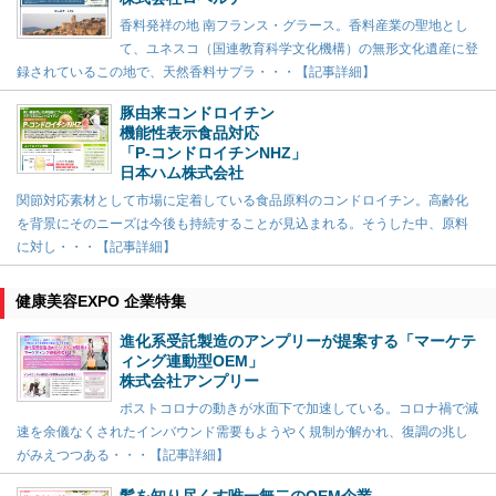
香料発祥の地 南フランス・グラース。香料産業の聖地とし
て、ユネスコ（国連教育科学文化機構）の無形文化遺産に登
録されているこの地で、天然香料サプラ・・・【記事詳細】
豚由来コンドロイチン
機能性表示食品対応
「P-コンドロイチンNHZ」
日本ハム株式会社
関節対応素材として市場に定着している食品原料のコンドロイチン。高齢化
を背景にそのニーズは今後も持続することが見込まれる。そうした中、原料
に対し・・・【記事詳細】
健康美容EXPO 企業特集
進化系受託製造のアンプリーが提案する「マーケテ
ィング連動型OEM」
株式会社アンプリー
ポストコロナの動きが水面下で加速している。コロナ禍で減
速を余儀なくされたインバウンド需要もようやく規制が解かれ、復調の兆し
がみえつつある・・・【記事詳細】
髪を知り尽くす唯一無二のOEM企業