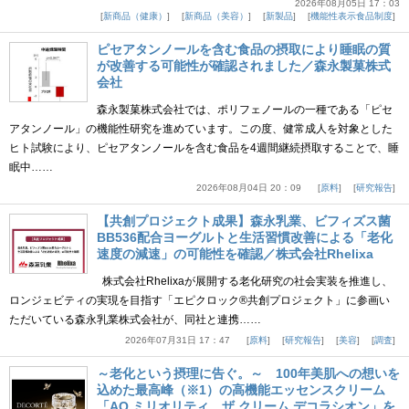
2026年08月05日 17：03
新商品（健康）
新商品（美容）
新製品
機能性表示食品制度
ピセアタンノールを含む食品の摂取により睡眠の質
が改善する可能性が確認されました／森永製菓株式
会社
森永製菓株式会社では、ポリフェノールの一種である「ピセ
アタンノール」の機能性研究を進めています。この度、健常成人を対象とした
ヒト試験により、ピセアタンノールを含む食品を4週間継続摂取することで、睡
眠中……
2026年08月04日 20：09
原料
研究報告
【共創プロジェクト成果】森永乳業、ビフィズス菌
BB536配合ヨーグルトと生活習慣改善による「老化
速度の減速」の可能性を確認／株式会社Rhelixa
株式会社Rhelixaが展開する老化研究の社会実装を推進し、
ロンジェビティの実現を目指す「エピクロック®共創プロジェクト」に参画い
ただいている森永乳業株式会社が、同社と連携……
2026年07月31日 17：47
原料
研究報告
美容
調査
～老化という摂理に告ぐ。～ 100年美肌への想いを
込めた最高峰（※1）の高機能エッセンスクリーム
「AQ ミリオリティ ザ クリーム デコラシオン」を