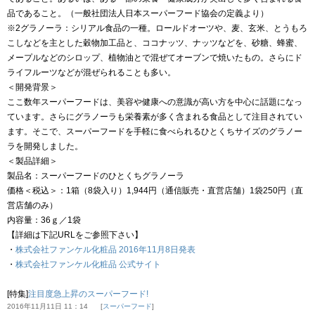
品であること。（一般社団法人日本スーパーフード協会の定義より）
※2グラノーラ：シリアル食品の一種。ロールドオーツや、麦、玄米、とうもろ
こしなどを主とした穀物加工品と、ココナッツ、ナッツなどを、砂糖、蜂蜜、
メープルなどのシロップ、植物油とで混ぜてオーブンで焼いたもの。さらにド
ライフルーツなどが混ぜられることも多い。
＜開発背景＞
ここ数年スーパーフードは、美容や健康への意識が高い方を中心に話題になっ
ています。さらにグラノーラも栄養素が多く含まれる食品として注目されてい
ます。そこで、スーパーフードを手軽に食べられるひとくちサイズのグラノー
ラを開発しました。
＜製品詳細＞
製品名：スーパーフードのひとくちグラノーラ
価格＜税込＞：1箱（8袋入り）1,944円（通信販売・直営店舗）1袋250円（直
営店舗のみ）
内容量：36ｇ／1袋
【詳細は下記URLをご参照下さい】
・
株式会社ファンケル化粧品 2016年11月8日発表
・
株式会社ファンケル化粧品 公式サイト
[特集]
注目度急上昇のスーパーフード!
2016年11月11日 11：14
スーパーフード