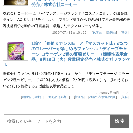
発売／株式会社コーセー
株式会社コーセーは、ハイプレステージブランド『コスメデコルテ』の最高峰
ライン「AQ ミリオリティ」より、ブランド誕生から磨き続けてきた最先端の美
容皮膚科学と独自の官能品質、卓越したテクノロジーを結集し……
2026年07月31日 10：26
化粧品
新製品
美容
1箱で「葡萄＆カシス味」と「マスカット味」の2つ
のフレーバーが楽しめるファンケル「ディープチャ
ージ コラーゲン 2種の葡萄ゼリー」（機能性表示食
品）8月18日（火）数量限定発売／株式会社ファンケ
ル
株式会社ファンケルは2026年8月18日（火）から、「ディープチャージ コラー
ゲン 2種のゼリー」（1箱10本入り／価格：2,494円＜税込＞）を「肌のうるお
いと弾力を維持する」機能性表示食品として、……
2026年07月30日 19：21
新商品（健康）
新商品（美容）
新製品
機能性表示食品制度
美容