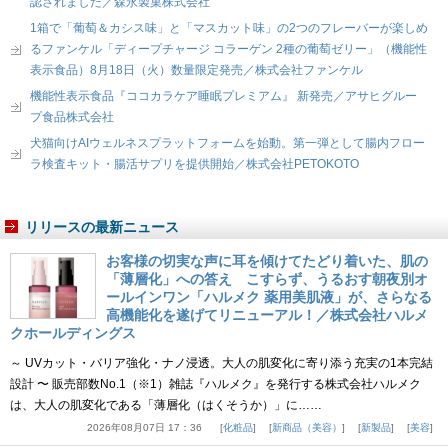
認されました／森永製菓株式会社
1箱で「葡萄＆カシス味」と「マスカット味」の2つのフレーバーが楽しめ
るファンケル「ディープチャージ コラーゲン 2種の葡萄ゼリー」（機能性
表示食品）8月18日（火）数量限定発売／株式会社ファンケル
機能性表示食品『ココカラケア睡眠プレミアム』 新発売／アサヒグルー
プ食品株式会社
犬猫向けAIウェルネスプラットフォームを始動。第一弾として腸内フロー
ラ検査キット・腸活サプリを提供開始／株式会社PETOKOTO
リリースの最新ニュース
お客様の切実な声に耳を傾けてたどり着いた、肌の
「薄層化」への答え こすらず、うるおす朝夜別オ
ールインワン「ハルメク 薬用美肌液」が、さらなる
高機能化を遂げてリニューアル！／株式会社ハルメ
クホールディングス
～ UVカット・バリア強化・ナノ浸透。大人の肌変化に寄り添う充実の1本完結
設計 〜 販売部数No.1（※1）雑誌『ハルメク』を発行する株式会社ハルメク
は、大人の肌変化である「薄層化（はくそうか）」に……
2026年08月07日 17：36
化粧品
新商品（美容）
新製品
美容