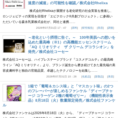
速度の減速」の可能性を確認／株式会社Rhelixa
株式会社Rhelixaが展開する老化研究の社会実装を推進し、
ロンジェビティの実現を目指す「エピクロック®共創プロジェクト」に参画い
ただいている森永乳業株式会社が、同社と連携……
2026年07月31日 17：47
原料
研究報告
美容
調査
～老化という摂理に告ぐ。～ 100年美肌への想いを
込めた最高峰（※1）の高機能エッセンスクリーム
「AQ ミリオリティ ザ クリーム デコラシオン」を
発売／株式会社コーセー
株式会社コーセーは、ハイプレステージブランド『コスメデコルテ』の最高峰
ライン「AQ ミリオリティ」より、ブランド誕生から磨き続けてきた最先端の美
容皮膚科学と独自の官能品質、卓越したテクノロジーを結集し……
2026年07月31日 10：26
化粧品
新製品
美容
1箱で「葡萄＆カシス味」と「マスカット味」の2つ
のフレーバーが楽しめるファンケル「ディープチャ
ージ コラーゲン 2種の葡萄ゼリー」（機能性表示食
品）8月18日（火）数量限定発売／株式会社ファンケ
ル
株式会社ファンケルは2026年8月18日（火）から、「ディープチャージ コラー