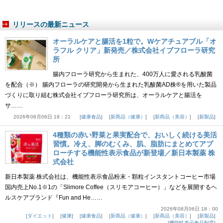
リリースの最新ニュース
オーラルケアと腸活を1粒で。Wケアチュアブル「オ
ラフル クリア」新発売／株式会社イブフローラ研究
所
腸内フローラ研究から生まれた、400万人に愛される乳酸菌
を配合（※） 腸内フローラの研究開発から生まれた乳酸菌AD株®を用いた製品
づくりに取り組む株式会社イブフローラ研究所は、オーラルケアと腸活を
サ……
2026年08月06日 18：21
健康食品
新商品（健康）
新商品（美容）
新製品
4種類の赤い野菜と果実配合で、おいしく続ける美活
習慣。冷え、脚のむくみ、肌、脂肪にまとめてアプ
ローチする機能性表示食品が新登場／新日本製薬 株
式会社
新日本製薬 株式会社は、機能性表示食品粉末・顆粒インスタントコーヒー市場
国内売上No.1※1の「Slimore Coffee（スリモアコーヒー）」などを展開するヘ
ルスケアブランド『Fun and He……
2026年08月06日 18：00
ダイエット
健康
健康食品
新商品（健康）
新商品（美容）
新製品
機能性表示食品制度