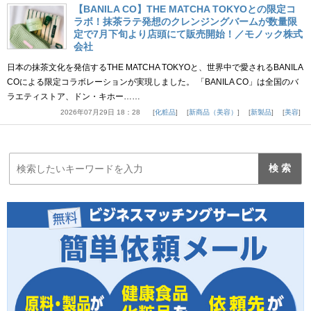
【BANILA CO】THE MATCHA TOKYOとの限定コ
ラボ！抹茶ラテ発想のクレンジングバームが数量限
定で7月下旬より店頭にて販売開始！／モノック株式
会社
日本の抹茶文化を発信するTHE MATCHA TOKYOと、世界中で愛されるBANILA
COによる限定コラボレーションが実現しました。 「BANILA CO」は全国のバ
ラエティストア、ドン・キホー……
2026年07月29日 18：28
化粧品
新商品（美容）
新製品
美容