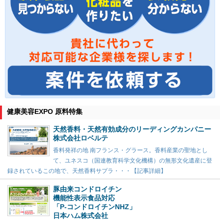
健康美容EXPO 原料特集
天然香料・天然有効成分のリーディングカンパニー
株式会社ロベルテ
香料発祥の地 南フランス・グラース。香料産業の聖地とし
て、ユネスコ（国連教育科学文化機構）の無形文化遺産に登
録されているこの地で、天然香料サプラ・・・【記事詳細】
豚由来コンドロイチン
機能性表示食品対応
「P-コンドロイチンNHZ」
日本ハム株式会社