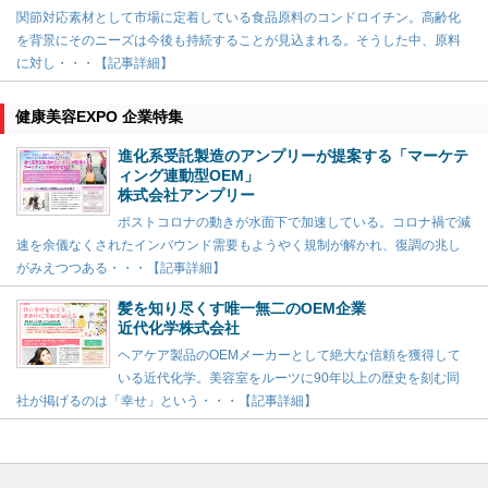
関節対応素材として市場に定着している食品原料のコンドロイチン。高齢化
を背景にそのニーズは今後も持続することが見込まれる。そうした中、原料
に対し・・・【記事詳細】
健康美容EXPO 企業特集
進化系受託製造のアンプリーが提案する「マーケテ
ィング連動型OEM」
株式会社アンプリー
ポストコロナの動きが水面下で加速している。コロナ禍で減
速を余儀なくされたインバウンド需要もようやく規制が解かれ、復調の兆し
がみえつつある・・・【記事詳細】
髪を知り尽くす唯一無二のOEM企業
近代化学株式会社
ヘアケア製品のOEMメーカーとして絶大な信頼を獲得して
いる近代化学。美容室をルーツに90年以上の歴史を刻む同
社が掲げるのは「幸せ」という・・・【記事詳細】