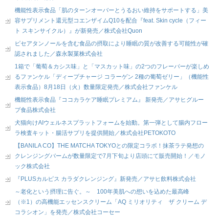
機能性表示食品「肌のターンオーバーとうるおい維持をサポートする」美
容サプリメント還元型コエンザイムQ10を配合『feat. Skin cycle（フィー
ト スキンサイクル）』が新発売／株式会社Quon
ピセアタンノールを含む食品の摂取により睡眠の質が改善する可能性が確
認されました／森永製菓株式会社
1箱で「葡萄＆カシス味」と「マスカット味」の2つのフレーバーが楽しめ
るファンケル「ディープチャージ コラーゲン 2種の葡萄ゼリー」（機能性
表示食品）8月18日（火）数量限定発売／株式会社ファンケル
機能性表示食品『ココカラケア睡眠プレミアム』 新発売／アサヒグルー
プ食品株式会社
犬猫向けAIウェルネスプラットフォームを始動。第一弾として腸内フロー
ラ検査キット・腸活サプリを提供開始／株式会社PETOKOTO
【BANILA CO】THE MATCHA TOKYOとの限定コラボ！抹茶ラテ発想の
クレンジングバームが数量限定で7月下旬より店頭にて販売開始！／モノ
ック株式会社
『PLUSカルピス カラダクレンジング』新発売／アサヒ飲料株式会社
～老化という摂理に告ぐ。～ 100年美肌への想いを込めた最高峰
（※1）の高機能エッセンスクリーム「AQ ミリオリティ ザ クリーム デ
コラシオン」を発売／株式会社コーセー