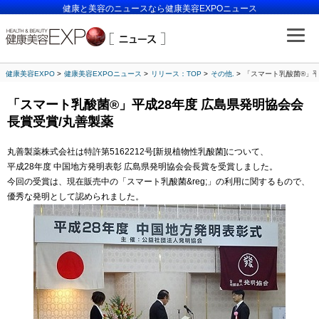
健康と美容のニュースなら健康美容EXPOニュース
健康美容EXPO
健康美容EXPOニュース
リリース：TOP
その他.
「スマート乳酸菌®」平
「スマート乳酸菌®」平成28年度 広島県発明協会会
長賞受賞/丸善製薬
丸善製薬株式会社は特許第5162212号[新規植物性乳酸菌]について、
平成28年度 中国地方発明表彰 広島県発明協会会長賞を受賞しました。
今回の受賞は、現在販売中の「スマート乳酸菌&reg;」の利用に関するもので、
優秀な発明として認められました。