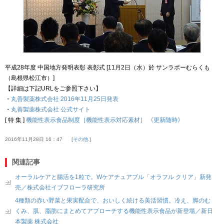
平成28年度 中国地方発明表彰 表彰式 [11月2日（水）於 サンラポーむらくも
（島根県松江市）]
【詳細は下記URLをご参照下さい】
・
丸善製薬株式会社 2016年11月25日発表
・
丸善製薬株式会社 公式サイト
[ 特 集 ]
機能性表示食品制度［機能性表示対応素材］ 《更新随時》
2016年11月28日 16：47
その他.
関連記事
オーラルケアと腸活を1粒で。Wケアチュアブル「オラフル クリア」新発
売／株式会社イブフローラ研究所
4種類の赤い野菜と果実配合で、おいしく続ける美活習慣。冷え、脚のむ
くみ、肌、脂肪にまとめてアプローチする機能性表示食品が新登場／新日
本製薬 株式会社