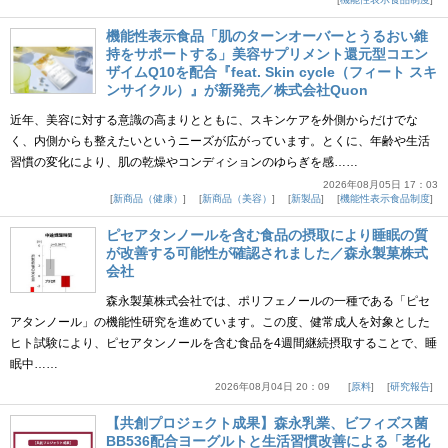
機能性表示食品「肌のターンオーバーとうるおい維
持をサポートする」美容サプリメント還元型コエン
ザイムQ10を配合『feat. Skin cycle（フィート スキ
ンサイクル）』が新発売／株式会社Quon
近年、美容に対する意識の高まりとともに、スキンケアを外側からだけでな
く、内側からも整えたいというニーズが広がっています。とくに、年齢や生活
習慣の変化により、肌の乾燥やコンディションのゆらぎを感……
2026年08月05日 17：03
新商品（健康）
新商品（美容）
新製品
機能性表示食品制度
ピセアタンノールを含む食品の摂取により睡眠の質
が改善する可能性が確認されました／森永製菓株式
会社
森永製菓株式会社では、ポリフェノールの一種である「ピセ
アタンノール」の機能性研究を進めています。この度、健常成人を対象とした
ヒト試験により、ピセアタンノールを含む食品を4週間継続摂取することで、睡
眠中……
2026年08月04日 20：09
原料
研究報告
【共創プロジェクト成果】森永乳業、ビフィズス菌
BB536配合ヨーグルトと生活習慣改善による「老化