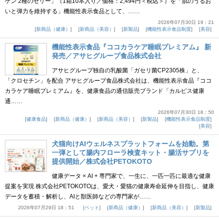
ゲン 2種のゼリー」（1箱10本入り／価格：2,494円＜税込＞）を「肌のうるお
いと弾力を維持する」機能性表示食品として、……
2026年07月30日 19：21
新商品（健康）
新商品（美容）
新製品
機能性表示食品制度
美容
機能性表示食品『ココカラケア睡眠プレミアム』 新
発売／アサヒグループ食品株式会社
アサヒグループ独自の乳酸菌「ガセリ菌CP2305株」と、
「クロセチン」を配合 アサヒグループ食品株式会社は、機能性表示食品『ココ
カラケア睡眠プレミアム』を、健康食品の通信販売ブランド「カルピス健康
通……
2026年07月30日 18：50
健康食品
新商品（健康）
新商品（美容）
新製品
機能性表示食品制度
美容
犬猫向けAIウェルネスプラットフォームを始動。第
一弾として腸内フローラ検査キット・腸活サプリを
提供開始／株式会社PETOKOTO
健康データ × AI + 専門家で、一生に、一匹一匹に最適な健康
提案を実現 株式会社PETOKOTOは、愛犬・愛猫の健康寿命延伸を目指し、健康
データを蓄積・解析し、AIと獣医師などの専門家が……
2026年07月29日 18：51
ペット
新商品（健康）
新商品（美容）
新製品