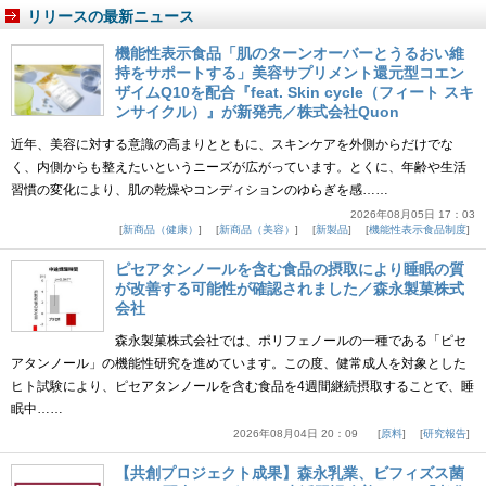
リリースの最新ニュース
機能性表示食品「肌のターンオーバーとうるおい維
持をサポートする」美容サプリメント還元型コエン
ザイムQ10を配合『feat. Skin cycle（フィート スキ
ンサイクル）』が新発売／株式会社Quon
近年、美容に対する意識の高まりとともに、スキンケアを外側からだけでな
く、内側からも整えたいというニーズが広がっています。とくに、年齢や生活
習慣の変化により、肌の乾燥やコンディションのゆらぎを感……
2026年08月05日 17：03
新商品（健康）
新商品（美容）
新製品
機能性表示食品制度
ピセアタンノールを含む食品の摂取により睡眠の質
が改善する可能性が確認されました／森永製菓株式
会社
森永製菓株式会社では、ポリフェノールの一種である「ピセ
アタンノール」の機能性研究を進めています。この度、健常成人を対象とした
ヒト試験により、ピセアタンノールを含む食品を4週間継続摂取することで、睡
眠中……
2026年08月04日 20：09
原料
研究報告
【共創プロジェクト成果】森永乳業、ビフィズス菌