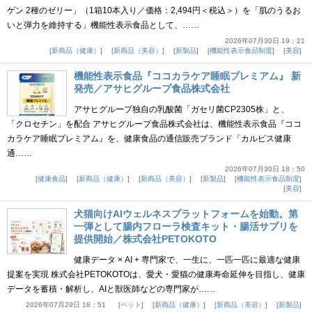
ゲン 2種のゼリー」（1箱10本入り／価格：2,494円＜税込＞）を「肌のうるお
いと弾力を維持する」機能性表示食品として、……
2026年07月30日 19：21
新商品（健康）
新商品（美容）
新製品
機能性表示食品制度
美容
機能性表示食品『ココカラケア睡眠プレミアム』 新
発売／アサヒグループ食品株式会社
アサヒグループ独自の乳酸菌「ガセリ菌CP2305株」と、
「クロセチン」を配合 アサヒグループ食品株式会社は、機能性表示食品『ココ
カラケア睡眠プレミアム』を、健康食品の通信販売ブランド「カルピス健康
通……
2026年07月30日 18：50
健康食品
新商品（健康）
新商品（美容）
新製品
機能性表示食品制度
美容
犬猫向けAIウェルネスプラットフォームを始動。第
一弾として腸内フローラ検査キット・腸活サプリを
提供開始／株式会社PETOKOTO
健康データ × AI + 専門家で、一生に、一匹一匹に最適な健康
提案を実現 株式会社PETOKOTOは、愛犬・愛猫の健康寿命延伸を目指し、健康
データを蓄積・解析し、AIと獣医師などの専門家が……
2026年07月29日 18：51
ペット
新商品（健康）
新商品（美容）
新製品