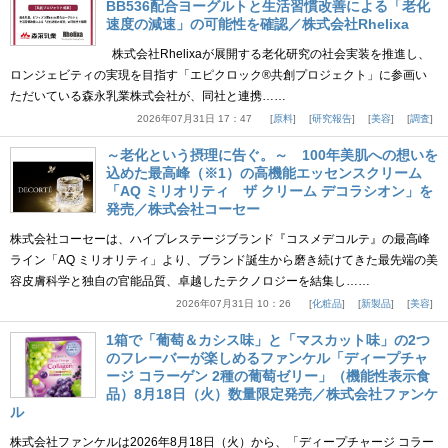
BB536配合ヨーグルトと生活習慣改善による「老化
速度の減速」の可能性を確認／株式会社Rhelixa
株式会社Rhelixaが展開する老化研究の社会実装を推進し、
ロンジェビティの実現を目指す「エピクロック®共創プロジェクト」に参画い
ただいている森永乳業株式会社が、同社と連携……
2026年07月31日 17：47
原料
研究報告
美容
調査
～老化という摂理に告ぐ。～ 100年美肌への想いを
込めた最高峰（※1）の高機能エッセンスクリーム
「AQ ミリオリティ ザ クリーム デコラシオン」を
発売／株式会社コーセー
株式会社コーセーは、ハイプレステージブランド『コスメデコルテ』の最高峰
ライン「AQ ミリオリティ」より、ブランド誕生から磨き続けてきた最先端の美
容皮膚科学と独自の官能品質、卓越したテクノロジーを結集し……
2026年07月31日 10：26
化粧品
新製品
美容
1箱で「葡萄＆カシス味」と「マスカット味」の2つ
のフレーバーが楽しめるファンケル「ディープチャ
ージ コラーゲン 2種の葡萄ゼリー」（機能性表示食
品）8月18日（火）数量限定発売／株式会社ファンケ
ル
株式会社ファンケルは2026年8月18日（火）から、「ディープチャージ コラー