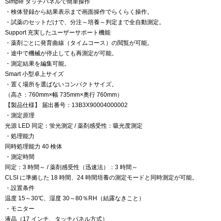
Simple タッチパネルで簡単操作
・検体登録から結果表示まで画面操作でらくらく操作。
・試薬のセットだけで、分注～培養～判定まで全自動測定。
Support 充実したユーザーサポート機能
・薬剤ごとに発育曲線（タイムコース）の閲覧が可能。
・途中で機械が停止しても再測定が可能。
・測定結果を編集可能。
Smart 小型卓上サイズ
・置く場所を選ばないコンパクトサイズ。
（高さ：760mm×幅 735mm×奥行 760mm）
【製品仕様】 届出番号：13B3X90004000002
・測定原理
光源 LED 同定：蛍光測定 / 薬剤感受性：吸光度測定
・処理能力
同時処理能力 40 検体
・測定時間
同定：3 時間～ / 薬剤感受性（迅速法）：3 時間～
CLSI に準拠した 18 時間、24 時間培養の測定モードと同時測定が可能。
・設置条件
温度 15～30℃、湿度 30～80％RH（結露なきこと）
・モニター
液晶（17 インチ、タッチパネル方式）