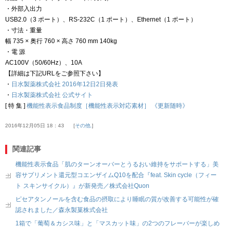
・外部入出力
USB2.0（3 ポート）、RS-232C（1 ポート）、Ethernet（1 ポート）
・寸法・重量
幅 735 × 奥行 760 × 高さ 760 mm 140kg
・電 源
AC100V（50/60Hz）、10A
【詳細は下記URLをご参照下さい】
・
日水製薬株式会社 2016年12日2日発表
・
日水製薬株式会社 公式サイト
[ 特 集 ]
機能性表示食品制度［機能性表示対応素材］ 《更新随時》
2016年12月05日 18：43
その他.
関連記事
機能性表示食品「肌のターンオーバーとうるおい維持をサポートする」美
容サプリメント還元型コエンザイムQ10を配合『feat. Skin cycle（フィー
ト スキンサイクル）』が新発売／株式会社Quon
ピセアタンノールを含む食品の摂取により睡眠の質が改善する可能性が確
認されました／森永製菓株式会社
1箱で「葡萄＆カシス味」と「マスカット味」の2つのフレーバーが楽しめ