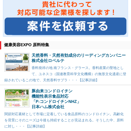
健康美容EXPO 原料特集
天然香料・天然有効成分のリーディングカンパニー
株式会社ロベルテ
香料発祥の地 南フランス・グラース。香料産業の聖地とし
て、ユネスコ（国連教育科学文化機構）の無形文化遺産に登
録されているこの地で、天然香料サプラ・・・【記事詳細】
豚由来コンドロイチン
機能性表示食品対応
「P-コンドロイチンNHZ」
日本ハム株式会社
関節対応素材として市場に定着している食品原料のコンドロイチン。高齢化
を背景にそのニーズは今後も持続することが見込まれる。そうした中、原料
に対し・・・【記事詳細】