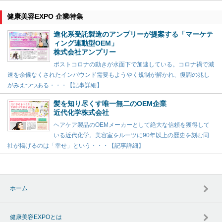
健康美容EXPO 企業特集
進化系受託製造のアンプリーが提案する「マーケテ
ィング連動型OEM」
株式会社アンプリー
ポストコロナの動きが水面下で加速している。コロナ禍で減
速を余儀なくされたインバウンド需要もようやく規制が解かれ、復調の兆し
がみえつつある・・・【記事詳細】
髪を知り尽くす唯一無二のOEM企業
近代化学株式会社
ヘアケア製品のOEMメーカーとして絶大な信頼を獲得して
いる近代化学。美容室をルーツに90年以上の歴史を刻む同
社が掲げるのは「幸せ」という・・・【記事詳細】
ホーム
健康美容EXPOとは