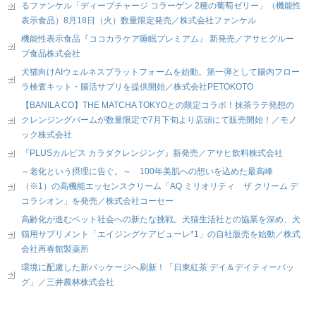
るファンケル「ディープチャージ コラーゲン 2種の葡萄ゼリー」（機能性
表示食品）8月18日（火）数量限定発売／株式会社ファンケル
機能性表示食品『ココカラケア睡眠プレミアム』 新発売／アサヒグルー
プ食品株式会社
犬猫向けAIウェルネスプラットフォームを始動。第一弾として腸内フロー
ラ検査キット・腸活サプリを提供開始／株式会社PETOKOTO
【BANILA CO】THE MATCHA TOKYOとの限定コラボ！抹茶ラテ発想の
クレンジングバームが数量限定で7月下旬より店頭にて販売開始！／モノ
ック株式会社
『PLUSカルピス カラダクレンジング』新発売／アサヒ飲料株式会社
～老化という摂理に告ぐ。～ 100年美肌への想いを込めた最高峰
（※1）の高機能エッセンスクリーム「AQ ミリオリティ ザ クリーム デ
コラシオン」を発売／株式会社コーセー
高齢化が進むペット社会への新たな挑戦。犬猫生活社との協業を深め、犬
猫用サプリメント「エイジングケアピューレ*1」の自社販売を始動／株式
会社再春館製薬所
環境に配慮した新パッケージへ刷新！「日東紅茶 デイ＆デイティーバッ
グ」／三井農林株式会社