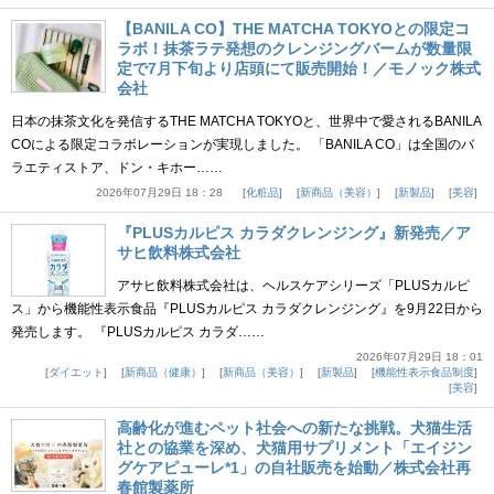
【BANILA CO】THE MATCHA TOKYOとの限定コ
ラボ！抹茶ラテ発想のクレンジングバームが数量限
定で7月下旬より店頭にて販売開始！／モノック株式
会社
日本の抹茶文化を発信するTHE MATCHA TOKYOと、世界中で愛されるBANILA
COによる限定コラボレーションが実現しました。 「BANILA CO」は全国のバ
ラエティストア、ドン・キホー……
2026年07月29日 18：28
化粧品
新商品（美容）
新製品
美容
『PLUSカルピス カラダクレンジング』新発売／ア
サヒ飲料株式会社
アサヒ飲料株式会社は、ヘルスケアシリーズ「PLUSカルピ
ス」から機能性表示食品『PLUSカルピス カラダクレンジング』を9月22日から
発売します。 『PLUSカルピス カラダ……
2026年07月29日 18：01
ダイエット
新商品（健康）
新商品（美容）
新製品
機能性表示食品制度
美容
高齢化が進むペット社会への新たな挑戦。犬猫生活
社との協業を深め、犬猫用サプリメント「エイジン
グケアピューレ*1」の自社販売を始動／株式会社再
春館製薬所