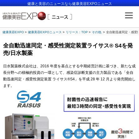
健康と美容のニュースなら健康美容EXPOニュース
健康美容EXPO
健康美容EXPOニュース
リリース：TOP
その他.
全自動迅速同定・感受性
全自動迅速同定・感受性測定装置ライサス® S4を発
売/日水製薬
日水製薬株式会社は、2016 年度を基点とする中期経営計画に基づき、新たな成
長分野への積極的投資の一環として、感染症診断支援の主力製品である「全自
動迅速同定・感受性測定装置 ライサス®S4」を平成 28 年 12 月より発売開始し
ます。