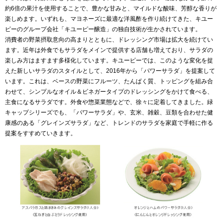
約6倍の果汁を使用することで、豊かな甘みと、マイルドな酸味、芳醇な香りが
楽しめます。いずれも、マヨネーズに最適な洋風酢を作り続けてきた、キユー
ピーのグループ会社「キユーピー醸造」の独自技術が生かされています。
消費者の野菜摂取意向の高まりとともに、ドレッシング市場は拡大を続けてい
ます。近年は外食でもサラダをメインで提供する店舗も増えており、サラダの
楽しみ方はますます多様化しています。キユーピーでは、このような変化を捉
えた新しいサラダのスタイルとして、2016年から「パワーサラダ」を提案して
います。これは、ベースの野菜にフルーツ、たんぱく質、トッピングを組み合
わせて、シンプルなオイル＆ビネガータイプのドレッシングをかけて食べる、
主食になるサラダです。外食や惣菜業態などで、徐々に定着してきました。緑
キャップシリーズでも、「パワーサラダ」や、玄米、雑穀、豆類を合わせた健
康感のある「グレインズサラダ」など、トレンドのサラダを家庭で手軽に作る
提案をすすめていきます。