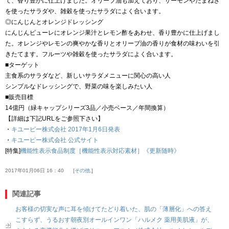
て、香り豊かに仕上げました。オリーブ油も加えており、サーモンやたまねぎ
を使ったサラダや、雑穀を使ったサラダによく合います。
◎にんじんとオレンジドレッシング
にんじんピューレにオレンジ果汁とレモン酢をあわせ、香り豊かに仕上げまし
た。オレンジやレモンの爽やかな香りとオリーブ油の香りが食材の味わいを引
きたてます。フルーツや雑穀を使ったサラダによく合います。
■ターゲット
主食系のサラダなど、新しいサラダメニューに関心の高い人
シンプルなドレッシングで、野菜の味を楽しみたい人
■販売目標
14億円（緑キャップシリーズ3品／小売ベース／年間換算）
【詳細は下記URLをご参照下さい】
・
キユーピー株式会社 2017年1月6日発表
・
キユーピー株式会社 公式サイト
[特集]
機能性表示食品制度［機能性表示対応素材］《更新随時》
2017年01月06日 16：40
その他.
関連記事
お客様の切実な声に耳を傾けてたどり着いた、肌の「薄層化」への答え
こすらず、うるおす朝夜別オールインワン「ハルメク 薬用美肌液」が、