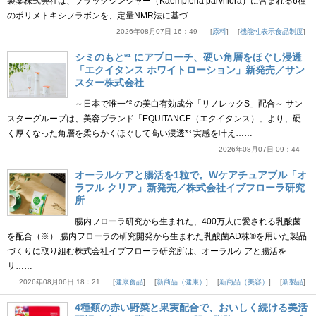
製薬株式会社は、ブラックジンジャー（Kaempferia parviflora）に含まれる6種
のポリメトキシフラボンを、定量NMR法に基づ……
2026年08月07日 16：49
原料
機能性表示食品制度
シミのもと*¹ にアプローチ、硬い角層をほぐし浸透
「エクイタンス ホワイトローション」新発売／サン
スター株式会社
～日本で唯一*² の美白有効成分「リノレックS」配合～ サン
スターグループは、美容ブランド「EQUITANCE（エクイタンス）」より、硬
く厚くなった角層を柔らかくほぐして高い浸透*³ 実感を叶え……
2026年08月07日 09：44
オーラルケアと腸活を1粒で。Wケアチュアブル「オ
ラフル クリア」新発売／株式会社イブフローラ研究
所
腸内フローラ研究から生まれた、400万人に愛される乳酸菌
を配合（※） 腸内フローラの研究開発から生まれた乳酸菌AD株®を用いた製品
づくりに取り組む株式会社イブフローラ研究所は、オーラルケアと腸活を
サ……
2026年08月06日 18：21
健康食品
新商品（健康）
新商品（美容）
新製品
4種類の赤い野菜と果実配合で、おいしく続ける美活