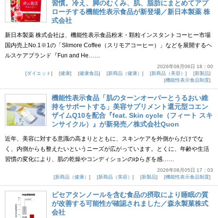
習慣。冷え、脚のむくみ、肌、脂肪にまとめてアプ
ローチする機能性表示食品が新登場／新日本製薬 株
式会社
新日本製薬 株式会社は、機能性表示食品粉末・顆粒インスタントコーヒー市場
国内売上No.1※1の「Slimore Coffee（スリモアコーヒー）」などを展開するヘ
ルスケアブランド『Fun and He……
2026年08月06日 18：00
ダイエット
健康
健康食品
新商品（健康）
新商品（美容）
新製品
機能性表示食品制度
機能性表示食品「肌のターンオーバーとうるおい維
持をサポートする」美容サプリメント還元型コエン
ザイムQ10を配合『feat. Skin cycle（フィート スキ
ンサイクル）』が新発売／株式会社Quon
近年、美容に対する意識の高まりとともに、スキンケアを外側からだけでな
く、内側からも整えたいというニーズが広がっています。とくに、年齢や生活
習慣の変化により、肌の乾燥やコンディションのゆらぎを感……
2026年08月05日 17：03
新商品（健康）
新商品（美容）
新製品
機能性表示食品制度
ピセアタンノールを含む食品の摂取により睡眠の質
が改善する可能性が確認されました／森永製菓株式
会社