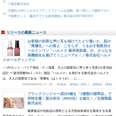
プ食品株式会社
犬猫向けAIウェルネスプラットフォームを始動。第一弾として腸内フロー
ラ検査キット・腸活サプリを提供開始／株式会社PETOKOTO
リリースの最新ニュース
お客様の切実な声に耳を傾けてたどり着いた、肌の
「薄層化」への答え こすらず、うるおす朝夜別オ
ールインワン「ハルメク 薬用美肌液」が、さらなる
高機能化を遂げてリニューアル！／株式会社ハルメ
クホールディングス
～ UVカット・バリア強化・ナノ浸透。大人の肌変化に寄り添う充実の1本完結
設計 〜 販売部数No.1（※1）雑誌『ハルメク』を発行する株式会社ハルメク
は、大人の肌変化である「薄層化（はくそうか）」に……
2026年08月07日 17：36
化粧品
新商品（美容）
新製品
美容
ブラックジンジャー成分6種を「1種類の標準品」で
同時定量！新分析法（RMS法）を確立！／丸善製薬
株式会社
健康食品や化粧品の原料となる天然由来成分を製造する丸善