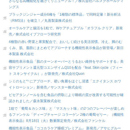
さらなる高機能化を遂げてリニューアル！／株式会社ハルメクホールディ
ングス
ブラックジンジャー成分6種を「1種類の標準品」で同時定量！新分析法
（RMS法）を確立！／丸善製薬株式会社
オーラルケアと腸活を1粒で。Wケアチュアブル「オラフル クリア」新発
売／株式会社イブフローラ研究所
4種類の赤い野菜と果実配合で、おいしく続ける美活習慣。冷え、脚のむ
くみ、肌、脂肪にまとめてアプローチする機能性表示食品が新登場／新日
本製薬 株式会社
機能性表示食品「肌のターンオーバーとうるおい維持をサポートする」美
容サプリメント還元型コエンザイムQ10を配合『feat. Skin cycle（フィー
ト スキンサイクル）』が新発売／株式会社Quon
シミのもと*¹ にアプローチ、硬い角層をほぐし浸透「エクイタンス ホワ
イトローション」新発売／サンスター株式会社
ピセアタンノールを含む食品の摂取により睡眠の質が改善する可能性が確
認されました／森永製菓株式会社
1箱で「葡萄＆カシス味」と「マスカット味」の2つのフレーバーが楽しめ
るファンケル「ディープチャージ コラーゲン 2種の葡萄ゼリー」（機能性
表示食品）8月18日（火）数量限定発売／株式会社ファンケル
機能性表示食品『ココカラケア睡眠プレミアム』 新発売／アサヒグルー