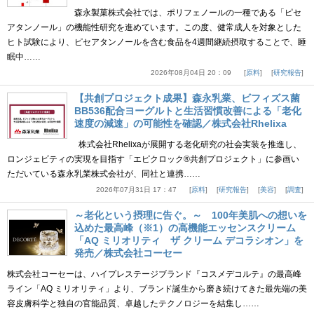
森永製菓株式会社では、ポリフェノールの一種である「ピセ
アタンノール」の機能性研究を進めています。この度、健常成人を対象とした
ヒト試験により、ピセアタンノールを含む食品を4週間継続摂取することで、睡
眠中……
2026年08月04日 20：09
原料
研究報告
【共創プロジェクト成果】森永乳業、ビフィズス菌
BB536配合ヨーグルトと生活習慣改善による「老化
速度の減速」の可能性を確認／株式会社Rhelixa
株式会社Rhelixaが展開する老化研究の社会実装を推進し、
ロンジェビティの実現を目指す「エピクロック®共創プロジェクト」に参画い
ただいている森永乳業株式会社が、同社と連携……
2026年07月31日 17：47
原料
研究報告
美容
調査
～老化という摂理に告ぐ。～ 100年美肌への想いを
込めた最高峰（※1）の高機能エッセンスクリーム
「AQ ミリオリティ ザ クリーム デコラシオン」を
発売／株式会社コーセー
株式会社コーセーは、ハイプレステージブランド『コスメデコルテ』の最高峰
ライン「AQ ミリオリティ」より、ブランド誕生から磨き続けてきた最先端の美
容皮膚科学と独自の官能品質、卓越したテクノロジーを結集し……