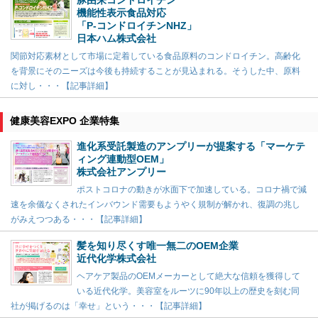
豚由来コンドロイチン
機能性表示食品対応
「P-コンドロイチンNHZ」
日本ハム株式会社
関節対応素材として市場に定着している食品原料のコンドロイチン。高齢化
を背景にそのニーズは今後も持続することが見込まれる。そうした中、原料
に対し・・・【記事詳細】
健康美容EXPO 企業特集
進化系受託製造のアンプリーが提案する「マーケテ
ィング連動型OEM」
株式会社アンプリー
ポストコロナの動きが水面下で加速している。コロナ禍で減
速を余儀なくされたインバウンド需要もようやく規制が解かれ、復調の兆し
がみえつつある・・・【記事詳細】
髪を知り尽くす唯一無二のOEM企業
近代化学株式会社
ヘアケア製品のOEMメーカーとして絶大な信頼を獲得して
いる近代化学。美容室をルーツに90年以上の歴史を刻む同
社が掲げるのは「幸せ」という・・・【記事詳細】