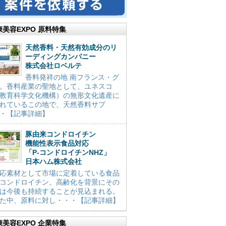
康美容EXPO 原料特集
天然香料・天然有効成分のリ
ーディングカンパニー
株式会社ロベルテ
香料発祥の地 南フランス・グ
。香料産業の聖地として、ユネスコ
教育科学文化機構）の無形文化遺産に
れているこの地で、天然香料サプ
・【記事詳細】
豚由来コンドロイチン
機能性表示食品対応
「P-コンドロイチンNHZ」
日本ハム株式会社
応素材として市場に定着している食品
コンドロイチン。高齢化を背景にその
は今後も持続することが見込まれる。
た中、原料に対し・・・【記事詳細】
康美容EXPO 企業特集