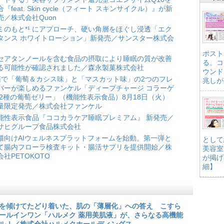
合『feat. Skin cycle（フィート スキンサイクル）』が新
売／株式会社Quon
ミのもと*¹ にアプローチ、硬い角層をほぐし浸透「エク
タンス ホワイトローション」新発売／サンスター株式会
ポスト
セアタンノールを含む食品の摂取により睡眠の質が改善
る。コ
る可能性が確認されました／森永製菓株式会社
ウンド
箱で「葡萄＆カシス味」と「マスカット味」の2つのフレ
兆しが
バーが楽しめるファンケル「ディープチャージ コラーゲ
 2種の葡萄ゼリー」（機能性表示食品）8月18日（火）
量限定発売／株式会社ファンケル
能性表示食品『ココカラケア睡眠プレミアム』 新発売／
サヒグループ食品株式会社
猫向けAIウェルネスプラットフォームを始動。第一弾と
として
て腸内フローラ検査キット・腸活サプリを提供開始／株
美容室
会社PETOKOTO
が掲げ
細】
を傾けてたどり着いた、肌の「薄層化」への答え こすら
ールインワン「ハルメク 薬用美肌液」が、さらなる高機能
ル！／株式会社ハルメクホールディングス