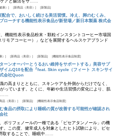
ケアと腸活をサ……
健康）
新商品（美容）
新製品
実配合で、おいしく続ける美活習慣。冷え、脚のむくみ、
プローチする機能性表示食品が新登場／新日本製薬 株式会
は、機能性表示食品粉末・顆粒インスタントコーヒー市場国
offee（スリモアコーヒー）」などを展開するヘルスケアブランド
康）
新商品（美容）
新製品
機能性表示食品制度
ターンオーバーとうるおい維持をサポートする」美容サプ
Q10を配合『feat. Skin cycle（フィート スキンサイ
式会社Quon
識の高まりとともに、スキンケアを外側からだけでなく、
がっています。とくに、年齢や生活習慣の変化により、肌
……
商品（美容）
新製品
機能性表示食品制度
む食品の摂取により睡眠の質が改善する可能性が確認され
会社
、ポリフェノールの一種である「ピセアタンノール」の機
す。この度、健常成人を対象としたヒト試験により、ピセ
摂取することで、睡眠中……