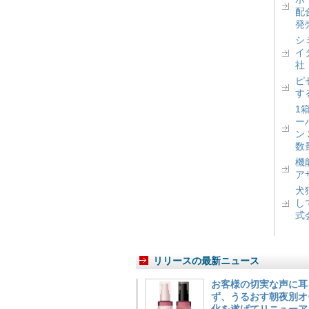
配
発
シ
イ
社
ピ
す
1
ー
ン
数
機
ア
犬
し
式
リリースの最新ニュース
お客様の切実な声に耳
ず、うるおす朝夜別オ
化を遂げてリニューア