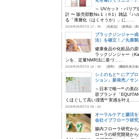
～ UVカット・バリ
計 〜 販売部数No.1（※1）雑誌
る「薄層化（はくそうか）」に……
2026年08月07日 17：36
化粧品
新商品（美
ブラックジンジャー成
法）を確立！／丸善製
健康食品や化粧品の原
ラックジンジャー（Kaem
ンを、定量NMR法に基づ……
2026年08月07日 16：49
原料
機能性表示食
シミのもと*¹ にア
ション」新発売／サン
～日本で唯一*² の
容ブランド「EQUIT
くほぐして高い浸透*³ 実感を叶え……
2026年08月07日 09：44
オーラルケアと腸活を
会社イブフローラ研究
腸内フローラ研究から
ローラの研究開発から