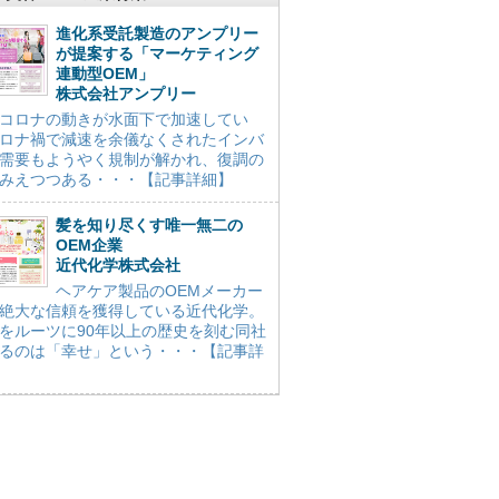
進化系受託製造のアンプリー
が提案する「マーケティング
連動型OEM」
株式会社アンプリー
コロナの動きが水面下で加速してい
ロナ禍で減速を余儀なくされたインバ
需要もようやく規制が解かれ、復調の
みえつつある・・・【記事詳細】
髪を知り尽くす唯一無二の
OEM企業
近代化学株式会社
ヘアケア製品のOEMメーカー
絶大な信頼を獲得している近代化学。
をルーツに90年以上の歴史を刻む同社
るのは「幸せ」という・・・【記事詳