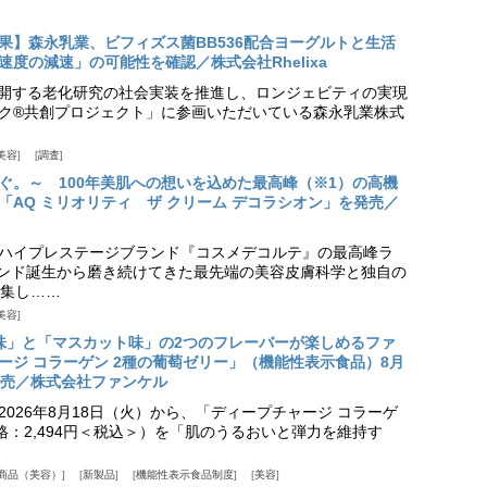
果】森永乳業、ビフィズス菌BB536配合ヨーグルトと生活
度の減速」の可能性を確認／株式会社Rhelixa
aが展開する老化研究の社会実装を推進し、ロンジェビティの実現
ク®共創プロジェクト」に参画いただいている森永乳業株式
美容
調査
ぐ。～ 100年美肌への想いを込めた最高峰（※1）の高機
「AQ ミリオリティ ザ クリーム デコラシオン」を発売／
ハイプレステージブランド『コスメデコルテ』の最高峰ラ
ランド誕生から磨き続けてきた最先端の美容皮膚科学と独自の
集し……
美容
味」と「マスカット味」の2つのフレーバーが楽しめるファ
ージ コラーゲン 2種の葡萄ゼリー」（機能性表示食品）8月
発売／株式会社ファンケル
026年8月18日（火）から、「ディープチャージ コラーゲ
価格：2,494円＜税込＞）を「肌のうるおいと弾力を維持す
商品（美容）
新製品
機能性表示食品制度
美容