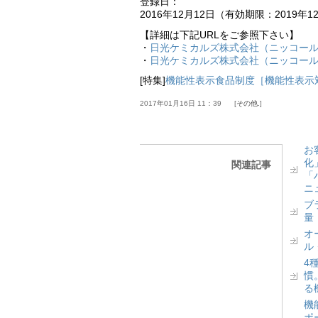
登録日：
2016年12月12日（有効期限：2019年1
【詳細は下記URLをご参照下さい】
・
日光ケミカルズ株式会社（ニッコールグ
・
日光ケミカルズ株式会社（ニッコール
[特集]
機能性表示食品制度［機能性表示
2017年01月16日 11：39
その他.
お
化
関連記事
「
ニ
ブ
量
オ
ル
4
慣
る
機
ポ