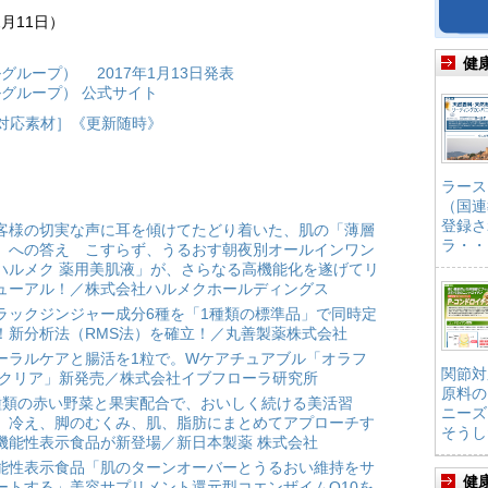
2月11日）
健
ループ） 2017年1月13日発表
グループ） 公式サイト
対応素材］《更新随時》
ラース
（国連
登録さ
客様の切実な声に耳を傾けてたどり着いた、肌の「薄層
ラ・・
」への答え こすらず、うるおす朝夜別オールインワン
ハルメク 薬用美肌液」が、さらなる高機能化を遂げてリ
ューアル！／株式会社ハルメクホールディングス
ラックジンジャー成分6種を「1種類の標準品」で同時定
！新分析法（RMS法）を確立！／丸善製薬株式会社
ーラルケアと腸活を1粒で。Wケアチュアブル「オラフ
関節対
 クリア」新発売／株式会社イブフローラ研究所
原料の
種類の赤い野菜と果実配合で、おいしく続ける美活習
ニーズ
。冷え、脚のむくみ、肌、脂肪にまとめてアプローチす
そうし
機能性表示食品が新登場／新日本製薬 株式会社
能性表示食品「肌のターンオーバーとうるおい維持をサ
健
ートする」美容サプリメント還元型コエンザイムQ10を