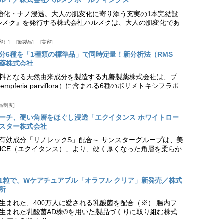
ア強化・ナノ浸透。大人の肌変化に寄り添う充実の1本完結設
『ハルメク』を発行する株式会社ハルメクは、大人の肌変化であ
容）
新製品
美容
分6種を「1種類の標準品」で同時定量！新分析法（RMS
薬株式会社
料となる天然由来成分を製造する丸善製薬株式会社は、ブ
pferia parviflora）に含まれる6種のポリメトキシフラボ
品制度
プローチ、硬い角層をほぐし浸透「エクイタンス ホワイトロー
スター株式会社
美白有効成分「リノレックS」配合～ サンスターグループは、美
ANCE（エクイタンス）」より、硬く厚くなった角層を柔らか
1粒で。Wケアチュアブル「オラフル クリア」新発売／株式
所
生まれた、400万人に愛される乳酸菌を配合（※） 腸内フ
生まれた乳酸菌AD株®を用いた製品づくりに取り組む株式