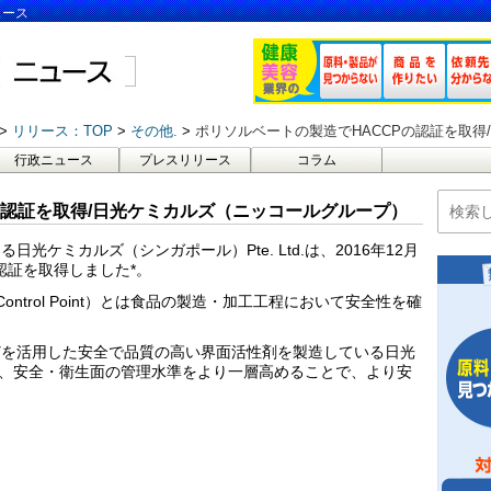
ュース
リリース：TOP
その他.
ポリソルベートの製造でHACCPの認証を取
行政ニュース
プレスリリース
コラム
の認証を取得/日光ケミカルズ（ニッコールグループ）
ケミカルズ（シンガポール）Pte. Ltd.は、2016年12月
認証を取得しました*。
ritical Control Point）とは食品の製造・加工工程において安全性を確
どを活用した安全で品質の高い界面活性剤を製造している日光
d.は、安全・衛生面の管理水準をより一層高めることで、より安