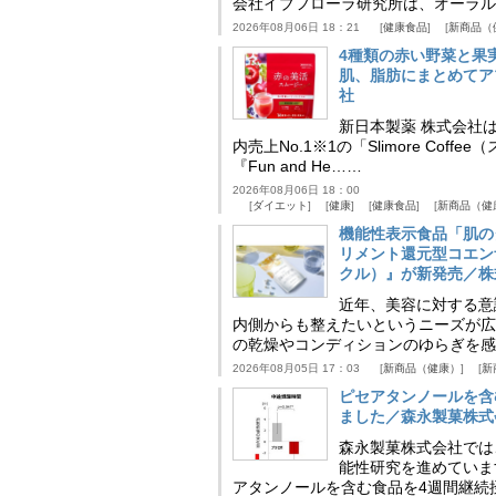
会社イブフローラ研究所は、オーラル
2026年08月06日 18：21
健康食品
新商品（
4種類の赤い野菜と果
肌、脂肪にまとめてア
社
新日本製薬 株式会社
内売上No.1※1の「Slimore C
『Fun and He……
2026年08月06日 18：00
ダイエット
健康
健康食品
新商品（健
機能性表示食品「肌の
リメント還元型コエンザイム
クル）』が新発売／株
近年、美容に対する意
内側からも整えたいというニーズが広
の乾燥やコンディションのゆらぎを感
2026年08月05日 17：03
新商品（健康）
新
ピセアタンノールを含
ました／森永製菓株式
森永製菓株式会社では
能性研究を進めていま
アタンノールを含む食品を4週間継続