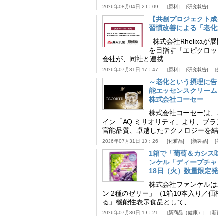
2026年08月04日 20：09
原料
研究報告
【共創プロジェクト成
習慣改善による「老化速
株式会社Rhelix
を目指す「エピクロッ
会社が、同社と連携……
2026年07月31日 17：47
原料
研究報告
～老化という摂理に告
能エッセンスクリーム
株式会社コーセー
株式会社コーセーは、
イン「AQ ミリオリティ」より、ブ
官能品質、卓越したテクノロジーを結
2026年07月31日 10：26
化粧品
新製品
1箱で「葡萄＆カシス
ンケル「ディープチャ
18日（火）数量限定
株式会社ファンケルは2
ン 2種のゼリー」（1箱10本入り／
る」機能性表示食品として、……
2026年07月30日 19：21
新商品（健康）
新