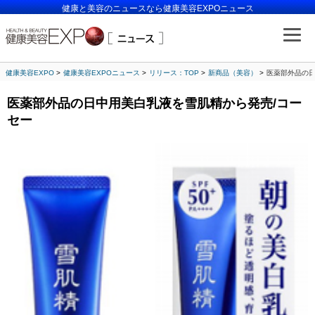
健康と美容のニュースなら健康美容EXPOニュース
健康美容EXPO
健康美容EXPOニュース
リリース：TOP
新商品（美容）
医薬部外品の日
医薬部外品の日中用美白乳液を雪肌精から発売/コー
セー