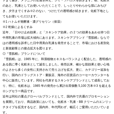
トまで届き、メラニンの生成を抑え、シミ・ソバカスを防ぎます。朝、化粧水
のあと、乳液としてお使いいただくことで、しっとりやわらかな肌にみちび
き、夕方までくすみ※2 のない、つけたての透明感が続きます。化粧下地とし
てもお使いいただけます。
※1 ハトムギ発酵液・濃グリセリン（保湿）
※2 乾燥によるくすみ
近年、「日やけ止め効果」と「スキンケア効果」の 2 つの効果をあわせ持つ日
中用乳液の市場は拡大傾向にあります。スキンケアブランド『雪肌精』ならで
はの透明感を訴求した日中用美白乳液を発売することで、市場における差別化
と新規顧客との接点拡大を図ります。
◎『雪肌精』ブランドについて
『雪肌精』は、1985 年に、和漢植物エキスをバランスよく配合した、透明感の
ある肌に導く化粧水として誕生しました。発売以来、確かな肌効果と使い心地
のよさから多くの女性に支持されて売り上げを拡大、更に、カテゴリー追加を
行い、国内のドラッグストア・量販店、海外の百貨店のコーセーカウンターを
中心に販売しています。同社を代表するスキンケアブランドとして成長してお
り、特に、化粧水は、1985 年の発売から累計出荷個数 5,100 万本※3 を超える
ロングセラー商品です。
近年は同社の重点グローバルブランドとして、国内外で共通のプロモーション
を展開しており、商品政策においても、化粧水・乳液・BB クリームのエンリッ
チタイプを拡充するなど、国内外、年代問わず、幅広くご愛用いただいていま
す。