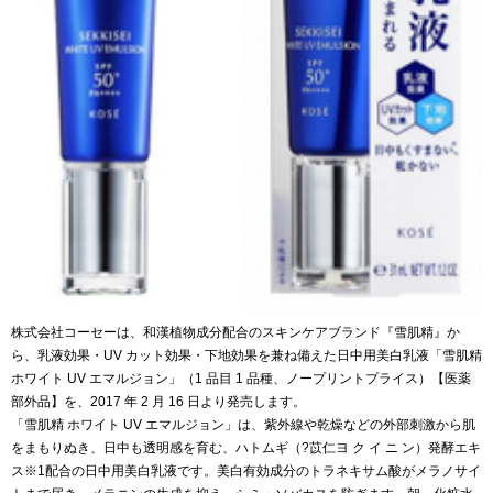
株式会社コーセーは、和漢植物成分配合のスキンケアブランド『雪肌精』か
ら、乳液効果・UV カット効果・下地効果を兼ね備えた日中用美白乳液「雪肌精
ホワイト UV エマルジョン」（1 品目 1 品種、ノープリントプライス）【医薬
部外品】を、2017 年 2 月 16 日より発売します。
「雪肌精 ホワイト UV エマルジョン」は、紫外線や乾燥などの外部刺激から肌
をまもりぬき、日中も透明感を育む、ハトムギ（?苡仁ヨ ク イ ニ ン）発酵エキ
ス※1配合の日中用美白乳液です。美白有効成分のトラネキサム酸がメラノサイ