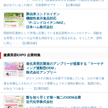
録されているこの地で、天然香料サプラ・・・【記事詳細】
豚由来コンドロイチン
機能性表示食品対応
「P-コンドロイチンNHZ」
日本ハム株式会社
関節対応素材として市場に定着している食品原料のコンドロイチン。高齢化
を背景にそのニーズは今後も持続することが見込まれる。そうした中、原料
に対し・・・【記事詳細】
健康美容EXPO 企業特集
進化系受託製造のアンプリーが提案する「マーケテ
ィング連動型OEM」
株式会社アンプリー
ポストコロナの動きが水面下で加速している。コロナ禍で減
速を余儀なくされたインバウンド需要もようやく規制が解かれ、復調の兆し
がみえつつある・・・【記事詳細】
髪を知り尽くす唯一無二のOEM企業
近代化学株式会社
ヘアケア製品のOEMメーカーとして絶大な信頼を獲得して