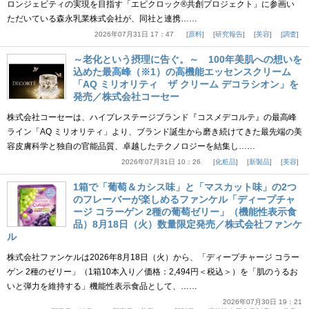
ロンジェビティの実現を目指す「エピクロック®共創プロジェクト」に参画い
ただいている森永乳業株式会社が、同社と連携……
2026年07月31日 17：47
原料
研究報告
美容
調査
～老化という摂理に告ぐ。～ 100年美肌への想いを
込めた最高峰（※1）の高機能エッセンスクリーム
「AQ ミリオリティ ザ クリーム デコラシオン」を
発売／株式会社コーセー
株式会社コーセーは、ハイプレステージブランド『コスメデコルテ』の最高峰
ライン「AQ ミリオリティ」より、ブランド誕生から磨き続けてきた最先端の美
容皮膚科学と独自の官能品質、卓越したテクノロジーを結集し……
2026年07月31日 10：26
化粧品
新製品
美容
1箱で「葡萄＆カシス味」と「マスカット味」の2つ
のフレーバーが楽しめるファンケル「ディープチャ
ージ コラーゲン 2種の葡萄ゼリー」（機能性表示食
品）8月18日（火）数量限定発売／株式会社ファンケ
ル
株式会社ファンケルは2026年8月18日（火）から、「ディープチャージ コラー
ゲン 2種のゼリー」（1箱10本入り／価格：2,494円＜税込＞）を「肌のうるお
いと弾力を維持する」機能性表示食品として、……
2026年07月30日 19：21