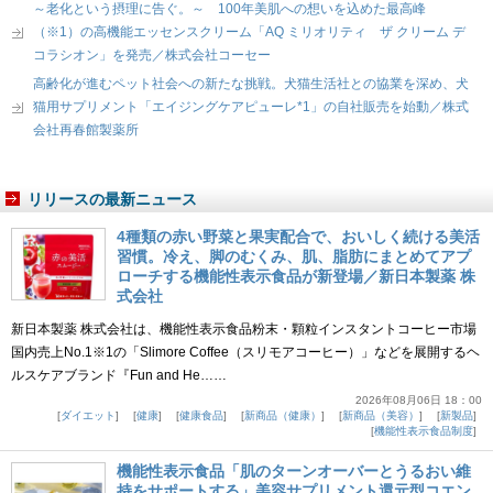
～老化という摂理に告ぐ。～ 100年美肌への想いを込めた最高峰
（※1）の高機能エッセンスクリーム「AQ ミリオリティ ザ クリーム デ
コラシオン」を発売／株式会社コーセー
高齢化が進むペット社会への新たな挑戦。犬猫生活社との協業を深め、犬
猫用サプリメント「エイジングケアピューレ*1」の自社販売を始動／株式
会社再春館製薬所
リリースの最新ニュース
4種類の赤い野菜と果実配合で、おいしく続ける美活
習慣。冷え、脚のむくみ、肌、脂肪にまとめてアプ
ローチする機能性表示食品が新登場／新日本製薬 株
式会社
新日本製薬 株式会社は、機能性表示食品粉末・顆粒インスタントコーヒー市場
国内売上No.1※1の「Slimore Coffee（スリモアコーヒー）」などを展開するヘ
ルスケアブランド『Fun and He……
2026年08月06日 18：00
ダイエット
健康
健康食品
新商品（健康）
新商品（美容）
新製品
機能性表示食品制度
機能性表示食品「肌のターンオーバーとうるおい維
持をサポートする」美容サプリメント還元型コエン