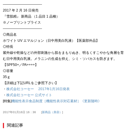
———————————-
2017 年 2 月 16 日発売
『雪肌精』 新商品 （1 品目 1 品種）
※ノープリントプライス
———————————-
◎商品名
ホワイト UV エマルジョン（日中用美白乳液）【医薬部外品】
◎特長
紫外線や乾燥などの外部刺激から肌をまもりぬき、明るくすこやかな角層を育
む日中用美白乳液。メラニンの生成を抑え、シミ・ソバカスを防ぎます。
【SPF50+／PA++++】
◎容量
35ｇ
【詳細は下記URLをご参照下さい】
・
株式会社コーセー 2017年1月16日発表
・
株式会社コーセー 公式サイト
[特集]
機能性表示食品制度［機能性表示対応素材］《更新随時》
2017年01月16日 16：36
新商品（美容）
関連記事