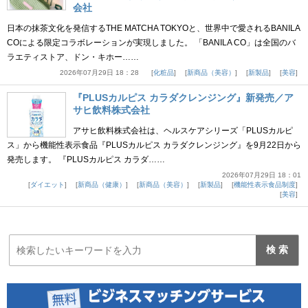
会社
日本の抹茶文化を発信するTHE MATCHA TOKYOと、世界中で愛されるBANILA
COによる限定コラボレーションが実現しました。 「BANILA CO」は全国のバ
ラエティストア、ドン・キホー……
2026年07月29日 18：28
化粧品
新商品（美容）
新製品
美容
『PLUSカルピス カラダクレンジング』新発売／ア
サヒ飲料株式会社
アサヒ飲料株式会社は、ヘルスケアシリーズ「PLUSカルピ
ス」から機能性表示食品『PLUSカルピス カラダクレンジング』を9月22日から
発売します。 『PLUSカルピス カラダ……
2026年07月29日 18：01
ダイエット
新商品（健康）
新商品（美容）
新製品
機能性表示食品制度
美容