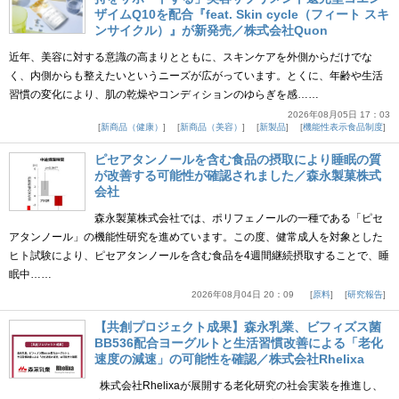
ザイムQ10を配合『feat. Skin cycle（フィート スキ
ンサイクル）』が新発売／株式会社Quon
近年、美容に対する意識の高まりとともに、スキンケアを外側からだけでな
く、内側からも整えたいというニーズが広がっています。とくに、年齢や生活
習慣の変化により、肌の乾燥やコンディションのゆらぎを感……
2026年08月05日 17：03
新商品（健康）
新商品（美容）
新製品
機能性表示食品制度
ピセアタンノールを含む食品の摂取により睡眠の質
が改善する可能性が確認されました／森永製菓株式
会社
森永製菓株式会社では、ポリフェノールの一種である「ピセ
アタンノール」の機能性研究を進めています。この度、健常成人を対象とした
ヒト試験により、ピセアタンノールを含む食品を4週間継続摂取することで、睡
眠中……
2026年08月04日 20：09
原料
研究報告
【共創プロジェクト成果】森永乳業、ビフィズス菌
BB536配合ヨーグルトと生活習慣改善による「老化
速度の減速」の可能性を確認／株式会社Rhelixa
株式会社Rhelixaが展開する老化研究の社会実装を推進し、