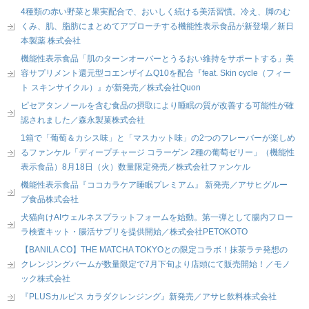
4種類の赤い野菜と果実配合で、おいしく続ける美活習慣。冷え、脚のむ
くみ、肌、脂肪にまとめてアプローチする機能性表示食品が新登場／新日
本製薬 株式会社
機能性表示食品「肌のターンオーバーとうるおい維持をサポートする」美
容サプリメント還元型コエンザイムQ10を配合『feat. Skin cycle（フィー
ト スキンサイクル）』が新発売／株式会社Quon
ピセアタンノールを含む食品の摂取により睡眠の質が改善する可能性が確
認されました／森永製菓株式会社
1箱で「葡萄＆カシス味」と「マスカット味」の2つのフレーバーが楽しめ
るファンケル「ディープチャージ コラーゲン 2種の葡萄ゼリー」（機能性
表示食品）8月18日（火）数量限定発売／株式会社ファンケル
機能性表示食品『ココカラケア睡眠プレミアム』 新発売／アサヒグルー
プ食品株式会社
犬猫向けAIウェルネスプラットフォームを始動。第一弾として腸内フロー
ラ検査キット・腸活サプリを提供開始／株式会社PETOKOTO
【BANILA CO】THE MATCHA TOKYOとの限定コラボ！抹茶ラテ発想の
クレンジングバームが数量限定で7月下旬より店頭にて販売開始！／モノ
ック株式会社
『PLUSカルピス カラダクレンジング』新発売／アサヒ飲料株式会社