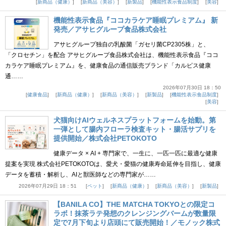
新商品（健康）
新商品（美容）
新製品
機能性表示食品制度
美容
機能性表示食品『ココカラケア睡眠プレミアム』 新
発売／アサヒグループ食品株式会社
アサヒグループ独自の乳酸菌「ガセリ菌CP2305株」と、
「クロセチン」を配合 アサヒグループ食品株式会社は、機能性表示食品『ココ
カラケア睡眠プレミアム』を、健康食品の通信販売ブランド「カルピス健康
通……
2026年07月30日 18：50
健康食品
新商品（健康）
新商品（美容）
新製品
機能性表示食品制度
美容
犬猫向けAIウェルネスプラットフォームを始動。第
一弾として腸内フローラ検査キット・腸活サプリを
提供開始／株式会社PETOKOTO
健康データ × AI + 専門家で、一生に、一匹一匹に最適な健康
提案を実現 株式会社PETOKOTOは、愛犬・愛猫の健康寿命延伸を目指し、健康
データを蓄積・解析し、AIと獣医師などの専門家が……
2026年07月29日 18：51
ペット
新商品（健康）
新商品（美容）
新製品
【BANILA CO】THE MATCHA TOKYOとの限定コ
ラボ！抹茶ラテ発想のクレンジングバームが数量限
定で7月下旬より店頭にて販売開始！／モノック株式