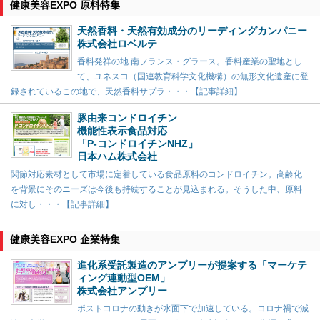
健康美容EXPO 原料特集
天然香料・天然有効成分のリーディングカンパニー
株式会社ロベルテ
香料発祥の地 南フランス・グラース。香料産業の聖地とし
て、ユネスコ（国連教育科学文化機構）の無形文化遺産に登
録されているこの地で、天然香料サプラ・・・【記事詳細】
豚由来コンドロイチン
機能性表示食品対応
「P-コンドロイチンNHZ」
日本ハム株式会社
関節対応素材として市場に定着している食品原料のコンドロイチン。高齢化
を背景にそのニーズは今後も持続することが見込まれる。そうした中、原料
に対し・・・【記事詳細】
健康美容EXPO 企業特集
進化系受託製造のアンプリーが提案する「マーケテ
ィング連動型OEM」
株式会社アンプリー
ポストコロナの動きが水面下で加速している。コロナ禍で減