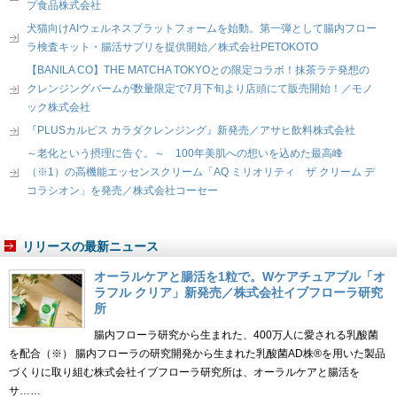
プ食品株式会社
犬猫向けAIウェルネスプラットフォームを始動。第一弾として腸内フロー
ラ検査キット・腸活サプリを提供開始／株式会社PETOKOTO
【BANILA CO】THE MATCHA TOKYOとの限定コラボ！抹茶ラテ発想の
クレンジングバームが数量限定で7月下旬より店頭にて販売開始！／モノ
ック株式会社
『PLUSカルピス カラダクレンジング』新発売／アサヒ飲料株式会社
～老化という摂理に告ぐ。～ 100年美肌への想いを込めた最高峰
（※1）の高機能エッセンスクリーム「AQ ミリオリティ ザ クリーム デ
コラシオン」を発売／株式会社コーセー
リリースの最新ニュース
オーラルケアと腸活を1粒で。Wケアチュアブル「オ
ラフル クリア」新発売／株式会社イブフローラ研究
所
腸内フローラ研究から生まれた、400万人に愛される乳酸菌
を配合（※） 腸内フローラの研究開発から生まれた乳酸菌AD株®を用いた製品
づくりに取り組む株式会社イブフローラ研究所は、オーラルケアと腸活を
サ……