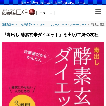
健康と美容のニュースなら健康美容EXPOニュース
健康美容EXPO
健康美容EXPOニュース
リリース：TOP
スーパーフード
『毒出し 酵素
『毒出し 酵素玄米ダイエット』を出版/主婦の友社