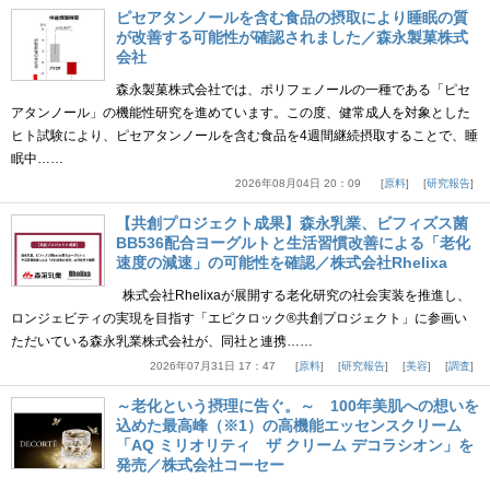
ピセアタンノールを含む食品の摂取により睡眠の質
が改善する可能性が確認されました／森永製菓株式
会社
森永製菓株式会社では、ポリフェノールの一種である「ピセ
アタンノール」の機能性研究を進めています。この度、健常成人を対象とした
ヒト試験により、ピセアタンノールを含む食品を4週間継続摂取することで、睡
眠中……
2026年08月04日 20：09
原料
研究報告
【共創プロジェクト成果】森永乳業、ビフィズス菌
BB536配合ヨーグルトと生活習慣改善による「老化
速度の減速」の可能性を確認／株式会社Rhelixa
株式会社Rhelixaが展開する老化研究の社会実装を推進し、
ロンジェビティの実現を目指す「エピクロック®共創プロジェクト」に参画い
ただいている森永乳業株式会社が、同社と連携……
2026年07月31日 17：47
原料
研究報告
美容
調査
～老化という摂理に告ぐ。～ 100年美肌への想いを
込めた最高峰（※1）の高機能エッセンスクリーム
「AQ ミリオリティ ザ クリーム デコラシオン」を
発売／株式会社コーセー