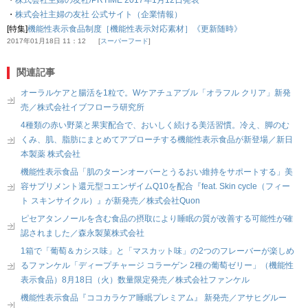
・
株式会社主婦の友社 公式サイト（企業情報）
[特集]
機能性表示食品制度［機能性表示対応素材］《更新随時》
2017年01月18日 11：12
スーパーフード
関連記事
オーラルケアと腸活を1粒で。Wケアチュアブル「オラフル クリア」新発
売／株式会社イブフローラ研究所
4種類の赤い野菜と果実配合で、おいしく続ける美活習慣。冷え、脚のむ
くみ、肌、脂肪にまとめてアプローチする機能性表示食品が新登場／新日
本製薬 株式会社
機能性表示食品「肌のターンオーバーとうるおい維持をサポートする」美
容サプリメント還元型コエンザイムQ10を配合『feat. Skin cycle（フィー
ト スキンサイクル）』が新発売／株式会社Quon
ピセアタンノールを含む食品の摂取により睡眠の質が改善する可能性が確
認されました／森永製菓株式会社
1箱で「葡萄＆カシス味」と「マスカット味」の2つのフレーバーが楽しめ
るファンケル「ディープチャージ コラーゲン 2種の葡萄ゼリー」（機能性
表示食品）8月18日（火）数量限定発売／株式会社ファンケル
機能性表示食品『ココカラケア睡眠プレミアム』 新発売／アサヒグルー