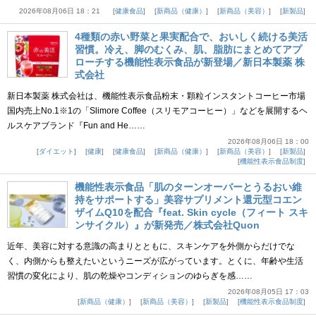
2026年08月06日 18：21
健康食品
新商品（健康）
新商品（美容）
新製品
4種類の赤い野菜と果実配合で、おいしく続ける美活
習慣。冷え、脚のむくみ、肌、脂肪にまとめてアプ
ローチする機能性表示食品が新登場／新日本製薬 株
式会社
新日本製薬 株式会社は、機能性表示食品粉末・顆粒インスタントコーヒー市場
国内売上No.1※1の「Slimore Coffee（スリモアコーヒー）」などを展開するヘ
ルスケアブランド『Fun and He……
2026年08月06日 18：00
ダイエット
健康
健康食品
新商品（健康）
新商品（美容）
新製品
機能性表示食品制度
機能性表示食品「肌のターンオーバーとうるおい維
持をサポートする」美容サプリメント還元型コエン
ザイムQ10を配合『feat. Skin cycle（フィート スキ
ンサイクル）』が新発売／株式会社Quon
近年、美容に対する意識の高まりとともに、スキンケアを外側からだけでな
く、内側からも整えたいというニーズが広がっています。とくに、年齢や生活
習慣の変化により、肌の乾燥やコンディションのゆらぎを感……
2026年08月05日 17：03
新商品（健康）
新商品（美容）
新製品
機能性表示食品制度