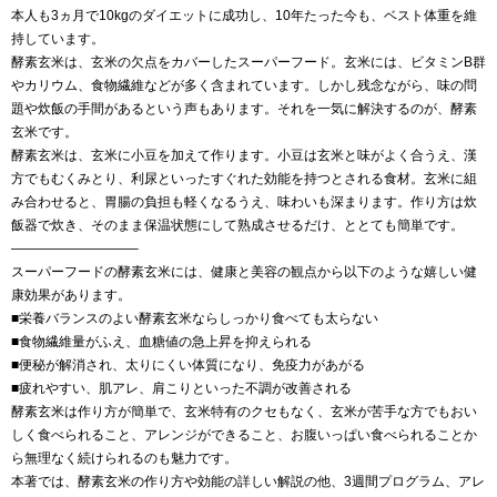
本人も3ヵ月で10kgのダイエットに成功し、10年たった今も、ベスト体重を維
持しています。
酵素玄米は、玄米の欠点をカバーしたスーパーフード。玄米には、ビタミンB群
やカリウム、食物繊維などが多く含まれています。しかし残念ながら、味の問
題や炊飯の手間があるという声もあります。それを一気に解決するのが、酵素
玄米です。
酵素玄米は、玄米に小豆を加えて作ります。小豆は玄米と味がよく合うえ、漢
方でもむくみとり、利尿といったすぐれた効能を持つとされる食材。玄米に組
み合わせると、胃腸の負担も軽くなるうえ、味わいも深まります。作り方は炊
飯器で炊き、そのまま保温状態にして熟成させるだけ、ととても簡単です。
—————————–
スーパーフードの酵素玄米には、健康と美容の観点から以下のような嬉しい健
康効果があります。
■栄養バランスのよい酵素玄米ならしっかり食べても太らない
■食物繊維量がふえ、血糖値の急上昇を抑えられる
■便秘が解消され、太りにくい体質になり、免疫力があがる
■疲れやすい、肌アレ、肩こりといった不調が改善される
酵素玄米は作り方が簡単で、玄米特有のクセもなく、玄米が苦手な方でもおい
しく食べられること、アレンジができること、お腹いっぱい食べられることか
ら無理なく続けられるのも魅力です。
本著では、酵素玄米の作り方や効能の詳しい解説の他、3週間プログラム、アレ