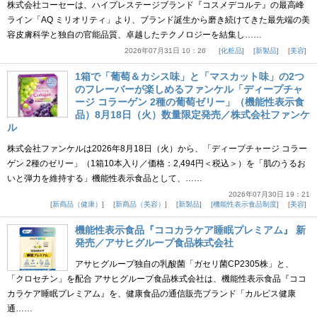
株式会社コーセーは、ハイプレステージブランド『コスメデコルテ』の最高峰
ライン「AQ ミリオリティ」より、ブランド誕生から磨き続けてきた最先端の美
容皮膚科学と独自の官能品質、卓越したテクノロジーを結集し……
2026年07月31日 10：26
化粧品
新製品
美容
1箱で「葡萄＆カシス味」と「マスカット味」の2つ
のフレーバーが楽しめるファンケル「ディープチャ
ージ コラーゲン 2種の葡萄ゼリー」（機能性表示食
品）8月18日（火）数量限定発売／株式会社ファンケ
ル
株式会社ファンケルは2026年8月18日（火）から、「ディープチャージ コラー
ゲン 2種のゼリー」（1箱10本入り／価格：2,494円＜税込＞）を「肌のうるお
いと弾力を維持する」機能性表示食品として、……
2026年07月30日 19：21
新商品（健康）
新商品（美容）
新製品
機能性表示食品制度
美容
機能性表示食品『ココカラケア睡眠プレミアム』 新
発売／アサヒグループ食品株式会社
アサヒグループ独自の乳酸菌「ガセリ菌CP2305株」と、
「クロセチン」を配合 アサヒグループ食品株式会社は、機能性表示食品『ココ
カラケア睡眠プレミアム』を、健康食品の通信販売ブランド「カルピス健康
通……