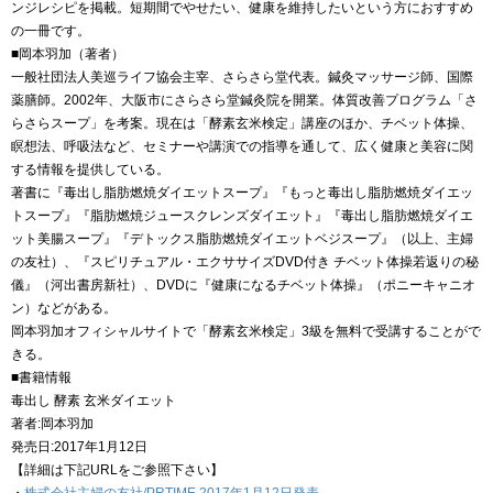
ンジレシピを掲載。短期間でやせたい、健康を維持したいという方におすすめ
の一冊です。
■岡本羽加（著者）
一般社団法人美巡ライフ協会主宰、さらさら堂代表。鍼灸マッサージ師、国際
薬膳師。2002年、大阪市にさらさら堂鍼灸院を開業。体質改善プログラム「さ
らさらスープ」を考案。現在は「酵素玄米検定」講座のほか、チベット体操、
瞑想法、呼吸法など、セミナーや講演での指導を通して、広く健康と美容に関
する情報を提供している。
著書に『毒出し脂肪燃焼ダイエットスープ』『もっと毒出し脂肪燃焼ダイエッ
トスープ』『脂肪燃焼ジュースクレンズダイエット』『毒出し脂肪燃焼ダイエ
ット美腸スープ』『デトックス脂肪燃焼ダイエットベジスープ』（以上、主婦
の友社）、『スピリチュアル・エクササイズDVD付き チベット体操若返りの秘
儀』（河出書房新社）、DVDに『健康になるチベット体操』（ポニーキャニオ
ン）などがある。
岡本羽加オフィシャルサイトで「酵素玄米検定」3級を無料で受講することがで
きる。
■書籍情報
毒出し 酵素 玄米ダイエット
著者:岡本羽加
発売日:2017年1月12日
【詳細は下記URLをご参照下さい】
・
株式会社主婦の友社/PRTIME 2017年1月12日発表