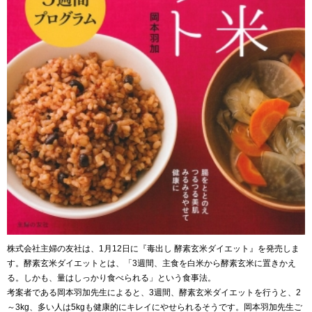
株式会社主婦の友社は、1月12日に『毒出し 酵素玄米ダイエット』を発売しま
す。酵素玄米ダイエットとは、「3週間、主食を白米から酵素玄米に置きかえ
る。しかも、量はしっかり食べられる」という食事法。
考案者である岡本羽加先生によると、3週間、酵素玄米ダイエットを行うと、2
～3kg、多い人は5kgも健康的にキレイにやせられるそうです。岡本羽加先生ご