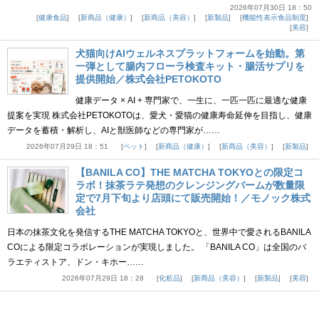
2026年07月30日 18：50
健康食品
新商品（健康）
新商品（美容）
新製品
機能性表示食品制度
美容
犬猫向けAIウェルネスプラットフォームを始動。第
一弾として腸内フローラ検査キット・腸活サプリを
提供開始／株式会社PETOKOTO
健康データ × AI + 専門家で、一生に、一匹一匹に最適な健康
提案を実現 株式会社PETOKOTOは、愛犬・愛猫の健康寿命延伸を目指し、健康
データを蓄積・解析し、AIと獣医師などの専門家が……
2026年07月29日 18：51
ペット
新商品（健康）
新商品（美容）
新製品
【BANILA CO】THE MATCHA TOKYOとの限定コ
ラボ！抹茶ラテ発想のクレンジングバームが数量限
定で7月下旬より店頭にて販売開始！／モノック株式
会社
日本の抹茶文化を発信するTHE MATCHA TOKYOと、世界中で愛されるBANILA
COによる限定コラボレーションが実現しました。 「BANILA CO」は全国のバ
ラエティストア、ドン・キホー……
2026年07月29日 18：28
化粧品
新商品（美容）
新製品
美容