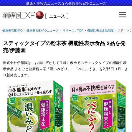
健康と美容のニュースなら健康美容EXPOニュース
健康美容EXPO
健康美容EXPOニュース
リリース：TOP
機能性表示食品制度
スティック
スティックタイプの粉末茶 機能性表示食品 2品を発
売/伊藤園
株式会社伊藤園は、お湯に溶かして手軽に飲めるスティックタイプの機能性表
示食品 まるごと健康粉末茶「濃いみどり」・「べにふうき」を2月6日（月）よ
り新発売します。