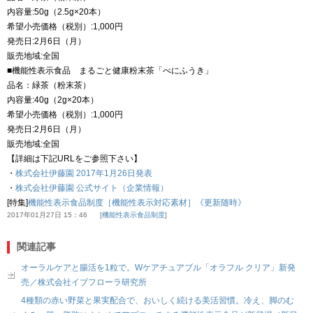
内容量:50g（2.5g×20本）
希望小売価格（税別）:1,000円
発売日:2月6日（月）
販売地域:全国
■機能性表示食品 まるごと健康粉末茶「べにふうき」
品名：緑茶（粉末茶）
内容量:40g（2g×20本）
希望小売価格（税別）:1,000円
発売日:2月6日（月）
販売地域:全国
【詳細は下記URLをご参照下さい】
・
株式会社伊藤園 2017年1月26日発表
・
株式会社伊藤園 公式サイト（企業情報）
[特集]
機能性表示食品制度［機能性表示対応素材］《更新随時》
2017年01月27日 15：46
機能性表示食品制度
関連記事
オーラルケアと腸活を1粒で。Wケアチュアブル「オラフル クリア」新発
売／株式会社イブフローラ研究所
4種類の赤い野菜と果実配合で、おいしく続ける美活習慣。冷え、脚のむ