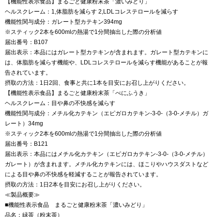
【機能性表示食品】まるごと健康粉末茶「濃いみどり」
ヘルスクレーム：1,体脂肪を減らす 2,LDLコレステロールを減らす
機能性関与成分：ガレート型カテキン394mg
※スティック2本を600mlの熱湯で1分間抽出した際の分析値
届出番号：B107
届出表示：本品にはガレート型カテキンが含まれます。ガレート型カテキンに
は、体脂肪を減らす機能や、LDLコレステロールを減らす機能があることが報
告されています。
摂取の方法：1日2回、食事と共に1本を目安にお召し上がりください。
【機能性表示食品】まるごと健康粉末茶「べにふうき」
ヘルスクレーム：目や鼻の不快感を減らす
機能性関与成分：メチル化カテキン（エピガロカテキン-3-0-（3-0-メチル）ガ
レート）34mg
※スティック2本を600mlの熱湯で1分間抽出した際の分析値
届出番号：B121
届出表示：本品にはメチル化カテキン（エピガロカテキン-3-0-（3-0-メチル）
ガレート）が含まれます。メチル化カテキンには、ほこりやハウスダストなど
による目や鼻の不快感を軽減することが報告されています。
摂取の方法：1日2本を目安にお召し上がりください。
≪製品概要≫
■機能性表示食品 まるごと健康粉末茶「濃いみどり」
品名：緑茶（粉末茶）