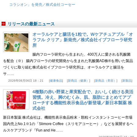
コラシオン」を発売／株式会社コーセー
リリースの最新ニュース
オーラルケアと腸活を1粒で。Wケアチュアブル「オ
ラフル クリア」新発売／株式会社イブフローラ研究
所
腸内フローラ研究から生まれた、400万人に愛される乳酸菌
を配合（※） 腸内フローラの研究開発から生まれた乳酸菌AD株®を用いた製品
づくりに取り組む株式会社イブフローラ研究所は、オーラルケアと腸活を
サ……
2026年08月06日 18：21
健康食品
新商品（健康）
新商品（美容）
新製品
4種類の赤い野菜と果実配合で、おいしく続ける美活
習慣。冷え、脚のむくみ、肌、脂肪にまとめてアプ
ローチする機能性表示食品が新登場／新日本製薬 株
式会社
新日本製薬 株式会社は、機能性表示食品粉末・顆粒インスタントコーヒー市場
国内売上No.1※1の「Slimore Coffee（スリモアコーヒー）」などを展開するヘ
ルスケアブランド『Fun and He……