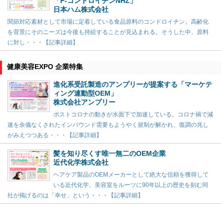
「P-コンドロイチンNHZ」
日本ハム株式会社
関節対応素材として市場に定着している食品原料のコンドロイチン。高齢化
を背景にそのニーズは今後も持続することが見込まれる。そうした中、原料
に対し・・・【記事詳細】
健康美容EXPO 企業特集
進化系受託製造のアンプリーが提案する「マーケテ
ィング連動型OEM」
株式会社アンプリー
ポストコロナの動きが水面下で加速している。コロナ禍で減
速を余儀なくされたインバウンド需要もようやく規制が解かれ、復調の兆し
がみえつつある・・・【記事詳細】
髪を知り尽くす唯一無二のOEM企業
近代化学株式会社
ヘアケア製品のOEMメーカーとして絶大な信頼を獲得して
いる近代化学。美容室をルーツに90年以上の歴史を刻む同
社が掲げるのは「幸せ」という・・・【記事詳細】