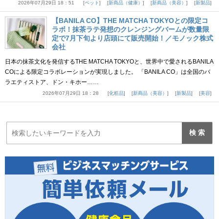
2026年07月29日 18：51
ペット
新商品（健康）
新商品（美容）
新製品
【BANILA CO】THE MATCHA TOKYOとの限定コ
ラボ！抹茶ラテ発想のクレンジングバームが数量限
定で7月下旬より店頭にて販売開始！／モノック株式
会社
日本の抹茶文化を発信するTHE MATCHA TOKYOと、世界中で愛されるBANILA
COによる限定コラボレーションが実現しました。 「BANILA CO」は全国のバ
ラエティストア、ドン・キホー……
2026年07月29日 18：28
化粧品
新商品（美容）
新製品
美容