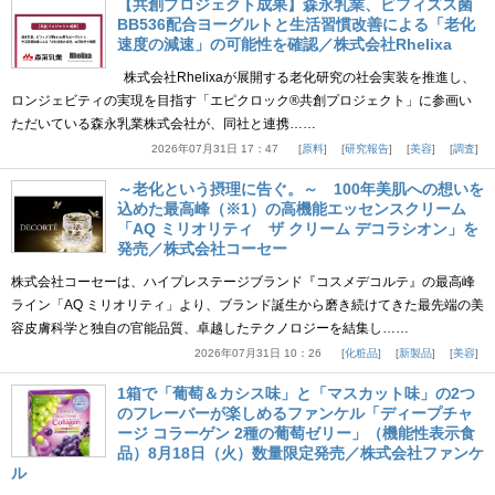
【共創プロジェクト成果】森永乳業、ビフィズス菌
BB536配合ヨーグルトと生活習慣改善による「老化
速度の減速」の可能性を確認／株式会社Rhelixa
株式会社Rhelixaが展開する老化研究の社会実装を推進し、
ロンジェビティの実現を目指す「エピクロック®共創プロジェクト」に参画い
ただいている森永乳業株式会社が、同社と連携……
2026年07月31日 17：47
原料
研究報告
美容
調査
～老化という摂理に告ぐ。～ 100年美肌への想いを
込めた最高峰（※1）の高機能エッセンスクリーム
「AQ ミリオリティ ザ クリーム デコラシオン」を
発売／株式会社コーセー
株式会社コーセーは、ハイプレステージブランド『コスメデコルテ』の最高峰
ライン「AQ ミリオリティ」より、ブランド誕生から磨き続けてきた最先端の美
容皮膚科学と独自の官能品質、卓越したテクノロジーを結集し……
2026年07月31日 10：26
化粧品
新製品
美容
1箱で「葡萄＆カシス味」と「マスカット味」の2つ
のフレーバーが楽しめるファンケル「ディープチャ
ージ コラーゲン 2種の葡萄ゼリー」（機能性表示食
品）8月18日（火）数量限定発売／株式会社ファンケ
ル