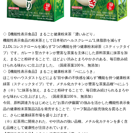
◇【機能性表示食品】 まるごと健康粉末茶「濃いみどり」
機能性表示食品の粉末茶として日本初のヘルスクレーム“1,体脂肪を減らす
2,LDLコレステロールを減らす”2つの機能を持つ健康粉末緑茶（スティックタイ
プ）です。ガレート型カテキンが豊富な茶葉を主体にした原料茶葉に抹茶を加
え、まるごと粉砕することで、ほどよい渋みとまろやかさのある、毎日飲み続
けられる味わいに仕上げました。（国産茶葉100％、無添加）
◇【機能性表示食品】 まるごと健康粉末茶「べにふうき」
ほこりやハウスダストなどによる“目や鼻の不快感を減らす”機能を持つ健康粉末
緑茶（スティックタイプ）です。メチル化カテキンが豊富な茶葉品種“べにふう
き（※）”に抹茶を加え、まるごと粉砕することで、毎日飲み続けられるまろや
かな味わいに仕上げました。（国産茶葉100％、無添加）
今回、原料調達力をはじめとした“お茶の伊藤園”の強みを活かした機能性表示食
品の健康粉末茶製品2品を発売することで、リーフ製品の販売強化を図ると共
に、さらに健康緑茶市場を盛り上げます。
（※）紅茶用に開発された、やや渋みの強い品種。メチル化カテキンを多く含
む品種として健康性が注目されています。