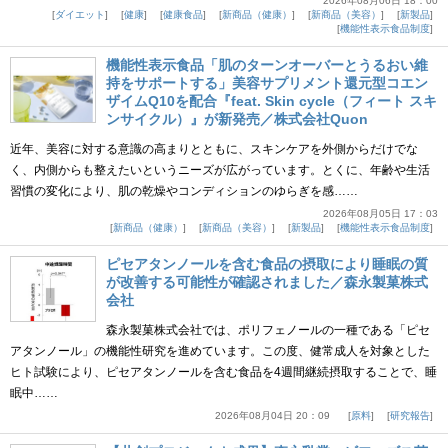
2026年08月06日 18：00
ダイエット
健康
健康食品
新商品（健康）
新商品（美容）
新製品
機能性表示食品制度
機能性表示食品「肌のターンオーバーとうるおい維
持をサポートする」美容サプリメント還元型コエン
ザイムQ10を配合『feat. Skin cycle（フィート スキ
ンサイクル）』が新発売／株式会社Quon
近年、美容に対する意識の高まりとともに、スキンケアを外側からだけでな
く、内側からも整えたいというニーズが広がっています。とくに、年齢や生活
習慣の変化により、肌の乾燥やコンディションのゆらぎを感……
2026年08月05日 17：03
新商品（健康）
新商品（美容）
新製品
機能性表示食品制度
ピセアタンノールを含む食品の摂取により睡眠の質
が改善する可能性が確認されました／森永製菓株式
会社
森永製菓株式会社では、ポリフェノールの一種である「ピセ
アタンノール」の機能性研究を進めています。この度、健常成人を対象とした
ヒト試験により、ピセアタンノールを含む食品を4週間継続摂取することで、睡
眠中……
2026年08月04日 20：09
原料
研究報告