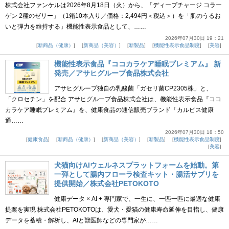
株式会社ファンケルは2026年8月18日（火）から、「ディープチャージ コラー
ゲン 2種のゼリー」（1箱10本入り／価格：2,494円＜税込＞）を「肌のうるお
いと弾力を維持する」機能性表示食品として、……
2026年07月30日 19：21
新商品（健康）
新商品（美容）
新製品
機能性表示食品制度
美容
機能性表示食品『ココカラケア睡眠プレミアム』 新
発売／アサヒグループ食品株式会社
アサヒグループ独自の乳酸菌「ガセリ菌CP2305株」と、
「クロセチン」を配合 アサヒグループ食品株式会社は、機能性表示食品『ココ
カラケア睡眠プレミアム』を、健康食品の通信販売ブランド「カルピス健康
通……
2026年07月30日 18：50
健康食品
新商品（健康）
新商品（美容）
新製品
機能性表示食品制度
美容
犬猫向けAIウェルネスプラットフォームを始動。第
一弾として腸内フローラ検査キット・腸活サプリを
提供開始／株式会社PETOKOTO
健康データ × AI + 専門家で、一生に、一匹一匹に最適な健康
提案を実現 株式会社PETOKOTOは、愛犬・愛猫の健康寿命延伸を目指し、健康
データを蓄積・解析し、AIと獣医師などの専門家が……