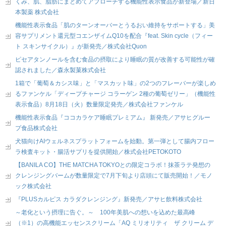
くみ、肌、脂肪にまとめてアプローチする機能性表示食品が新登場／新日
本製薬 株式会社
機能性表示食品「肌のターンオーバーとうるおい維持をサポートする」美
容サプリメント還元型コエンザイムQ10を配合『feat. Skin cycle（フィー
ト スキンサイクル）』が新発売／株式会社Quon
ピセアタンノールを含む食品の摂取により睡眠の質が改善する可能性が確
認されました／森永製菓株式会社
1箱で「葡萄＆カシス味」と「マスカット味」の2つのフレーバーが楽しめ
るファンケル「ディープチャージ コラーゲン 2種の葡萄ゼリー」（機能性
表示食品）8月18日（火）数量限定発売／株式会社ファンケル
機能性表示食品『ココカラケア睡眠プレミアム』 新発売／アサヒグルー
プ食品株式会社
犬猫向けAIウェルネスプラットフォームを始動。第一弾として腸内フロー
ラ検査キット・腸活サプリを提供開始／株式会社PETOKOTO
【BANILA CO】THE MATCHA TOKYOとの限定コラボ！抹茶ラテ発想の
クレンジングバームが数量限定で7月下旬より店頭にて販売開始！／モノ
ック株式会社
『PLUSカルピス カラダクレンジング』新発売／アサヒ飲料株式会社
～老化という摂理に告ぐ。～ 100年美肌への想いを込めた最高峰
（※1）の高機能エッセンスクリーム「AQ ミリオリティ ザ クリーム デ