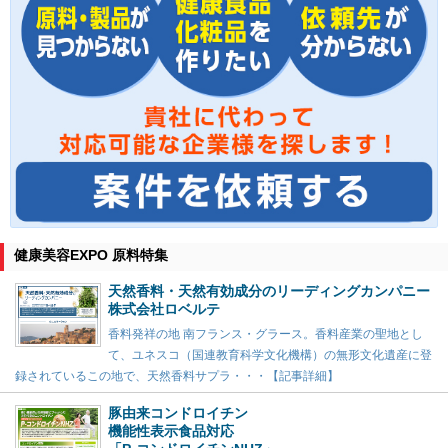
健康美容EXPO 原料特集
天然香料・天然有効成分のリーディングカンパニー
株式会社ロベルテ
香料発祥の地 南フランス・グラース。香料産業の聖地とし
て、ユネスコ（国連教育科学文化機構）の無形文化遺産に登
録されているこの地で、天然香料サプラ・・・【記事詳細】
豚由来コンドロイチン
機能性表示食品対応