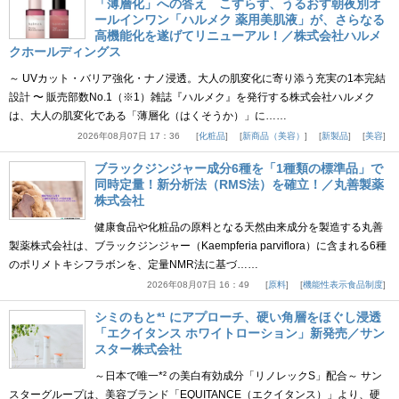
「薄層化」への答え こすらず、うるおす朝夜別オ
ールインワン「ハルメク 薬用美肌液」が、さらなる
高機能化を遂げてリニューアル！／株式会社ハルメ
クホールディングス
～ UVカット・バリア強化・ナノ浸透。大人の肌変化に寄り添う充実の1本完結
設計 〜 販売部数No.1（※1）雑誌『ハルメク』を発行する株式会社ハルメク
は、大人の肌変化である「薄層化（はくそうか）」に……
2026年08月07日 17：36
化粧品
新商品（美容）
新製品
美容
ブラックジンジャー成分6種を「1種類の標準品」で
同時定量！新分析法（RMS法）を確立！／丸善製薬
株式会社
健康食品や化粧品の原料となる天然由来成分を製造する丸善
製薬株式会社は、ブラックジンジャー（Kaempferia parviflora）に含まれる6種
のポリメトキシフラボンを、定量NMR法に基づ……
2026年08月07日 16：49
原料
機能性表示食品制度
シミのもと*¹ にアプローチ、硬い角層をほぐし浸透
「エクイタンス ホワイトローション」新発売／サン
スター株式会社
～日本で唯一*² の美白有効成分「リノレックS」配合～ サン
スターグループは、美容ブランド「EQUITANCE（エクイタンス）」より、硬