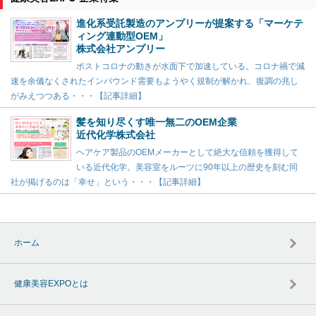
進化系受託製造のアンプリーが提案する「マーケテ
ィング連動型OEM」
株式会社アンプリー
ポストコロナの動きが水面下で加速している。コロナ禍で減
速を余儀なくされたインバウンド需要もようやく規制が解かれ、復調の兆し
がみえつつある・・・【記事詳細】
髪を知り尽くす唯一無二のOEM企業
近代化学株式会社
ヘアケア製品のOEMメーカーとして絶大な信頼を獲得して
いる近代化学。美容室をルーツに90年以上の歴史を刻む同
社が掲げるのは「幸せ」という・・・【記事詳細】
ホーム
健康美容EXPOとは