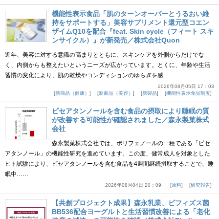
機能性表示食品「肌のターンオーバーとうるおい維
持をサポートする」美容サプリメント還元型コエン
ザイムQ10を配合『feat. Skin cycle（フィート スキ
ンサイクル）』が新発売／株式会社Quon
近年、美容に対する意識の高まりとともに、スキンケアを外側からだけでな
く、内側からも整えたいというニーズが広がっています。とくに、年齢や生活
習慣の変化により、肌の乾燥やコンディションのゆらぎを感……
2026年08月05日 17：03
新商品（健康）
新商品（美容）
新製品
機能性表示食品制度
ピセアタンノールを含む食品の摂取により睡眠の質
が改善する可能性が確認されました／森永製菓株式
会社
森永製菓株式会社では、ポリフェノールの一種である「ピセ
アタンノール」の機能性研究を進めています。この度、健常成人を対象とした
ヒト試験により、ピセアタンノールを含む食品を4週間継続摂取することで、睡
眠中……
2026年08月04日 20：09
原料
研究報告
【共創プロジェクト成果】森永乳業、ビフィズス菌
BB536配合ヨーグルトと生活習慣改善による「老化