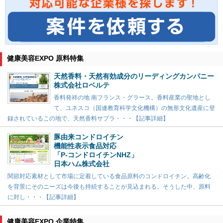
健康美容EXPO 原料特集
天然香料・天然有効成分のリーディングカンパニー
株式会社ロベルテ
香料発祥の地 南フランス・グラース。香料産業の聖地とし
て、ユネスコ（国連教育科学文化機構）の無形文化遺産に登
録されているこの地で、天然香料サプラ・・・【記事詳細】
豚由来コンドロイチン
機能性表示食品対応
「P-コンドロイチンNHZ」
日本ハム株式会社
関節対応素材として市場に定着している食品原料のコンドロイチン。高齢化
を背景にそのニーズは今後も持続することが見込まれる。そうした中、原料
に対し・・・【記事詳細】
健康美容EXPO 企業特集