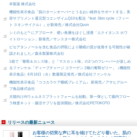
本製薬 株式会社
機能性表示食品「肌のターンオーバーとうるおい維持をサポートする」美
容サプリメント還元型コエンザイムQ10を配合『feat. Skin cycle（フィー
ト スキンサイクル）』が新発売／株式会社Quon
シミのもと*¹ にアプローチ、硬い角層をほぐし浸透「エクイタンス ホワ
イトローション」新発売／サンスター株式会社
ピセアタンノールを含む食品の摂取により睡眠の質が改善する可能性が確
認されました／森永製菓株式会社
1箱で「葡萄＆カシス味」と「マスカット味」の2つのフレーバーが楽しめ
るファンケル「ディープチャージ コラーゲン 2種の葡萄ゼリー」（機能性
表示食品）8月18日（火）数量限定発売／株式会社ファンケル
機能性表示食品『ココカラケア睡眠プレミアム』 新発売／アサヒグルー
プ食品株式会社
犬猫向けAIウェルネスプラットフォームを始動。第一弾として腸内フロー
ラ検査キット・腸活サプリを提供開始／株式会社PETOKOTO
リリースの最新ニュース
お客様の切実な声に耳を傾けてたどり着いた、肌の