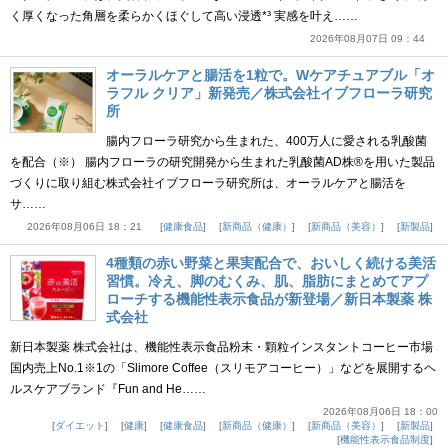
く厚くなった角層を柔らかくほぐして高い浸透*³ 実感を叶え……
2026年08月07日 09：44
オーラルケアと腸活を1粒で。Wケアチュアブル「オ
ラフル クリア」新発売／株式会社イブフローラ研究
所
腸内フローラ研究から生まれた、400万人に愛される乳酸菌
を配合（※） 腸内フローラの研究開発から生まれた乳酸菌AD株®を用いた製品
づくりに取り組む株式会社イブフローラ研究所は、オーラルケアと腸活を
サ……
2026年08月06日 18：21
健康食品
新商品（健康）
新商品（美容）
新製品
4種類の赤い野菜と果実配合で、おいしく続ける美活
習慣。冷え、脚のむくみ、肌、脂肪にまとめてアプ
ローチする機能性表示食品が新登場／新日本製薬 株
式会社
新日本製薬 株式会社は、機能性表示食品粉末・顆粒インスタントコーヒー市場
国内売上No.1※1の「Slimore Coffee（スリモアコーヒー）」などを展開するヘ
ルスケアブランド『Fun and He……
2026年08月06日 18：00
ダイエット
健康
健康食品
新商品（健康）
新商品（美容）
新製品
機能性表示食品制度