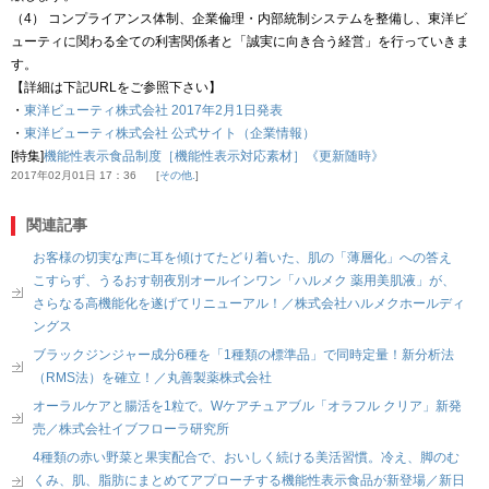
（4） コンプライアンス体制、企業倫理・内部統制システムを整備し、東洋ビ
ューティに関わる全ての利害関係者と「誠実に向き合う経営」を行っていきま
す。
【詳細は下記URLをご参照下さい】
・
東洋ビューティ株式会社 2017年2月1日発表
・
東洋ビューティ株式会社 公式サイト（企業情報）
[特集]
機能性表示食品制度［機能性表示対応素材］《更新随時》
2017年02月01日 17：36
その他.
関連記事
お客様の切実な声に耳を傾けてたどり着いた、肌の「薄層化」への答え
こすらず、うるおす朝夜別オールインワン「ハルメク 薬用美肌液」が、
さらなる高機能化を遂げてリニューアル！／株式会社ハルメクホールディ
ングス
ブラックジンジャー成分6種を「1種類の標準品」で同時定量！新分析法
（RMS法）を確立！／丸善製薬株式会社
オーラルケアと腸活を1粒で。Wケアチュアブル「オラフル クリア」新発
売／株式会社イブフローラ研究所
4種類の赤い野菜と果実配合で、おいしく続ける美活習慣。冷え、脚のむ
くみ、肌、脂肪にまとめてアプローチする機能性表示食品が新登場／新日