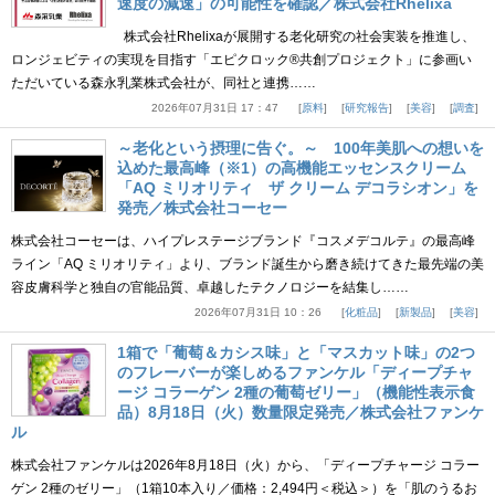
速度の減速」の可能性を確認／株式会社Rhelixa
株式会社Rhelixaが展開する老化研究の社会実装を推進し、
ロンジェビティの実現を目指す「エピクロック®共創プロジェクト」に参画い
ただいている森永乳業株式会社が、同社と連携……
2026年07月31日 17：47
原料
研究報告
美容
調査
～老化という摂理に告ぐ。～ 100年美肌への想いを
込めた最高峰（※1）の高機能エッセンスクリーム
「AQ ミリオリティ ザ クリーム デコラシオン」を
発売／株式会社コーセー
株式会社コーセーは、ハイプレステージブランド『コスメデコルテ』の最高峰
ライン「AQ ミリオリティ」より、ブランド誕生から磨き続けてきた最先端の美
容皮膚科学と独自の官能品質、卓越したテクノロジーを結集し……
2026年07月31日 10：26
化粧品
新製品
美容
1箱で「葡萄＆カシス味」と「マスカット味」の2つ
のフレーバーが楽しめるファンケル「ディープチャ
ージ コラーゲン 2種の葡萄ゼリー」（機能性表示食
品）8月18日（火）数量限定発売／株式会社ファンケ
ル
株式会社ファンケルは2026年8月18日（火）から、「ディープチャージ コラー
ゲン 2種のゼリー」（1箱10本入り／価格：2,494円＜税込＞）を「肌のうるお