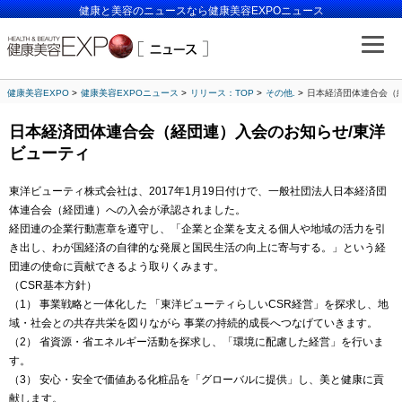
健康と美容のニュースなら健康美容EXPOニュース
健康美容EXPO
健康美容EXPOニュース
リリース：TOP
その他.
日本経済団体連合会（
日本経済団体連合会（経団連）入会のお知らせ/東洋
ビューティ
東洋ビューティ株式会社は、2017年1月19日付けで、一般社団法人日本経済団
体連合会（経団連）への入会が承認されました。
経団連の企業行動憲章を遵守し、「企業と企業を支える個人や地域の活力を引
き出し、わが国経済の自律的な発展と国民生活の向上に寄与する。」という経
団連の使命に貢献できるよう取りくみます。
（CSR基本方針）
（1） 事業戦略と一体化した 「東洋ビューティらしいCSR経営」を探求し、地
域・社会との共存共栄を図りながら 事業の持続的成長へつなげていきます。
（2） 省資源・省エネルギー活動を探求し、「環境に配慮した経営」を行いま
す。
（3） 安心・安全で価値ある化粧品を「グローバルに提供」し、美と健康に貢
献します。