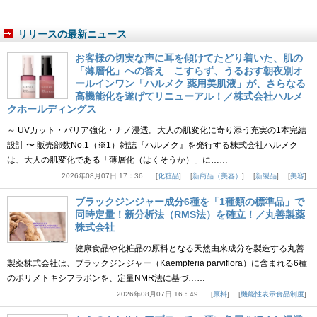
リリースの最新ニュース
お客様の切実な声に耳を傾けてたどり着いた、肌の
「薄層化」への答え こすらず、うるおす朝夜別オ
ールインワン「ハルメク 薬用美肌液」が、さらなる
高機能化を遂げてリニューアル！／株式会社ハルメ
クホールディングス
～ UVカット・バリア強化・ナノ浸透。大人の肌変化に寄り添う充実の1本完結
設計 〜 販売部数No.1（※1）雑誌『ハルメク』を発行する株式会社ハルメク
は、大人の肌変化である「薄層化（はくそうか）」に……
2026年08月07日 17：36
化粧品
新商品（美容）
新製品
美容
ブラックジンジャー成分6種を「1種類の標準品」で
同時定量！新分析法（RMS法）を確立！／丸善製薬
株式会社
健康食品や化粧品の原料となる天然由来成分を製造する丸善
製薬株式会社は、ブラックジンジャー（Kaempferia parviflora）に含まれる6種
のポリメトキシフラボンを、定量NMR法に基づ……
2026年08月07日 16：49
原料
機能性表示食品制度