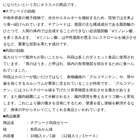
になりたいという方にオススメの商品です。
■チアシードの効能
中南米原産の種子植物で、水分やエネルギーを補給するため、現地では古来よ
り食べ続けられています。チアシードは、脂質の主な構成成分である脂肪酸の
ひとつで、人間の体内では合成することのできない必須脂肪酸「αリノレン酸」
を多く含みます。「αリノレン酸」は中性脂肪や悪玉コレステロールを減少させ
るなど、重要な役割を果たす成分です。
■蒟蒻の効能
低カロリーで腹持ちが良いことから、蒟蒻は多くのダイエット食品に使用され
ています。「胃のほうき」と呼ばれ、体内の有害物質を排出するために食べら
れていました。
蒟蒻はカロリーが低いだけではなく、食物繊維の「グルコマンナン」や、骨や
歯を強くするカルシウムが豊富に含まれていることが特長です。「グルコマン
ナン」にはコレステロール値を下げたり有害物質を排出させる働きがありま
す。また腸内細菌によって分解されると、腸内環境を整えるオリゴ糖へと変化
します。これにより腸の働きを活発にするため、便通を促し便秘を解消するな
ど、身体の中からキレイにしてくれる食品といわれています。
■商品概要
商品名 ： チアシード蒟蒻ゼリー
味 ： 有田みかん味
内容量 ： 10個入り／1袋 （12袋入り／1ケース）