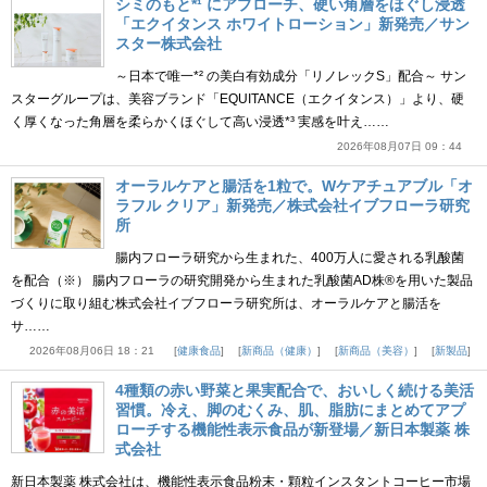
シミのもと*¹ にアプローチ、硬い角層をほぐし浸透
「エクイタンス ホワイトローション」新発売／サン
スター株式会社
～日本で唯一*² の美白有効成分「リノレックS」配合～ サン
スターグループは、美容ブランド「EQUITANCE（エクイタンス）」より、硬
く厚くなった角層を柔らかくほぐして高い浸透*³ 実感を叶え……
2026年08月07日 09：44
オーラルケアと腸活を1粒で。Wケアチュアブル「オ
ラフル クリア」新発売／株式会社イブフローラ研究
所
腸内フローラ研究から生まれた、400万人に愛される乳酸菌
を配合（※） 腸内フローラの研究開発から生まれた乳酸菌AD株®を用いた製品
づくりに取り組む株式会社イブフローラ研究所は、オーラルケアと腸活を
サ……
2026年08月06日 18：21
健康食品
新商品（健康）
新商品（美容）
新製品
4種類の赤い野菜と果実配合で、おいしく続ける美活
習慣。冷え、脚のむくみ、肌、脂肪にまとめてアプ
ローチする機能性表示食品が新登場／新日本製薬 株
式会社
新日本製薬 株式会社は、機能性表示食品粉末・顆粒インスタントコーヒー市場