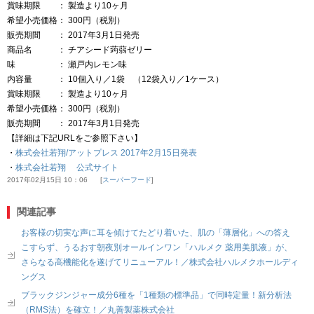
賞味期限 ： 製造より10ヶ月
希望小売価格： 300円（税別）
販売期間 ： 2017年3月1日発売
商品名 ： チアシード蒟蒻ゼリー
味 ： 瀬戸内レモン味
内容量 ： 10個入り／1袋 （12袋入り／1ケース）
賞味期限 ： 製造より10ヶ月
希望小売価格： 300円（税別）
販売期間 ： 2017年3月1日発売
【詳細は下記URLをご参照下さい】
・
株式会社若翔/アットプレス 2017年2月15日発表
・
株式会社若翔 公式サイト
2017年02月15日 10：06
スーパーフード
関連記事
お客様の切実な声に耳を傾けてたどり着いた、肌の「薄層化」への答え
こすらず、うるおす朝夜別オールインワン「ハルメク 薬用美肌液」が、
さらなる高機能化を遂げてリニューアル！／株式会社ハルメクホールディ
ングス
ブラックジンジャー成分6種を「1種類の標準品」で同時定量！新分析法
（RMS法）を確立！／丸善製薬株式会社