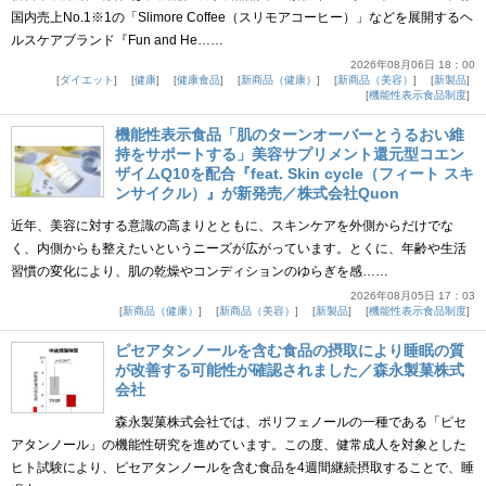
国内売上No.1※1の「Slimore Coffee（スリモアコーヒー）」などを展開するヘ
ルスケアブランド『Fun and He……
2026年08月06日 18：00
ダイエット
健康
健康食品
新商品（健康）
新商品（美容）
新製品
機能性表示食品制度
機能性表示食品「肌のターンオーバーとうるおい維
持をサポートする」美容サプリメント還元型コエン
ザイムQ10を配合『feat. Skin cycle（フィート スキ
ンサイクル）』が新発売／株式会社Quon
近年、美容に対する意識の高まりとともに、スキンケアを外側からだけでな
く、内側からも整えたいというニーズが広がっています。とくに、年齢や生活
習慣の変化により、肌の乾燥やコンディションのゆらぎを感……
2026年08月05日 17：03
新商品（健康）
新商品（美容）
新製品
機能性表示食品制度
ピセアタンノールを含む食品の摂取により睡眠の質
が改善する可能性が確認されました／森永製菓株式
会社
森永製菓株式会社では、ポリフェノールの一種である「ピセ
アタンノール」の機能性研究を進めています。この度、健常成人を対象とした
ヒト試験により、ピセアタンノールを含む食品を4週間継続摂取することで、睡