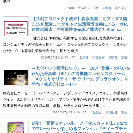
眠中……
2026年08月04日 20：09
原料
研究報告
【共創プロジェクト成果】森永乳業、ビフィズス菌
BB536配合ヨーグルトと生活習慣改善による「老化
速度の減速」の可能性を確認／株式会社Rhelixa
株式会社Rhelixaが展開する老化研究の社会実装を推進し、
ロンジェビティの実現を目指す「エピクロック®共創プロジェクト」に参画い
ただいている森永乳業株式会社が、同社と連携……
2026年07月31日 17：47
原料
研究報告
美容
調査
～老化という摂理に告ぐ。～ 100年美肌への想いを
込めた最高峰（※1）の高機能エッセンスクリーム
「AQ ミリオリティ ザ クリーム デコラシオン」を
発売／株式会社コーセー
株式会社コーセーは、ハイプレステージブランド『コスメデコルテ』の最高峰
ライン「AQ ミリオリティ」より、ブランド誕生から磨き続けてきた最先端の美
容皮膚科学と独自の官能品質、卓越したテクノロジーを結集し……
2026年07月31日 10：26
化粧品
新製品
美容
1箱で「葡萄＆カシス味」と「マスカット味」の2つ
のフレーバーが楽しめるファンケル「ディープチャ