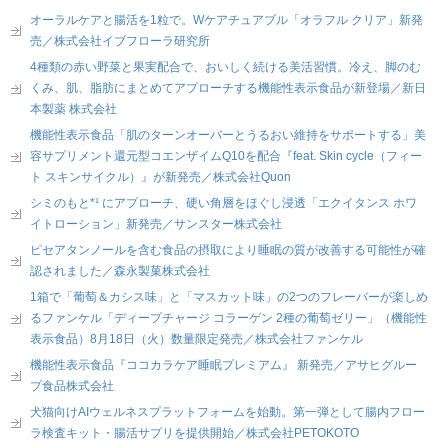
オーラルケアと腸活を1粒で。Wケアチュアブル「オラフル クリア」新発
売／株式会社イブフローラ研究所
4種類の赤い野菜と果実配合で、おいしく続ける美活習慣。冷え、脚のむ
くみ、肌、脂肪にまとめてアプローチする機能性表示食品が新登場／新日
本製薬 株式会社
機能性表示食品「肌のターンオーバーとうるおい維持をサポートする」美
容サプリメント還元型コエンザイムQ10を配合『feat. Skin cycle（フィー
ト スキンサイクル）』が新発売／株式会社Quon
シミのもと*¹ にアプローチ、硬い角層をほぐし浸透「エクイタンス ホワ
イトローション」新発売／サンスター株式会社
ピセアタンノールを含む食品の摂取により睡眠の質が改善する可能性が確
認されました／森永製菓株式会社
1箱で「葡萄＆カシス味」と「マスカット味」の2つのフレーバーが楽しめ
るファンケル「ディープチャージ コラーゲン 2種の葡萄ゼリー」（機能性
表示食品）8月18日（火）数量限定発売／株式会社ファンケル
機能性表示食品『ココカラケア睡眠プレミアム』 新発売／アサヒグルー
プ食品株式会社
犬猫向けAIウェルネスプラットフォームを始動。第一弾として腸内フロー
ラ検査キット・腸活サプリを提供開始／株式会社PETOKOTO