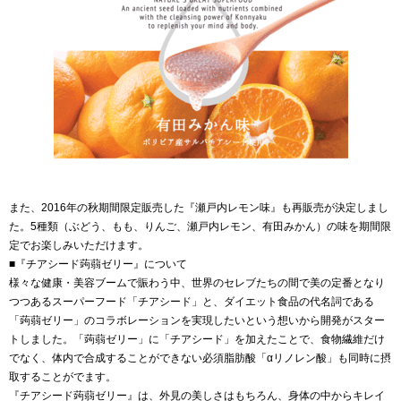
また、2016年の秋期間限定販売した『瀬戸内レモン味』も再販売が決定しまし
た。5種類（ぶどう、もも、りんご、瀬戸内レモン、有田みかん）の味を期間限
定でお楽しみいただけます。
■『チアシード蒟蒻ゼリー』について
様々な健康・美容ブームで賑わう中、世界のセレブたちの間で美の定番となり
つつあるスーパーフード「チアシード」と、ダイエット食品の代名詞である
「蒟蒻ゼリー」のコラボレーションを実現したいという想いから開発がスター
トしました。「蒟蒻ゼリー」に「チアシード」を加えたことで、食物繊維だけ
でなく、体内で合成することができない必須脂肪酸「αリノレン酸」も同時に摂
取することがでます。
『チアシード蒟蒻ゼリー』は、外見の美しさはもちろん、身体の中からキレイ