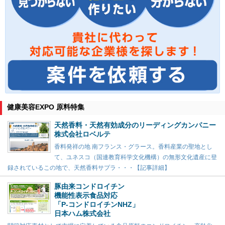
健康美容EXPO 原料特集
天然香料・天然有効成分のリーディングカンパニー
株式会社ロベルテ
香料発祥の地 南フランス・グラース。香料産業の聖地とし
て、ユネスコ（国連教育科学文化機構）の無形文化遺産に登
録されているこの地で、天然香料サプラ・・・【記事詳細】
豚由来コンドロイチン
機能性表示食品対応
「P-コンドロイチンNHZ」
日本ハム株式会社