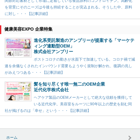
関節対応素材として市場に定着している食品原料のコンドロイチン。高齢化
を背景にそのニーズは今後も持続することが見込まれる。そうした中、原料
に対し・・・【記事詳細】
健康美容EXPO 企業特集
進化系受託製造のアンプリーが提案する「マーケテ
ィング連動型OEM」
株式会社アンプリー
ポストコロナの動きが水面下で加速している。コロナ禍で減
速を余儀なくされたインバウンド需要もようやく規制が解かれ、復調の兆し
がみえつつある・・・【記事詳細】
髪を知り尽くす唯一無二のOEM企業
近代化学株式会社
ヘアケア製品のOEMメーカーとして絶大な信頼を獲得して
いる近代化学。美容室をルーツに90年以上の歴史を刻む同
社が掲げるのは「幸せ」という・・・【記事詳細】
ホーム