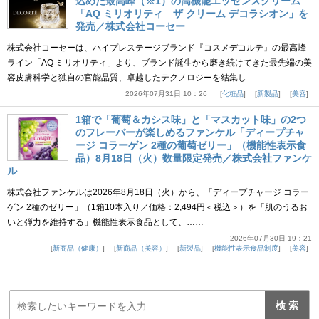
込めた最高峰（※1）の高機能エッセンスクリーム
「AQ ミリオリティ ザ クリーム デコラシオン」を
発売／株式会社コーセー
株式会社コーセーは、ハイプレステージブランド『コスメデコルテ』の最高峰
ライン「AQ ミリオリティ」より、ブランド誕生から磨き続けてきた最先端の美
容皮膚科学と独自の官能品質、卓越したテクノロジーを結集し……
2026年07月31日 10：26
化粧品
新製品
美容
1箱で「葡萄＆カシス味」と「マスカット味」の2つ
のフレーバーが楽しめるファンケル「ディープチャ
ージ コラーゲン 2種の葡萄ゼリー」（機能性表示食
品）8月18日（火）数量限定発売／株式会社ファンケ
ル
株式会社ファンケルは2026年8月18日（火）から、「ディープチャージ コラー
ゲン 2種のゼリー」（1箱10本入り／価格：2,494円＜税込＞）を「肌のうるお
いと弾力を維持する」機能性表示食品として、……
2026年07月30日 19：21
新商品（健康）
新商品（美容）
新製品
機能性表示食品制度
美容