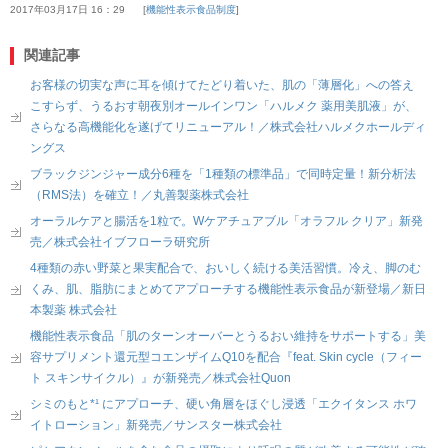
2017年03月17日 16：29
機能性表示食品制度
関連記事
お客様の切実な声に耳を傾けてたどり着いた、肌の「薄層化」への答え
こすらず、うるおす朝夜別オールインワン「ハルメク 薬用美肌液」が、
さらなる高機能化を遂げてリニューアル！／株式会社ハルメクホールディ
ングス
ブラックジンジャー成分6種を「1種類の標準品」で同時定量！新分析法
（RMS法）を確立！／丸善製薬株式会社
オーラルケアと腸活を1粒で。Wケアチュアブル「オラフル クリア」新発
売／株式会社イブフローラ研究所
4種類の赤い野菜と果実配合で、おいしく続ける美活習慣。冷え、脚のむ
くみ、肌、脂肪にまとめてアプローチする機能性表示食品が新登場／新日
本製薬 株式会社
機能性表示食品「肌のターンオーバーとうるおい維持をサポートする」美
容サプリメント還元型コエンザイムQ10を配合『feat. Skin cycle（フィー
ト スキンサイクル）』が新発売／株式会社Quon
シミのもと*¹ にアプローチ、硬い角層をほぐし浸透「エクイタンス ホワ
イトローション」新発売／サンスター株式会社