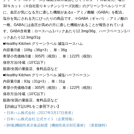
30％カット（※自社彩りキッチンシリーズ比較）のグリーンラベルシリーズ
に、血圧が気になる方に適した機能があるγ－アミノ酪酸（GABA）を配合。
塩分を気にされる方にぴったりの商品です。※GABA（ギャバ）：アミノ酸の
一種。GABAには血圧が高めの方に適した機能があることが報告されていま
す。GABA含有量：ロースハム1パックあたり12.3mg/36g、ハーフベーコン1パ
ックあたり12.3mg/31g
■Healthy Kitchen グリーンラベル 減塩ロースハム
内容量/3連：108g（36g×3）、単：36g
希望小売価格/3連：305円（税別）、単：122円（税別）
保存方法/冷蔵（10℃以下）
販路/全国の量販店、食料品店など
■Healthy Kitchen グリーンラベル 減塩ハーフベーコン
内容量/3連：93g（31g×3）、単：31g
希望小売価格/3連：305円（税別）、単：122円（税別）
保存方法/冷蔵（10℃以下）
販路/全国の量販店、食料品店など
【詳細は下記URLをご参照下さい】
・
日本ハム株式会社（2017年3月17日発表）
・
日本ハム株式会社 公式サイト（企業情報）
・
[特集]機能性表示食品制度［機能性表示対応素材］《更新随時》