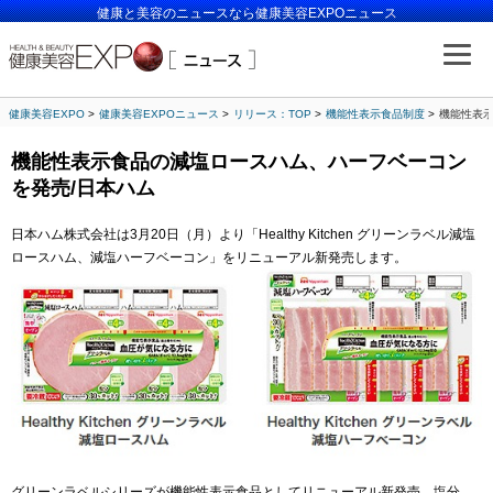
健康と美容のニュースなら健康美容EXPOニュース
健康美容EXPO
健康美容EXPOニュース
リリース：TOP
機能性表示食品制度
機能性表示
機能性表示食品の減塩ロースハム、ハーフベーコン
を発売/日本ハム
日本ハム株式会社は3月20日（月）より「Healthy Kitchen グリーンラベル減塩
ロースハム、減塩ハーフベーコン」をリニューアル新発売します。
グリーンラベルシリーズが機能性表示食品としてリニューアル新発売。塩分