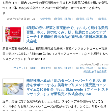
を配合（※） 腸内フローラの研究開発から生まれた乳酸菌AD株®を用いた製品
づくりに取り組む株式会社イブフローラ研究所は、オーラルケアと腸活を
サ……
2026年08月06日 18：21
健康食品
新商品（健康）
新商品（美容）
新製品
4種類の赤い野菜と果実配合で、おいしく続ける美活
習慣。冷え、脚のむくみ、肌、脂肪にまとめてアプ
ローチする機能性表示食品が新登場／新日本製薬 株
式会社
新日本製薬 株式会社は、機能性表示食品粉末・顆粒インスタントコーヒー市場
国内売上No.1※1の「Slimore Coffee（スリモアコーヒー）」などを展開するヘ
ルスケアブランド『Fun and He……
2026年08月06日 18：00
ダイエット
健康
健康食品
新商品（健康）
新商品（美容）
新製品
機能性表示食品制度
機能性表示食品「肌のターンオーバーとうるおい維
持をサポートする」美容サプリメント還元型コエン
ザイムQ10を配合『feat. Skin cycle（フィート スキ
ンサイクル）』が新発売／株式会社Quon
近年、美容に対する意識の高まりとともに、スキンケアを外側からだけでな
く、内側からも整えたいというニーズが広がっています。とくに、年齢や生活