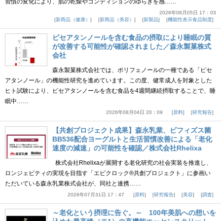
習慣の変化により、肌の乾燥やコンディションのゆらぎを感……
2026年08月05日 17：03
新商品（健康）
新商品（美容）
新製品
機能性表示食品制度
ピセアタンノールを含む食品の摂取により睡眠の質
が改善する可能性が確認されました／森永製菓株式
会社
森永製菓株式会社では、ポリフェノールの一種である「ピセ
アタンノール」の機能性研究を進めています。この度、健常成人を対象とした
ヒト試験により、ピセアタンノールを含む食品を4週間継続摂取することで、睡
眠中……
2026年08月04日 20：09
原料
研究報告
【共創プロジェクト成果】森永乳業、ビフィズス菌
BB536配合ヨーグルトと生活習慣改善による「老化
速度の減速」の可能性を確認／株式会社Rhelixa
株式会社Rhelixaが展開する老化研究の社会実装を推進し、
ロンジェビティの実現を目指す「エピクロック®共創プロジェクト」に参画い
ただいている森永乳業株式会社が、同社と連携……
2026年07月31日 17：47
原料
研究報告
美容
調査
～老化という摂理に告ぐ。～ 100年美肌への想いを