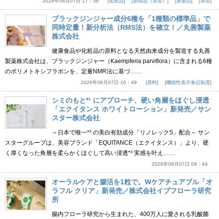
2026年08月07日 17：36
化粧品
新商品（美容）
新製品
美容
ブラックジンジャー成分6種を「1種類の標準品」で
同時定量！新分析法（RMS法）を確立！／丸善製薬
株式会社
健康食品や化粧品の原料となる天然由来成分を製造する丸善
製薬株式会社は、ブラックジンジャー（Kaempferia parviflora）に含まれる6種
のポリメトキシフラボンを、定量NMR法に基づ……
2026年08月07日 16：49
原料
機能性表示食品制度
シミのもと*¹ にアプローチ、硬い角層をほぐし浸透
「エクイタンス ホワイトローション」新発売／サン
スター株式会社
～日本で唯一*² の美白有効成分「リノレックS」配合～ サン
スターグループは、美容ブランド「EQUITANCE（エクイタンス）」より、硬
く厚くなった角層を柔らかくほぐして高い浸透*³ 実感を叶え……
2026年08月07日 09：44
オーラルケアと腸活を1粒で。Wケアチュアブル「オ
ラフル クリア」新発売／株式会社イブフローラ研究
所
腸内フローラ研究から生まれた、400万人に愛される乳酸菌