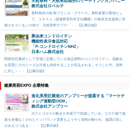
天然香料・天然有効成分のリーディングカンパニー
株式会社ロベルテ
香料発祥の地 南フランス・グラース。香料産業の聖地とし
て、ユネスコ（国連教育科学文化機構）の無形文化遺産に登
録されているこの地で、天然香料サプラ・・・【記事詳細】
豚由来コンドロイチン
機能性表示食品対応
「P-コンドロイチンNHZ」
日本ハム株式会社
関節対応素材として市場に定着している食品原料のコンドロイチン。高齢化
を背景にそのニーズは今後も持続することが見込まれる。そうした中、原料
に対し・・・【記事詳細】
健康美容EXPO 企業特集
進化系受託製造のアンプリーが提案する「マーケテ
ィング連動型OEM」
株式会社アンプリー
ポストコロナの動きが水面下で加速している。コロナ禍で減
速を余儀なくされたインバウンド需要もようやく規制が解かれ、復調の兆し
がみえつつある・・・【記事詳細】