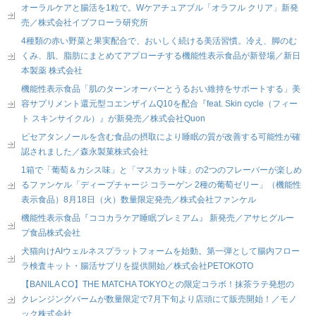
オーラルケアと腸活を1粒で。Wケアチュアブル「オラフル クリア」新発
売／株式会社イブフローラ研究所
4種類の赤い野菜と果実配合で、おいしく続ける美活習慣。冷え、脚のむ
くみ、肌、脂肪にまとめてアプローチする機能性表示食品が新登場／新日
本製薬 株式会社
機能性表示食品「肌のターンオーバーとうるおい維持をサポートする」美
容サプリメント還元型コエンザイムQ10を配合『feat. Skin cycle（フィー
ト スキンサイクル）』が新発売／株式会社Quon
ピセアタンノールを含む食品の摂取により睡眠の質が改善する可能性が確
認されました／森永製菓株式会社
1箱で「葡萄＆カシス味」と「マスカット味」の2つのフレーバーが楽しめ
るファンケル「ディープチャージ コラーゲン 2種の葡萄ゼリー」（機能性
表示食品）8月18日（火）数量限定発売／株式会社ファンケル
機能性表示食品『ココカラケア睡眠プレミアム』 新発売／アサヒグルー
プ食品株式会社
犬猫向けAIウェルネスプラットフォームを始動。第一弾として腸内フロー
ラ検査キット・腸活サプリを提供開始／株式会社PETOKOTO
【BANILA CO】THE MATCHA TOKYOとの限定コラボ！抹茶ラテ発想の
クレンジングバームが数量限定で7月下旬より店頭にて販売開始！／モノ
ック株式会社