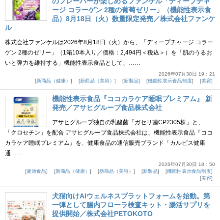
のフレーバーが楽しめるファンケル「ディープチャ
ージ コラーゲン 2種の葡萄ゼリー」（機能性表示食
品）8月18日（火）数量限定発売／株式会社ファンケ
ル
株式会社ファンケルは2026年8月18日（火）から、「ディープチャージ コラー
ゲン 2種のゼリー」（1箱10本入り／価格：2,494円＜税込＞）を「肌のうるお
いと弾力を維持する」機能性表示食品として、……
2026年07月30日 19：21
新商品（健康）
新商品（美容）
新製品
機能性表示食品制度
美容
機能性表示食品『ココカラケア睡眠プレミアム』 新
発売／アサヒグループ食品株式会社
アサヒグループ独自の乳酸菌「ガセリ菌CP2305株」と、
「クロセチン」を配合 アサヒグループ食品株式会社は、機能性表示食品『ココ
カラケア睡眠プレミアム』を、健康食品の通信販売ブランド「カルピス健康
通……
2026年07月30日 18：50
健康食品
新商品（健康）
新商品（美容）
新製品
機能性表示食品制度
美容
犬猫向けAIウェルネスプラットフォームを始動。第
一弾として腸内フローラ検査キット・腸活サプリを
提供開始／株式会社PETOKOTO