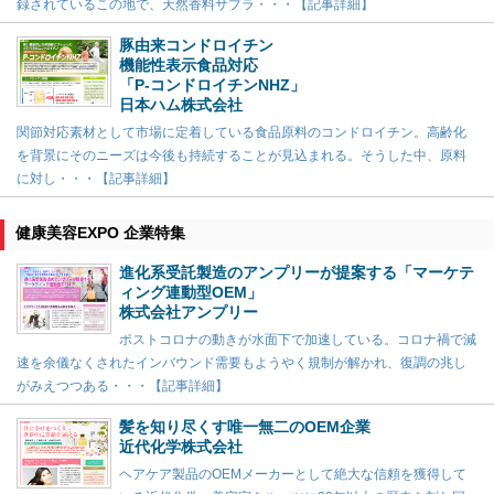
録されているこの地で、天然香料サプラ・・・【記事詳細】
豚由来コンドロイチン
機能性表示食品対応
「P-コンドロイチンNHZ」
日本ハム株式会社
関節対応素材として市場に定着している食品原料のコンドロイチン。高齢化
を背景にそのニーズは今後も持続することが見込まれる。そうした中、原料
に対し・・・【記事詳細】
健康美容EXPO 企業特集
進化系受託製造のアンプリーが提案する「マーケテ
ィング連動型OEM」
株式会社アンプリー
ポストコロナの動きが水面下で加速している。コロナ禍で減
速を余儀なくされたインバウンド需要もようやく規制が解かれ、復調の兆し
がみえつつある・・・【記事詳細】
髪を知り尽くす唯一無二のOEM企業
近代化学株式会社
ヘアケア製品のOEMメーカーとして絶大な信頼を獲得して