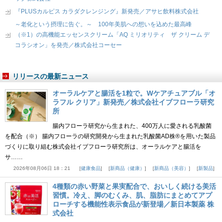
『PLUSカルピス カラダクレンジング』新発売／アサヒ飲料株式会社
～老化という摂理に告ぐ。～ 100年美肌への想いを込めた最高峰
（※1）の高機能エッセンスクリーム「AQ ミリオリティ ザ クリーム デ
コラシオン」を発売／株式会社コーセー
リリースの最新ニュース
オーラルケアと腸活を1粒で。Wケアチュアブル「オ
ラフル クリア」新発売／株式会社イブフローラ研究
所
腸内フローラ研究から生まれた、400万人に愛される乳酸菌
を配合（※） 腸内フローラの研究開発から生まれた乳酸菌AD株®を用いた製品
づくりに取り組む株式会社イブフローラ研究所は、オーラルケアと腸活を
サ……
2026年08月06日 18：21
健康食品
新商品（健康）
新商品（美容）
新製品
4種類の赤い野菜と果実配合で、おいしく続ける美活
習慣。冷え、脚のむくみ、肌、脂肪にまとめてアプ
ローチする機能性表示食品が新登場／新日本製薬 株
式会社