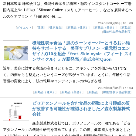
新日本製薬 株式会社は、機能性表示食品粉末・顆粒インスタントコーヒー市場
国内売上No.1※1の「Slimore Coffee（スリモアコーヒー）」などを展開するヘ
ルスケアブランド『Fun and He……
2026年08月06日 18：00
ダイエット
健康
健康食品
新商品（健康）
新商品（美容）
新製品
機能性表示食品制度
機能性表示食品「肌のターンオーバーとうるおい維
持をサポートする」美容サプリメント還元型コエン
ザイムQ10を配合『feat. Skin cycle（フィート スキ
ンサイクル）』が新発売／株式会社Quon
近年、美容に対する意識の高まりとともに、スキンケアを外側からだけでな
く、内側からも整えたいというニーズが広がっています。とくに、年齢や生活
習慣の変化により、肌の乾燥やコンディションのゆらぎを感……
2026年08月05日 17：03
新商品（健康）
新商品（美容）
新製品
機能性表示食品制度
ピセアタンノールを含む食品の摂取により睡眠の質
が改善する可能性が確認されました／森永製菓株式
会社
森永製菓株式会社では、ポリフェノールの一種である「ピセ
アタンノール」の機能性研究を進めています。この度、健常成人を対象とした
ヒト試験により、ピセアタンノールを含む食品を4週間継続摂取することで、睡