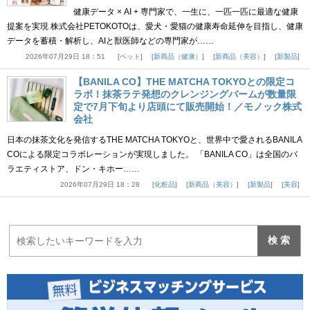
健康データ × AI + 専門家で、一生に、一匹一匹に最適な健康
提案を実現 株式会社PETOKOTOは、愛犬・愛猫の健康寿命延伸を目指し、健康
データを蓄積・解析し、AIと獣医師などの専門家が……
2026年07月29日 18：51
ペット
新商品（健康）
新商品（美容）
新製品
【BANILA CO】THE MATCHA TOKYOとの限定コ
ラボ！抹茶ラテ発想のクレンジングバームが数量限
定で7月下旬より店頭にて販売開始！／モノック株式
会社
日本の抹茶文化を発信するTHE MATCHA TOKYOと、世界中で愛されるBANILA
COによる限定コラボレーションが実現しました。 「BANILA CO」は全国のバ
ラエティストア、ドン・キホー……
2026年07月29日 18：28
化粧品
新商品（美容）
新製品
美容