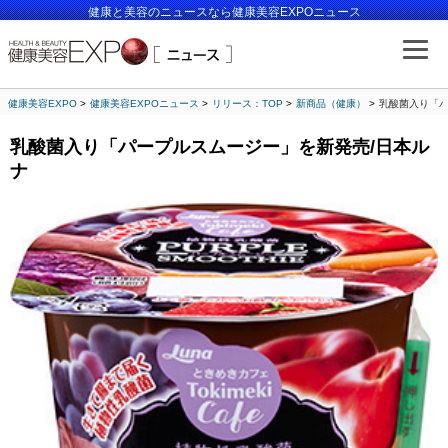
健康と美容のニュースなら健康美容EXPOニュース
健康美容EXPO
健康美容EXPOニュース
リリース：TOP
新商品（健康）
乳酸菌入り「パ
乳酸菌入り「パープルスムージー」を新発売/日本ル
ナ