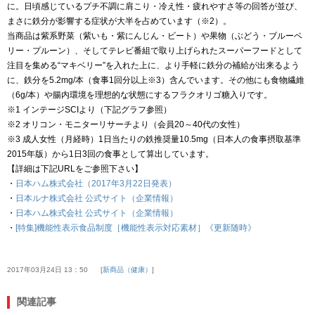
に。日頃感じているプチ不調に肩こり・冷え性・疲れやすさ等の回答が並び、
まさに鉄分が影響する症状が大半を占めています（※2）。
当商品は紫系野菜（紫いも・紫にんじん・ビート）や果物（ぶどう・ブルーベ
リー・プルーン）、そしてテレビ番組で取り上げられたスーパーフードとして
注目を集める“マキベリー”を入れた上に、より手軽に鉄分の補給が出来るよう
に、鉄分を5.2mg/本（食事1回分以上※3）含んでいます。その他にも食物繊維
（6g/本）や腸内環境を理想的な状態にするフラクオリゴ糖入りです。
※1 インテージSCIより（下記グラフ参照）
※2 オリコン・モニターリサーチより（会員20～40代の女性）
※3 成人女性（月経時）1日当たりの鉄推奨量10.5mg（日本人の食事摂取基準
2015年版）から1日3回の食事として算出しています。
【詳細は下記URLをご参照下さい】
・
日本ハム株式会社（2017年3月22日発表）
・
日本ルナ株式会社 公式サイト（企業情報）
・
日本ハム株式会社 公式サイト（企業情報）
・
[特集]機能性表示食品制度［機能性表示対応素材］《更新随時》
2017年03月24日 13：50
新商品（健康）
関連記事