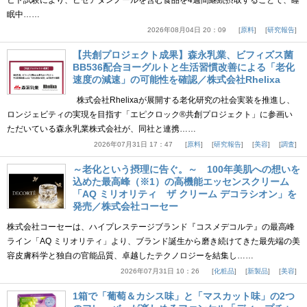
眠中……
2026年08月04日 20：09
原料
研究報告
【共創プロジェクト成果】森永乳業、ビフィズス菌
BB536配合ヨーグルトと生活習慣改善による「老化
速度の減速」の可能性を確認／株式会社Rhelixa
株式会社Rhelixaが展開する老化研究の社会実装を推進し、
ロンジェビティの実現を目指す「エピクロック®共創プロジェクト」に参画い
ただいている森永乳業株式会社が、同社と連携……
2026年07月31日 17：47
原料
研究報告
美容
調査
～老化という摂理に告ぐ。～ 100年美肌への想いを
込めた最高峰（※1）の高機能エッセンスクリーム
「AQ ミリオリティ ザ クリーム デコラシオン」を
発売／株式会社コーセー
株式会社コーセーは、ハイプレステージブランド『コスメデコルテ』の最高峰
ライン「AQ ミリオリティ」より、ブランド誕生から磨き続けてきた最先端の美
容皮膚科学と独自の官能品質、卓越したテクノロジーを結集し……
2026年07月31日 10：26
化粧品
新製品
美容
1箱で「葡萄＆カシス味」と「マスカット味」の2つ