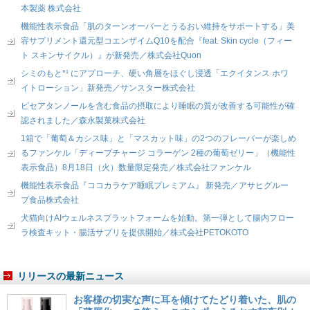
本製薬 株式会社
機能性表示食品「肌のターンオーバーとうるおい維持をサポートする」美
容サプリメント還元型コエンザイムQ10を配合『feat. Skin cycle（フィー
ト スキンサイクル）』が新発売／株式会社Quon
シミのもと*¹ にアプローチ、硬い角層をほぐし浸透「エクイタンス ホワ
イトローション」新発売／サンスター株式会社
ピセアタンノールを含む食品の摂取により睡眠の質が改善する可能性が確
認されました／森永製菓株式会社
1箱で「葡萄＆カシス味」と「マスカット味」の2つのフレーバーが楽しめ
るファンケル「ディープチャージ コラーゲン 2種の葡萄ゼリー」（機能性
表示食品）8月18日（火）数量限定発売／株式会社ファンケル
機能性表示食品『ココカラケア睡眠プレミアム』 新発売／アサヒグルー
プ食品株式会社
犬猫向けAIウェルネスプラットフォームを始動。第一弾として腸内フロー
ラ検査キット・腸活サプリを提供開始／株式会社PETOKOTO
リリースの最新ニュース
お客様の切実な声に耳を傾けてたどり着いた、肌の