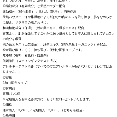
おむつかぶれ、ただれ、あせも、股ずれに効く。
◎薬効成分（有効成分）と天然パウダー配合。
薬効成分 （酸化亜鉛）： 収れん（制汗）、消炎作用
天然パウダー：汗や排泄物による紙おむつ内のムレを取り除き、肌をなめらか
に整え、サラサラの肌ざわりに。
和漢植物成分（保湿）（桃の葉エキス、緑茶エキス）配合
古来より、肌を保護してすこやかに保つ成分として日本人に親しまれてきた2つ
の成分を厳選。
桃の葉エキス（山梨県産）、緑茶エキス（静岡県産オーガニック）を配合。
粉が飛び散りにくく、持ち運びに便利な固形タイプです。
無添加（香料・着色料・防腐剤）
低刺激性（スティンギングテスト済み）
アレルギーテスト済み（すべての方にアレルギーが起きないというわけではあ
りません。）
◎容量
28g（固形タイプ）
◎付属品
専用パフ1個
※定期購入をお申込みの方に、もう1個プレゼントいたします。
◎価格
通常購入：3,240円／定期購入：2,980円 （どちらも税込）
◎発売日