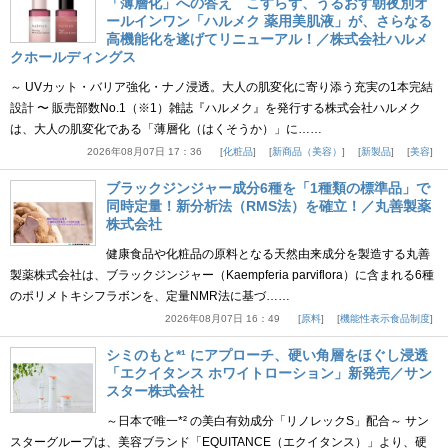
「薄層化」への答え こすらず、うるおす朝夜別オ
ールインワン「ハルメク 薬用美肌液」が、さらなる
高機能化を遂げてリニューアル！／株式会社ハルメ
クホールディングス
～ UVカット・バリア強化・ナノ浸透。大人の肌変化に寄り添う充実の1本完結
設計 〜 販売部数No.1（※1）雑誌『ハルメク』を発行する株式会社ハルメク
は、大人の肌変化である「薄層化（はくそうか）」に……
2026年08月07日 17：36
化粧品
新商品（美容）
新製品
美容
ブラックジンジャー成分6種を「1種類の標準品」で
同時定量！新分析法（RMS法）を確立！／丸善製薬
株式会社
健康食品や化粧品の原料となる天然由来成分を製造する丸善
製薬株式会社は、ブラックジンジャー（Kaempferia parviflora）に含まれる6種
のポリメトキシフラボンを、定量NMR法に基づ……
2026年08月07日 16：49
原料
機能性表示食品制度
シミのもと*¹ にアプローチ、硬い角層をほぐし浸透
「エクイタンス ホワイトローション」新発売／サン
スター株式会社
～日本で唯一*² の美白有効成分「リノレックS」配合～ サン
スターグループは、美容ブランド「EQUITANCE（エクイタンス）」より、硬