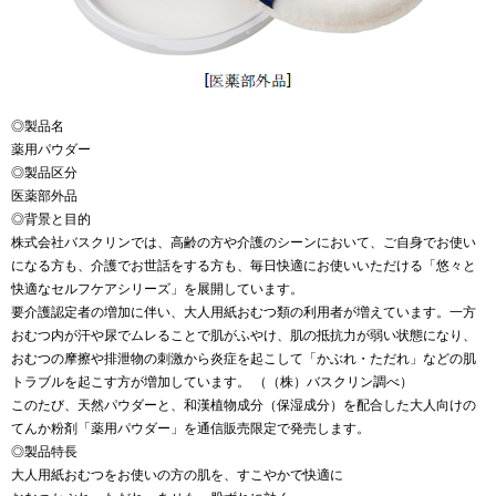
◎製品名
薬用パウダー
◎製品区分
医薬部外品
◎背景と目的
株式会社バスクリンでは、高齢の方や介護のシーンにおいて、ご自身でお使い
になる方も、介護でお世話をする方も、毎日快適にお使いいただける「悠々と
快適なセルフケアシリーズ」を展開しています。
要介護認定者の増加に伴い、大人用紙おむつ類の利用者が増えています。一方
おむつ内が汗や尿でムレることで肌がふやけ、肌の抵抗力が弱い状態になり、
おむつの摩擦や排泄物の刺激から炎症を起こして「かぶれ・ただれ」などの肌
トラブルを起こす方が増加しています。 （（株）バスクリン調べ）
このたび、天然パウダーと、和漢植物成分（保湿成分）を配合した大人向けの
てんか粉剤「薬用パウダー」を通信販売限定で発売します。
◎製品特長
大人用紙おむつをお使いの方の肌を、すこやかで快適に