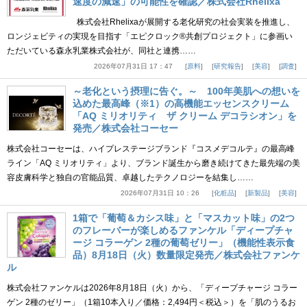
速度の減速」の可能性を確認／株式会社Rhelixa
株式会社Rhelixaが展開する老化研究の社会実装を推進し、
ロンジェビティの実現を目指す「エピクロック®共創プロジェクト」に参画い
ただいている森永乳業株式会社が、同社と連携……
2026年07月31日 17：47
原料
研究報告
美容
調査
～老化という摂理に告ぐ。～ 100年美肌への想いを
込めた最高峰（※1）の高機能エッセンスクリーム
「AQ ミリオリティ ザ クリーム デコラシオン」を
発売／株式会社コーセー
株式会社コーセーは、ハイプレステージブランド『コスメデコルテ』の最高峰
ライン「AQ ミリオリティ」より、ブランド誕生から磨き続けてきた最先端の美
容皮膚科学と独自の官能品質、卓越したテクノロジーを結集し……
2026年07月31日 10：26
化粧品
新製品
美容
1箱で「葡萄＆カシス味」と「マスカット味」の2つ
のフレーバーが楽しめるファンケル「ディープチャ
ージ コラーゲン 2種の葡萄ゼリー」（機能性表示食
品）8月18日（火）数量限定発売／株式会社ファンケ
ル
株式会社ファンケルは2026年8月18日（火）から、「ディープチャージ コラー
ゲン 2種のゼリー」（1箱10本入り／価格：2,494円＜税込＞）を「肌のうるお