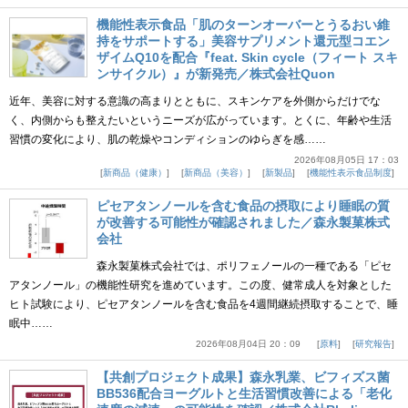
機能性表示食品「肌のターンオーバーとうるおい維
持をサポートする」美容サプリメント還元型コエン
ザイムQ10を配合『feat. Skin cycle（フィート スキ
ンサイクル）』が新発売／株式会社Quon
近年、美容に対する意識の高まりとともに、スキンケアを外側からだけでな
く、内側からも整えたいというニーズが広がっています。とくに、年齢や生活
習慣の変化により、肌の乾燥やコンディションのゆらぎを感……
2026年08月05日 17：03
新商品（健康）
新商品（美容）
新製品
機能性表示食品制度
ピセアタンノールを含む食品の摂取により睡眠の質
が改善する可能性が確認されました／森永製菓株式
会社
森永製菓株式会社では、ポリフェノールの一種である「ピセ
アタンノール」の機能性研究を進めています。この度、健常成人を対象とした
ヒト試験により、ピセアタンノールを含む食品を4週間継続摂取することで、睡
眠中……
2026年08月04日 20：09
原料
研究報告
【共創プロジェクト成果】森永乳業、ビフィズス菌
BB536配合ヨーグルトと生活習慣改善による「老化