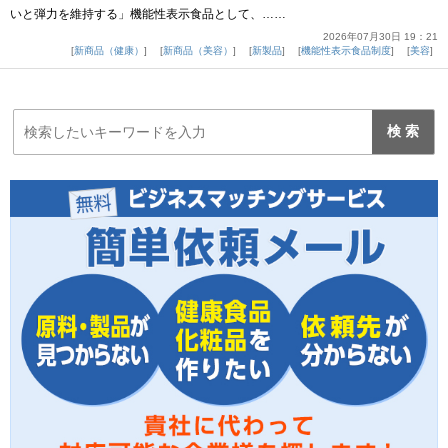
いと弾力を維持する」機能性表示食品として、……
2026年07月30日 19：21
新商品（健康）
新商品（美容）
新製品
機能性表示食品制度
美容