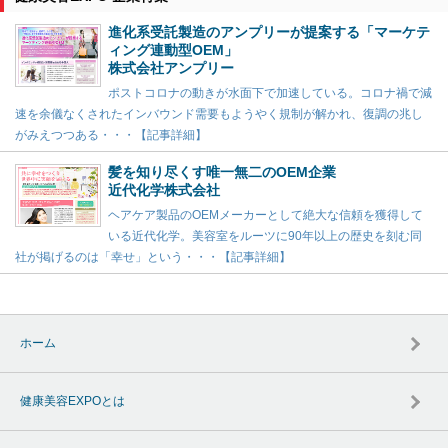
進化系受託製造のアンプリーが提案する「マーケテ
ィング連動型OEM」
株式会社アンプリー
ポストコロナの動きが水面下で加速している。コロナ禍で減
速を余儀なくされたインバウンド需要もようやく規制が解かれ、復調の兆し
がみえつつある・・・【記事詳細】
髪を知り尽くす唯一無二のOEM企業
近代化学株式会社
ヘアケア製品のOEMメーカーとして絶大な信頼を獲得して
いる近代化学。美容室をルーツに90年以上の歴史を刻む同
社が掲げるのは「幸せ」という・・・【記事詳細】
ホーム
健康美容EXPOとは