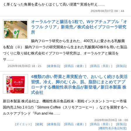
く厚くなった角層を柔らかくほぐして高い浸透*³ 実感を叶え……
2026年08月07日 09：44
オーラルケアと腸活を1粒で。Wケアチュアブル「オ
ラフル クリア」新発売／株式会社イブフローラ研究
所
腸内フローラ研究から生まれた、400万人に愛される乳酸菌
を配合（※） 腸内フローラの研究開発から生まれた乳酸菌AD株®を用いた製品
づくりに取り組む株式会社イブフローラ研究所は、オーラルケアと腸活を
サ……
2026年08月06日 18：21
健康食品
新商品（健康）
新商品（美容）
新製品
4種類の赤い野菜と果実配合で、おいしく続ける美活
習慣。冷え、脚のむくみ、肌、脂肪にまとめてアプ
ローチする機能性表示食品が新登場／新日本製薬 株
式会社
新日本製薬 株式会社は、機能性表示食品粉末・顆粒インスタントコーヒー市場
国内売上No.1※1の「Slimore Coffee（スリモアコーヒー）」などを展開するヘ
ルスケアブランド『Fun and He……
2026年08月06日 18：00
ダイエット
健康
健康食品
新商品（健康）
新商品（美容）
新製品
機能性表示食品制度