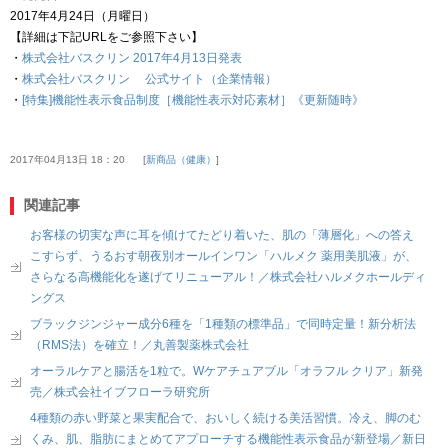
2017年4月24日（月曜日）
【詳細は下記URLをご参照下さい】
・
株式会社バスクリン 2017年4月13日発表
・
株式会社バスクリン 公式サイト（企業情報）
・
[特集]機能性表示食品制度［機能性表示対応素材］《更新随時》
2017年04月13日 18：20
新商品（健康）
関連記事
お客様の切実な声に耳を傾けてたどり着いた、肌の「薄層化」への答え
こすらず、うるおす朝夜別オールインワン「ハルメク 薬用美肌液」が、
さらなる高機能化を遂げてリニューアル！／株式会社ハルメクホールディ
ングス
ブラックジンジャー成分6種を「1種類の標準品」で同時定量！新分析法
（RMS法）を確立！／丸善製薬株式会社
オーラルケアと腸活を1粒で。Wケアチュアブル「オラフル クリア」新発
売／株式会社イブフローラ研究所
4種類の赤い野菜と果実配合で、おいしく続ける美活習慣。冷え、脚のむ
くみ、肌、脂肪にまとめてアプローチする機能性表示食品が新登場／新日