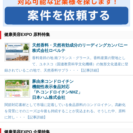
健康美容EXPO 原料特集
天然香料・天然有効成分のリーディングカンパニー
株式会社ロベルテ
香料発祥の地 南フランス・グラース。香料産業の聖地とし
て、ユネスコ（国連教育科学文化機構）の無形文化遺産に登
録されているこの地で、天然香料サプラ・・・【記事詳細】
豚由来コンドロイチン
機能性表示食品対応
「P-コンドロイチンNHZ」
日本ハム株式会社
関節対応素材として市場に定着している食品原料のコンドロイチン。高齢化
を背景にそのニーズは今後も持続することが見込まれる。そうした中、原料
に対し・・・【記事詳細】
健康美容EXPO 企業特集