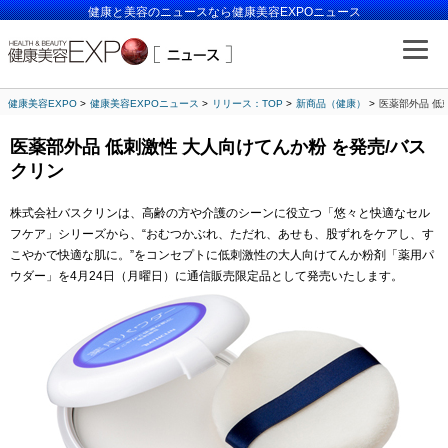
健康と美容のニュースなら健康美容EXPOニュース
健康美容EXPO
健康美容EXPOニュース
リリース：TOP
新商品（健康）
医薬部外品 低
医薬部外品 低刺激性 大人向けてんか粉 を発売/バス
クリン
株式会社バスクリンは、高齢の方や介護のシーンに役立つ「悠々と快適なセル
フケア」シリーズから、“おむつかぶれ、ただれ、あせも、股ずれをケアし、す
こやかで快適な肌に。”をコンセプトに低刺激性の大人向けてんか粉剤「薬用パ
ウダー」を4月24日（月曜日）に通信販売限定品として発売いたします。