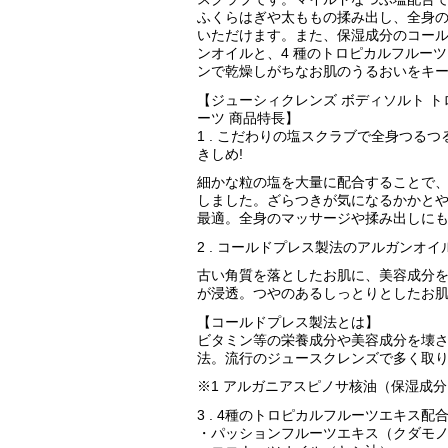
ふくらはぎや太ももの揉み出し、全身
いただけます。また、保湿成分のコー
ンオイルと、4 種のトロピカルフルー
ンで乾燥しがちなお肌のうるおいをキ
【ジューシィクレンズ ボディソルト 
ーツ 商品特長】
1 . こだわりの塩スクラブで全身つる
きしめ!
細かな粒の塩を大量に配合することで
しました。ざらつきが気になるかかと
最適。全身のマッサージや揉み出しに
2 . コールドプレス製法のアルガンオイ
古い角質を落としたお肌に、美容成分
が浸透。つやのあるしっとりとしたお
【コールドプレス製法とは】
ビタミン等の栄養成分や美容成分を壊
法。流行のジュースクレンズで多く取
※1 アルガニアスピノサ核油（保湿成分
3 . 4種のトロピカルフルーツエキス
・パッションフルーツエキス（クダモ