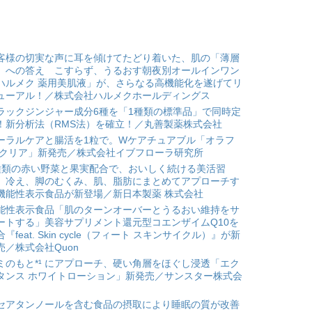
客様の切実な声に耳を傾けてたどり着いた、肌の「薄層
」への答え こすらず、うるおす朝夜別オールインワン
ハルメク 薬用美肌液」が、さらなる高機能化を遂げてリ
ューアル！／株式会社ハルメクホールディングス
ラックジンジャー成分6種を「1種類の標準品」で同時定
！新分析法（RMS法）を確立！／丸善製薬株式会社
ーラルケアと腸活を1粒で。Wケアチュアブル「オラフ
 クリア」新発売／株式会社イブフローラ研究所
種類の赤い野菜と果実配合で、おいしく続ける美活習
。冷え、脚のむくみ、肌、脂肪にまとめてアプローチす
機能性表示食品が新登場／新日本製薬 株式会社
能性表示食品「肌のターンオーバーとうるおい維持をサ
ートする」美容サプリメント還元型コエンザイムQ10を
合『feat. Skin cycle（フィート スキンサイクル）』が新
売／株式会社Quon
ミのもと*¹ にアプローチ、硬い角層をほぐし浸透「エク
タンス ホワイトローション」新発売／サンスター株式会
セアタンノールを含む食品の摂取により睡眠の質が改善