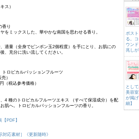
エキス）
の香り
イヤをミックスした、華やかな南国を思わせる香り。
ポスト
る。コ
ウンド
、適量（全身でピンポン玉2個程度）を手にとり、お肌にの
兆しが
の後、充分に洗い流してください。
ルト トロピカルパッションフルーツ
定販売）
96 円（税込参考価格）
として
美容室
が掲げ
、4 種のトロピカルフルーツエキス （すべて保湿成分）を配
細】
たお肌へ。トロピカルパッションフルーツの香り。
表【PDF】
表示対応素材］《更新随時》