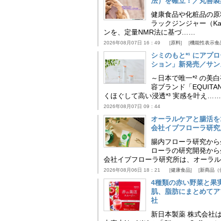
法）を確立！／丸善製
健康食品や化粧品の原
ラックジンジャー（Kaem
ンを、定量NMR法に基づ……
2026年08月07日 16：49
原料
機能性表示食
シミのもと*¹ にア
ション」新発売／サン
～日本で唯一*² の
容ブランド「EQUIT
くほぐして高い浸透*³ 実感を叶え……
2026年08月07日 09：44
オーラルケアと腸活を
会社イブフローラ研究
腸内フローラ研究から
ローラの研究開発から
会社イブフローラ研究所は、オーラル
2026年08月06日 18：21
健康食品
新商品（
4種類の赤い野菜と果
肌、脂肪にまとめてア
社
新日本製薬 株式会社