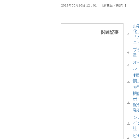
2017年05月16日 12：01
新商品（美容）
お
化
関連記事
「
ニ
ブ
量
オ
ル
4
慣
る
機
ポ
配
発
シ
イ
社
ピ