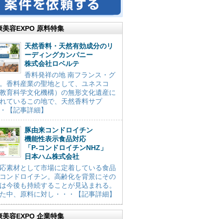
康美容EXPO 原料特集
天然香料・天然有効成分のリ
ーディングカンパニー
株式会社ロベルテ
香料発祥の地 南フランス・グ
。香料産業の聖地として、ユネスコ
教育科学文化機構）の無形文化遺産に
れているこの地で、天然香料サプ
・【記事詳細】
豚由来コンドロイチン
機能性表示食品対応
「P-コンドロイチンNHZ」
日本ハム株式会社
応素材として市場に定着している食品
コンドロイチン。高齢化を背景にその
は今後も持続することが見込まれる。
た中、原料に対し・・・【記事詳細】
康美容EXPO 企業特集