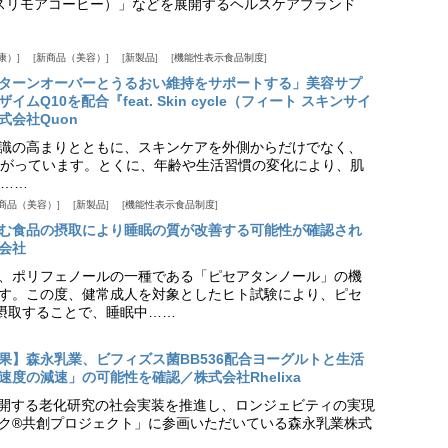
offee（スリモアコーヒー）」などを展開するヘルスケアブランド
康）
新商品（美容）
新製品
機能性表示食品制度
ターンオーバーとうるおい維持をサポートする」美容サプ
Q10を配合『feat. Skin cycle（フィート スキンサイ
式会社Quon
識の高まりとともに、スキンケアを外側からだけでなく、
がっています。とくに、年齢や生活習慣の変化により、肌
……
商品（美容）
新製品
機能性表示食品制度
む食品の摂取により睡眠の質が改善する可能性が確認され
会社
、ポリフェノールの一種である「ピセアタンノール」の機
す。この度、健常成人を対象としたヒト試験により、ピセ
摂取することで、睡眠中……
果】森永乳業、ビフィズス菌BB536配合ヨーグルトと生活
度の減速」の可能性を確認／株式会社Rhelixa
aが展開する老化研究の社会実装を推進し、ロンジェビティの実現
ク®共創プロジェクト」に参画いただいている森永乳業株式